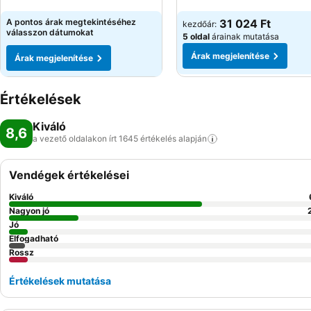
Árak megjelenítése
Árak megjelenítése
A pontos árak megtekintéséhez
31 024 Ft
kezdőár:
válasszon dátumokat
5 oldal
árainak mutatása
Árak megjelenítése
Árak megjelenítése
Értékelések
Kiváló
8,6
a vezető oldalakon írt 1645 értékelés
alapján
Vendégek értékelései
Kiváló
Nagyon jó
Jó
Elfogadható
Rossz
Értékelések mutatása