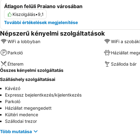
Átlagon felüli Praiano városában
Kiszolgálás
•
9,1
További értékelések megjelenítése
Népszerű kényelmi szolgáltatások
WiFi a lobbyban
WiFi a szobá
Parkoló
Háziállat meg
Étterem
Szálloda bár
Összes kényelmi szolgáltatás
Szálláshely szolgáltatásai
Kávézó
Expressz bejelentkezés/kijelentkezés
Parkoló
Háziállat megengedett
Kültéri medence
Szállodai trezor
Több mutatása