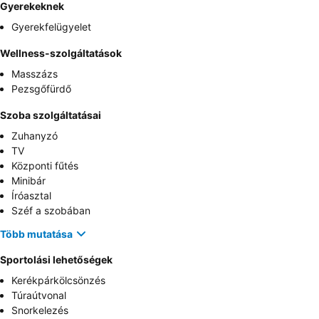
Gyerekeknek
Gyerekfelügyelet
Wellness-szolgáltatások
Masszázs
Pezsgőfürdő
Szoba szolgáltatásai
Zuhanyzó
TV
Központi fűtés
Minibár
Íróasztal
Széf a szobában
Több mutatása
Sportolási lehetőségek
Kerékpárkölcsönzés
Túraútvonal
Snorkelezés