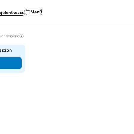
Menü
ejelentkezés
a rendezésre
asszon