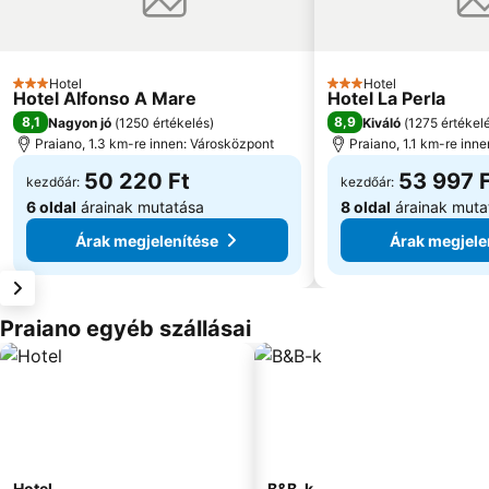
Hotel
Hotel
3 Kategória
3 Kategória
Hotel Alfonso A Mare
Hotel La Perla
8,1
8,9
Nagyon jó
(
1250 értékelés
)
Kiváló
(
1275 értékel
Praiano, 1.3 km-re innen: Városközpont
Praiano, 1.1 km-re inn
50 220 Ft
53 997 
kezdőár:
kezdőár:
6 oldal
árainak mutatása
8 oldal
árainak muta
Árak megjelenítése
Árak megjele
Praiano egyéb szállásai
Hotel
B&B-k