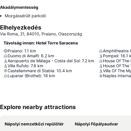
Akadálymentesség
Mozgássérült parkoló
Elhelyezkedés
Via Roma, 21, 84010, Praiano, Olaszország
Távolság innen: Hotel Torre Saracena
Praiano
:
1.1
km
Amphitheatre 
Duomo di Amalfi
:
6.2
km
Pompeii
:
16.1
Aeropuerto de Málaga - Costa del Sol
:
7.2
km
House Of The
Villa Rufolo
:
7.6
km
House Of The V
Castellammare di Stabia
:
10.4
km
Villa Of The M
Lupanar (Brothel)
:
16
km
Naples Internat
Explore nearby attractions
Nápolyi nemzetközi repülőtér
Nápolyi Főpályaudvar