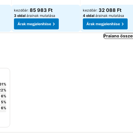
Árak megjelenítése
Árak megjelenítése
85 983 Ft
32 088 Ft
kezdőár:
kezdőár:
3 oldal
árainak mutatása
4 oldal
árainak mutatása
Árak megjelenítése
Árak megjelenítése
Praiano össze
61
%
22
%
6
%
5
%
6
%