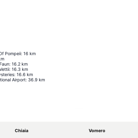
Of Pompeii
:
16
km
km
 Faun
:
16.2
km
ettii
:
16.3
km
ysteries
:
16.6
km
ional Airport
:
36.9
km
Nagy méretű térkép
Chiaia
Vomero