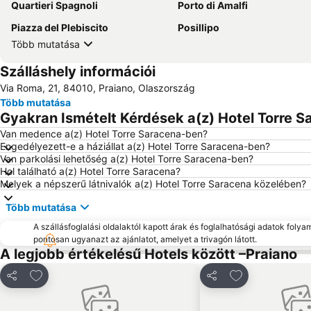
Quartieri Spagnoli
Porto di Amalfi
Piazza del Plebiscito
Posillipo
Több mutatása
Szálláshely információi
Via Roma, 21, 84010, Praiano, Olaszország
Több mutatása
Gyakran Ismételt Kérdések a(z) Hotel Torre S
Van medence a(z) Hotel Torre Saracena-ben?
Engedélyezett-e a háziállat a(z) Hotel Torre Saracena-ben?
Van parkolási lehetőség a(z) Hotel Torre Saracena-ben?
Hol található a(z) Hotel Torre Saracena?
Melyek a népszerű látnivalók a(z) Hotel Torre Saracena közelében?
Több mutatása
A szállásfoglalási oldalaktól kapott árak és foglalhatósági adatok folya
pontosan ugyanazt az ajánlatot, amelyet a trivagón látott.
A legjobb értékelésű Hotels között –Praiano
Hozzáadás a kedvencekhez
Hozzáadás a k
Megosztás
Megosztás