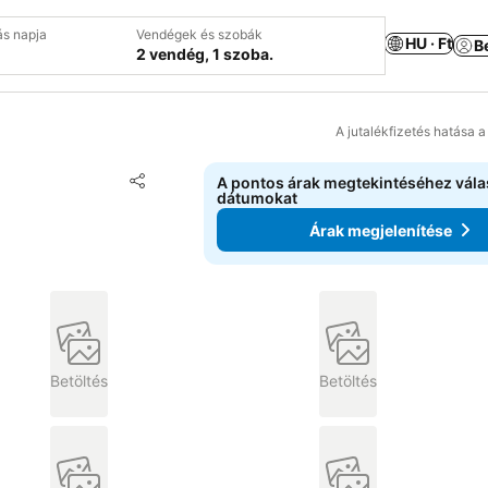
ás napja
Vendégek és szobák
HU · Ft
B
2 vendég, 1 szoba.
A jutalékfizetés hatása 
Hozzáadás a kedvencekhez
A pontos árak megtekintéséhez vál
Megosztás
dátumokat
Árak megjelenítése
Betöltés
Betöltés