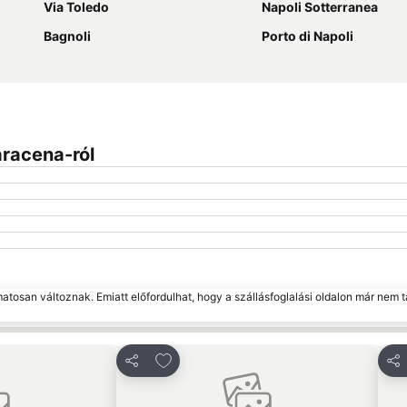
Via Toledo
Napoli Sotterranea
Bagnoli
Porto di Napoli
aracena-ról
matosan változnak. Emiatt előfordulhat, hogy a szállásfoglalási oldalon már nem t
edvencekhez
Hozzáadás a kedvencekhez
Megosztás
Me