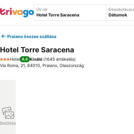
Úti cél
Érkezés/távoz
Dátumok
Praiano összes szállása
Hotel Torre Saracena
Hotel
Kiváló
(
1645 értékelés
)
8,6
3 Kategória
Via Roma, 21, 84010, Praiano, Olaszország
Betöltés