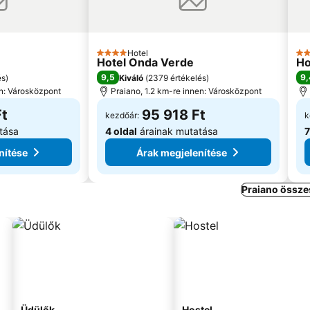
Hotel
4 Kategória
4 K
Hotel Onda Verde
Ho
9,5
9,
és
)
Kiváló
(
2379 értékelés
)
en: Városközpont
Praiano, 1.2 km-re innen: Városközpont
Ft
95 918 Ft
kezdőár:
k
tása
4 oldal
árainak mutatása
7
nítése
Árak megjelenítése
Praiano össze
Üdülők
Hostel