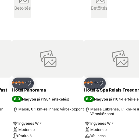
Betöltés
Betöltés
ncekhez
Hozzáadás a kedvencekhez
Hozzáadás a ked
Hotel
Hotel
4 Kategória
3 Kategória
Megosztás
Megosztás
fast
Hotel Panorama
Hotel & Spa Relais Freed
8,3
8,2
Nagyon jó
(
1984 értékelés
)
Nagyon jó
(
1044 értékelé
en:
Maiori, 0.1 km-re innen: Városközpont
Massa Lubrense, 1.1 km-re i
Városközpont
Ingyenes WiFi
Ingyenes WiFi
Medence
Medence
Parkoló
Wellness