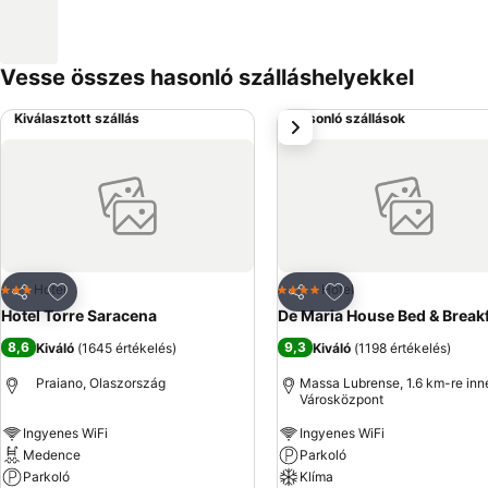
Vesse összes hasonló szálláshelyekkel
Kiválasztott szállás
Hasonló szállások
következő
Hozzáadás a kedvencekhez
Hozzáadás a kedve
Hotel
Hotel
3 Kategória
4 Kategória
Megosztás
Megosztás
Hotel Torre Saracena
De Maria House Bed & Break
8,6
9,3
Kiváló
(
1645 értékelés
)
Kiváló
(
1198 értékelés
)
Praiano, Olaszország
Massa Lubrense, 1.6 km-re inn
Városközpont
Ingyenes WiFi
Ingyenes WiFi
Medence
Parkoló
Parkoló
Klíma