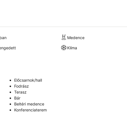
kban
Medence
engedett
Klíma
Előcsarnok/hall
Fodrász
Terasz
Bár
Beltéri medence
Konferenciaterem