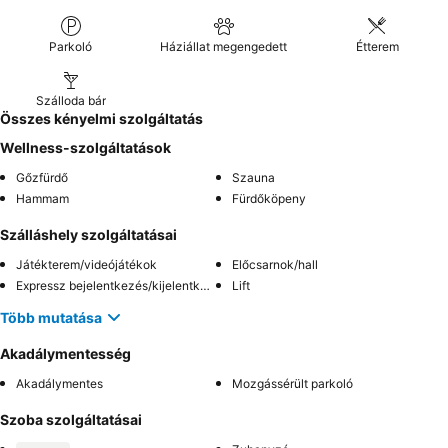
Parkoló
Háziállat megengedett
Étterem
Szálloda bár
Összes kényelmi szolgáltatás
Wellness-szolgáltatások
Gőzfürdő
Szauna
Hammam
Fürdőköpeny
Szálláshely szolgáltatásai
Játékterem/videójátékok
Előcsarnok/hall
Expressz bejelentkezés/kijelentkezés
Lift
Több mutatása
Akadálymentesség
Akadálymentes
Mozgássérült parkoló
Szoba szolgáltatásai