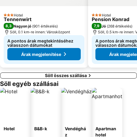
Hotel
Hotel
3 Kategória
3 Kategória
Tennenwirt
Pension Konrad
8,3
7,9
Nagyon jó
(
901 értékelés
)
Jó
(
268 értékelés
)
Söll, 0.1 km-re innen: Városközpont
Söll, 0.5 km-re innen:
A pontos árak megtekintéséhez
A pontos árak megt
válasszon dátumokat
válasszon dátumok
Árak megjelenítése
Árak megjele
Söll összes szállása
Söll egyéb szállásai
Hotel
B&B-k
Vendéghá
Apartman
z
hotel