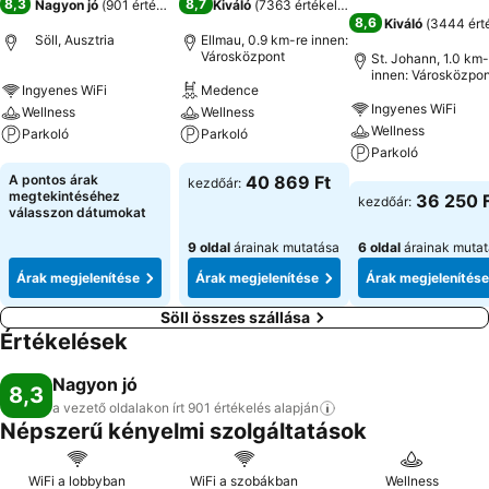
8,3
8,7
Nagyon jó
(
901 értékelés
)
Kiváló
(
7363 értékelés
)
8,6
Kiváló
(
3444 ért
Söll, Ausztria
Ellmau, 0.9 km-re innen:
Városközpont
St. Johann, 1.0 km-
innen: Városközpon
Ingyenes WiFi
Medence
Ingyenes WiFi
Wellness
Wellness
Wellness
Parkoló
Parkoló
Parkoló
Árak megjelenítése
Árak megjelenítése
A pontos árak
40 869 Ft
kezdőár:
Árak megjeleníté
megtekintéséhez
36 250 
kezdőár:
válasszon dátumokat
9 oldal
árainak mutatása
6 oldal
árainak muta
Árak megjelenítése
Árak megjelenítése
Árak megjelenítése
Söll összes szállása
Értékelések
Nagyon jó
8,3
a vezető oldalakon írt 901 értékelés
alapján
Népszerű kényelmi szolgáltatások
WiFi a lobbyban
WiFi a szobákban
Wellness