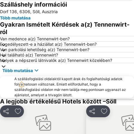
Szálláshely információi
Weißsee Gletscherwelt
Festung Kufstein
Dorf 136, 6306, Söll, Ausztria
Bahnhof Zell am See
Rosenheimer Herbstfest
Több mutatása
Bikepark
Erlebnisschwimmbad Schwaz
Gyakran Ismételt Kérdések a(z) Tennenwirt-
New Palace and Park Herrenchiemsee
Bahnhof Mayrhofen im Zillertal
ról
Freizeitzentrum
Sport- und Freizeitzentrum Optimum
Van medence a(z) Tennenwirt-ben?
Engedélyezett-e a háziállat a(z) Tennenwirt-ben?
Van parkolási lehetőség a(z) Tennenwirt-ben?
Hol található a(z) Tennenwirt?
Melyek a népszerű látnivalók a(z) Tennenwirt közelében?
Több mutatása
A szállásfoglalási oldalaktól kapott árak és foglalhatósági adatok
folyamatosan változnak. Emiatt előfordulhat, hogy a
szállásfoglalási oldalon már nem találja meg pontosan ugyanazt az
ajánlatot, amelyet a trivagón látott.
A legjobb értékelésű Hotels között –Söll
Megosztás
Hozzáadás a kedvencekhez
Megosztás
Hozzáadás a