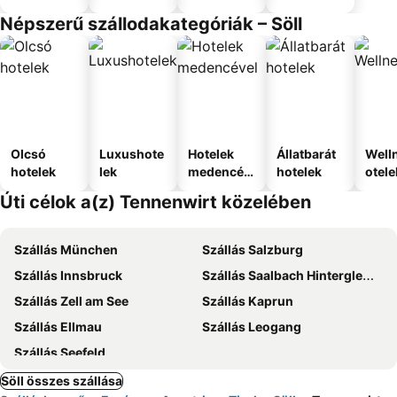
Népszerű szállodakategóriák – Söll
Olcsó
Luxushote
Hotelek
Állatbarát
Well
hotelek
lek
medencév
hotelek
otele
el
Úti célok a(z) Tennenwirt közelében
Szállás München
Szállás Salzburg
Szállás Innsbruck
Szállás Saalbach Hinterglemm
Szállás Zell am See
Szállás Kaprun
Szállás Ellmau
Szállás Leogang
Szállás Seefeld
Söll összes szállása