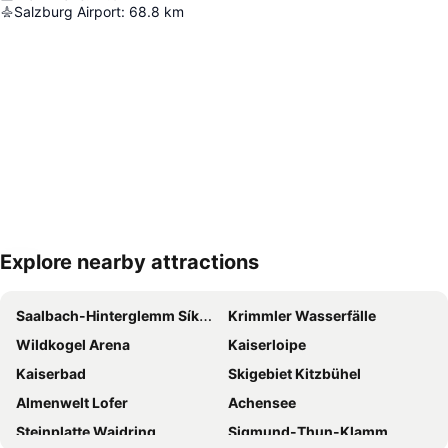
Salzburg Airport
:
68.8
km
Explore nearby attractions
Nagy méretű térkép
Saalbach-Hinterglemm Síközpont
Krimmler Wasserfälle
Wildkogel Arena
Kaiserloipe
Kaiserbad
Skigebiet Kitzbühel
Almenwelt Lofer
Achensee
Steinplatte Waidring
Sigmund-Thun-Klamm