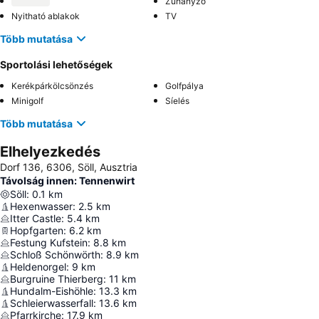
Zuhanyzó
Nyitható ablakok
TV
Több mutatása
Sportolási lehetőségek
Kerékpárkölcsönzés
Golfpálya
Minigolf
Síelés
Több mutatása
Elhelyezkedés
Dorf 136, 6306, Söll, Ausztria
Távolság innen: Tennenwirt
Söll
:
0.1
km
Hexenwasser
:
2.5
km
Itter Castle
:
5.4
km
Hopfgarten
:
6.2
km
Festung Kufstein
:
8.8
km
Schloß Schönwörth
:
8.9
km
Heldenorgel
:
9
km
Burgruine Thierberg
:
11
km
Hundalm-Eishöhle
:
13.3
km
Schleierwasserfall
:
13.6
km
Pfarrkirche
:
17.9
km