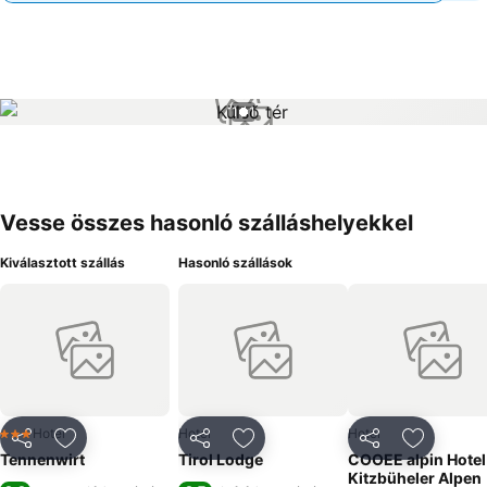
1 / 1
Vesse összes hasonló szálláshelyekkel
Kiválasztott szállás
Hasonló szállások
Hotel
Hotel
Hotel
3 Kategória
Megosztás
Hozzáadás a kedvencekhez
Megosztás
Hozzáadás a kedvencekhez
Megosztás
Hozzáad
Tennenwirt
Tirol Lodge
COOEE alpin Hotel
Kitzbüheler Alpen