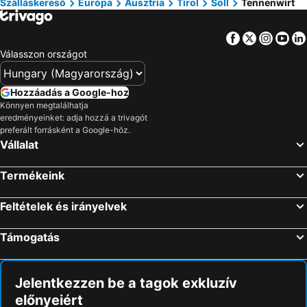
Szálláskereső
Európa
Ausztria
Tirol
Söll
Tennenwirt
Facebook
Twitter
Insta
Yo
Válasszon országot
Hozzáadás a Google-hoz
Könnyen megtalálhatja
eredményeinket: adja hozzá a trivagót
preferált forrásként a Google-höz.
Vállalat
Termékeink
Feltételek és irányelvek
Támogatás
Jelentkezzen be a tagok exkluzív
előnyeiért