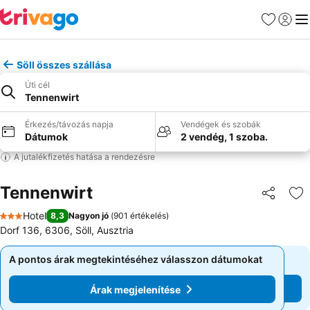
Kedvencek
Bejelen
Me
Söll összes szállása
Úti cél
Tennenwirt
Érkezés/távozás napja
Vendégek és szobák
Dátumok
2 vendég, 1 szoba.
A jutalékfizetés hatása a rendezésre
Tennenwirt
Megosztá
Ho
Hotel
8,3
Nagyon jó
(
901 értékelés
)
3 Kategória
Dorf 136, 6306, Söll, Ausztria
A pontos árak megtekintéséhez válasszon dátumokat
A pontos árak megtekintéséhez válasszon dátumokat
Árak megjelenítése
Árak megjelenítése