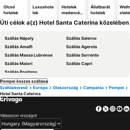
Olcsó
Luxushote
Hotelek
Állatbarát
Well
hotelek
lek
medencév
hotelek
otele
el
Úti célok a(z) Hotel Santa Caterina közelében
Szállás Nápoly
Szállás Salerno
Szállás Amalfi
Szállás Agerola
Szállás Massa Lubrense
Szállás Sorrento
Szállás Maiori
Szállás Capri
Szállás Positano
Pompei összes szállása
Szálláskereső
Európa
Olaszország
Campania
Pompei
Hotel Santa Caterina
Facebook
Twitter
Insta
Yo
Válasszon országot