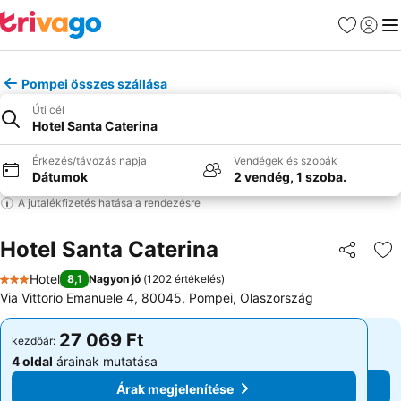
Kedvencek
Bejelen
Me
Pompei összes szállása
Úti cél
Hotel Santa Caterina
Érkezés/távozás napja
Vendégek és szobák
Dátumok
2 vendég, 1 szoba.
A jutalékfizetés hatása a rendezésre
Hotel Santa Caterina
Megosztá
Ho
Hotel
8,1
Nagyon jó
(
1202 értékelés
)
3 Kategória
Via Vittorio Emanuele 4, 80045, Pompei, Olaszország
27 069 Ft
27 069 Ft
kezdőár:
kezdőár:
4 oldal
árainak mutatása
4 oldal
árainak mutatása
Árak megjelenítése
Árak megjelenítése