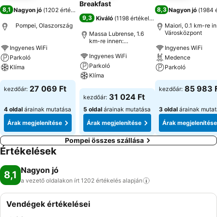
Breakfast
8,1
8,3
Nagyon jó
(
1202 értékelés
)
Nagyon jó
(
1984 
9,3
Kiváló
(
1198 értékelés
)
Pompei, Olaszország
Maiori, 0.1 km-re i
Városközpont
Massa Lubrense, 1.6
km-re innen:
Ingyenes WiFi
Ingyenes WiFi
Városközpont
Ingyenes WiFi
Parkoló
Medence
Parkoló
Klíma
Parkoló
Klíma
Árak megjelenítése
Árak megjeleníté
27 069 Ft
85 983 
kezdőár:
kezdőár:
Árak megjelenítése
31 024 Ft
kezdőár:
4 oldal
árainak mutatása
5 oldal
árainak mutatása
3 oldal
árainak muta
Árak megjelenítése
Árak megjelenítése
Árak megjelenítése
Pompei összes szállása
Értékelések
Nagyon jó
8,1
a vezető oldalakon írt 1202 értékelés
alapján
Vendégek értékelései