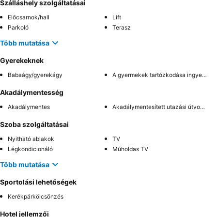
Szálláshely szolgáltatásai
Előcsarnok/hall
Lift
Parkoló
Terasz
Több mutatása
Gyerekeknek
Babaágy/gyerekágy
A gyermekek tartózkodása ingyenes
Akadálymentesség
Akadálymentes
Akadálymentesített utazási útvonal
Szoba szolgáltatásai
Nyitható ablakok
TV
Légkondicionáló
Műholdas TV
Több mutatása
Sportolási lehetőségek
Kerékpárkölcsönzés
Hotel jellemzői