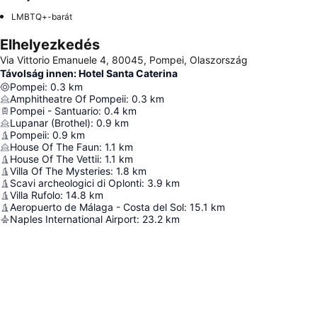
LMBTQ+-barát
Elhelyezkedés
Via Vittorio Emanuele 4, 80045, Pompei, Olaszország
Távolság innen: Hotel Santa Caterina
Pompei
:
0.3
km
Amphitheatre Of Pompeii
:
0.3
km
Pompei - Santuario
:
0.4
km
Lupanar (Brothel)
:
0.9
km
Pompeii
:
0.9
km
House Of The Faun
:
1.1
km
House Of The Vettii
:
1.1
km
Villa Of The Mysteries
:
1.8
km
Scavi archeologici di Oplonti
:
3.9
km
Villa Rufolo
:
14.8
km
Aeropuerto de Málaga - Costa del Sol
:
15.1
km
Naples International Airport
:
23.2
km