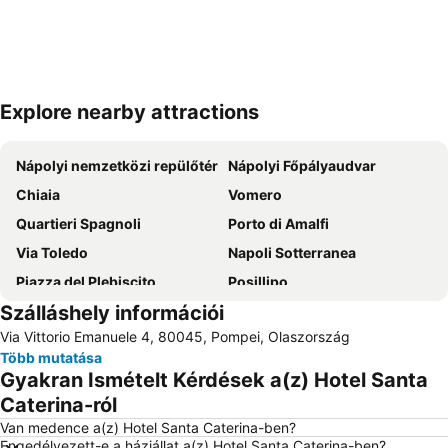
Explore nearby attractions
Nagy méretű térkép
Nápolyi nemzetközi repülőtér
Nápolyi Főpályaudvar
Chiaia
Vomero
Quartieri Spagnoli
Porto di Amalfi
Via Toledo
Napoli Sotterranea
Piazza del Plebiscito
Posillipo
Szálláshely információi
Bagnoli
Porto di Napoli
Via Vittorio Emanuele 4, 80045, Pompei, Olaszország
Historic Centre of Naples
Spaccanapoli
Több mutatása
Lido di Licola
Marina Piccola
Gyakran Ismételt Kérdések a(z) Hotel Santa
Castel dell'Ovo
Castel Nuovo
Caterina-ról
San Carlo Opera House
Galleria Umberto I
Van medence a(z) Hotel Santa Caterina-ben?
Engedélyezett-e a háziállat a(z) Hotel Santa Caterina-ben?