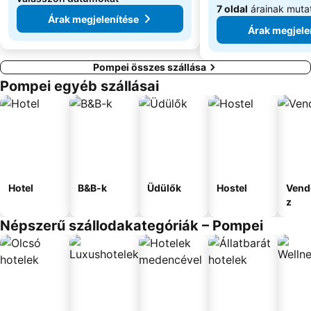
7 oldal
árainak muta
Árak megjelenítése
Árak megjele
Pompei összes szállása
Pompei egyéb szállásai
Hotel
B&B-k
Üdülők
Hostel
Vend
z
Népszerű szállodakategóriák – Pompei