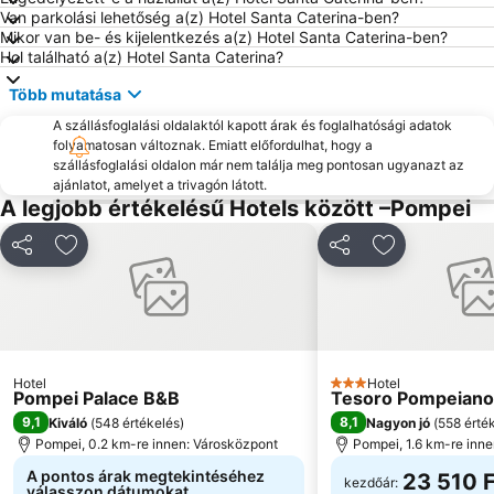
Piazza Tasso
Salerno Harbour
Van parkolási lehetőség a(z) Hotel Santa Caterina-ben?
Mikor van be- és kijelentkezés a(z) Hotel Santa Caterina-ben?
Stazione di Sorrento
Parco di Capodimonte
Hol található a(z) Hotel Santa Caterina?
Fuorigrotta
Happy Days
Több mutatása
Duomo di Amalfi
Marina di Vietri
A szállásfoglalási oldalaktól kapott árak és foglalhatósági adatok
Centro storico
Borgo di Atrani
folyamatosan változnak. Emiatt előfordulhat, hogy a
szállásfoglalási oldalon már nem találja meg pontosan ugyanazt az
Trenino Sorrento
Borgo di Albori
ajánlatot, amelyet a trivagón látott.
Poggioreale
Marina del Cantone
A legjobb értékelésű Hotels között –Pompei
Da Michele
Porto
Megosztás
Hozzáadás a kedvencekhez
Megosztás
Hozzáadás a
Duomo di San Gennaro
Edenlandia
Grotta Azzurra
Chiesa di Sant'Ilario a Port'Aurea
Dei Maronti
Spiaggia Grande
Porto di Sorrento
Villa Terrazza
Hotel
Hotel
Porto di Salerno
Orto botanico
3 Kategória
Pompei Palace B&B
Tesoro Pompeiano
9,1
8,1
Kiváló
(
548 értékelés
)
Nagyon jó
(
558 érté
Montecalvario
Lungomare Trieste
Pompei, 0.2 km-re innen: Városközpont
Pompei, 1.6 km-re inn
Lungomare Caracciolo
Funiculare di Mergellina
A pontos árak megtekintéséhez
23 510 F
kezdőár:
válasszon dátumokat