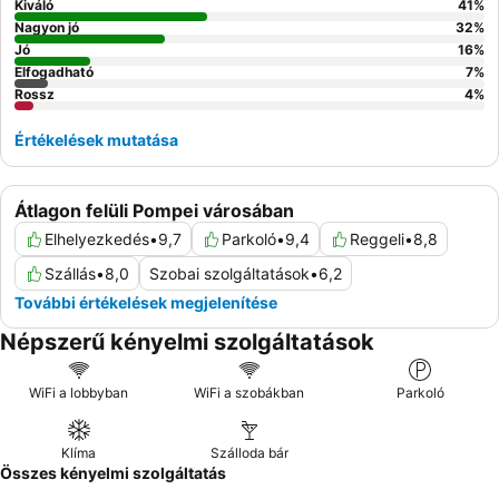
Kiváló
41
%
Nagyon jó
32
%
Jó
16
%
Elfogadható
7
%
Rossz
4
%
Értékelések mutatása
Átlagon felüli Pompei városában
Elhelyezkedés
•
9,7
Parkoló
•
9,4
Reggeli
•
8,8
Szállás
•
8,0
Szobai szolgáltatások
•
6,2
További értékelések megjelenítése
Népszerű kényelmi szolgáltatások
WiFi a lobbyban
WiFi a szobákban
Parkoló
Klíma
Szálloda bár
Összes kényelmi szolgáltatás