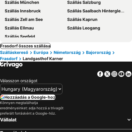
Szállás München
Szállás Salzburg
Szállás Innsbruck
Szállás Saalbach Hinterglemm
Szállás Zell am See
Szállás Kaprun
Szállás Ellmau
Szállás Leogang
Szállás Seefeld
Frasdorf összes szállása
Szálláskereső
Európa
Németország
Bajorország
Frasdorf
Landgasthof Karner
Facebook
Twitter
Insta
Yo
Válasszon országot
Hozzáadás a Google-hoz
Könnyen megtalálhatja
eredményeinket: adja hozzá a trivagót
preferált forrásként a Google-höz.
Vállalat