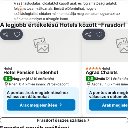
A szállásfoglalási oldalaktól kapott árak és foglalhatósági adatok
folyamatosan változnak. Emiatt előfordulhat, hogy a
szállásfoglalási oldalon már nem találja meg pontosan ugyanazt az
ajánlatot, amelyet a trivagón látott.
A legjobb értékelésű Hotels között –Frasdorf
Megosztás
Hozzáadás a kedvencekhez
Megosztás
Hozzáadás a
Hotel
Hotel
5 Kategória
Hotel Pension Lindenhof
Agrad Chalets
8,2
9,8
Nagyon jó
(
319 értékelés
)
Kiváló
(
211 értékelés
Prien, 0.4 km-re innen: Városközpont
Aschau, 1.0 km-re inn
A pontos árak megtekintéséhez
A pontos árak megt
válasszon dátumokat
válasszon dátumok
Árak megjelenítése
Árak megjele
Frasdorf összes szállása