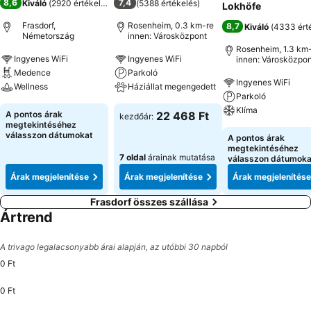
8,6
7,4
Kiváló
(
2920 értékelés
)
(
5388 értékelés
)
Lokhöfe
Frasdorf,
Rosenheim, 0.3 km-re
8,7
Kiváló
(
4333 ért
Németország
innen: Városközpont
Rosenheim, 1.3 km
Ingyenes WiFi
Ingyenes WiFi
innen: Városközpon
Medence
Parkoló
Ingyenes WiFi
Wellness
Háziállat megengedett
Parkoló
Klíma
A pontos árak
22 468 Ft
kezdőár:
megtekintéséhez
válasszon dátumokat
A pontos árak
megtekintéséhez
7 oldal
árainak mutatása
válasszon dátumoka
Árak megjelenítése
Árak megjelenítése
Árak megjelenítése
Frasdorf összes szállása
Ártrend
A trivago legalacsonyabb árai alapján, az utóbbi 30 napból
0 Ft
0 Ft