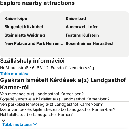
Explore nearby attractions
Nagy méretű térkép
Kaiserloipe
Kaiserbad
Skigebiet Kitzbühel
Almenwelt Lofer
Steinplatte Waidring
Festung Kufstein
New Palace and Park Herrenchiemsee
Rosenheimer Herbstfest
Szálláshely információi
Nußbaumstraße 6, 83112, Frasdorf, Németország
Több mutatása
Gyakran Ismételt Kérdések a(z) Landgasthof
Karner-ról
Van medence a(z) Landgasthof Karner-ben?
Engedélyezett-e a háziállat a(z) Landgasthof Karner-ben?
Van parkolási lehetőség a(z) Landgasthof Karner-ben?
Mikor van be- és kijelentkezés a(z) Landgasthof Karner-ben?
Hol található a(z) Landgasthof Karner?
Több mutatása