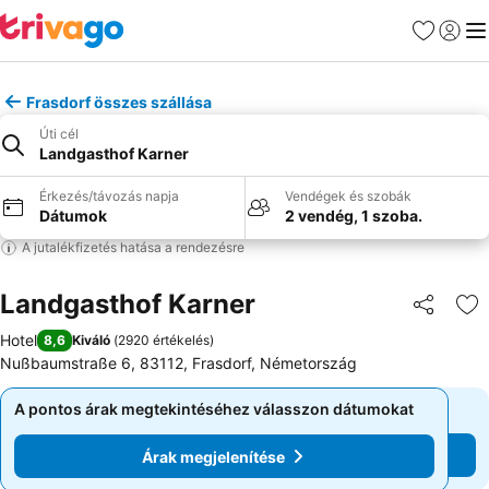
Kedvencek
Bejelen
Me
Frasdorf összes szállása
Úti cél
Landgasthof Karner
Érkezés/távozás napja
Vendégek és szobák
Dátumok
2 vendég, 1 szoba.
A jutalékfizetés hatása a rendezésre
Landgasthof Karner
Megosztá
Ho
Hotel
8,6
Kiváló
(
2920 értékelés
)
Nußbaumstraße 6, 83112, Frasdorf, Németország
A pontos árak megtekintéséhez válasszon dátumokat
A pontos árak megtekintéséhez válasszon dátumokat
Árak megjelenítése
Árak megjelenítése