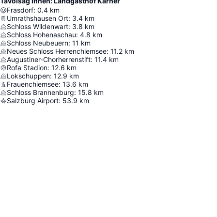
Távolság innen: Landgasthof Karner
Frasdorf
:
0.4
km
Umrathshausen Ort
:
3.4
km
Schloss Wildenwart
:
3.8
km
Schloss Hohenaschau
:
4.8
km
Schloss Neubeuern
:
11
km
Neues Schloss Herrenchiemsee
:
11.2
km
Augustiner-Chorherrenstift
:
11.4
km
Rofa Stadion
:
12.6
km
Lokschuppen
:
12.9
km
Frauenchiemsee
:
13.6
km
Schloss Brannenburg
:
15.8
km
Salzburg Airport
:
53.9
km