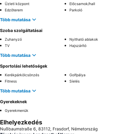
Üzleti központ
Előcsarnok/hall
Edzőterem
Parkoló
Több mutatása
Szoba szolgáltatásai
Zuhanyzó
Nyitható ablakok
TV
Hajszárító
Több mutatása
Sportolási lehetőségek
Kerékpárkölcsönzés
Golfpálya
Fitness
Síelés
Több mutatása
Gyerekeknek
Gyerekmenük
Elhelyezkedés
Nußbaumstraße 6, 83112, Frasdorf, Németország