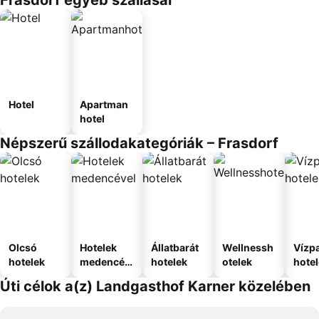
Frasdorf egyéb szállásai
Hotel
Apartman
hotel
Népszerű szállodakategóriák – Frasdorf
Olcsó
Hotelek
Állatbarát
Wellnessh
Vízpa
hotelek
medencév
hotelek
otelek
hote
el
Úti célok a(z) Landgasthof Karner közelében