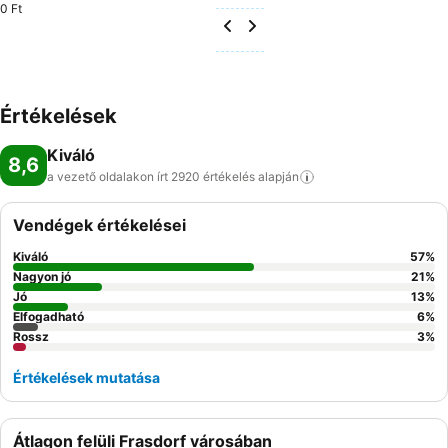
0 Ft
Értékelések
Kiváló
8,6
a vezető oldalakon írt 2920 értékelés
alapján
Vendégek értékelései
Kiváló
57
%
Nagyon jó
21
%
Jó
13
%
Elfogadható
6
%
Rossz
3
%
Értékelések mutatása
Átlagon felüli Frasdorf városában