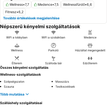
Wellness
•
7,7
Medence
•
7,5
Wellnessfürdő
•
6,6
Fitnesz
•
6,2
További értékelések megjelenítése
Népszerű kényelmi szolgáltatások
WiFi a lobbyban
WiFi a szobákban
Medence
Wellness
Parkoló
Háziállat megengedett
Étterem
Szálloda bár
Edzőterem
Összes kényelmi szolgáltatás
Wellness-szolgáltatások
Szépségszalon
Masszázs
Szauna
Testkezelések
Több mutatása
Szálláshely szolgáltatásai