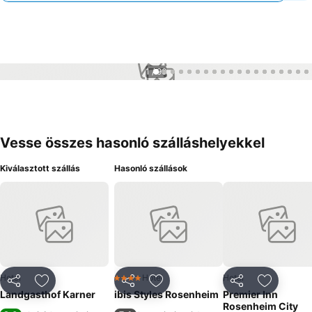
1 / 96
Vesse összes hasonló szálláshelyekkel
Kiválasztott szállás
Hasonló szállások
Hotel
Hotel
Hotel
4 Kategória
Megosztás
Hozzáadás a kedvencekhez
Megosztás
Hozzáadás a kedvencekhez
Megosztás
Hozzáad
Landgasthof Karner
ibis Styles Rosenheim
Premier Inn
Rosenheim City