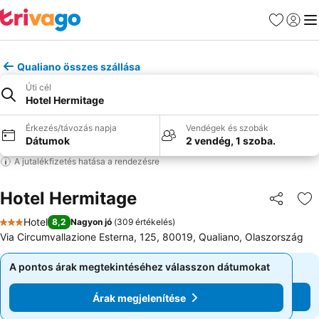
Kedvencek
Bejelen
Me
Qualiano összes szállása
Úti cél
Hotel Hermitage
Érkezés/távozás napja
Vendégek és szobák
Dátumok
2 vendég, 1 szoba.
A jutalékfizetés hatása a rendezésre
Hotel Hermitage
Megosztá
Ho
Hotel
8,2
Nagyon jó
(
309 értékelés
)
3 Kategória
Via Circumvallazione Esterna, 125, 80019, Qualiano, Olaszország
A pontos árak megtekintéséhez válasszon dátumokat
A pontos árak megtekintéséhez válasszon dátumokat
Árak megjelenítése
Árak megjelenítése