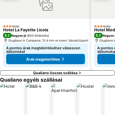
Orto botanico
Montecalvario
Funiculare di Mergellina
Lungomare Caracciolo
Ischia Ponte
Baia San Montano
Hotel
Hotel
3 Kategória
Porto di Sorrento
Villa Terrazza
3 Kategória
Hotel La Fayette Licola
Hotel Med
8,2
8,3
Nagyon jó
(
600 értékelés
)
Nagyon 
Blue Grotto
Spiaggia Grande
Giugliano in Campania, 10.4 km-re innen: Városközpont
Giugliano 
A pontos árak megtekintéséhez válasszon
A pontos 
dátumokat
dátumoka
Árak megjelenítése
Qualiano összes szállása
Qualiano egyéb szállásai