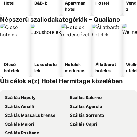
Hotel
B&B-k
Apartman
Hostel
Vend
hotel
z
Népszerű szállodakategóriák – Qualiano
Olcsó
Luxushote
Hotelek
Állatbarát
Well
hotelek
lek
medencév
hotelek
otele
el
Úti célok a(z) Hotel Hermitage közelében
Szállás Nápoly
Szállás Salerno
Szállás Amalfi
Szállás Agerola
Szállás Massa Lubrense
Szállás Sorrento
Szállás Maiori
Szállás Capri
Szállás Positano