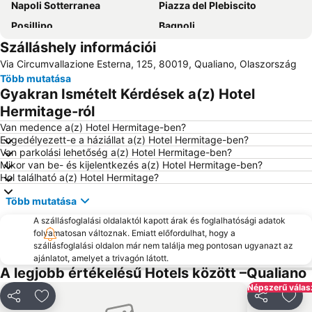
Napoli Sotterranea
Piazza del Plebiscito
Posillipo
Bagnoli
Szálláshely információi
Spaccanapoli
Historic Centre of Naples
Via Circumvallazione Esterna, 125, 80019, Qualiano, Olaszország
Porto di Napoli
Lido di Licola
Több mutatása
Galleria Umberto I
San Carlo Opera House
Gyakran Ismételt Kérdések a(z) Hotel
Castel Nuovo
Castel dell'Ovo
Hermitage-ról
Citara Beach
Marina Piccola
Van medence a(z) Hotel Hermitage-ben?
Engedélyezett-e a háziállat a(z) Hotel Hermitage-ben?
Piazza Tasso
Parco di Capodimonte
Van parkolási lehetőség a(z) Hotel Hermitage-ben?
Mikor van be- és kijelentkezés a(z) Hotel Hermitage-ben?
Fuorigrotta
Happy Days
Hol található a(z) Hotel Hermitage?
Stazione di Sorrento
Ischia Repülőtér
Több mutatása
Giardini Poseidon
Edenlandia
A szállásfoglalási oldalaktól kapott árak és foglalhatósági adatok
Duomo di San Gennaro
Porto
folyamatosan változnak. Emiatt előfordulhat, hogy a
szállásfoglalási oldalon már nem találja meg pontosan ugyanazt az
Da Michele
Poggioreale
ajánlatot, amelyet a trivagón látott.
Spiaggia della Chiaia
Dei Maronti
A legjobb értékelésű Hotels között –Qualiano
Trenino Sorrento
Grotta Azzurra
Népszerű válas
Megosztás
Hozzáadás a kedvencekhez
Megosztás
Hoz
Marina del Cantone
Arenella