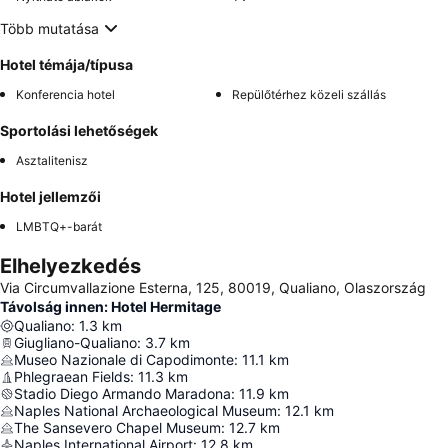
Több mutatása
Hotel témája/típusa
Konferencia hotel
Repülőtérhez közeli szállás
Sportolási lehetőségek
Asztalitenisz
Hotel jellemzői
LMBTQ+-barát
Elhelyezkedés
Via Circumvallazione Esterna, 125, 80019, Qualiano, Olaszország
Távolság innen: Hotel Hermitage
Qualiano
:
1.3
km
Giugliano-Qualiano
:
3.7
km
Museo Nazionale di Capodimonte
:
11.1
km
Phlegraean Fields
:
11.3
km
Stadio Diego Armando Maradona
:
11.9
km
Naples National Archaeological Museum
:
12.1
km
The Sansevero Chapel Museum
:
12.7
km
Naples International Airport
:
12.8
km