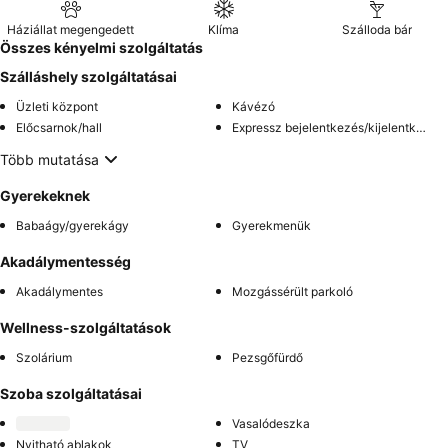
Háziállat megengedett
Klíma
Szálloda bár
Összes kényelmi szolgáltatás
Szálláshely szolgáltatásai
Üzleti központ
Kávézó
Előcsarnok/hall
Expressz bejelentkezés/kijelentkezés
Több mutatása
Gyerekeknek
Babaágy/gyerekágy
Gyerekmenük
Akadálymentesség
Akadálymentes
Mozgássérült parkoló
Wellness-szolgáltatások
Szolárium
Pezsgőfürdő
Szoba szolgáltatásai
Vasalódeszka
Nyitható ablakok
TV