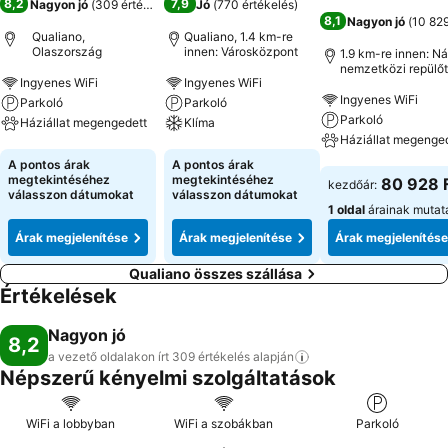
8,2
7,9
Nagyon jó
(
309 értékelés
)
Jó
(
770 értékelés
)
8,1
Nagyon jó
(
10 829
Qualiano,
Qualiano, 1.4 km-re
Olaszország
innen: Városközpont
1.9 km-re innen: Ná
nemzetközi repülőt
Ingyenes WiFi
Ingyenes WiFi
Ingyenes WiFi
Parkoló
Parkoló
Parkoló
Háziállat megengedett
Klíma
Háziállat megenge
Árak megjelenítése
Árak megjelenítése
A pontos árak
A pontos árak
Árak megjeleníté
megtekintéséhez
megtekintéséhez
80 928 
kezdőár:
válasszon dátumokat
válasszon dátumokat
1 oldal
árainak mutat
Árak megjelenítése
Árak megjelenítése
Árak megjelenítése
Qualiano összes szállása
Értékelések
Nagyon jó
8,2
a vezető oldalakon írt 309 értékelés
alapján
Népszerű kényelmi szolgáltatások
WiFi a lobbyban
WiFi a szobákban
Parkoló