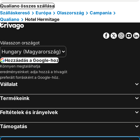
Qualiano összes szállása
Szálláskereső
Európa
Olaszország
Campania
Qualiano
Hotel Hermitage
Facebook
Twitter
Insta
Yo
Válasszon országot
Hozzáadás a Google-hoz
Könnyen megtalálhatja
eredményeinket: adja hozzá a trivagót
preferált forrásként a Google-höz.
Vállalat
Termékeink
Feltételek és irányelvek
Támogatás