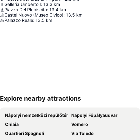
Galleria Umberto I
:
13.3
km
Piazza Del Plebiscito
:
13.4
km
Castel Nuovo (Museo Civico)
:
13.5
km
Palazzo Reale
:
13.5
km
Explore nearby attractions
Nagy méretű térkép
Nápolyi nemzetközi repülőtér
Nápolyi Főpályaudvar
Chiaia
Vomero
Quartieri Spagnoli
Via Toledo