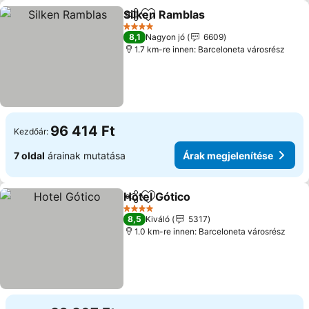
Silken Ramblas
Megosztás
Hozzáadás a kedvencekhez
Árak megje
4 Kategória
8,1
Nagyon jó
6609
1.7 km-re innen: Barceloneta városrész
96 414 Ft
Kezdőár:
7 oldal
árainak mutatása
Árak megjelenítése
Hotel Gótico
Megosztás
Hozzáadás a kedvencekhez
Árak megjelen
4 Kategória
8,5
Kiváló
5317
1.0 km-re innen: Barceloneta városrész