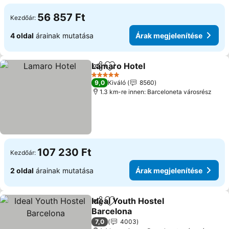
56 857 Ft
Kezdőár:
4 oldal
árainak mutatása
Árak megjelenítése
Lamaro Hotel
Megosztás
Hozzáadás a kedvencekhez
Árak megjele
5 Kategória
9,0
Kiváló
8560
1.3 km-re innen: Barceloneta városrész
107 230 Ft
Kezdőár:
2 oldal
árainak mutatása
Árak megjelenítése
Ideal Youth Hostel
Megosztás
Hozzáadás a kedvencekhez
Barcelona
Árak megjelenítése
7,0
4003