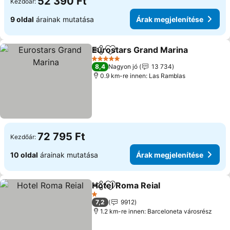
52 390 Ft
Kezdőár:
9 oldal
árainak mutatása
Árak megjelenítése
Eurostars Grand Marina
Megosztás
Hozzáadás a kedvencekhez
Ár
5 Kategória
8,4
Nagyon jó
13 734
0.9 km-re innen: Las Ramblas
72 795 Ft
Kezdőár:
10 oldal
árainak mutatása
Árak megjelenítése
Hotel Roma Reial
Megosztás
Hozzáadás a kedvencekhez
Árak megj
1 Kategória
7,2
9912
1.2 km-re innen: Barceloneta városrész