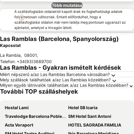
Több mutatása
A szállásfoglalási oldalaktól kapott árak és foglalhatósági adatok
folyamatosan változnak. Emiatt előfordulhat, hogy a
szállásfoglalási oldalon már nem találja meg pontosan ugyanazt az
ajánlatot, amelyet a trivagón látott.
Las Ramblas (Barcelona, Spanyolország)
Kapcsolat
La Rambla
,
08001
,
Telefon
:
+34(93)3689700
Las Ramblas - Gyakran ismételt kérdések
Miért népszerű a/az Las Ramblas Barcelona városában?
Mely szállások találhatóak a/az Las Ramblas közelében?
Milyen egyéb látnivalók találhatóak a/az Las Ramblas közelében?
További TOP szálláshelyek
Hostal Lami
Hotel SB Icaria
Travelodge Barcelona Poblenou
SM Hotel Sant Antoni
Acta Voraport
HOTEL SAGRADA FAMILIA
SM Hotel Teatre Auditori
Ibis Barcelona Meridiana