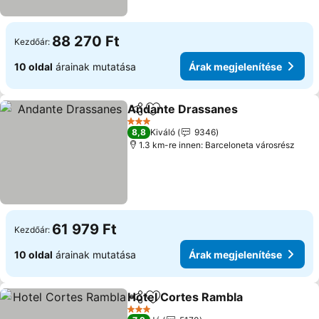
88 270 Ft
Kezdőár:
10 oldal
árainak mutatása
Árak megjelenítése
Andante Drassanes
Megosztás
Hozzáadás a kedvencekhez
Árak m
3 Kategória
8,8
Kiváló
9346
1.3 km-re innen: Barceloneta városrész
61 979 Ft
Kezdőár:
10 oldal
árainak mutatása
Árak megjelenítése
Hotel Cortes Rambla
Megosztás
Hozzáadás a kedvencekhez
Árak 
3 Kategória