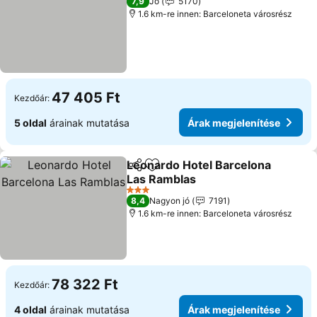
7,9
Jó
5170
1.6 km-re innen: Barceloneta városrész
47 405 Ft
Kezdőár:
5 oldal
árainak mutatása
Árak megjelenítése
Leonardo Hotel Barcelona
Megosztás
Hozzáadás a kedvencekhez
Las Ramblas
Árak megjelenítése
3 Kategória
8,4
Nagyon jó
7191
1.6 km-re innen: Barceloneta városrész
78 322 Ft
Kezdőár:
4 oldal
árainak mutatása
Árak megjelenítése