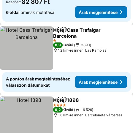
82 807 Ft
Kezdőár:
6 oldal
árainak mutatása
Árak megjelenítése
Hotel Casa Trafalgar
Megosztás
Hozzáadás a kedvencekhez
Barcelona
Árak megjelenítése
1 Kategória
8,9
Kiváló
3890
1.2 km-re innen: Las Ramblas
A pontos árak megtekintéséhez
Árak megjelenítése
válasszon dátumokat
Hotel 1898
Megosztás
Hozzáadás a kedvencekhez
Árak megjelení
4 Kategória
9,2
Kiváló
16 529
1.6 km-re innen: Barceloneta városrész