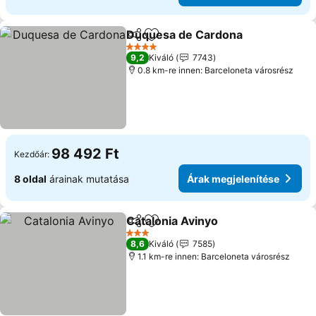
Duquesa de Cardona
Megosztás
Hozzáadás a kedvencekhez
Árak 
4 Kategória
9,2
Kiváló
7743
0.8 km-re innen: Barceloneta városrész
98 492 Ft
Kezdőár:
8 oldal
árainak mutatása
Árak megjelenítése
Catalonia Avinyo
Megosztás
Hozzáadás a kedvencekhez
Árak megj
3 Kategória
8,6
Kiváló
7585
1.1 km-re innen: Barceloneta városrész