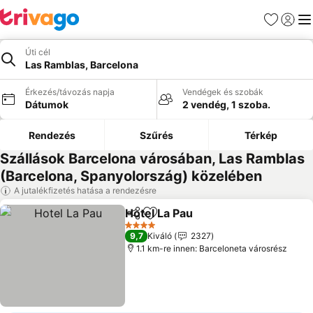
Kedvencek
Bejelen
Me
Úti cél
Las Ramblas, Barcelona
Érkezés/távozás napja
Vendégek és szobák
Dátumok
2 vendég, 1 szoba.
Rendezés
Szűrés
Térkép
Szállások Barcelona városában, Las Ramblas
(Barcelona, Spanyolország) közelében
A jutalékfizetés hatása a rendezésre
Hotel La Pau
Megosztás
Hozzáadás a kedvencekhez
Árak megjelen
4 Kategória
9,7
Kiváló
2327
1.1 km-re innen: Barceloneta városrész