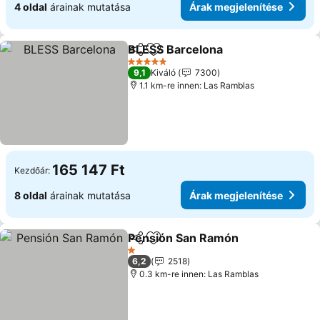
4 oldal
árainak mutatása
Árak megjelenítése
BLESS Barcelona
Megosztás
Hozzáadás a kedvencekhez
Árak megj
5 Kategória
9,1
Kiváló
7300
1.1 km-re innen: Las Ramblas
165 147 Ft
Kezdőár:
8 oldal
árainak mutatása
Árak megjelenítése
Pensión San Ramón
Megosztás
Hozzáadás a kedvencekhez
Árak m
1 Kategória
6,2
2518
0.3 km-re innen: Las Ramblas