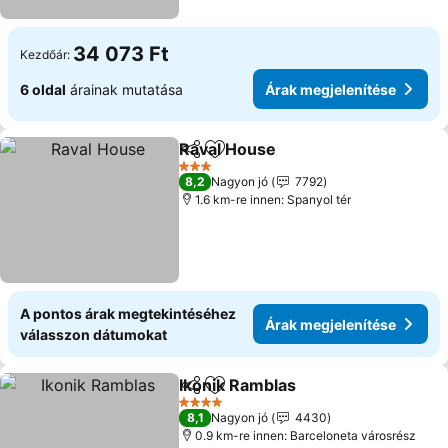
34 073 Ft
Kezdőár:
6 oldal
árainak mutatása
Árak megjelenítése
Raval House
Megosztás
Hozzáadás a kedvencekhez
Árak megjelen
3 Kategória
8,2
Nagyon jó
7792
1.6 km-re innen: Spanyol tér
A pontos árak megtekintéséhez
Árak megjelenítése
válasszon dátumokat
Ikonik Ramblas
Megosztás
Hozzáadás a kedvencekhez
Árak megjel
4 Kategória
8,1
Nagyon jó
4430
0.9 km-re innen: Barceloneta városrész