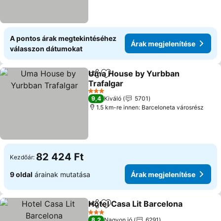
A pontos árak megtekintéséhez
Árak megjelenítése
válasszon dátumokat
Uma House by Yurbban
Megosztás
Hozzáadás a kedvencekhez
Trafalgar
Árak megjelenítése
3 Kategória
9,4
Kiváló
5701
1.5 km-re innen: Barceloneta városrész
82 424 Ft
Kezdőár:
9 oldal
árainak mutatása
Árak megjelenítése
Hotel Casa Lit Barcelona
Megosztás
Hozzáadás a kedvencekhez
Á
3 Kategória
8,2
Nagyon jó
6291