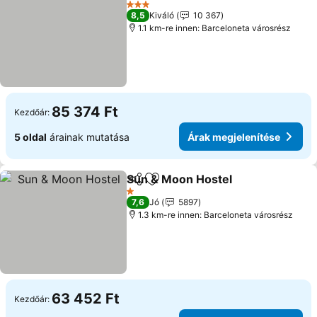
Árak megjelení
3 Kategória
8,5
Kiváló
10 367
1.1 km-re innen: Barceloneta városrész
85 374 Ft
Kezdőár:
5 oldal
árainak mutatása
Árak megjelenítése
Sun & Moon Hostel
Megosztás
Hozzáadás a kedvencekhez
Árak me
1 Kategória
7,6
Jó
5897
1.3 km-re innen: Barceloneta városrész
63 452 Ft
Kezdőár: