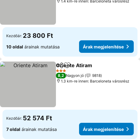
1.4 km-re innen: Barceloneta városrész
23 800 Ft
Kezdőár:
10 oldal
árainak mutatása
Árak megjelenítése
Oriente Atiram
Megosztás
Hozzáadás a kedvencekhez
Árak megjel
3 Kategória
8,2
Nagyon jó
9818
1.3 km-re innen: Barceloneta városrész
52 574 Ft
Kezdőár:
7 oldal
árainak mutatása
Árak megjelenítése