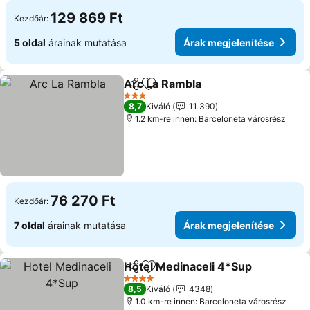
129 869 Ft
Kezdőár:
5 oldal
árainak mutatása
Árak megjelenítése
Arc La Rambla
Megosztás
Hozzáadás a kedvencekhez
Árak megjel
3 Kategória
8,7
Kiváló
11 390
1.2 km-re innen: Barceloneta városrész
76 270 Ft
Kezdőár:
7 oldal
árainak mutatása
Árak megjelenítése
Hotel Medinaceli 4*Sup
Megosztás
Hozzáadás a kedvencekhez
Ár
4 Kategória
8,5
Kiváló
4348
1.0 km-re innen: Barceloneta városrész