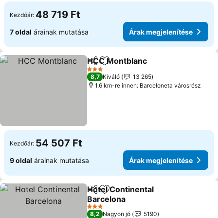
48 719 Ft
Kezdőár:
7 oldal
árainak mutatása
Árak megjelenítése
HCC Montblanc
Megosztás
Hozzáadás a kedvencekhez
Árak megje
3 Kategória
8,7
Kiváló
13 265
1.6 km-re innen: Barceloneta városrész
54 507 Ft
Kezdőár:
9 oldal
árainak mutatása
Árak megjelenítése
Hotel Continental
Megosztás
Hozzáadás a kedvencekhez
Barcelona
Árak megjelenítése
3 Kategória
8,2
Nagyon jó
5190