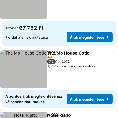
67 752 Ft
Kezdőár:
7 oldal
árainak mutatása
Árak megjelenítése
The Mo House Gotic
Megosztás
Hozzáadás a kedvencekhez
Árak 
2 Kategória
7,2
2072
0.6 km-re innen: Las Ramblas
A pontos árak megtekintéséhez
Árak megjelenítése
válasszon dátumokat
Hotel Rialto
Megosztás
Hozzáadás a kedvencekhez