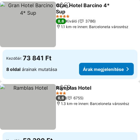
Gran Hotel Barcino 4*
Megosztás
Hozzáadás a kedvencekhez
Sup
Árak megjelenítése
4 Kategória
8,6
Kiváló
3786
1.1 km-re innen: Barceloneta városrész
73 841 Ft
Kezdőár:
8 oldal
árainak mutatása
Árak megjelenítése
Ramblas Hotel
Megosztás
Hozzáadás a kedvencekhez
Árak megjel
3 Kategória
6,6
6755
1.3 km-re innen: Barceloneta városrész