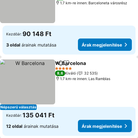
1.7 km-re innen: Barceloneta városrész
90 148 Ft
Kezdőár:
3 oldal
árainak mutatása
Árak megjelenítése
W Barcelona
Megosztás
Hozzáadás a kedvencekhez
Árak megjelen
5 Kategória
8,6
Kiváló
32 535
1.7 km-re innen: Las Ramblas
Népszerű választás
135 041 Ft
Kezdőár:
12 oldal
árainak mutatása
Árak megjelenítése