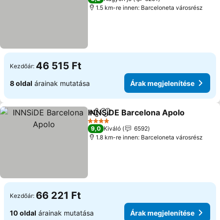
1.5 km-re innen: Barceloneta városrész
46 515 Ft
Kezdőár:
8 oldal
árainak mutatása
Árak megjelenítése
INNSiDE Barcelona Apolo
Megosztás
Hozzáadás a kedvencekhez
Á
4 Kategória
9,0
Kiváló
6592
1.8 km-re innen: Barceloneta városrész
66 221 Ft
Kezdőár:
10 oldal
árainak mutatása
Árak megjelenítése