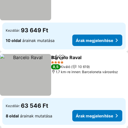
93 649 Ft
Kezdőár:
10 oldal
árainak mutatása
Árak megjelenítése
Barcelo Raval
Megosztás
Hozzáadás a kedvencekhez
Árak megjele
4 Kategória
8,5
Kiváló
10 619
1.7 km-re innen: Barceloneta városrész
63 546 Ft
Kezdőár:
8 oldal
árainak mutatása
Árak megjelenítése