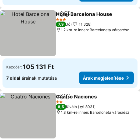
Hotel Barcelona House
Megosztás
Hozzáadás a kedvencekhez
Ára
3 Kategória
7,9
Jó
11 328
1.2 km-re innen: Barceloneta városrész
105 131 Ft
Kezdőár:
7 oldal
árainak mutatása
Árak megjelenítése
Cuatro Naciones
Megosztás
Hozzáadás a kedvencekhez
Árak megj
2 Kategória
8,5
Kiváló
8031
1.3 km-re innen: Barceloneta városrész