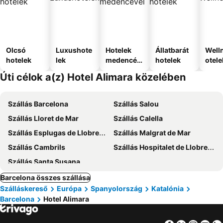
Olcsó
Luxushote
Hotelek
Állatbarát
Well
hotelek
lek
medencév
hotelek
otele
el
Úti célok a(z) Hotel Alimara közelében
Szállás Barcelona
Szállás Salou
Szállás Lloret de Mar
Szállás Calella
Szállás Esplugas de Llobregat
Szállás Malgrat de Mar
Szállás Cambrils
Szállás Hospitalet de Llobregat
Szállás Santa Susana
Barcelona összes szállása
Szálláskereső
Európa
Spanyolország
Katalónia
Barcelona
Hotel Alimara