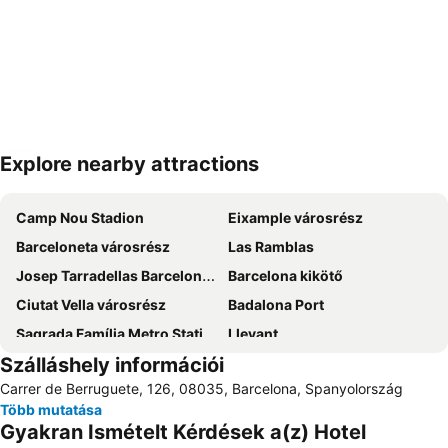
Explore nearby attractions
Nagy méretű térkép
Camp Nou Stadion
Eixample városrész
Barceloneta városrész
Las Ramblas
Josep Tarradellas Barcelona–El Prat Airport
Barcelona kikötő
Ciutat Vella városrész
Badalona Port
Sagrada Família Metro Station
Llevant
Szálláshely információi
El Poblenou
Szent Család temploma
Carrer de Berruguete, 126, 08035, Barcelona, Spanyolország
El Clot
La Dreta de l'Eixample
Több mutatása
Spanyol tér
Güell park
Gyakran Ismételt Kérdések a(z) Hotel