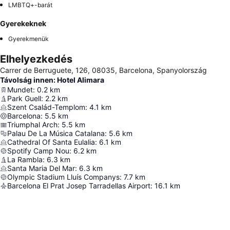
LMBTQ+-barát
Gyerekeknek
Gyerekmenük
Elhelyezkedés
Carrer de Berruguete, 126, 08035, Barcelona, Spanyolország
Távolság innen: Hotel Alimara
Mundet
:
0.2
km
Park Guell
:
2.2
km
Szent Család-Templom
:
4.1
km
Barcelona
:
5.5
km
Triumphal Arch
:
5.5
km
Palau De La Música Catalana
:
5.6
km
Cathedral Of Santa Eulalia
:
6.1
km
Spotify Camp Nou
:
6.2
km
La Rambla
:
6.3
km
Santa Maria Del Mar
:
6.3
km
Olympic Stadium Lluís Companys
:
7.7
km
Barcelona El Prat Josep Tarradellas Airport
:
16.1
km