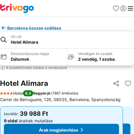
Kedvencek
Bejelen
Me
Barcelona összes szállása
Úti cél
Hotel Alimara
Érkezés/távozás napja
Vendégek és szobák
Dátumok
2 vendég, 1 szoba.
A jutalékfizetés hatása a rendezésre
Hotel Alimara
Megosztá
Ho
Hotel
8,3
Nagyon jó
(
7867 értékelés
)
4 Kategória
Carrer de Berruguete, 126, 08035, Barcelona, Spanyolország
39 988 Ft
39 988 Ft
kezdőár:
kezdőár:
9 oldal
árainak mutatása
9 oldal
árainak mutatása
Árak megjelenítése
Árak megjelenítése