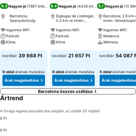
8,3
8,4
8,1
Nagyon jó
(
7867 értékelés
)
Nagyon jó
(
4439 értékelés
)
Nagyon jó
(
10 864
Barcelona,
Esplugas de Llobregat,
Barcelona, 2.6 km-
Spanyolország
0.3 km-re innen:
innen: Városközpon
Városközpont
Ingyenes WiFi
Ingyenes WiFi
Ingyenes WiFi
Parkoló
Parkoló
Medence
Klíma
Klíma
Wellness
Árak megjelenítése
Árak megjelenítése
Árak megjeleníté
39 988 Ft
21 657 Ft
54 087 
kezdőár:
kezdőár:
kezdőár:
9 oldal
árainak mutatása
8 oldal
árainak mutatása
5 oldal
árainak muta
Árak megjelenítése
Árak megjelenítése
Árak megjelenítése
Barcelona összes szállása
Ártrend
A trivago legalacsonyabb árai alapján, az utóbbi 30 napból
0 Ft
0 Ft