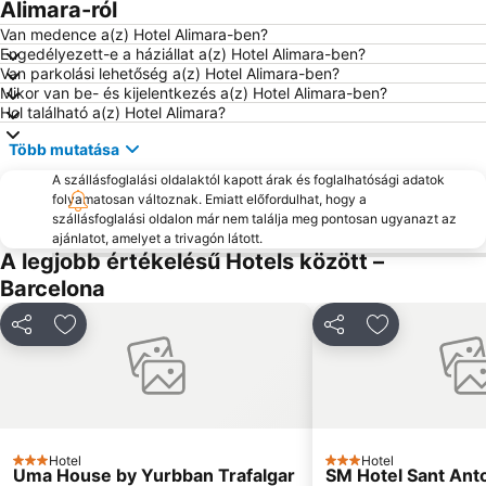
Barcelona City Hall
Montjuïc Olimpiai Stadion
Alimara-ról
Les Corts Metro Station
Plaza Catalunya
Van medence a(z) Hotel Alimara-ben?
Engedélyezett-e a háziállat a(z) Hotel Alimara-ben?
Barcelona Sants Metro Station
Platja Gran
Van parkolási lehetőség a(z) Hotel Alimara-ben?
Mikor van be- és kijelentkezés a(z) Hotel Alimara-ben?
Sants vasútállomás
Barceloneta Metro Station
Hol található a(z) Hotel Alimara?
Barcelona Vásár
Passeig de Gràcia
Több mutatása
Északi pályaudvar
Poble Espanyol de Montjuïc
A szállásfoglalási oldalaktól kapott árak és foglalhatósági adatok
Katalónia tér
Barcelona Katedrális
folyamatosan változnak. Emiatt előfordulhat, hogy a
szállásfoglalási oldalon már nem találja meg pontosan ugyanazt az
Gótikus városrész
Primavera Sound
ajánlatot, amelyet a trivagón látott.
Barcelona Akvárium
Badalona Pompeu Fabra Metro Station
A legjobb értékelésű Hotels között –
Barcelona
Platja de Castelldefels
Balmins
Sant Pau - Dos de Maig Metro Station
Gràcia
Megosztás
Hozzáadás a kedvencekhez
Megosztás
Hozzáadás a
Sant Martí
Sants városrész
Sants-Montjuïc
Olimpia kiköto
Vell kiköto
Port Forum
La Sagrera
Pl. Catalunya Metro Station
Hotel
Hotel
3 Kategória
3 Kategória
Uma House by Yurbban Trafalgar
Montjuïc Erod
Sant Gervasi - Galvany
SM Hotel Sant Ant