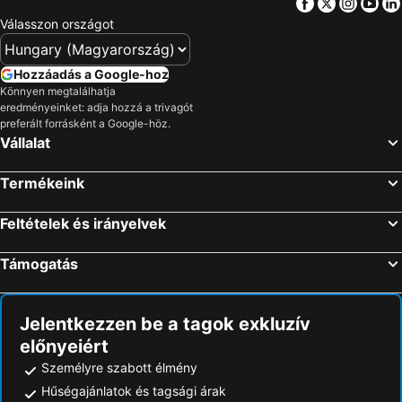
Facebook
Twitter
Insta
Yo
Válasszon országot
Hozzáadás a Google-hoz
Könnyen megtalálhatja
eredményeinket: adja hozzá a trivagót
preferált forrásként a Google-höz.
Vállalat
Termékeink
Feltételek és irányelvek
Támogatás
Jelentkezzen be a tagok exkluzív
előnyeiért
Személyre szabott élmény
Hűségajánlatok és tagsági árak