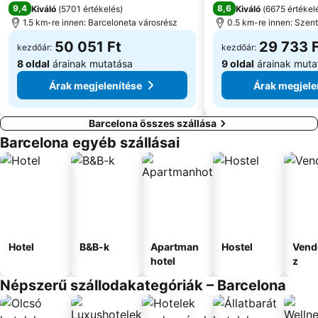
9,4
8,6
Kiváló
(
5701 értékelés
)
Kiváló
(
6675 értékel
Clot Metro Station
Monument a Rafael de Casanova
1.5 km-re innen: Barceloneta városrész
0.5 km-re innen: Szen
50 051 Ft
29 733 
kezdőár:
kezdőár:
8 oldal
árainak mutatása
9 oldal
árainak muta
Árak megjelenítése
Árak megjele
Barcelona összes szállása
Barcelona egyéb szállásai
Hotel
B&B-k
Apartman
Hostel
Vend
hotel
z
Népszerű szállodakategóriák – Barcelona