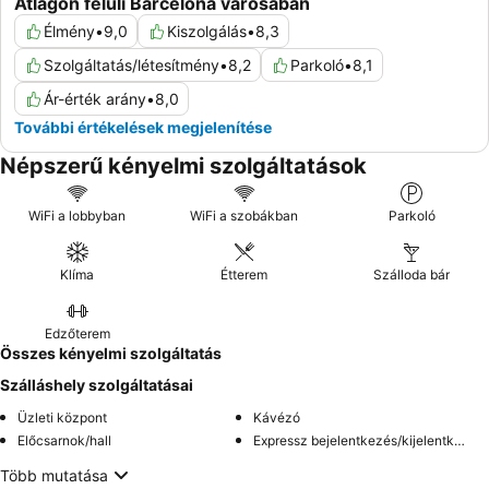
Átlagon felüli Barcelona városában
Élmény
•
9,0
Kiszolgálás
•
8,3
Szolgáltatás/létesítmény
•
8,2
Parkoló
•
8,1
Ár-érték arány
•
8,0
További értékelések megjelenítése
Népszerű kényelmi szolgáltatások
WiFi a lobbyban
WiFi a szobákban
Parkoló
Klíma
Étterem
Szálloda bár
Edzőterem
Összes kényelmi szolgáltatás
Szálláshely szolgáltatásai
Üzleti központ
Kávézó
Előcsarnok/hall
Expressz bejelentkezés/kijelentkezés
Több mutatása