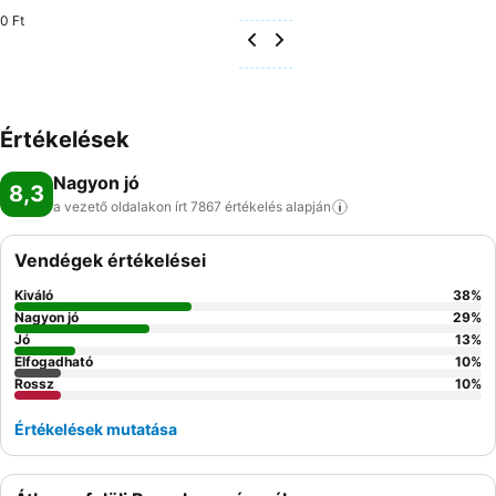
0 Ft
Értékelések
Nagyon jó
8,3
a vezető oldalakon írt 7867 értékelés
alapján
Vendégek értékelései
Kiváló
38
%
Nagyon jó
29
%
Jó
13
%
Elfogadható
10
%
Rossz
10
%
Értékelések mutatása