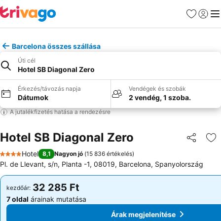
Kedvencek
Bejelen
Me
Barcelona összes szállása
Úti cél
Hotel SB Diagonal Zero
Érkezés/távozás napja
Vendégek és szobák
Dátumok
2 vendég, 1 szoba.
A jutalékfizetés hatása a rendezésre
Hotel SB Diagonal Zero
Megosztá
Ho
Hotel
8,1
Nagyon jó
(
15 836 értékelés
)
4 Kategória
Pl. de Llevant, s/n, Planta -1, 08019, Barcelona, Spanyolország
32 285 Ft
32 285 Ft
kezdőár:
kezdőár:
7 oldal
árainak mutatása
7 oldal
árainak mutatása
Árak megjelenítése
Árak megjelenítése