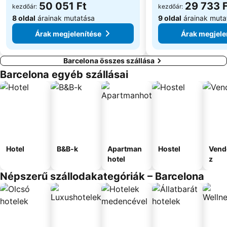
50 051 Ft
29 733 
kezdőár:
kezdőár:
8 oldal
árainak mutatása
9 oldal
árainak muta
Árak megjelenítése
Árak megjele
Barcelona összes szállása
Barcelona egyéb szállásai
Hotel
B&B-k
Apartman
Hostel
Vend
hotel
z
Népszerű szállodakategóriák – Barcelona