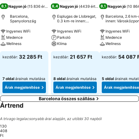
8,1
8,4
8,1
Nagyon jó
(
15 836 értékelés
)
Nagyon jó
(
4439 értékelés
)
Nagyon jó
(
10 864
Barcelona,
Esplugas de Llobregat,
Barcelona, 2.6 km-
Spanyolország
0.3 km-re innen:
innen: Városközpon
Városközpont
Ingyenes WiFi
Ingyenes WiFi
Ingyenes WiFi
Medence
Parkoló
Medence
Wellness
Klíma
Wellness
32 285 Ft
21 657 Ft
54 087 
kezdőár:
kezdőár:
kezdőár:
7 oldal
árainak mutatása
8 oldal
árainak mutatása
5 oldal
árainak muta
Árak megjelenítése
Árak megjelenítése
Árak megjelenítése
Barcelona összes szállása
Ártrend
A trivago legalacsonyabb árai alapján, az utóbbi 30 napból
130
408
Ft