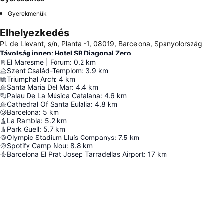
Gyerekmenük
Elhelyezkedés
Pl. de Llevant, s/n, Planta -1, 08019, Barcelona, Spanyolország
Távolság innen: Hotel SB Diagonal Zero
El Maresme | Fòrum
:
0.2
km
Szent Család-Templom
:
3.9
km
Triumphal Arch
:
4
km
Santa Maria Del Mar
:
4.4
km
Palau De La Música Catalana
:
4.6
km
Cathedral Of Santa Eulalia
:
4.8
km
Barcelona
:
5
km
La Rambla
:
5.2
km
Park Guell
:
5.7
km
Olympic Stadium Lluís Companys
:
7.5
km
Spotify Camp Nou
:
8.8
km
Barcelona El Prat Josep Tarradellas Airport
:
17
km