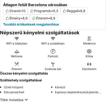
Átlagon felüli Barcelona városában
Strand
•
10
Programok
•
9,3
Reggeli
•
8,8
Élmény
•
8,6
Étterem
•
8,6
További értékelések megjelenítése
Népszerű kényelmi szolgáltatások
WiFi a lobbyban
WiFi a szobákban
Medence
Wellness
Parkoló
Klíma
Étterem
Szálloda bár
Edzőterem
Összes kényelmi szolgáltatás
Szálláshely szolgáltatásai
Üzleti központ
Kávézó
Előcsarnok/hall
Expressz bejelentkezés/kijelentkezés
Több mutatása