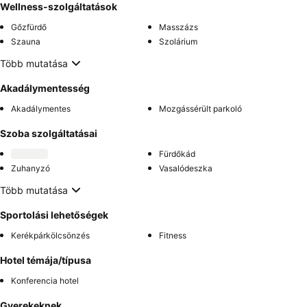
Wellness-szolgáltatások
Gőzfürdő
Masszázs
Szauna
Szolárium
Több mutatása
Akadálymentesség
Akadálymentes
Mozgássérült parkoló
Szoba szolgáltatásai
Fürdőkád
Zuhanyzó
Vasalódeszka
Több mutatása
Sportolási lehetőségek
Kerékpárkölcsönzés
Fitness
Hotel témája/típusa
Konferencia hotel
Gyerekeknek