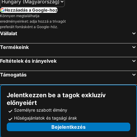
Hozzáadás a Google-hoz
Könnyen megtalálhatja
eredményeinket: adja hozzá a trivagót
preferált forrásként a Google-höz.
Vállalat
Termékeink
Feltételek és irányelvek
Támogatás
Jelentkezzen be a tagok exkluzív
előnyeiért
Személyre szabott élmény
Hűségajánlatok és tagsági árak
Bejelentkezés