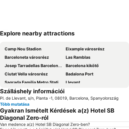
Explore nearby attractions
Nagy méretű térkép
Camp Nou Stadion
Eixample városrész
Barceloneta városrész
Las Ramblas
Josep Tarradellas Barcelona–El Prat Airport
Barcelona kikötő
Ciutat Vella városrész
Badalona Port
Sagrada Família Metro Station
Llevant
Szálláshely információi
El Poblenou
El Clot
Pl. de Llevant, s/n, Planta -1, 08019, Barcelona, Spanyolország
Szent Család temploma
La Dreta de l'Eixample
Több mutatása
Spanyol tér
Barcelona City Hall
Gyakran Ismételt Kérdések a(z) Hotel SB
Güell park
Montjuïc Olimpiai Stadion
Diagonal Zero-ról
Les Corts Metro Station
Plaza Catalunya
Van medence a(z) Hotel SB Diagonal Zero-ben?