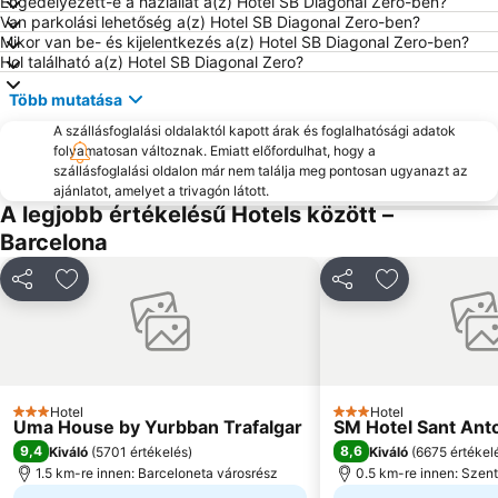
Engedélyezett-e a háziállat a(z) Hotel SB Diagonal Zero-ben?
Barcelona Sants Metro Station
Platja Gran
Van parkolási lehetőség a(z) Hotel SB Diagonal Zero-ben?
Mikor van be- és kijelentkezés a(z) Hotel SB Diagonal Zero-ben?
Barceloneta Metro Station
Barcelona Vásár
Hol található a(z) Hotel SB Diagonal Zero?
Sants vasútállomás
Északi pályaudvar
Több mutatása
Passeig de Gràcia
Poble Espanyol de Montjuïc
A szállásfoglalási oldalaktól kapott árak és foglalhatósági adatok
Primavera Sound
Badalona Pompeu Fabra Metro Station
folyamatosan változnak. Emiatt előfordulhat, hogy a
szállásfoglalási oldalon már nem találja meg pontosan ugyanazt az
Barcelona Katedrális
Gótikus városrész
ajánlatot, amelyet a trivagón látott.
Barcelona Akvárium
Katalónia tér
A legjobb értékelésű Hotels között –
Barcelona
Platja de Castelldefels
Balmins
Port Forum
Sant Martí
Megosztás
Hozzáadás a kedvencekhez
Megosztás
Hozzáadás a
Olimpia kiköto
Sant Pau - Dos de Maig Metro Station
Vell kiköto
Gràcia
Sants-Montjuïc
Sants városrész
Estació Rodalies de Santa Susanna
La Sagrera
Hotel
Hotel
3 Kategória
3 Kategória
Uma House by Yurbban Trafalgar
SM Hotel Sant Ant
Pl. Catalunya Metro Station
Montjuïc Erod
9,4
8,6
Kiváló
(
5701 értékelés
)
Kiváló
(
6675 értékel
Diagonal Mar
Clot Metro Station
1.5 km-re innen: Barceloneta városrész
0.5 km-re innen: Szen