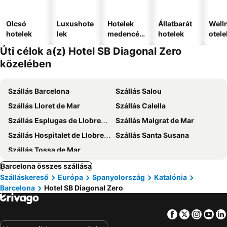
Olcsó
Luxushote
Hotelek
Állatbarát
Well
hotelek
lek
medencév
hotelek
otele
el
Úti célok a(z) Hotel SB Diagonal Zero
közelében
Szállás Barcelona
Szállás Salou
Szállás Lloret de Mar
Szállás Calella
Szállás Esplugas de Llobregat
Szállás Malgrat de Mar
Szállás Hospitalet de Llobregat
Szállás Santa Susana
Szállás Tossa de Mar
Barcelona összes szállása
Szálláskereső
Európa
Spanyolország
Katalónia
Barcelona
Hotel SB Diagonal Zero
Facebook
Twitter
Insta
Yo