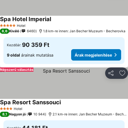
Spa Hotel Imperial
Hotel
5 Kategória
8,6
Kiváló
6460
1.8 km-re innen: Jan Becher Muzeum - Becherovka
90 359 Ft
Kezdőár:
9 oldal
árainak mutatása
Árak megjelenítése
Népszerű választás
Megosztá
Ho
Spa Resort Sanssouci
Hotel
4 Kategória
8,1
Nagyon jó
10 944
2.1 km-re innen: Jan Becher Muzeum - Becherovka