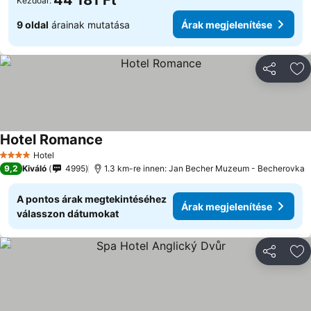
44 181 Ft
Kezdőár:
9 oldal
árainak mutatása
Árak megjelenítése
Megosztá
Ho
Hotel Romance
Hotel
4 Kategória
9,2
Kiváló
4995
1.3 km-re innen: Jan Becher Muzeum - Becherovka
A pontos árak megtekintéséhez
Árak megjelenítése
válasszon dátumokat
Megosztá
Ho