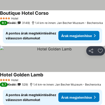
Boutique Hotel Corso
Hotel
4 Kategória
9,1
Kiváló
3149
1.4 km-re innen: Jan Becher Muzeum - Becherovka
A pontos árak megtekintéséhez
Árak megjelenítése
válasszon dátumokat
Megosztá
Ho
Hotel Golden Lamb
Hotel
4 Kategória
8,7
Kiváló
529
1.4 km-re innen: Jan Becher Muzeum - Becherovka
A pontos árak megtekintéséhez
Árak megjelenítése
válasszon dátumokat