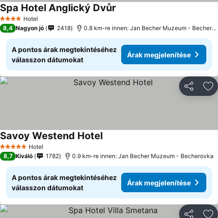
Spa Hotel Anglický Dvůr
Hotel
4 Kategória
8,4
Nagyon jó
2418
0.8 km-re innen: Jan Becher Muzeum - Becherovka
A pontos árak megtekintéséhez
Árak megjelenítése
válasszon dátumokat
Megosztá
Ho
Savoy Westend Hotel
Hotel
5 Kategória
8,7
Kiváló
1782
0.9 km-re innen: Jan Becher Muzeum - Becherovka
A pontos árak megtekintéséhez
Árak megjelenítése
válasszon dátumokat