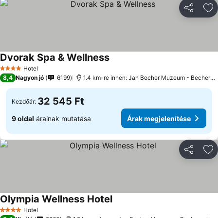
Megosztá
Ho
Dvorak Spa & Wellness
Hotel
4 Kategória
8,4
Nagyon jó
6199
1.4 km-re innen: Jan Becher Muzeum - Becherovka
32 545 Ft
Kezdőár:
9 oldal
árainak mutatása
Árak megjelenítése
Megosztá
Ho
Olympia Wellness Hotel
Hotel
4 Kategória