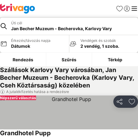
Kedvencek
Bejelen
Me
Úti cél
Jan Becher Muzeum - Becherovka, Karlovy Vary
Érkezés/távozás napja
Vendégek és szobák
Dátumok
2 vendég, 1 szoba.
Rendezés
Szűrés
Térkép
Szállások Karlovy Vary városában, Jan
Becher Muzeum - Becherovka (Karlovy Vary,
Cseh Köztársaság) közelében
A jutalékfizetés hatása a rendezésre
Népszerű választás
Megosztá
Ho
Grandhotel Pupp