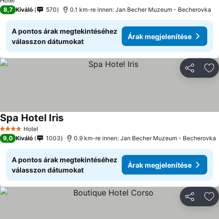
Hotel
8,7
Kiváló
570
0.1 km-re innen: Jan Becher Muzeum - Becherovka
A pontos árak megtekintéséhez
Árak megjelenítése
válasszon dátumokat
Megosztá
Ho
Spa Hotel Iris
Hotel
4 Kategória
9,0
Kiváló
1003
0.9 km-re innen: Jan Becher Muzeum - Becherovka
A pontos árak megtekintéséhez
Árak megjelenítése
válasszon dátumokat
Megosztá
Ho