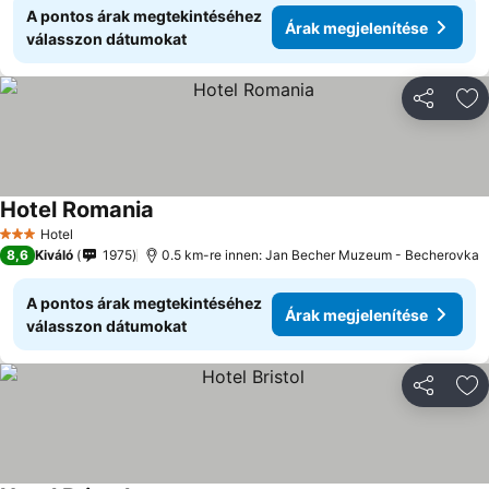
A pontos árak megtekintéséhez
Árak megjelenítése
válasszon dátumokat
Megosztá
Ho
Hotel Romania
Hotel
3 Kategória
8,6
Kiváló
1975
0.5 km-re innen: Jan Becher Muzeum - Becherovka
A pontos árak megtekintéséhez
Árak megjelenítése
válasszon dátumokat
Megosztá
Ho