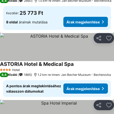
8,4
Kiváló
2660
1.5 km-re innen: Jan Becher Muzeum - Becherovka
25 773 Ft
Kezdőár:
8 oldal
árainak mutatása
Árak megjelenítése
Megosztá
Ho
ASTORIA Hotel & Medical Spa
Hotel
4 Kategória
8,6
Kiváló
1865
1.2 km-re innen: Jan Becher Muzeum - Becherovka
A pontos árak megtekintéséhez
Árak megjelenítése
válasszon dátumokat
Megosztá
Ho