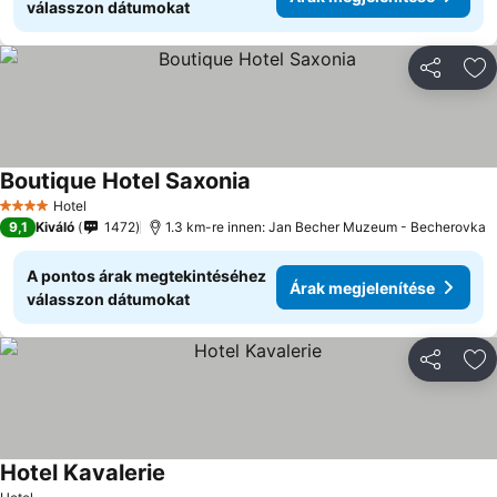
válasszon dátumokat
Megosztá
Ho
Boutique Hotel Saxonia
Hotel
4 Kategória
9,1
Kiváló
1472
1.3 km-re innen: Jan Becher Muzeum - Becherovka
A pontos árak megtekintéséhez
Árak megjelenítése
válasszon dátumokat
Megosztá
Ho
Hotel Kavalerie