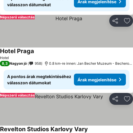
Árak megjelenítése
válasszon dátumokat
Népszerű választás
Megosztá
Ho
Hotel Praga
Hotel
8,3
Nagyon jó
958
0.8 km-re innen: Jan Becher Muzeum - Becherovka
A pontos árak megtekintéséhez
Árak megjelenítése
válasszon dátumokat
Népszerű választás
Megosztá
Ho
Revelton Studios Karlovy Vary