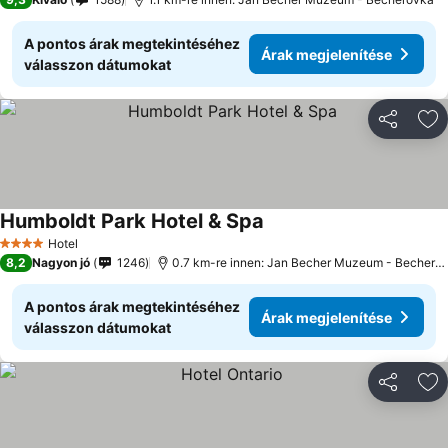
A pontos árak megtekintéséhez
Árak megjelenítése
válasszon dátumokat
Megosztá
Ho
Humboldt Park Hotel & Spa
Hotel
4 Kategória
8,2
Nagyon jó
1246
0.7 km-re innen: Jan Becher Muzeum - Becherovka
A pontos árak megtekintéséhez
Árak megjelenítése
válasszon dátumokat
Megosztá
Ho