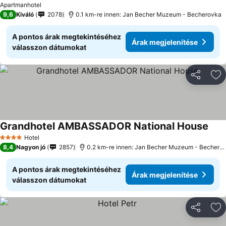
Apartmanhotel
9,6
Kiváló
2078
0.1 km-re innen: Jan Becher Muzeum - Becherovka
A pontos árak megtekintéséhez
Árak megjelenítése
válasszon dátumokat
Megosztá
Ho
Grandhotel AMBASSADOR National House
Hotel
4 Kategória
8,4
Nagyon jó
2857
0.2 km-re innen: Jan Becher Muzeum - Becherovka
A pontos árak megtekintéséhez
Árak megjelenítése
válasszon dátumokat
Megosztá
Ho