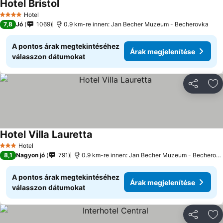
Hotel Bristol
Hotel
4 Kategória
7,8
Jó
1069
0.9 km-re innen: Jan Becher Muzeum - Becherovka
A pontos árak megtekintéséhez
Árak megjelenítése
válasszon dátumokat
Megosztá
Ho
Hotel Villa Lauretta
Hotel
3 Kategória
8,1
Nagyon jó
791
0.9 km-re innen: Jan Becher Muzeum - Becherovka
A pontos árak megtekintéséhez
Árak megjelenítése
válasszon dátumokat
Megosztá
Ho