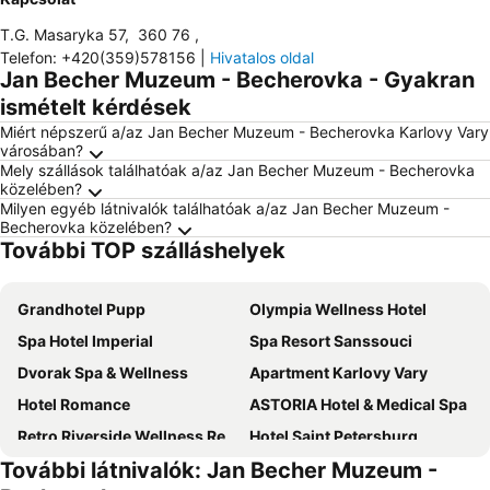
T.G. Masaryka 57
,
360 76
,
Telefon
:
+420(359)578156
|
Hivatalos oldal
Jan Becher Muzeum - Becherovka - Gyakran
ismételt kérdések
Miért népszerű a/az Jan Becher Muzeum - Becherovka Karlovy Vary
városában?
Mely szállások találhatóak a/az Jan Becher Muzeum - Becherovka
közelében?
Milyen egyéb látnivalók találhatóak a/az Jan Becher Muzeum -
Becherovka közelében?
További TOP szálláshelyek
Grandhotel Pupp
Olympia Wellness Hotel
Spa Hotel Imperial
Spa Resort Sanssouci
Dvorak Spa & Wellness
Apartment Karlovy Vary
Hotel Romance
ASTORIA Hotel & Medical Spa
Retro Riverside Wellness Resort
Hotel Saint Petersburg
További látnivalók: Jan Becher Muzeum -
Hotel Petr
Hotel Praga