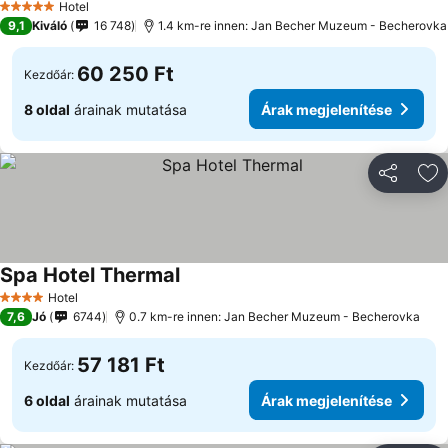
Hotel
5 Kategória
9,1
Kiváló
16 748
1.4 km-re innen: Jan Becher Muzeum - Becherovka
60 250 Ft
Kezdőár:
8 oldal
árainak mutatása
Árak megjelenítése
Megosztá
Ho
Spa Hotel Thermal
Hotel
4 Kategória
7,6
Jó
6744
0.7 km-re innen: Jan Becher Muzeum - Becherovka
57 181 Ft
Kezdőár:
6 oldal
árainak mutatása
Árak megjelenítése