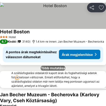
Megosztá
Ho
Hotel Boston
Hotel
3 Kategória
8,7
Kiváló
3140
1.4 km-re innen: Jan Becher Muzeum - Becherovka
A pontos árak megtekintéséhez
Árak megjelenítése
válasszon dátumokat
Több mutatása
A szállásfoglalási oldalaktól kapott árak és foglalhatósági adatok
folyamatosan változnak. Emiatt előfordulhat, hogy a
szállásfoglalási oldalon már nem találja meg pontosan ugyanazt az
ajánlatot, amelyet a trivagón látott.
Jan Becher Muzeum - Becherovka (Karlovy
Vary, Cseh Köztársaság)
Kapcsolat