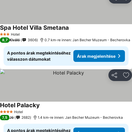
Megosztá
Ho
Spa Hotel Villa Smetana
Hotel
3 Kategória
8,7
Kiváló
3606
0.7 km-re innen: Jan Becher Muzeum - Becherovka
A pontos árak megtekintéséhez
Árak megjelenítése
válasszon dátumokat
Megosztá
Ho
Hotel Palacky
Hotel
4 Kategória
7,5
Jó
2682
1.4 km-re innen: Jan Becher Muzeum - Becherovka
A pontos árak megtekintéséhez