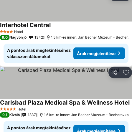
Interhotel Central
Hotel
4 Kategória
8,0
Nagyon jó
1342
1.5 km-re innen: Jan Becher Muzeum - Becherovka
A pontos árak megtekintéséhez
Árak megjelenítése
válasszon dátumokat
Megosztá
Ho
Carlsbad Plaza Medical Spa & Wellness Hotel
Hotel
5 Kategória
9,1
Kiváló
1837
1.6 km-re innen: Jan Becher Muzeum - Becherovka
A pontos árak megtekintéséhez
Árak megjelenítése