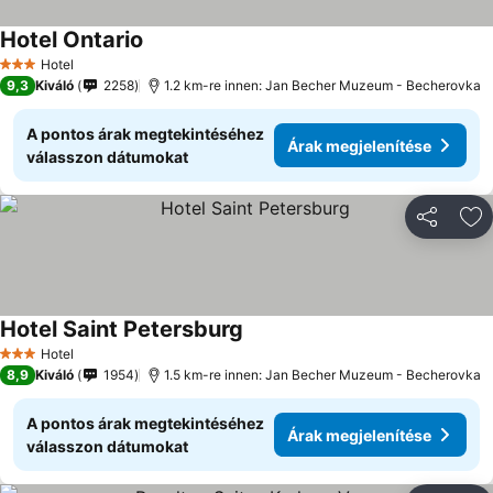
Hotel Ontario
Hotel
3 Kategória
9,3
Kiváló
2258
1.2 km-re innen: Jan Becher Muzeum - Becherovka
A pontos árak megtekintéséhez
Árak megjelenítése
válasszon dátumokat
Megosztá
Ho
Hotel Saint Petersburg
Hotel
3 Kategória
8,9
Kiváló
1954
1.5 km-re innen: Jan Becher Muzeum - Becherovka
A pontos árak megtekintéséhez
Árak megjelenítése
válasszon dátumokat