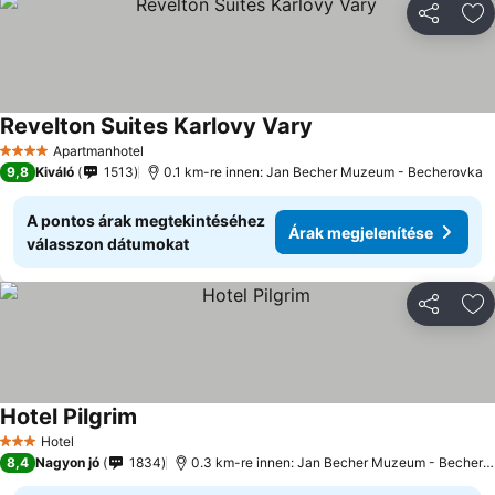
Megosztá
Ho
Revelton Suites Karlovy Vary
Apartmanhotel
4 Kategória
9,8
Kiváló
1513
0.1 km-re innen: Jan Becher Muzeum - Becherovka
A pontos árak megtekintéséhez
Árak megjelenítése
válasszon dátumokat
Megosztá
Ho
Hotel Pilgrim
Hotel
3 Kategória
8,4
Nagyon jó
1834
0.3 km-re innen: Jan Becher Muzeum - Becherovka