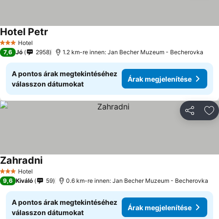
Hotel Petr
Hotel
3 Kategória
7,6
Jó
2958
1.2 km-re innen: Jan Becher Muzeum - Becherovka
A pontos árak megtekintéséhez
Árak megjelenítése
válasszon dátumokat
Megosztá
Ho
Zahradni
Hotel
3 Kategória
9,6
Kiváló
59
0.6 km-re innen: Jan Becher Muzeum - Becherovka
A pontos árak megtekintéséhez
Árak megjelenítése
válasszon dátumokat