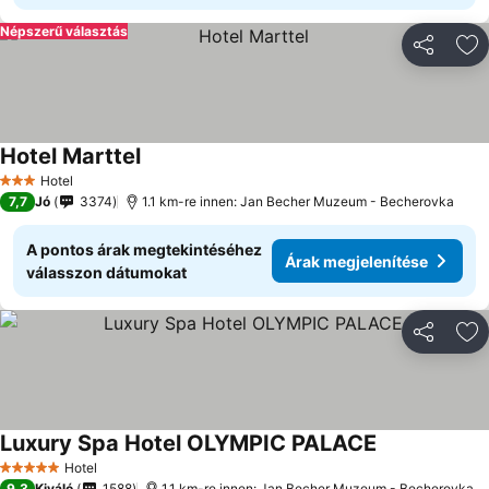
Népszerű választás
Megosztá
Ho
Hotel Marttel
Hotel
3 Kategória
7,7
Jó
3374
1.1 km-re innen: Jan Becher Muzeum - Becherovka
A pontos árak megtekintéséhez
Árak megjelenítése
válasszon dátumokat
Megosztá
Ho
Luxury Spa Hotel OLYMPIC PALACE
Hotel
5 Kategória
9,3
Kiváló
1588
1.1 km-re innen: Jan Becher Muzeum - Becherovka