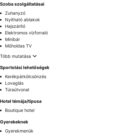
Szoba szolgáltatásai
Zuhanyzó
Nyitható ablakok
Hajszárító
Elektromos vízforraló
Minibár
Műholdas TV
Több mutatása
Sportolási lehetőségek
Kerékpárkölcsönzés
Lovaglás
Túraútvonal
Hotel témája/típusa
Boutique hotel
Gyerekeknek
Gyerekmenük