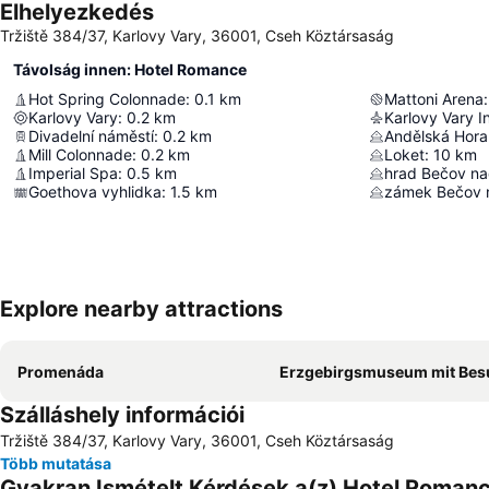
Elhelyezkedés
Tržiště 384/37, Karlovy Vary, 36001, Cseh Köztársaság
Távolság innen: Hotel Romance
Hot Spring Colonnade
:
0.1
km
Mattoni Arena
:
Karlovy Vary
:
0.2
km
Karlovy Vary In
Divadelní náměstí
:
0.2
km
Andělská Hora
Mill Colonnade
:
0.2
km
Loket
:
10
km
Imperial Spa
:
0.5
km
hrad Bečov na
Goethova vyhlidka
:
1.5
km
zámek Bečov 
Explore nearby attractions
Promenáda
Erzgebirgsmuseum mit Besucherbergwerk Im 
Szálláshely információi
Tržiště 384/37, Karlovy Vary, 36001, Cseh Köztársaság
Több mutatása
Gyakran Ismételt Kérdések a(z) Hotel Romanc