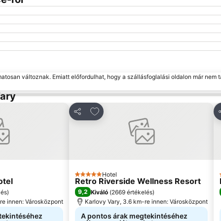
matosan változnak. Emiatt előfordulhat, hogy a szállásfoglalási oldalon már nem t
Vary
kedvencekhez
Hozzáadás a kedvencekhez
Megosztás
Hotel
5 Kategória
tel
Retro Riverside Wellness Resort
9,2
lés
)
Kiváló
(
2669 értékelés
)
-re innen: Városközpont
Karlovy Vary, 3.6 km-re innen: Városközpont
tekintéséhez
A pontos árak megtekintéséhez