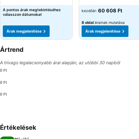
Árak megjelenítése
Árak megjelenítése
A pontos árak megtekintéséhez
60 608 Ft
kezdőár:
válasszon dátumokat
8 oldal
árainak mutatása
Árak megjelenítése
Árak megjelenítése
Ártrend
A trivago legalacsonyabb árai alapján, az utóbbi 30 napból
0 Ft
0 Ft
0 Ft
Értékelések