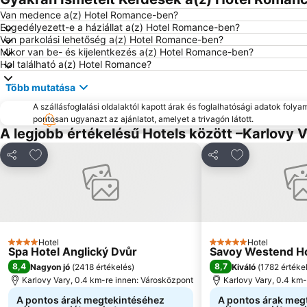
Van medence a(z) Hotel Romance-ben?
Engedélyezett-e a háziállat a(z) Hotel Romance-ben?
Van parkolási lehetőség a(z) Hotel Romance-ben?
Mikor van be- és kijelentkezés a(z) Hotel Romance-ben?
Hol található a(z) Hotel Romance?
Több mutatása
A szállásfoglalási oldalaktól kapott árak és foglalhatósági adatok folya
pontosan ugyanazt az ajánlatot, amelyet a trivagón látott.
A legjobb értékelésű Hotels között –Karlovy 
Hozzáadás a kedvencekhez
Hozzáadás a 
Megosztás
Megosztás
Hotel
Hotel
4 Kategória
5 Kategória
Spa Hotel Anglický Dvůr
Savoy Westend Ho
8,4
8,7
Nagyon jó
(
2418 értékelés
)
Kiváló
(
1782 értéke
Karlovy Vary, 0.4 km-re innen: Városközpont
Karlovy Vary, 0.4 km
A pontos árak megtekintéséhez
A pontos árak meg