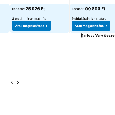
Árak megjelenítése
Árak megjelenítése
25 926 Ft
90 896 Ft
kezdőár:
kezdőár:
8 oldal
árainak mutatása
9 oldal
árainak mutatása
Árak megjelenítése
Árak megjelenítése
Karlovy Vary össze