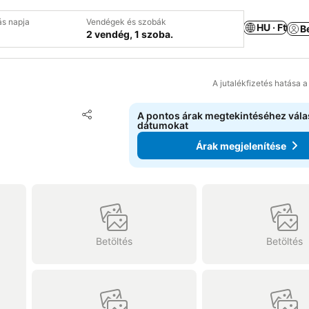
ás napja
Vendégek és szobák
HU · Ft
B
2 vendég, 1 szoba.
A jutalékfizetés hatása 
Hozzáadás a kedvencekhez
A pontos árak megtekintéséhez vál
Megosztás
dátumokat
Árak megjelenítése
Betöltés
Betöltés