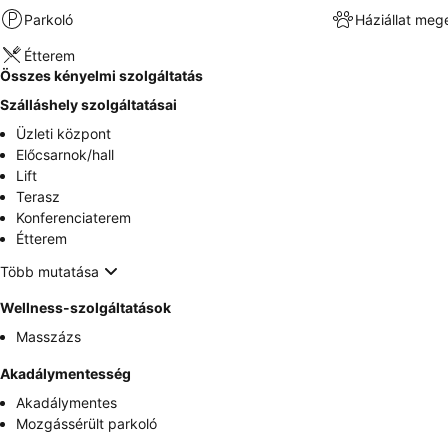
Parkoló
Háziállat meg
Étterem
Összes kényelmi szolgáltatás
Szálláshely szolgáltatásai
Üzleti központ
Előcsarnok/hall
Lift
Terasz
Konferenciaterem
Étterem
Több mutatása
Wellness-szolgáltatások
Masszázs
Akadálymentesség
Akadálymentes
Mozgássérült parkoló