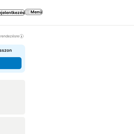
Menü
ejelentkezés
a rendezésre
asszon