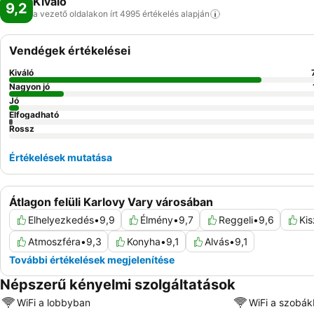
Kiváló
9,2
a vezető oldalakon írt 4995 értékelés
alapján
Vendégek értékelései
Kiváló
Nagyon jó
Jó
Elfogadható
Rossz
Értékelések mutatása
Átlagon felüli Karlovy Vary városában
Elhelyezkedés
•
9,9
Élmény
•
9,7
Reggeli
•
9,6
Kis
Atmoszféra
•
9,3
Konyha
•
9,1
Alvás
•
9,1
További értékelések megjelenítése
Népszerű kényelmi szolgáltatások
WiFi a lobbyban
WiFi a szobá