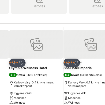
Betöltés
Betöltés
ncekhez
Hozzáadás a kedvencekhez
Hozzáadás a ked
Hotel
Hotel
4 Kategória
5 Kategória
Megosztás
Megosztás
Olympia Wellness Hotel
Spa Hotel Imperial
8,4
8,6
Kiváló
(
2660 értékelés
)
Kiváló
(
6460 értékelés
)
Karlovy Vary, 0.4 km-re innen:
Karlovy Vary, 0.7 km-re inn
Városközpont
Városközpont
Ingyenes WiFi
Ingyenes WiFi
Medence
Medence
Wellness
Wellness