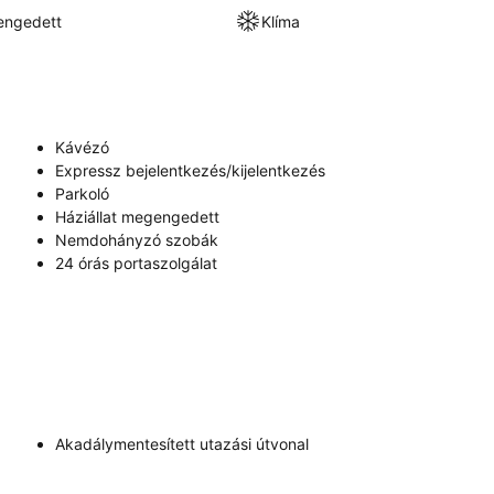
engedett
Klíma
Kávézó
Expressz bejelentkezés/kijelentkezés
Parkoló
Háziállat megengedett
Nemdohányzó szobák
24 órás portaszolgálat
Akadálymentesített utazási útvonal