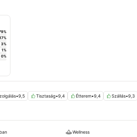
79
%
17
%
3
%
1
%
0
%
zolgálás
•
9,5
Tisztaság
•
9,4
Étterem
•
9,4
Szállás
•
9,3
kban
Wellness