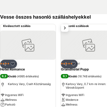
Vesse összes hasonló szálláshelyekkel
Kiválasztott szállás
Hasonló szállások
következő
Hozzáadás a kedvencekhez
Hozzáadás a kedve
Hotel
Hotel
4 Kategória
5 Kategória
Megosztás
Megosztás
Hotel Romance
Grandhotel Pupp
9,2
9,1
Kiváló
(
4995 értékelés
)
Kiváló
(
16 748 értékelés
)
Karlovy Vary, Cseh Köztársaság
Karlovy Vary, 0.7 km-re innen:
Városközpont
Ingyenes WiFi
Ingyenes WiFi
Wellness
Medence
Parkoló
Wellness