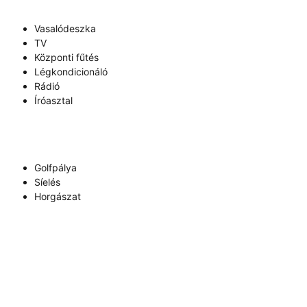
Vasalódeszka
TV
Központi fűtés
Légkondicionáló
Rádió
Íróasztal
Golfpálya
Síelés
Horgászat