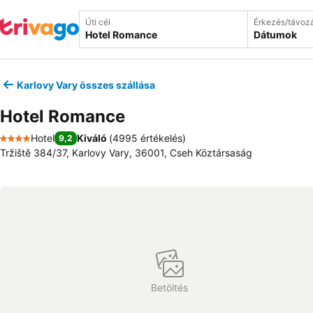
Úti cél
Érkezés/távoz
Dátumok
Karlovy Vary összes szállása
Hotel Romance
Hotel
Kiváló
(
4995 értékelés
)
9,2
4 Kategória
Tržiště 384/37, Karlovy Vary, 36001, Cseh Köztársaság
Betöltés