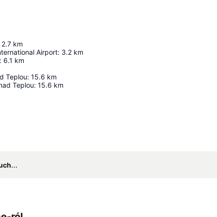
2.7
km
ternational Airport
:
3.2
km
:
6.1
km
d Teplou
:
15.6
km
nad Teplou
:
15.6
km
Nagy méretű térkép
Gößner
e-ról