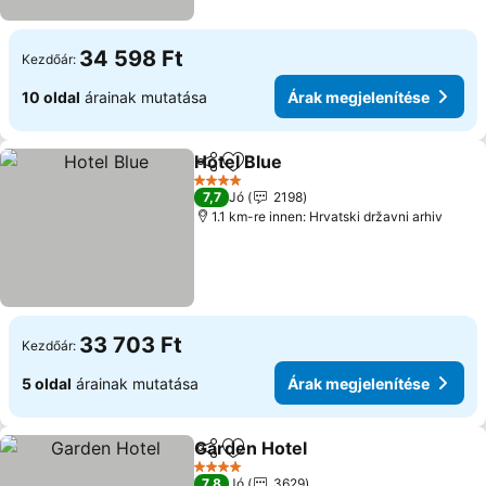
34 598 Ft
Kezdőár:
10 oldal
árainak mutatása
Árak megjelenítése
Hotel Blue
Megosztás
Hozzáadás a kedvencekhez
4 Kategória
7,7
Jó
2198
1.1 km-re innen: Hrvatski državni arhiv
33 703 Ft
Kezdőár:
5 oldal
árainak mutatása
Árak megjelenítése
Garden Hotel
Megosztás
Hozzáadás a kedvencekhez
4 Kategória
7,8
Jó
3629