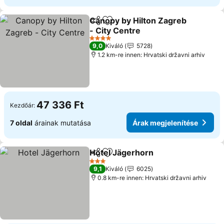
Canopy by Hilton Zagreb
Megosztás
Hozzáadás a kedvencekhez
- City Centre
4 Kategória
9,0
Kiváló
5728
1.2 km-re innen: Hrvatski državni arhiv
47 336 Ft
Kezdőár:
7 oldal
árainak mutatása
Árak megjelenítése
Hotel Jägerhorn
Megosztás
Hozzáadás a kedvencekhez
3 Kategória
9,1
Kiváló
6025
0.8 km-re innen: Hrvatski državni arhiv