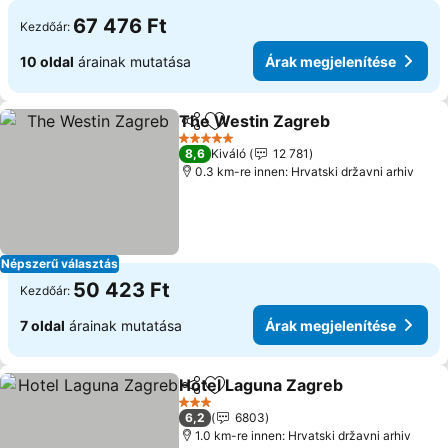
67 476 Ft
Kezdőár:
10 oldal
árainak mutatása
Árak megjelenítése
The Westin Zagreb
Megosztás
Hozzáadás a kedvencekhez
5 Kategória
8,6
Kiváló
12 781
0.3 km-re innen: Hrvatski državni arhiv
Népszerű választás
50 423 Ft
Kezdőár:
7 oldal
árainak mutatása
Árak megjelenítése
Hotel Laguna Zagreb
Megosztás
Hozzáadás a kedvencekhez
3 Kategória
6,2
6803
1.0 km-re innen: Hrvatski državni arhiv