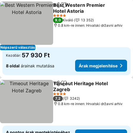
Best Western Premier
Megosztás
Hozzáadás a kedvencekhez
Hotel Astoria
4 Kategória
9,0
Kiváló
13 352
0.8 km-re innen: Hrvatski državni arhiv
Népszerű választás
57 930 Ft
Kezdőár:
8 oldal
árainak mutatása
Árak megjelenítése
Timeout Heritage Hotel
Megosztás
Hozzáadás a kedvencekhez
Zagreb
4 Kategória
7,2
3242
0.8 km-re innen: Hrvatski državni arhiv
A pontos árak megtekintéséhez