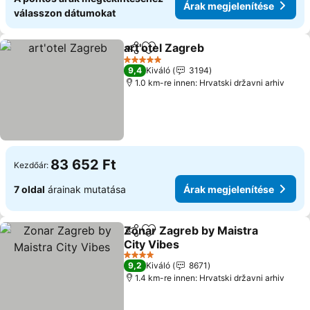
Árak megjelenítése
válasszon dátumokat
art'otel Zagreb
Megosztás
Hozzáadás a kedvencekhez
5 Kategória
9,4
Kiváló
3194
1.0 km-re innen: Hrvatski državni arhiv
83 652 Ft
Kezdőár:
7 oldal
árainak mutatása
Árak megjelenítése
Zonar Zagreb by Maistra
Megosztás
Hozzáadás a kedvencekhez
City Vibes
4 Kategória
9,2
Kiváló
8671
1.4 km-re innen: Hrvatski državni arhiv