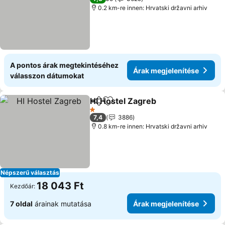
0.2 km-re innen: Hrvatski državni arhiv
A pontos árak megtekintéséhez
Árak megjelenítése
válasszon dátumokat
HI Hostel Zagreb
Megosztás
Hozzáadás a kedvencekhez
1 Kategória
7,4
3886
0.8 km-re innen: Hrvatski državni arhiv
Népszerű választás
18 043 Ft
Kezdőár:
7 oldal
árainak mutatása
Árak megjelenítése