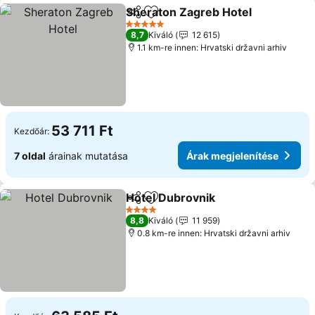
Sheraton Zagreb Hotel
Megosztás
Hozzáadás a kedvencekhez
5 Kategória
8,7
Kiváló
12 615
1.1 km-re innen: Hrvatski državni arhiv
53 711 Ft
Kezdőár:
7 oldal
árainak mutatása
Árak megjelenítése
Hotel Dubrovnik
Megosztás
Hozzáadás a kedvencekhez
4 Kategória
8,8
Kiváló
11 959
0.8 km-re innen: Hrvatski državni arhiv