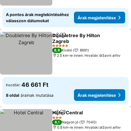
A pontos árak megtekintéséhez
Árak megjelenítése
válasszon dátumokat
Doubletree By Hilton
Megosztás
Hozzáadás a kedvencekhez
Zagreb
5 Kategória
8,9
Kiváló
8691
2.5 km-re innen: Hrvatski državni arhiv
46 661 Ft
Kezdőár:
8 oldal
árainak mutatása
Árak megjelenítése
Hotel Central
Megosztás
Hozzáadás a kedvencekhez
3 Kategória
8,1
Nagyon jó
7040
0.8 km-re innen: Hrvatski državni arhiv