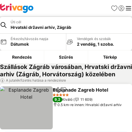
Kedvencek
Bejelen
Me
Úti cél
Hrvatski državni arhiv, Zágráb
Érkezés/távozás napja
Vendégek és szobák
Dátumok
2 vendég, 1 szoba.
Rendezés
Szűrés
Térkép
Szállások Zágráb városában, Hrvatski državni
arhiv (Zágráb, Horvátország) közelében
A jutalékfizetés hatása a rendezésre
Esplanade Zagreb Hotel
Megosztás
Hozzáadás a kedvencekhez
5 Kategória
9,2
Kiváló
11 609
0.5 km-re innen: Hrvatski državni arhiv