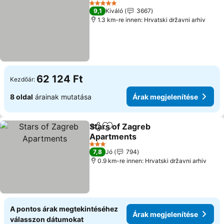
5 Kategória
9,1
Kiváló
3667
1.3 km-re innen: Hrvatski državni arhiv
62 124 Ft
Kezdőár:
8 oldal
árainak mutatása
Árak megjelenítése
Stars of Zagreb
Megosztás
Hozzáadás a kedvencekhez
Apartments
3 Kategória
7,8
Jó
794
0.9 km-re innen: Hrvatski državni arhiv
A pontos árak megtekintéséhez
Árak megjelenítése
válasszon dátumokat