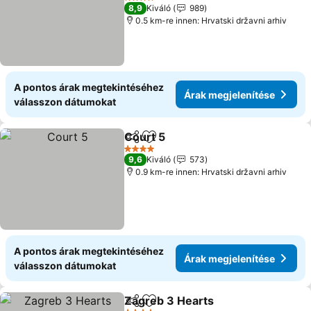
4 Kategória
8,9
Kiváló
989
0.5 km-re innen: Hrvatski državni arhiv
A pontos árak megtekintéséhez
Árak megjelenítése
válasszon dátumokat
Court 5
Megosztás
Hozzáadás a kedvencekhez
4 Kategória
9,6
Kiváló
573
0.9 km-re innen: Hrvatski državni arhiv
A pontos árak megtekintéséhez
Árak megjelenítése
válasszon dátumokat
Zagreb 3 Hearts
Megosztás
Hozzáadás a kedvencekhez