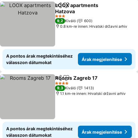
LOOX apartments
Megosztás
Hozzáadás a kedvencekhez
Hatzova
3 Kategória
9,2
Kiváló
600
0.8 km-re innen: Hrvatski državni arhiv
A pontos árak megtekintéséhez
Árak megjelenítése
válasszon dátumokat
Rooms Zagreb 17
Megosztás
Hozzáadás a kedvencekhez
4 Kategória
9,3
Kiváló
1413
1.1 km-re innen: Hrvatski državni arhiv
A pontos árak megtekintéséhez
Árak megjelenítése
válasszon dátumokat