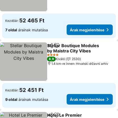
52 465 Ft
Kezdőár:
7 oldal
árainak mutatása
Árak megjelenítése
Stellar Boutique Modules
Megosztás
Hozzáadás a kedvencekhez
by Maistra City Vibes
4 Kategória
8,9
Kiváló
2530
1.4 km-re innen: Hrvatski državni arhiv
52 451 Ft
Kezdőár:
9 oldal
árainak mutatása
Árak megjelenítése
Hotel Le Premier
Megosztás
Hozzáadás a kedvencekhez