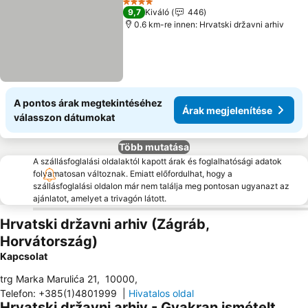
4 Kategória
9,7
Kiváló
446
0.6 km-re innen: Hrvatski državni arhiv
A pontos árak megtekintéséhez
Árak megjelenítése
válasszon dátumokat
Több mutatása
A szállásfoglalási oldalaktól kapott árak és foglalhatósági adatok
folyamatosan változnak. Emiatt előfordulhat, hogy a
szállásfoglalási oldalon már nem találja meg pontosan ugyanazt az
ajánlatot, amelyet a trivagón látott.
Hrvatski državni arhiv (Zágráb,
Horvátország)
Kapcsolat
trg Marka Marulića 21
,
10000
,
Telefon
:
+385(1)4801999
|
Hivatalos oldal
Hrvatski državni arhiv - Gyakran ismételt