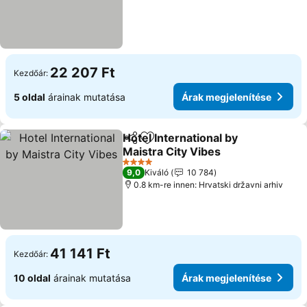
22 207 Ft
Kezdőár:
5 oldal
árainak mutatása
Árak megjelenítése
Hotel International by
Megosztás
Hozzáadás a kedvencekhez
Maistra City Vibes
4 Kategória
9,0
Kiváló
10 784
0.8 km-re innen: Hrvatski državni arhiv
41 141 Ft
Kezdőár:
10 oldal
árainak mutatása
Árak megjelenítése