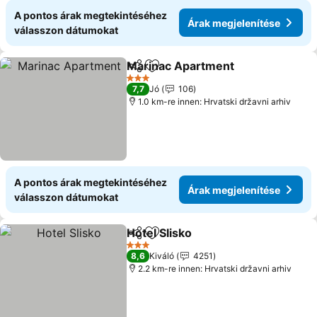
A pontos árak megtekintéséhez
Árak megjelenítése
válasszon dátumokat
Marinac Apartment
Megosztás
Hozzáadás a kedvencekhez
3 Kategória
7,7
Jó
106
1.0 km-re innen: Hrvatski državni arhiv
A pontos árak megtekintéséhez
Árak megjelenítése
válasszon dátumokat
Hotel Slisko
Megosztás
Hozzáadás a kedvencekhez
3 Kategória
8,6
Kiváló
4251
2.2 km-re innen: Hrvatski državni arhiv