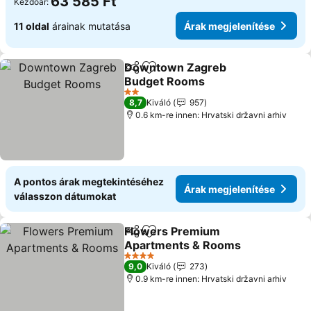
63 585 Ft
Kezdőár:
11 oldal
árainak mutatása
Árak megjelenítése
Downtown Zagreb
Megosztás
Hozzáadás a kedvencekhez
Budget Rooms
2 Kategória
8,7
Kiváló
957
0.6 km-re innen: Hrvatski državni arhiv
A pontos árak megtekintéséhez
Árak megjelenítése
válasszon dátumokat
Flowers Premium
Megosztás
Hozzáadás a kedvencekhez
Apartments & Rooms
4 Kategória
9,0
Kiváló
273
0.9 km-re innen: Hrvatski državni arhiv