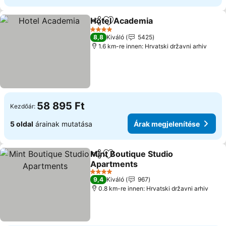
Hotel Academia
Megosztás
Hozzáadás a kedvencekhez
4 Kategória
8,8
Kiváló
5425
1.6 km-re innen: Hrvatski državni arhiv
58 895 Ft
Kezdőár:
5 oldal
árainak mutatása
Árak megjelenítése
Mint Boutique Studio
Megosztás
Hozzáadás a kedvencekhez
Apartments
4 Kategória
9,4
Kiváló
967
0.8 km-re innen: Hrvatski državni arhiv