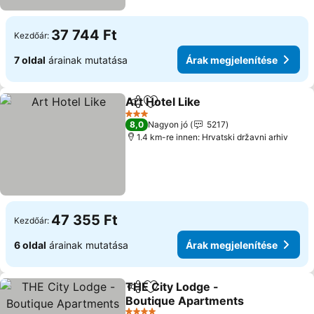
37 744 Ft
Kezdőár:
7 oldal
árainak mutatása
Árak megjelenítése
Art Hotel Like
Megosztás
Hozzáadás a kedvencekhez
3 Kategória
8,0
Nagyon jó
5217
1.4 km-re innen: Hrvatski državni arhiv
47 355 Ft
Kezdőár:
6 oldal
árainak mutatása
Árak megjelenítése
THE City Lodge -
Megosztás
Hozzáadás a kedvencekhez
Boutique Apartments