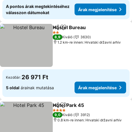
A pontos árak megtekintéséhez
Árak megjelenítése
válasszon dátumokat
Hostel Bureau
Megosztás
Hozzáadás a kedvencekhez
2 Kategória
8,9
Kiváló
3630
1.2 km-re innen: Hrvatski državni arhiv
26 971 Ft
Kezdőár:
5 oldal
árainak mutatása
Árak megjelenítése
Hotel Park 45
Megosztás
Hozzáadás a kedvencekhez
4 Kategória
9,0
Kiváló
3912
0.8 km-re innen: Hrvatski državni arhiv