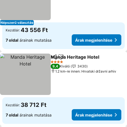
Népszerű választás
43 556 Ft
Kezdőár:
7 oldal
árainak mutatása
Árak megjelenítése
Manda Heritage Hotel
Megosztás
Hozzáadás a kedvencekhez
4 Kategória
9,4
Kiváló
3430
1.2 km-re innen: Hrvatski državni arhiv
38 712 Ft
Kezdőár:
7 oldal
árainak mutatása
Árak megjelenítése