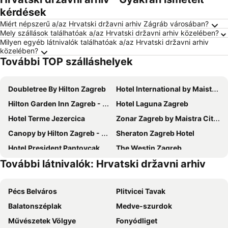
kérdések
Miért népszerű a/az Hrvatski državni arhiv Zágráb városában?
Mely szállások találhatóak a/az Hrvatski državni arhiv közelében?
Milyen egyéb látnivalók találhatóak a/az Hrvatski državni arhiv
közelében?
További TOP szálláshelyek
Doubletree By Hilton Zagreb
Hotel International by Maistra City Vibes
Hilton Garden Inn Zagreb - Radnicka
Hotel Laguna Zagreb
Hotel Terme Jezercica
Zonar Zagreb by Maistra City Vibes
Canopy by Hilton Zagreb - City Centre
Sheraton Zagreb Hotel
Hotel President Pantovcak
The Westin Zagreb
További látnivalók: Hrvatski državni arhiv
Hotel Tomislavov Dom
Hotel Puntijar
Hotel Central
Stellar Boutique Modules by Maistra City Vibes
Pécs Belváros
Plitvicei Tavak
Mövenpick Zagreb
Hotel Meridijan16
Balatonszéplak
Medve-szurdok
Best Western Premier Hotel Astoria
Tara Garden
Művészetek Völgye
Fonyódliget
Admiral Hotel
Hotel Matija Gubec