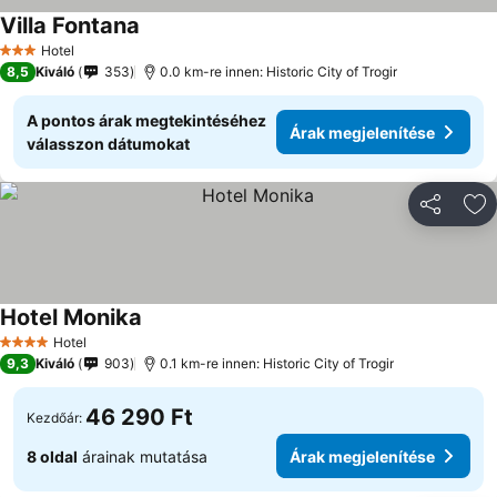
Villa Fontana
Hotel
3 Kategória
8,5
Kiváló
353
0.0 km-re innen: Historic City of Trogir
A pontos árak megtekintéséhez
Árak megjelenítése
válasszon dátumokat
Megosztá
Ho
Hotel Monika
Hotel
4 Kategória
9,3
Kiváló
903
0.1 km-re innen: Historic City of Trogir
46 290 Ft
Kezdőár:
8 oldal
árainak mutatása
Árak megjelenítése