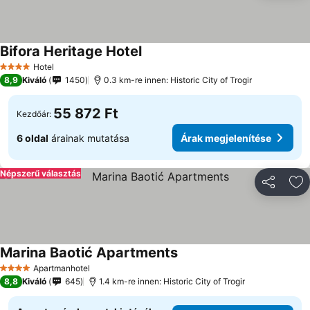
Bifora Heritage Hotel
Hotel
4 Kategória
8,9
Kiváló
1450
0.3 km-re innen: Historic City of Trogir
55 872 Ft
Kezdőár:
6 oldal
árainak mutatása
Árak megjelenítése
Népszerű választás
Megosztá
Ho
Marina Baotić Apartments
Apartmanhotel
4 Kategória
8,8
Kiváló
645
1.4 km-re innen: Historic City of Trogir