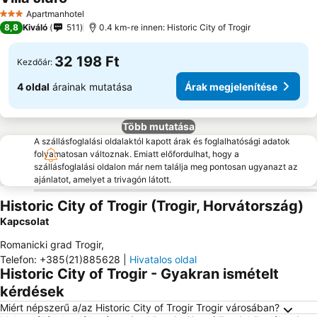
Apartmanhotel
3 Kategória
8,8
Kiváló
511
0.4 km-re innen: Historic City of Trogir
32 198 Ft
Kezdőár:
4 oldal
árainak mutatása
Árak megjelenítése
Több mutatása
A szállásfoglalási oldalaktól kapott árak és foglalhatósági adatok
folyamatosan változnak. Emiatt előfordulhat, hogy a
szállásfoglalási oldalon már nem találja meg pontosan ugyanazt az
ajánlatot, amelyet a trivagón látott.
Historic City of Trogir (Trogir, Horvátország)
Kapcsolat
Romanicki grad Trogir
,
Telefon
:
+385(21)885628
|
Hivatalos oldal
Historic City of Trogir - Gyakran ismételt
kérdések
Miért népszerű a/az Historic City of Trogir Trogir városában?