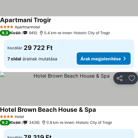
Apartmani Trogir
Apartmanhotel
4 Kategória
9,3
Kiváló
945
0.4 km-re innen: Historic City of Trogir
29 722 Ft
Kezdőár:
7 oldal
árainak mutatása
Árak megjelenítése
Megosztá
Ho
Hotel Brown Beach House & Spa
Hotel
4 Kategória
9,2
Kiváló
3426
0.8 km-re innen: Historic City of Trogir
78 319 Ft
Kezdőár: