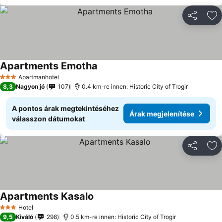
Megosztá
Ho
Apartments Emotha
Apartmanhotel
3 Kategória
8,3
Nagyon jó
107
0.4 km-re innen: Historic City of Trogir
A pontos árak megtekintéséhez
Árak megjelenítése
válasszon dátumokat
Megosztá
Ho
Apartments Kasalo
Hotel
3 Kategória
9,5
Kiváló
298
0.5 km-re innen: Historic City of Trogir