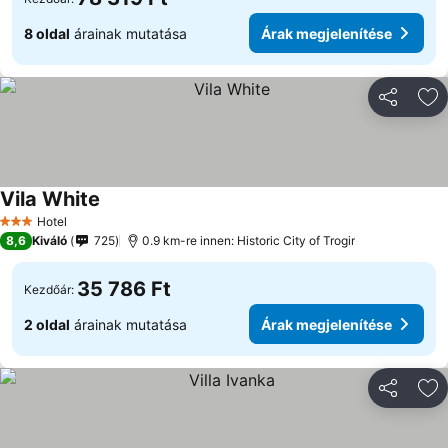
8 oldal
árainak mutatása
Árak megjelenítése
Megosztá
Ho
Vila White
Hotel
3 Kategória
8,6
Kiváló
725
0.9 km-re innen: Historic City of Trogir
35 786 Ft
Kezdőár:
2 oldal
árainak mutatása
Árak megjelenítése
Megosztá
Ho