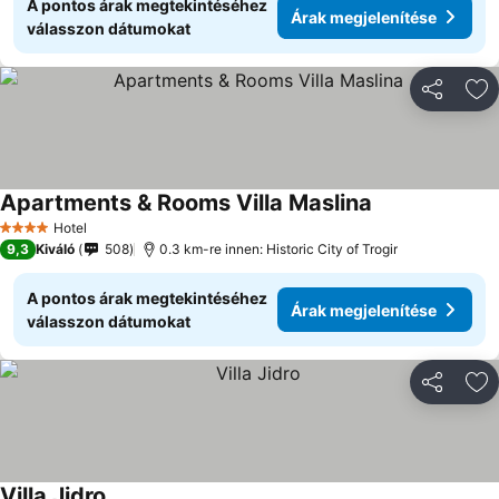
A pontos árak megtekintéséhez
Árak megjelenítése
válasszon dátumokat
Megosztá
Ho
Apartments & Rooms Villa Maslina
Hotel
4 Kategória
9,3
Kiváló
508
0.3 km-re innen: Historic City of Trogir
A pontos árak megtekintéséhez
Árak megjelenítése
válasszon dátumokat
Megosztá
Ho
Villa Jidro