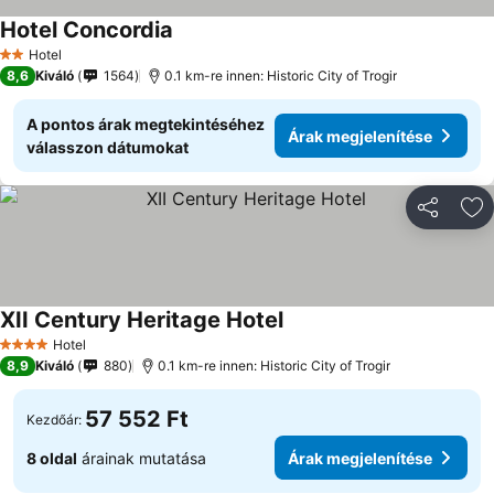
Hotel Concordia
Hotel
2 Kategória
8,6
Kiváló
1564
0.1 km-re innen: Historic City of Trogir
A pontos árak megtekintéséhez
Árak megjelenítése
válasszon dátumokat
Megosztá
Ho
XII Century Heritage Hotel
Hotel
4 Kategória
8,9
Kiváló
880
0.1 km-re innen: Historic City of Trogir
57 552 Ft
Kezdőár:
8 oldal
árainak mutatása
Árak megjelenítése