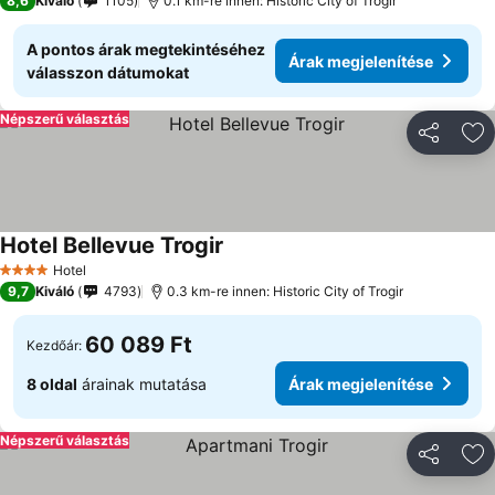
8,6
Kiváló
1105
0.1 km-re innen: Historic City of Trogir
A pontos árak megtekintéséhez
Árak megjelenítése
válasszon dátumokat
Népszerű választás
Megosztá
Ho
Hotel Bellevue Trogir
Hotel
4 Kategória
9,7
Kiváló
4793
0.3 km-re innen: Historic City of Trogir
60 089 Ft
Kezdőár:
8 oldal
árainak mutatása
Árak megjelenítése
Népszerű választás
Megosztá
Ho