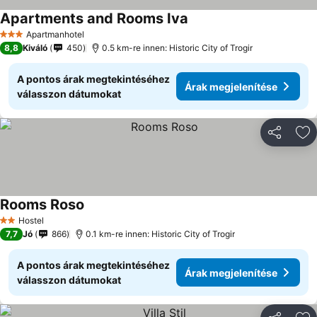
Apartments and Rooms Iva
Apartmanhotel
3 Kategória
8,8
Kiváló
450
0.5 km-re innen: Historic City of Trogir
A pontos árak megtekintéséhez
Árak megjelenítése
válasszon dátumokat
Megosztá
Ho
Rooms Roso
Hostel
2 Kategória
7,7
Jó
866
0.1 km-re innen: Historic City of Trogir
A pontos árak megtekintéséhez
Árak megjelenítése
válasszon dátumokat