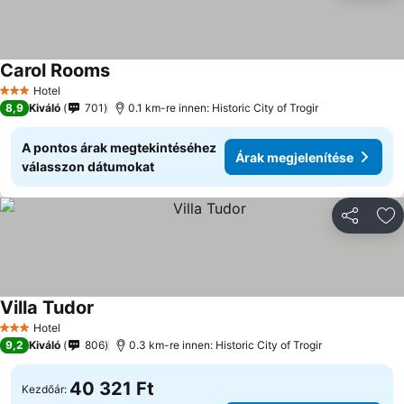
Carol Rooms
Hotel
3 Kategória
8,9
Kiváló
701
0.1 km-re innen: Historic City of Trogir
A pontos árak megtekintéséhez
Árak megjelenítése
válasszon dátumokat
Megosztá
Ho
Villa Tudor
Hotel
3 Kategória
9,2
Kiváló
806
0.3 km-re innen: Historic City of Trogir
40 321 Ft
Kezdőár: