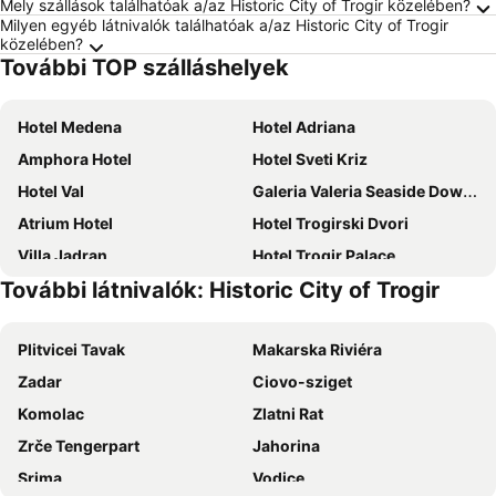
Mely szállások találhatóak a/az Historic City of Trogir közelében?
Milyen egyéb látnivalók találhatóak a/az Historic City of Trogir
közelében?
További TOP szálláshelyek
Hotel Medena
Hotel Adriana
Amphora Hotel
Hotel Sveti Kriz
Hotel Val
Galeria Valeria Seaside Downtown - MAG Quaint & Elegant Boutique Hotels
Atrium Hotel
Hotel Trogirski Dvori
Villa Jadran
Hotel Trogir Palace
További látnivalók: Historic City of Trogir
Boutique Hotel Venturo, a Member of Design Hotels™
Hotel Elu Iris
Radisson Blu Resort & Spa, Split
Palace Derossi
Plitvicei Tavak
Makarska Riviéra
Hotel Salona Palace
Hotel Mondo
Zadar
Ciovo-sziget
Hotel Trogir
Apartments Balote
Komolac
Zlatni Rat
Hotel Bellevue Trogir
Benjamin Hotel
Zrče Tengerpart
Jahorina
Aparthotel Astoria
Rooms Bartul Trogir
Srima
Vodice
Heritage Palace Varos
Divota Apartment Hotel