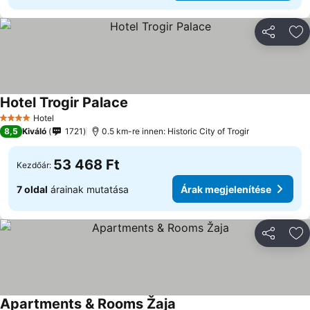
Megosztá
Ho
Hotel Trogir Palace
Hotel
4 Kategória
8,5
Kiváló
1721
0.5 km-re innen: Historic City of Trogir
53 468 Ft
Kezdőár:
7 oldal
árainak mutatása
Árak megjelenítése
Megosztá
Ho
Apartments & Rooms Žaja