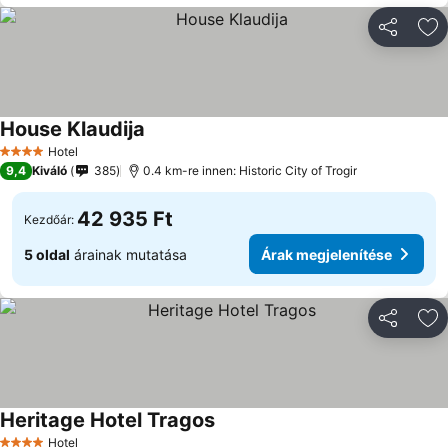
Megosztá
Ho
House Klaudija
Hotel
4 Kategória
9,4
Kiváló
385
0.4 km-re innen: Historic City of Trogir
42 935 Ft
Kezdőár:
5 oldal
árainak mutatása
Árak megjelenítése
Megosztá
Ho
Heritage Hotel Tragos
Hotel