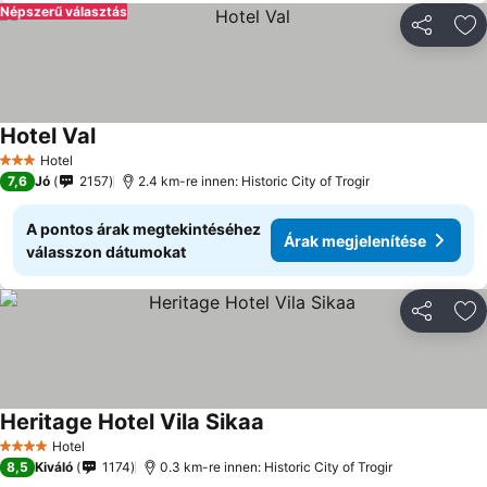
Népszerű választás
Megosztá
Ho
Hotel Val
Hotel
3 Kategória
7,6
Jó
2157
2.4 km-re innen: Historic City of Trogir
A pontos árak megtekintéséhez
Árak megjelenítése
válasszon dátumokat
Megosztá
Ho
Heritage Hotel Vila Sikaa
Hotel
4 Kategória
8,5
Kiváló
1174
0.3 km-re innen: Historic City of Trogir