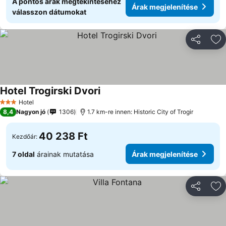
A pontos árak megtekintéséhez
Árak megjelenítése
válasszon dátumokat
Megosztá
Ho
Hotel Trogirski Dvori
Hotel
3 Kategória
8,4
Nagyon jó
1306
1.7 km-re innen: Historic City of Trogir
40 238 Ft
Kezdőár:
7 oldal
árainak mutatása
Árak megjelenítése
Megosztá
Ho