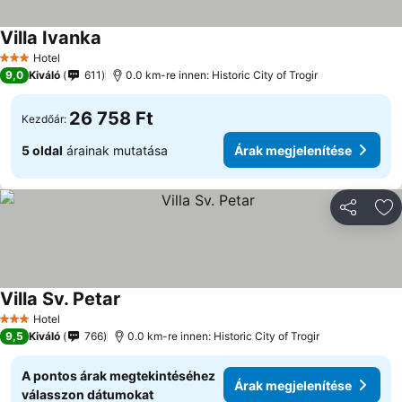
Villa Ivanka
Hotel
3 Kategória
9,0
Kiváló
611
0.0 km-re innen: Historic City of Trogir
26 758 Ft
Kezdőár:
5 oldal
árainak mutatása
Árak megjelenítése
Megosztá
Ho
Villa Sv. Petar
Hotel
3 Kategória
9,5
Kiváló
766
0.0 km-re innen: Historic City of Trogir
A pontos árak megtekintéséhez
Árak megjelenítése
válasszon dátumokat