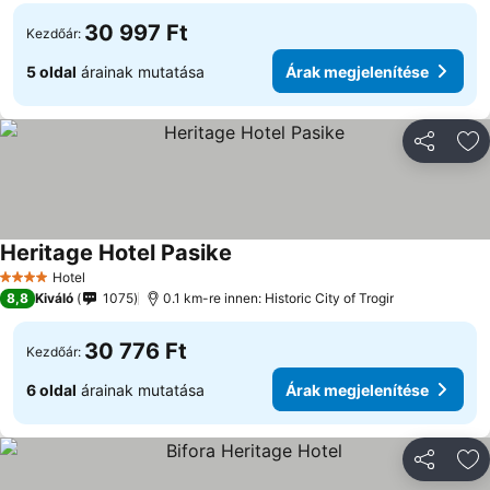
30 997 Ft
Kezdőár:
5 oldal
árainak mutatása
Árak megjelenítése
Megosztá
Ho
Heritage Hotel Pasike
Hotel
4 Kategória
8,8
Kiváló
1075
0.1 km-re innen: Historic City of Trogir
30 776 Ft
Kezdőár:
6 oldal
árainak mutatása
Árak megjelenítése
Megosztá
Ho