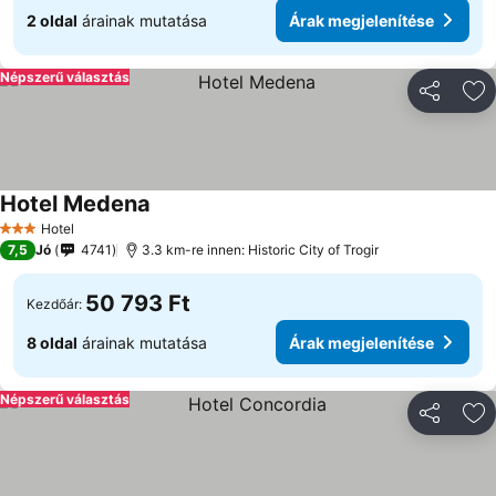
2 oldal
árainak mutatása
Árak megjelenítése
Népszerű választás
Megosztá
Ho
Hotel Medena
Hotel
3 Kategória
7,5
Jó
4741
3.3 km-re innen: Historic City of Trogir
50 793 Ft
Kezdőár:
8 oldal
árainak mutatása
Árak megjelenítése
Népszerű választás
Megosztá
Ho