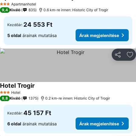
Apartmanhotel
3 Kategória
9,4
Kiváló
835
0.6 km-re innen: Historic City of Trogir
24 553 Ft
Kezdőár:
5 oldal
árainak mutatása
Árak megjelenítése
Megosztá
Ho
Hotel Trogir
Hotel
3 Kategória
8,8
Kiváló
1375
0.2 km-re innen: Historic City of Trogir
45 157 Ft
Kezdőár:
6 oldal
árainak mutatása
Árak megjelenítése