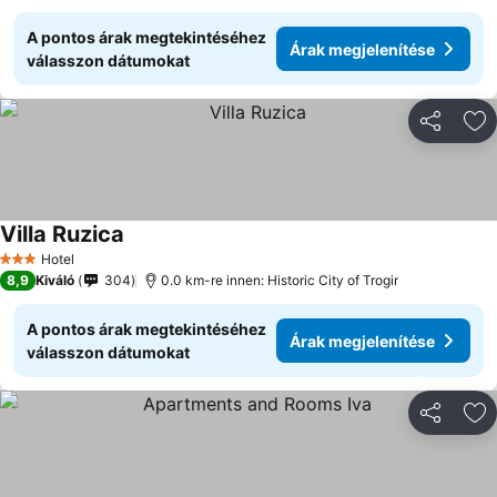
A pontos árak megtekintéséhez
Árak megjelenítése
válasszon dátumokat
Megosztá
Ho
Villa Ruzica
Hotel
3 Kategória
8,9
Kiváló
304
0.0 km-re innen: Historic City of Trogir
A pontos árak megtekintéséhez
Árak megjelenítése
válasszon dátumokat
Megosztá
Ho