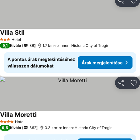
Megosztá
Ho
Villa Stil
Hotel
3 Kategória
9,1
Kiváló
36
1.7 km-re innen: Historic City of Trogir
A pontos árak megtekintéséhez
Árak megjelenítése
válasszon dátumokat
Megosztá
Ho
Villa Moretti
Hotel
4 Kategória
9,5
Kiváló
362
0.3 km-re innen: Historic City of Trogir