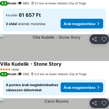
4 Kategória
8,8
Kiváló
680
0.1 km-re innen: Historic City of Trogir
61 657 Ft
Kezdőár:
2 oldal
árainak mutatása
Árak megjelenítése
Megosztá
Ho
Villa Kudelik - Stone Story
Hotel
4 Kategória
9,5
Kiváló
256
0.0 km-re innen: Historic City of Trogir
A pontos árak megtekintéséhez
Árak megjelenítése
válasszon dátumokat
Megosztá
Ho