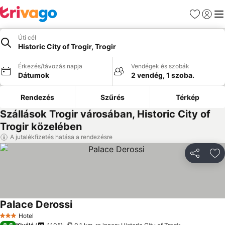
Kedvencek
Bejelen
Me
Úti cél
Historic City of Trogir, Trogir
Érkezés/távozás napja
Vendégek és szobák
Dátumok
2 vendég, 1 szoba.
Rendezés
Szűrés
Térkép
Szállások Trogir városában, Historic City of
Trogir közelében
A jutalékfizetés hatása a rendezésre
Megosztá
Ho
Palace Derossi
Hotel
3 Kategória