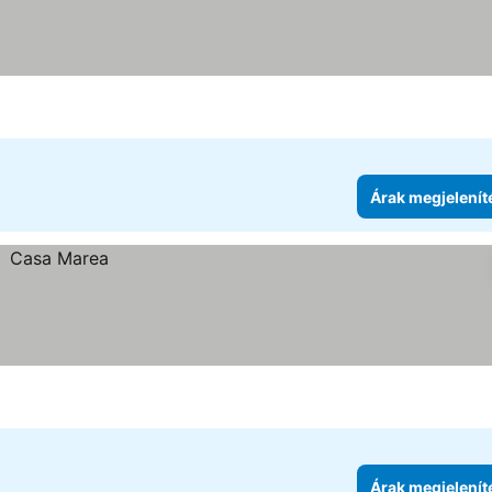
tése
Árak megjelenít
Árak megjelenít