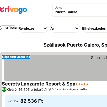
Úti cél
Szűrők
Rendezés
Ár
Elhelyezkedés
Szállások Puerto Calero, S
Népszerű választás
Secrets Lanzarote Resort & Spa
5 Kategória
Árak megj
Kiváló
(16 505 értékelés)
8,7
0.5 km távolságra a parttól
82 536 Ft
Kezdőár: