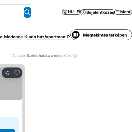
HU · Ft
Menü
Bejelentkezés
Megtekintés térképen
ve
Medence
Kiadó ház/apartman
Párok
Reggeli az árban
Apartm
A jutalékfizetés hatása a rendezésre
Hozzáadás a kedvencekhez
Megosztás