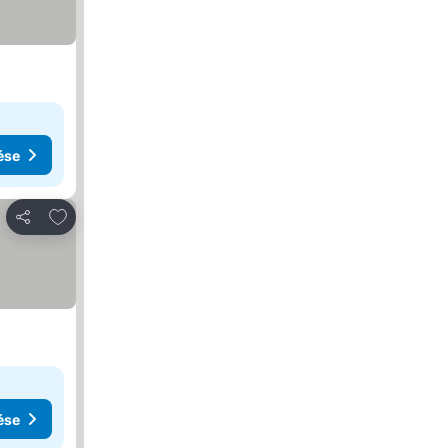
ése
Hozzáadás a kedvencekhez
Megosztás
ése