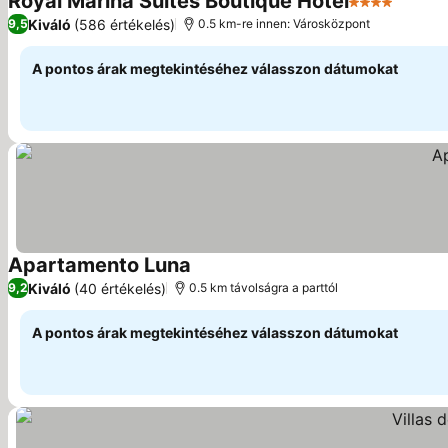
Royal Marina Suites Boutique Hotel
4 Kategória
Árak m
Kiváló
(586 értékelés)
9,5
0.5 km-re innen: Városközpont
A pontos árak megtekintéséhez válasszon dátumokat
Apartamento Luna
Árak megjelenítése
Kiváló
(40 értékelés)
9,2
0.5 km távolságra a parttól
A pontos árak megtekintéséhez válasszon dátumokat