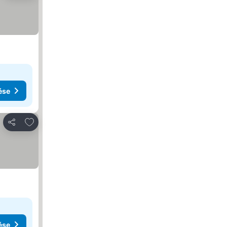
ése
Hozzáadás a kedvencekhez
Megosztás
ése