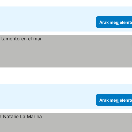
Árak megjelenít
Árak megjelenít