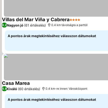
Villas del Mar Viña y Cabrera
4 Kategória
Árak megjelení
Nagyon jó
(61 értékelés)
8,2
0.4 km távolságra a parttól
A pontos árak megtekintéséhez válasszon dátumokat
Casa Marea
Árak megjelenítése
Kiváló
(60 értékelés)
8,9
0.4 km-re innen: Városközpont
A pontos árak megtekintéséhez válasszon dátumokat