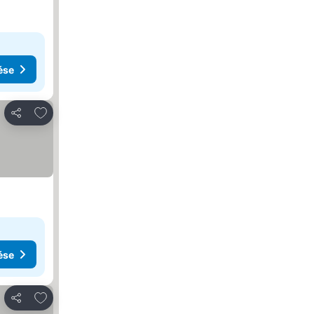
ése
Hozzáadás a kedvencekhez
Megosztás
ése
Hozzáadás a kedvencekhez
Megosztás