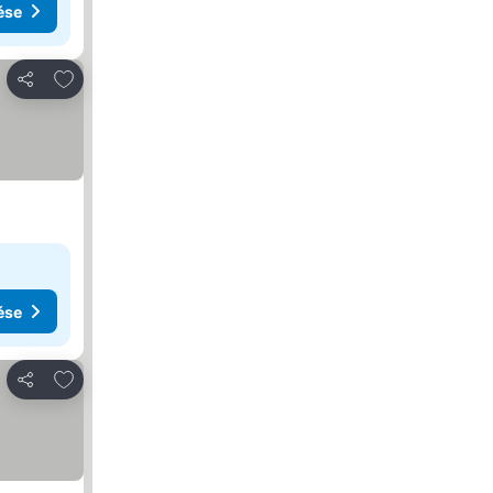
ése
Hozzáadás a kedvencekhez
Megosztás
ése
Hozzáadás a kedvencekhez
Megosztás