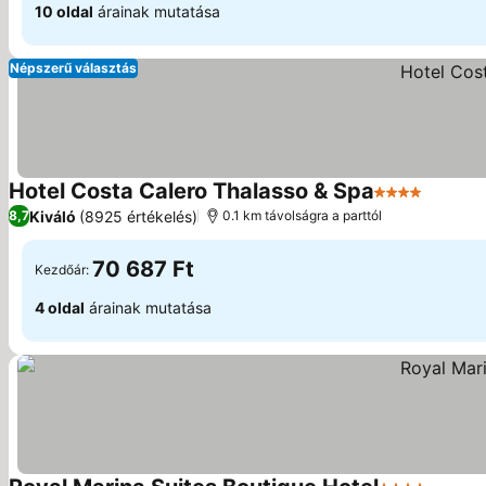
10 oldal
árainak mutatása
Népszerű választás
Hotel Costa Calero Thalasso & Spa
4 Kategória
Árak me
Kiváló
(8925 értékelés)
8,7
0.1 km távolságra a parttól
70 687 Ft
Kezdőár:
4 oldal
árainak mutatása