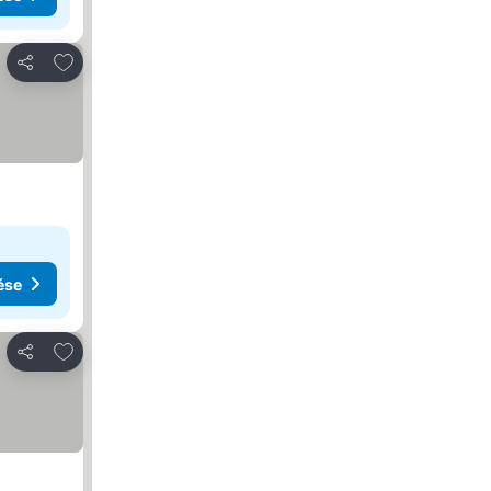
Hozzáadás a kedvencekhez
Megosztás
ése
Hozzáadás a kedvencekhez
Megosztás