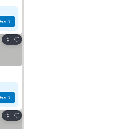
ése
Hozzáadás a kedvencekhez
Megosztás
ése
Hozzáadás a kedvencekhez
Megosztás