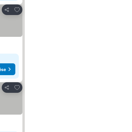
Hozzáadás a kedvencekhez
Megosztás
ése
Hozzáadás a kedvencekhez
Megosztás