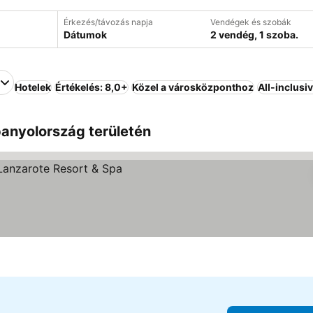
Érkezés/távozás napja
Vendégek és szobák
Dátumok
2 vendég, 1 szoba.
Hotelek
Értékelés: 8,0+
Közel a városközponthoz
All-inclusi
panyolország területén
elenítése