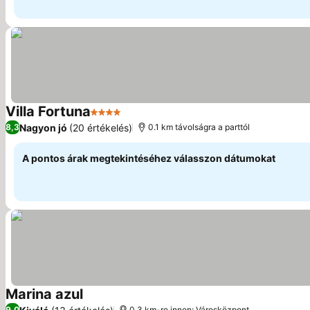
Villa Fortuna
4 Kategória
Árak megjelenítése
Nagyon jó
(20 értékelés)
8,3
0.1 km távolságra a parttól
A pontos árak megtekintéséhez válasszon dátumokat
Marina azul
Árak megjelenítése
9,0
0.3 km-re innen: Városközpont