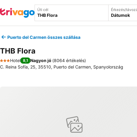
Úti cél
Érkezés/távoz
Dátumok
Puerto del Carmen összes szállása
THB Flora
Hotel
Nagyon jó
(
8064 értékelés
)
8,1
3 Kategória
C. Reina Sofía, 25, 35510, Puerto del Carmen, Spanyolország