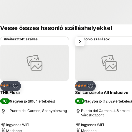
Vesse összes hasonló szálláshelyekkel
Kiválasztott szállás
Hasonló szállások
következő
Hozzáadás a kedvencekhez
Hozzáadás a kedve
Hotel
Hotel
3 Kategória
4 Kategória
Megosztás
Megosztás
THB Flora
Sol Lanzarote All Inclusive
8,1
8,0
Nagyon jó
(
8064 értékelés
)
Nagyon jó
(
12 629 értékelés
)
Puerto del Carmen, Spanyolország
Puerto del Carmen, 4.8 km-re 
Városközpont
Ingyenes WiFi
Ingyenes WiFi
Medence
Medence