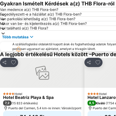
Gyakran Ismételt Kérdések a(z) THB Flora-ról
Van medence a(z) THB Flora-ben?
Engedélyezett-e a háziállat a(z) THB Flora-ben?
Van parkolási lehetőség a(z) THB Flora-ben?
Mikor van be- és kijelentkezés a(z) THB Flora-ben?
Hol található a(z) THB Flora?
Több mutatása
A szállásfoglalási oldalaktól kapott árak és foglalhatósági adatok folya
pontosan ugyanazt az ajánlatot, amelyet a trivagón látott.
A legjobb értékelésű Hotels között –Puerto d
Hozzáadás a kedvencekhez
Hozzáadás
Megosztás
Megosztás
Hotel
Hotel
4 Kategória
4 Kategória
Hotel Beatriz Playa & Spa
Hotel Lanzaro
7,2
8,5
(
15 833 értékelés
)
Kiváló
(
7754 é
Puerto del Carmen, 5.4 km-re innen: Városközpont
Puerto del Carm