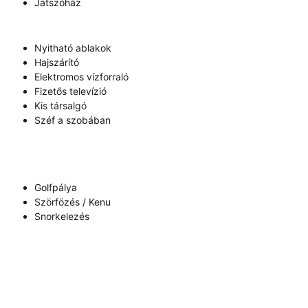
Játszóház
Nyitható ablakok
Hajszárító
Elektromos vízforraló
Fizetős televízió
Kis társalgó
Széf a szobában
Golfpálya
Szörfözés / Kenu
Snorkelezés