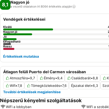
Nagyon jó
8,1
a vezető oldalakon írt 8064 értékelés
alapján
Vendégek értékelései
Kiváló
Nagyon jó
Jó
Elfogadható
Rossz
Értékelések mutatása
Átlagon felüli Puerto del Carmen városában
Atmoszféra
•
9,7
Élmény
•
9,4
Családbarát
•
8,8
K
Wifi
•
7,8
Tömegközlekedés
•
7,6
Éjszakai élet
•
6,3
Szo
További értékelések megjelenítése
Népszerű kényelmi szolgáltatások
WiFi a lobbyban
WiFi a szobá