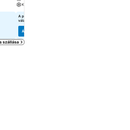
Klíma
Klíma
A pontos árak megtekintéséhez
A pontos árak megtekint
válasszon dátumokat
válasszon dátumokat
Árak megjelenítése
Árak megjelenítése
 szállása