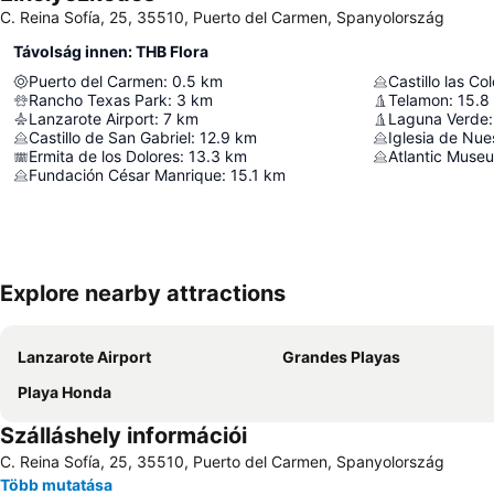
C. Reina Sofía, 25, 35510, Puerto del Carmen, Spanyolország
Távolság innen: THB Flora
Puerto del Carmen
:
0.5
km
Castillo las Co
Rancho Texas Park
:
3
km
Telamon
:
15.8
Lanzarote Airport
:
7
km
Laguna Verde
:
Castillo de San Gabriel
:
12.9
km
Ermita de los Dolores
:
13.3
km
Atlantic Muse
Fundación César Manrique
:
15.1
km
Explore nearby attractions
Lanzarote Airport
Grandes Playas
Playa Honda
Szálláshely információi
C. Reina Sofía, 25, 35510, Puerto del Carmen, Spanyolország
Több mutatása