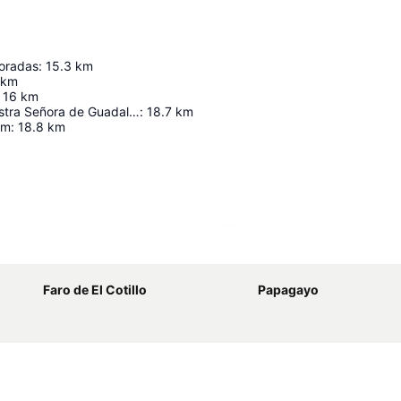
loradas
:
15.3
km
km
16
km
Iglesia de Nuestra Señora de Guadalupe
:
18.7
km
um
:
18.8
km
Nagy méretű térkép
Faro de El Cotillo
Papagayo