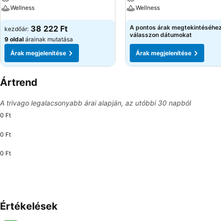
Wellness
Wellness
38 222 Ft
A pontos árak megtekintéséhe
kezdőár:
válasszon dátumokat
9 oldal
árainak mutatása
Árak megjelenítése
Árak megjelenítése
Ártrend
A trivago legalacsonyabb árai alapján, az utóbbi 30 napból
0 Ft
0 Ft
0 Ft
Értékelések