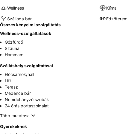
Wellness
Klíma
Szálloda bár
Edzőterem
Összes kényelmi szolgáltatás
Wellness-szolgáltatások
Gőzfürdő
Szauna
Hammam
Szálláshely szolgáltatásai
Előcsarnok/hall
Lift
Terasz
Medence bár
Nemdohányzó szobák
24 órás portaszolgálat
Több mutatása
Gyerekeknek