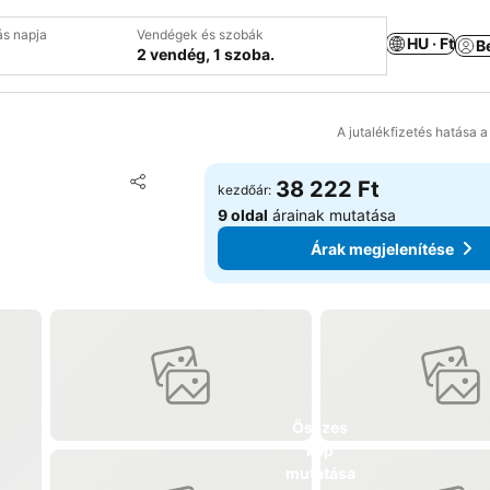
ás napja
Vendégek és szobák
HU · Ft
B
2 vendég, 1 szoba.
A jutalékfizetés hatása 
Hozzáadás a kedvencekhez
38 222 Ft
kezdőár:
Megosztás
9 oldal
árainak mutatása
Árak megjelenítése