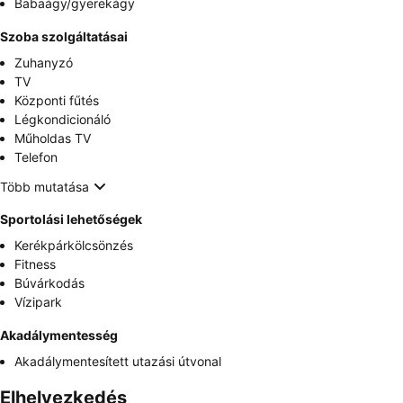
Babaágy/gyerekágy
Szoba szolgáltatásai
Zuhanyzó
TV
Központi fűtés
Légkondicionáló
Műholdas TV
Telefon
Több mutatása
Sportolási lehetőségek
Kerékpárkölcsönzés
Fitness
Búvárkodás
Vízipark
Akadálymentesség
Akadálymentesített utazási útvonal
Elhelyezkedés