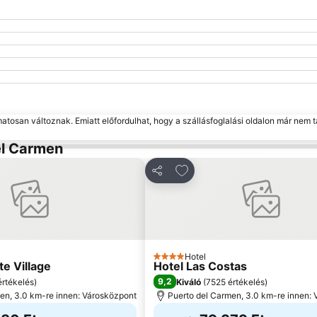
matosan változnak. Emiatt előfordulhat, hogy a szállásfoglalási oldalon már nem t
el Carmen
 a kedvencekhez
Hozzáadás a kedvencekh
Megosztás
Hotel
4 Kategória
te Village
Hotel Las Costas
9,2
rtékelés
)
Kiváló
(
7525 értékelés
)
en, 3.0 km-re innen: Városközpont
Puerto del Carmen, 3.0 km-re innen: