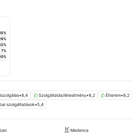
45
%
26
%
12
%
7
%
10
%
iszolgálás
•
8,4
Szolgáltatás/létesítmény
•
8,2
Étterem
•
8,2
bai szolgáltatások
•
5,4
kban
Medence