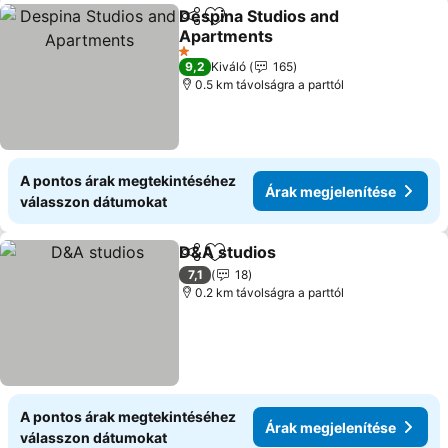
Despina Studios and
Megosztás
Hozzáadás a kedvencekhez
Apartments
Árak megjelenítése
1 Kategória
9,2
Kiváló
165
0.5 km távolságra a parttól
A pontos árak megtekintéséhez
Árak megjelenítése
válasszon dátumokat
D&A studios
Megosztás
Hozzáadás a kedvencekhez
Árak megjelen
7,1
18
0.2 km távolságra a parttól
A pontos árak megtekintéséhez
Árak megjelenítése
válasszon dátumokat