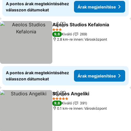
A pontos árak megtekintéséhez
Árak megjelenítése
válasszon dátumokat
Aeolos Studios Kefalonia
Megosztás
Hozzáadás a kedvencekhez
Á
3 Kategória
9,6
Kiváló
269
2.8 km-re innen: Városközpont
A pontos árak megtekintéséhez
Árak megjelenítése
válasszon dátumokat
Studios Angeliki
Megosztás
Hozzáadás a kedvencekhez
Árak megj
5 Kategória
9,8
Kiváló
391
0.1 km-re innen: Városközpont