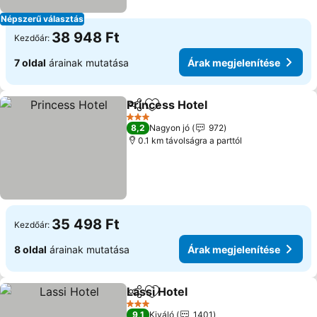
Népszerű választás
38 948 Ft
Kezdőár:
7 oldal
árainak mutatása
Árak megjelenítése
Princess Hotel
Megosztás
Hozzáadás a kedvencekhez
Árak megjel
3 Kategória
8,2
Nagyon jó
972
0.1 km távolságra a parttól
35 498 Ft
Kezdőár:
8 oldal
árainak mutatása
Árak megjelenítése
Lassi Hotel
Megosztás
Hozzáadás a kedvencekhez
Árak megjelení
3 Kategória
9,1
Kiváló
1401