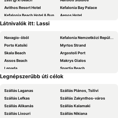
Avithos Resort Hotel
Kefalonia Bay Palace
Kefalonia Beach Hotel & Bungalows
Aenos Hotel
Látnivalók itt: Lassi
Karavados Beach Hotel
Alley Boutique Hotel and Spa
Princess Hotel
Celestial All Suites
Navagio-öböl
Kefalonia Nemzetközi Repülőtér
Hotel Aggelos Kefalonia
Villa Carina
Porto Katsiki
Myrtos Strand
Ionian Emerald Resort
Palatino Hotel
Skala Beach
Argostoli Port
Mediterranee
Panas Hotel
Assos Beach
Makrys Gialos
Argile Resort
Agios Gerasimos Studios
Lepada
Spartia Beach
Leivatho Hotel
Villa Elena
Legnépszerűbb úti célok
Traditional Settlement of Agios Ioannis
Skinos
Moustakis Hotel
Lassi Hotel
Zante Blue Caves
Alikes
Argostoli Hotel
Thalassa Boutique Hotel Kefalonia
Szállás Laganas
Szállás Plános, Tsilivi
Sea Kayaking Kefalonia
Pessada
Electra Kefalonia Hotel & Spa
Ammes Apartments
Szállás Lefkas
Szállás Zakynthos-város
Poros
Alykes 1
Ionis Hotel
Kefalonia Grand
Szállás Alikanás
Szállás Kalamaki
Ministera Della Difesa
KTEL Kefallonias
Volidiera Guesthouse
Toulatos Pantelis
Szállás Lixouri
Szállás Nikiana
Platys Gialos
Lithostroto
Nautilos Hotel
Hotel Kourkoumelata