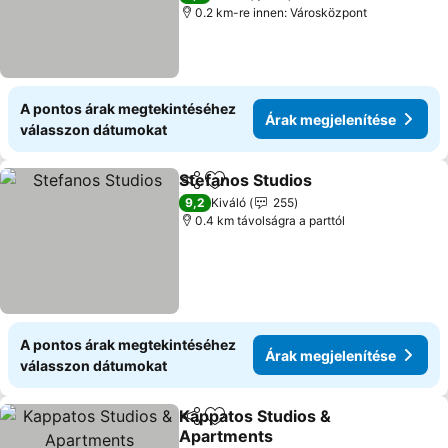
0.2 km-re innen: Városközpont
A pontos árak megtekintéséhez
Árak megjelenítése
válasszon dátumokat
Stefanos Studios
Megosztás
Hozzáadás a kedvencekhez
Árak megj
9,2
Kiváló
255
0.4 km távolságra a parttól
A pontos árak megtekintéséhez
Árak megjelenítése
válasszon dátumokat
Kappatos Studios &
Megosztás
Hozzáadás a kedvencekhez
Apartments