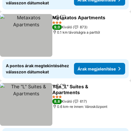
válasszon dátumokat
Metaxatos Apartments
Megosztás
Hozzáadás a kedvencekhez
Ára
3 Kategória
9,0
Kiváló
873
0.1 km távolságra a parttól
A pontos árak megtekintéséhez
Árak megjelenítése
válasszon dátumokat
The "L" Suites &
Megosztás
Hozzáadás a kedvencekhez
Apartments
Árak megjelenítése
3 Kategória
8,8
Kiváló
617
0.6 km-re innen: Városközpont