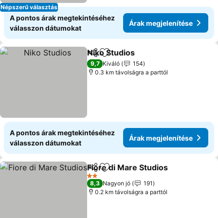
Népszerű választás
A pontos árak megtekintéséhez
Árak megjelenítése
válasszon dátumokat
Niko Studios
Megosztás
Hozzáadás a kedvencekhez
Árak megjelen
9,7
Kiváló
154
0.3 km távolságra a parttól
A pontos árak megtekintéséhez
Árak megjelenítése
válasszon dátumokat
Fiore di Mare Studios
Megosztás
Hozzáadás a kedvencekhez
Árak
2 Kategória
8,3
Nagyon jó
191
0.2 km távolságra a parttól