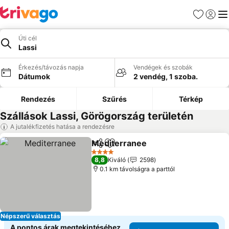
Kedvencek
Bejelen
Me
Úti cél
Lassi
Érkezés/távozás napja
Vendégek és szobák
Dátumok
2 vendég, 1 szoba.
Rendezés
Szűrés
Térkép
Szállások Lassi, Görögország területén
A jutalékfizetés hatása a rendezésre
Mediterranee
Megosztás
Hozzáadás a kedvencekhez
Árak megjele
4 Kategória
8,8
Kiváló
2598
0.1 km távolságra a parttól
Népszerű választás
A pontos árak megtekintéséhez