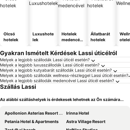
Olcsó
Luxushote
Hotelek
Állatbarát
Well
hotelek
lek
medencév
hotelek
otele
el
Gyakran Ismételt Kérdések Lassi úticélról
Melyek a legjobb szállodák Lassi úticél esetén?
Melyek a legjobb luxusszállodák Lassi úticél esetén?
Melyek a legjobb kutyabarát szállodák Lassi úticél esetén?
Melyek a legjobb szállodák wellness-részleggel Lassi úticél esetén?
Melyek a legjobb szállodák medencével Lassi úticél esetén?
Szállás Lassi
Az alábbi szálláshelyek is érdekesek lehetnek az Ön számára...
Apollonion Asterias Resort and Spa
Irinna Hotel
Petania Hotel & Apartments
Astra Village Resort
Zest @ xi beach
Naftilos Studios