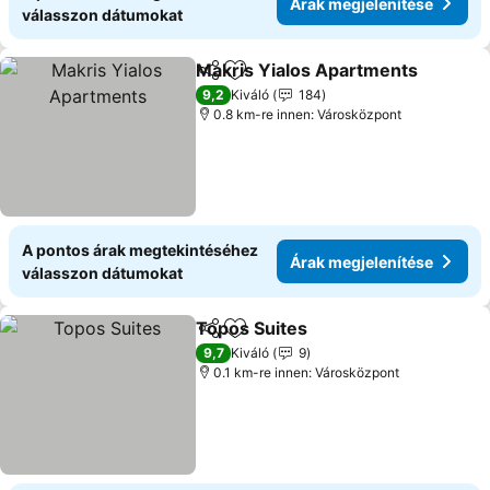
Árak megjelenítése
válasszon dátumokat
Makris Yialos Apartments
Megosztás
Hozzáadás a kedvencekhez
9,2
Kiváló
184
0.8 km-re innen: Városközpont
A pontos árak megtekintéséhez
Árak megjelenítése
válasszon dátumokat
Topos Suites
Megosztás
Hozzáadás a kedvencekhez
Árak megjele
9,7
Kiváló
9
0.1 km-re innen: Városközpont