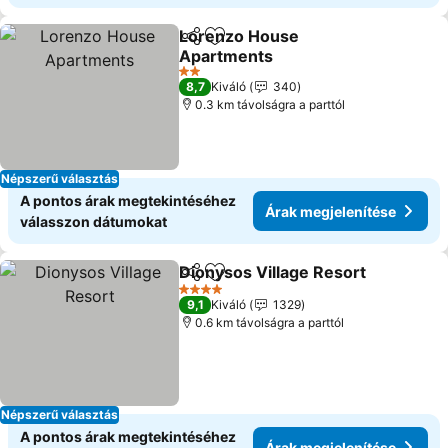
Lorenzo House
Megosztás
Hozzáadás a kedvencekhez
Apartments
Árak megjelenítése
2 Kategória
8,7
Kiváló
340
0.3 km távolságra a parttól
Népszerű választás
A pontos árak megtekintéséhez
Árak megjelenítése
válasszon dátumokat
Dionysos Village Resort
Megosztás
Hozzáadás a kedvencekhez
Ár
4 Kategória
9,1
Kiváló
1329
0.6 km távolságra a parttól
Népszerű választás
A pontos árak megtekintéséhez
Árak megjelenítése