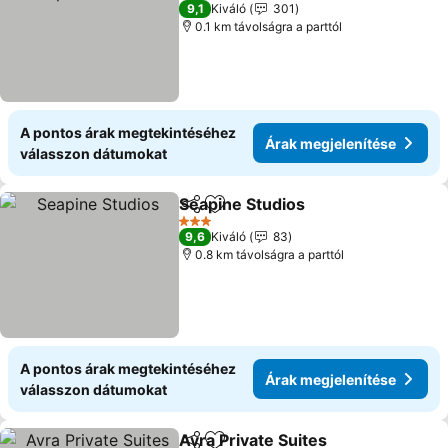
Árak megjelenítése
9,1
Kiváló
301
0.1 km távolságra a parttól
A pontos árak megtekintéséhez
Árak megjelenítése
válasszon dátumokat
Seapine Studios
Megosztás
Hozzáadás a kedvencekhez
Árak megj
3 Kategória
9,6
Kiváló
83
0.8 km távolságra a parttól
A pontos árak megtekintéséhez
Árak megjelenítése
válasszon dátumokat
Avra Private Suites