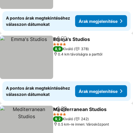
A pontos árak megtekintéséhez
Árak megjelenítése
válasszon dátumokat
Emma's Studios
Megosztás
Hozzáadás a kedvencekhez
Árak megje
4 Kategória
8,9
Kiváló
378
0.4 km távolságra a parttól
A pontos árak megtekintéséhez
Árak megjelenítése
válasszon dátumokat
Mediterranean Studios
Megosztás
Hozzáadás a kedvencekhez
Ára
4 Kategória
9,2
Kiváló
242
0.5 km-re innen: Városközpont