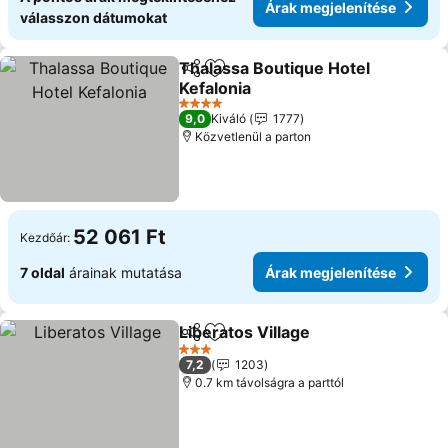
Árak megjelenítése
válasszon dátumokat
Thalassa Boutique Hotel
Megosztás
Hozzáadás a kedvencekhez
Kefalonia
Árak megjelenítése
4 Kategória
9,0
Kiváló
1777
Közvetlenül a parton
52 061 Ft
Kezdőár:
7 oldal
árainak mutatása
Árak megjelenítése
Liberatos Village
Megosztás
Hozzáadás a kedvencekhez
Árak megj
3 Kategória
7,2
1203
0.7 km távolságra a parttól