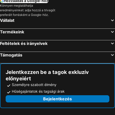
Hozzáadás a Google-hoz
Könnyen megtalálhatja
Lixouri, Jón-szigetek Szállás
Nikiana, Jón-szigetek Szállás
eredményeinket: adja hozzá a trivagót
Svoronata, Jón-szigetek Szállás
Perissa, Dél-Égei Szállás
preferált forrásként a Google-höz.
Vállalat
Athén, Attica Szállás
Skiathos Town, Thesszália Szállás
Kavos, Jón-szigetek Szállás
Rodosz város, Dél-Égei Szállás
Termékeink
Faliraki, Dél-Égei Szállás
Chania, Kréta Szállás
Feltételek és irányelvek
Kamari, Dél-Égei Szállás
Támogatás
Jelentkezzen be a tagok exkluzív
előnyeiért
Személyre szabott élmény
Hűségajánlatok és tagsági árak
Bejelentkezés