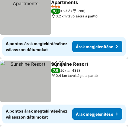
Apartments
Árak megjelenítése
3 Kategória
9,0
Kiváló
780
0.2 km távolságra a parttól
A pontos árak megtekintéséhez
Árak megjelenítése
válasszon dátumokat
Sunshine Resort
Megosztás
Hozzáadás a kedvencekhez
Árak megj
7,9
Jó
433
0.4 km távolságra a parttól
A pontos árak megtekintéséhez
Árak megjelenítése
válasszon dátumokat