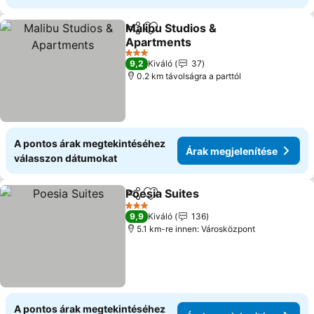
Malibu Studios &
Megosztás
Hozzáadás a kedvencekhez
Apartments
Árak megjelenítése
3 Kategória
9,2
Kiváló
37
0.2 km távolságra a parttól
A pontos árak megtekintéséhez
Árak megjelenítése
válasszon dátumokat
Poesia Suites
Megosztás
Hozzáadás a kedvencekhez
Árak megjele
3 Kategória
9,9
Kiváló
136
5.1 km-re innen: Városközpont
A pontos árak megtekintéséhez