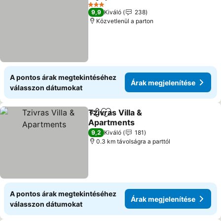
Megosztás
Hozzáadás a kedvencekhez
Árak me
3 Kategória
9,9
Kiváló
238
Közvetlenül a parton
A pontos árak megtekintéséhez
Árak megjelenítése
válasszon dátumokat
Tzivras Villa &
Megosztás
Hozzáadás a kedvencekhez
Apartments
Árak megjelenítése
9,2
Kiváló
181
0.3 km távolságra a parttól
A pontos árak megtekintéséhez
Árak megjelenítése
válasszon dátumokat