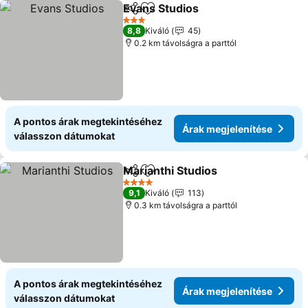
Evans Studios
Megosztás
Hozzáadás a kedvencekhez
Árak megjel
3 Kategória
8,8
Kiváló
45
0.2 km távolságra a parttól
A pontos árak megtekintéséhez
Árak megjelenítése
válasszon dátumokat
Marianthi Studios
Megosztás
Hozzáadás a kedvencekhez
Árak meg
4 Kategória
9,1
Kiváló
113
0.3 km távolságra a parttól
A pontos árak megtekintéséhez
Árak megjelenítése
válasszon dátumokat