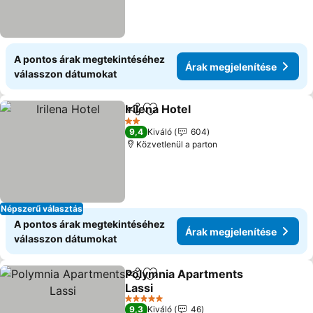
A pontos árak megtekintéséhez
Árak megjelenítése
válasszon dátumokat
Irilena Hotel
Megosztás
Hozzáadás a kedvencekhez
Árak megjelen
2 Kategória
9,4
Kiváló
604
Közvetlenül a parton
Népszerű választás
A pontos árak megtekintéséhez
Árak megjelenítése
válasszon dátumokat
Polymnia Apartments
Megosztás
Hozzáadás a kedvencekhez
Lassi
Árak megjelenítése
5 Kategória
9,3
Kiváló
46