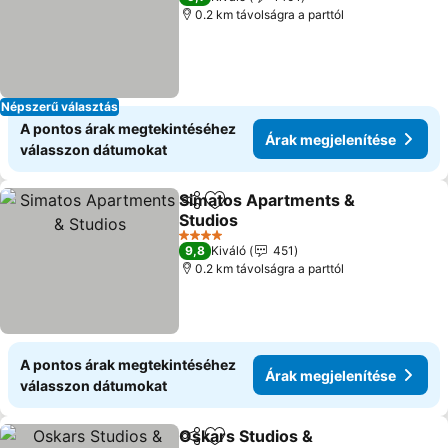
0.2 km távolságra a parttól
Népszerű választás
A pontos árak megtekintéséhez
Árak megjelenítése
válasszon dátumokat
Simatos Apartments &
Megosztás
Hozzáadás a kedvencekhez
Studios
Árak megjelenítése
4 Kategória
9,8
Kiváló
451
0.2 km távolságra a parttól
A pontos árak megtekintéséhez
Árak megjelenítése
válasszon dátumokat
Oskars Studios &
Megosztás
Hozzáadás a kedvencekhez