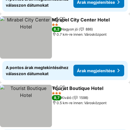
Árak megjelenítése
válasszon dátumokat
Mirabel City Center Hotel
Megosztás
Hozzáadás a kedvencekhez
2 Kategória
8,2
Nagyon jó
886
0.7 km-re innen: Városközpont
A pontos árak megtekintéséhez
Árak megjelenítése
válasszon dátumokat
Tourist Boutique Hotel
Megosztás
Hozzáadás a kedvencekhez
Ára
3 Kategória
8,7
Kiváló
1598
0.5 km-re innen: Városközpont