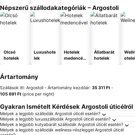
Népszerű szállodakategóriák – Argostoli
Olcsó
Luxushote
Hotelek
Állatbarát
Well
hotelek
lek
medencév
hotelek
otele
el
Ártartomány
Szállások itt: Argostoli -
Ártartomány
kezdőár:
‎35 311 Ft
-
‎105 691 Ft
(price per night)
Gyakran Ismételt Kérdések Argostoli úticélról
Melyek a legjobb szállodák Argostoli úticél esetén?
Melyek a legjobb luxusszállodák Argostoli úticél esetén?
Melyek a legjobb kutyabarát szállodák Argostoli úticél esetén?
Melyek a legjobb szállodák wellness-részleggel Argostoli úticél
esetén?