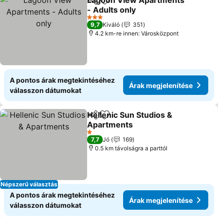
Lagoon View Apartments
Megosztás
Hozzáadás a kedvencekhez
- Adults only
Árak megjelenítése
3 Kategória
9,7
Kiváló
351
4.2 km-re innen: Városközpont
A pontos árak megtekintéséhez
Árak megjelenítése
válasszon dátumokat
Hellenic Sun Studios &
Megosztás
Hozzáadás a kedvencekhez
Apartments
Árak megjelenítése
1 Kategória
7,7
Jó
169
0.5 km távolságra a parttól
Népszerű választás
A pontos árak megtekintéséhez
Árak megjelenítése
válasszon dátumokat