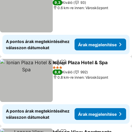
2 Kategória
9,3
Kiváló
93
0.6 km-re innen: Városközpont
A pontos árak megtekintéséhez
Árak megjelenítése
válasszon dátumokat
Ionian Plaza Hotel & Spa
Megosztás
Hozzáadás a kedvencekhez
Ár
3 Kategória
8,8
Kiváló
992
0.8 km-re innen: Városközpont
A pontos árak megtekintéséhez
Árak megjelenítése
válasszon dátumokat