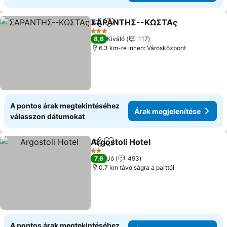
ΣΑΡΑΝΤΗΣ--ΚΩΣΤΑς
Megosztás
Hozzáadás a kedvencekhez
Árak
3 Kategória
8,6
Kiváló
117
6.3 km-re innen: Városközpont
A pontos árak megtekintéséhez
Árak megjelenítése
válasszon dátumokat
Argostoli Hotel
Megosztás
Hozzáadás a kedvencekhez
Árak megje
2 Kategória
7,6
Jó
493
0.7 km távolságra a parttól
A pontos árak megtekintéséhez