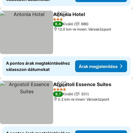
Antonia Hotel
Megosztás
Hozzáadás a kedvencekhez
Árak megjele
3 Kategória
9,4
Kiváló
686
13.0 km-re innen: Városközpont
A pontos árak megtekintéséhez
Árak megjelenítése
válasszon dátumokat
Argostoli Essence Suites
Megosztás
Hozzáadás a kedvencekhez
Á
4 Kategória
9,7
Kiváló
301
0.3 km-re innen: Városközpont