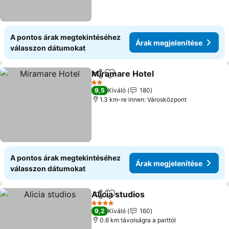
A pontos árak megtekintéséhez
Árak megjelenítése
válasszon dátumokat
Miramare Hotel
Megosztás
Hozzáadás a kedvencekhez
Árak megje
2 Kategória
9,5
Kiváló
180
1.3 km-re innen: Városközpont
A pontos árak megtekintéséhez
Árak megjelenítése
válasszon dátumokat
Alicia studios
Megosztás
Hozzáadás a kedvencekhez
Árak megjele
4 Kategória
9,2
Kiváló
160
0.6 km távolságra a parttól