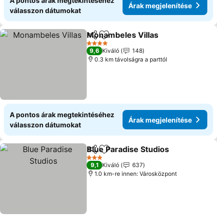
A pontos árak megtekintéséhez
Árak megjelenítése
válasszon dátumokat
Monambeles Villas
Megosztás
Hozzáadás a kedvencekhez
Árak me
4 Kategória
9,6
Kiváló
148
0.3 km távolságra a parttól
A pontos árak megtekintéséhez
Árak megjelenítése
válasszon dátumokat
Blue Paradise Studios
Megosztás
Hozzáadás a kedvencekhez
Árak
3 Kategória
9,1
Kiváló
637
1.0 km-re innen: Városközpont