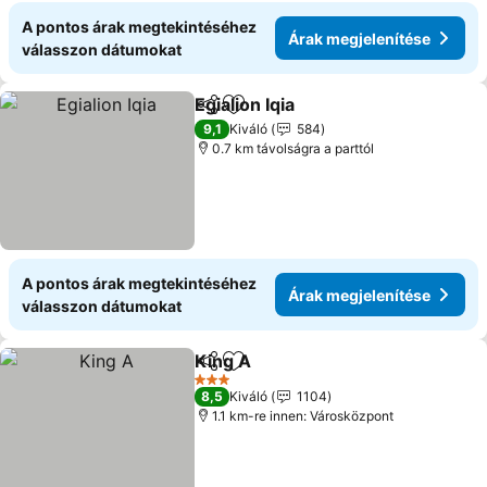
A pontos árak megtekintéséhez
Árak megjelenítése
válasszon dátumokat
Egialion Iqia
Megosztás
Hozzáadás a kedvencekhez
Árak megjelení
9,1
Kiváló
584
0.7 km távolságra a parttól
A pontos árak megtekintéséhez
Árak megjelenítése
válasszon dátumokat
King A
Megosztás
Hozzáadás a kedvencekhez
Árak megjelenítése
3 Kategória
8,5
Kiváló
1104
1.1 km-re innen: Városközpont