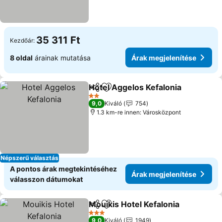
35 311 Ft
Kezdőár:
8 oldal
árainak mutatása
Árak megjelenítése
Hotel Aggelos Kefalonia
Megosztás
Hozzáadás a kedvencekhez
Ár
2 Kategória
9,0
Kiváló
754
1.3 km-re innen: Városközpont
Népszerű választás
A pontos árak megtekintéséhez
Árak megjelenítése
válasszon dátumokat
Mouikis Hotel Kefalonia
Megosztás
Hozzáadás a kedvencekhez
Ár
3 Kategória
9,0
Kiváló
1949