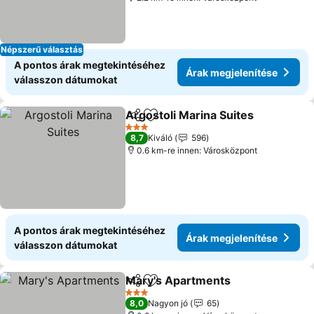
Népszerű választás
A pontos árak megtekintéséhez
Árak megjelenítése
válasszon dátumokat
Argostoli Marina Suites
Megosztás
Hozzáadás a kedvencekhez
Ár
3 Kategória
8,7
Kiváló
596
0.6 km-re innen: Városközpont
A pontos árak megtekintéséhez
Árak megjelenítése
válasszon dátumokat
Mary's Apartments
Megosztás
Hozzáadás a kedvencekhez
Árak m
3 Kategória
8,0
Nagyon jó
65