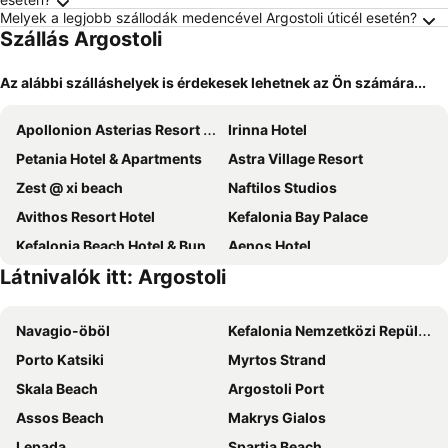
Melyek a legjobb szállodák medencével Argostoli úticél esetén?
Szállás Argostoli
Az alábbi szálláshelyek is érdekesek lehetnek az Ön számára...
Apollonion Asterias Resort & Spa
Irinna Hotel
Petania Hotel & Apartments
Astra Village Resort
Zest @ xi beach
Naftilos Studios
Avithos Resort Hotel
Kefalonia Bay Palace
Kefalonia Beach Hotel & Bungalows
Aenos Hotel
Látnivalók itt: Argostoli
Karavados Beach Hotel
Alley Boutique Hotel and Spa
Princess Hotel
Celestial All Suites
Navagio-öböl
Kefalonia Nemzetközi Repülőtér
Hotel Aggelos Kefalonia
Villa Carina
Porto Katsiki
Myrtos Strand
Ionian Emerald Resort
Palatino Hotel
Skala Beach
Argostoli Port
Mediterranee
Panas Hotel
Assos Beach
Makrys Gialos
Argile Resort
Agios Gerasimos Studios
Lepada
Spartia Beach