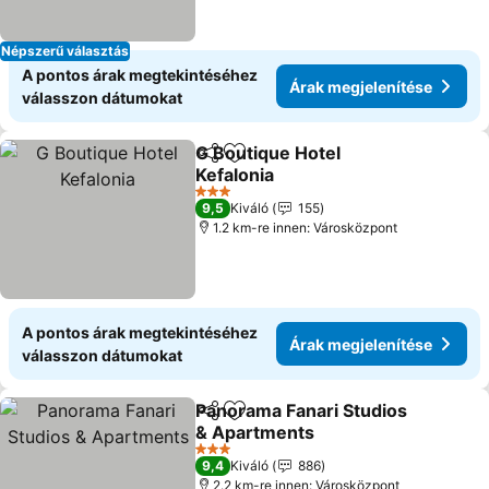
Népszerű választás
A pontos árak megtekintéséhez
Árak megjelenítése
válasszon dátumokat
G Boutique Hotel
Megosztás
Hozzáadás a kedvencekhez
Kefalonia
Árak megjelenítése
3 Kategória
9,5
Kiváló
155
1.2 km-re innen: Városközpont
A pontos árak megtekintéséhez
Árak megjelenítése
válasszon dátumokat
Panorama Fanari Studios
Megosztás
Hozzáadás a kedvencekhez
& Apartments
Árak megjelenítése
3 Kategória
9,4
Kiváló
886
2.2 km-re innen: Városközpont