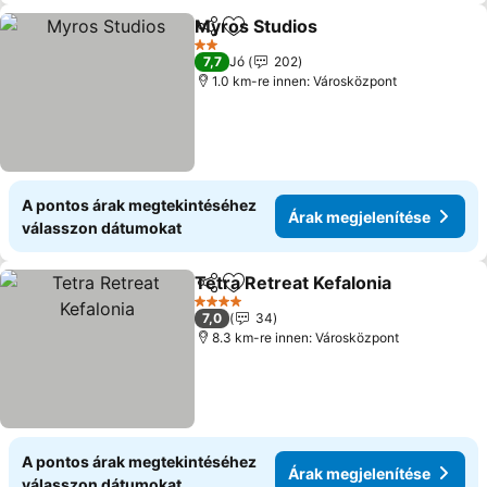
Myros Studios
Megosztás
Hozzáadás a kedvencekhez
Árak megjel
2 Kategória
7,7
Jó
202
1.0 km-re innen: Városközpont
A pontos árak megtekintéséhez
Árak megjelenítése
válasszon dátumokat
Tetra Retreat Kefalonia
Megosztás
Hozzáadás a kedvencekhez
Ára
4 Kategória
7,0
34
8.3 km-re innen: Városközpont
A pontos árak megtekintéséhez
Árak megjelenítése
válasszon dátumokat