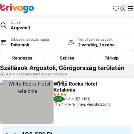
Kedvencek
Bejelen
Me
Úti cél
Argostoli
Érkezés/távozás napja
Vendégek és szobák
Dátumok
2 vendég, 1 szoba.
Rendezés
Szűrés
Térkép
Szállások Argostoli, Görögország területén
A jutalékfizetés hatása a rendezésre
White Rocks Hotel
Megosztás
Hozzáadás a kedvencekhez
Kefalonia
Árak megjelenítése
4 Kategória
9,2
Kiváló
1161
2.4 km-re innen: Városközpont