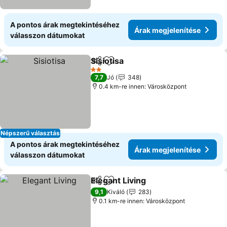
A pontos árak megtekintéséhez
Árak megjelenítése
válasszon dátumokat
Sisiotisa
Megosztás
Hozzáadás a kedvencekhez
Árak megjelenítés
2 Kategória
7,7
Jó
348
0.4 km-re innen: Városközpont
Népszerű választás
A pontos árak megtekintéséhez
Árak megjelenítése
válasszon dátumokat
Elegant Living
Megosztás
Hozzáadás a kedvencekhez
Árak megjele
9,1
Kiváló
283
0.1 km-re innen: Városközpont