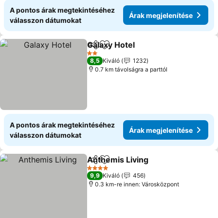
A pontos árak megtekintéséhez
Árak megjelenítése
válasszon dátumokat
Galaxy Hotel
Megosztás
Hozzáadás a kedvencekhez
Árak megjelen
2 Kategória
8,5
Kiváló
1232
0.7 km távolságra a parttól
A pontos árak megtekintéséhez
Árak megjelenítése
válasszon dátumokat
Anthemis Living
Megosztás
Hozzáadás a kedvencekhez
Árak megj
4 Kategória
9,9
Kiváló
456
0.3 km-re innen: Városközpont