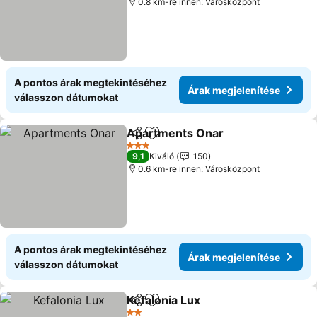
0.8 km-re innen: Városközpont
A pontos árak megtekintéséhez
Árak megjelenítése
válasszon dátumokat
Apartments Onar
Megosztás
Hozzáadás a kedvencekhez
Árak meg
3 Kategória
9,1
Kiváló
150
0.6 km-re innen: Városközpont
A pontos árak megtekintéséhez
Árak megjelenítése
válasszon dátumokat
Kefalonia Lux
Megosztás
Hozzáadás a kedvencekhez
Árak megjele