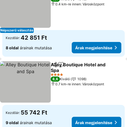
0.4 km-re innen: Városközpont
Népszerű választás
42 851 Ft
Kezdőár:
8 oldal
árainak mutatása
Árak megjelenítése
Alley Boutique Hotel and
Megosztás
Hozzáadás a kedvencekhez
Spa
Árak megjelenítése
4 Kategória
8,6
Kiváló
1098
0.7 km-re innen: Városközpont
55 742 Ft
Kezdőár:
9 oldal
árainak mutatása
Árak megjelenítése