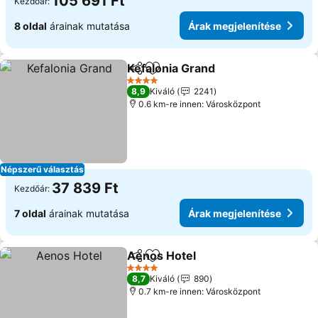
105 691 Ft
Kezdőár:
8 oldal
árainak mutatása
Árak megjelenítése
Kefalonia Grand
Megosztás
Hozzáadás a kedvencekhez
Árak megje
4 Kategória
8,9
Kiváló
2241
0.6 km-re innen: Városközpont
Népszerű választás
37 839 Ft
Kezdőár:
7 oldal
árainak mutatása
Árak megjelenítése
Aenos Hotel
Megosztás
Hozzáadás a kedvencekhez
Árak megjelen
4 Kategória
8,7
Kiváló
890
0.7 km-re innen: Városközpont