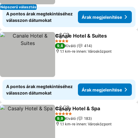
Népszerű választás
A pontos árak megtekintéséhez
Árak megjelenítése
válasszon dátumokat
Canale Hotel & Suites
Megosztás
Hozzáadás a kedvencekhez
Árak
4 Kategória
9,8
Kiváló
414
1.1 km-re innen: Városközpont
A pontos árak megtekintéséhez
Árak megjelenítése
válasszon dátumokat
Casaly Hotel & Spa
Megosztás
Hozzáadás a kedvencekhez
Árak me
5 Kategória
9,9
Kiváló
183
1.1 km-re innen: Városközpont