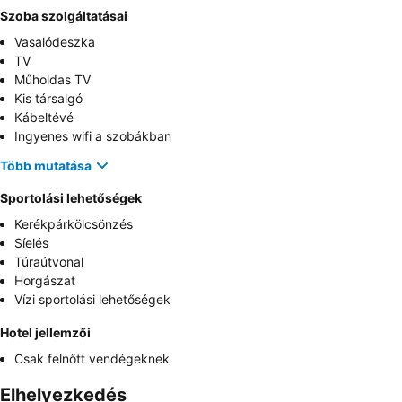
Szoba szolgáltatásai
Vasalódeszka
TV
Műholdas TV
Kis társalgó
Kábeltévé
Ingyenes wifi a szobákban
Több mutatása
Sportolási lehetőségek
Kerékpárkölcsönzés
Síelés
Túraútvonal
Horgászat
Vízi sportolási lehetőségek
Hotel jellemzői
Csak felnőtt vendégeknek
Elhelyezkedés