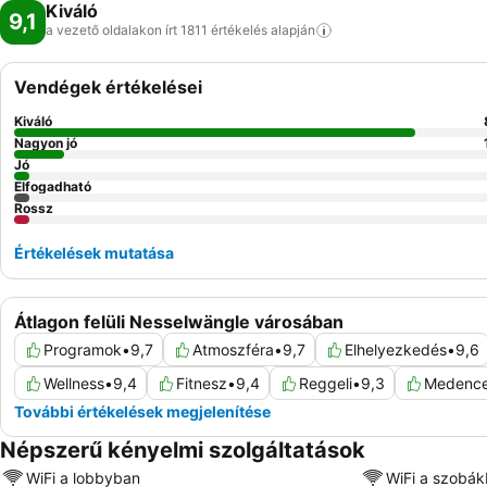
Kiváló
9,1
a vezető oldalakon írt 1811 értékelés
alapján
Vendégek értékelései
Kiváló
Nagyon jó
Jó
Elfogadható
Rossz
Értékelések mutatása
Átlagon felüli Nesselwängle városában
Programok
•
9,7
Atmoszféra
•
9,7
Elhelyezkedés
•
9,6
Wellness
•
9,4
Fitnesz
•
9,4
Reggeli
•
9,3
Medenc
További értékelések megjelenítése
Népszerű kényelmi szolgáltatások
WiFi a lobbyban
WiFi a szobá