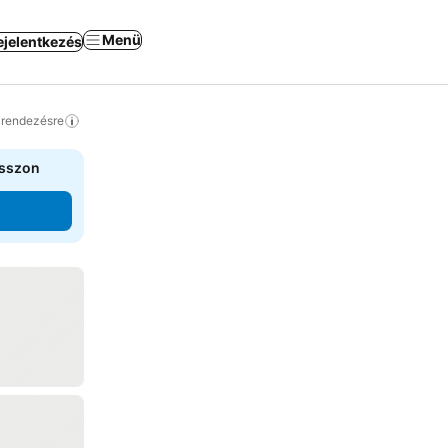
Menü
ejelentkezés
a rendezésre
asszon