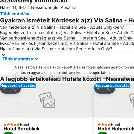
Szálláshely információi
Haller 11, 6672, Nesselwängle, Ausztria
Több mutatása
Gyakran Ismételt Kérdések a(z) Via Salina - H
Van medence a(z) Via Salina - Hotel am See - Adults Only-ben?
Engedélyezett-e a háziállat a(z) Via Salina - Hotel am See - Adults 
Van parkolási lehetőség a(z) Via Salina - Hotel am See - Adults Only
Mikor van be- és kijelentkezés a(z) Via Salina - Hotel am See - Adul
Hol található a(z) Via Salina - Hotel am See - Adults Only?
Több mutatása
A szállásfoglalási oldalaktól kapott árak és foglalhatósági adatok folya
pontosan ugyanazt az ajánlatot, amelyet a trivagón látott.
A legjobb értékelésű Hotels között –Nesselw
Népszerű választás
Népszerű választás
Hozzáadás a kedvencekhez
Hozzáadás 
Megosztás
Megosztás
Hotel
Hotel
5 Kategória
4 Kategória
Hotel Bergblick
Hotel Hohenfel