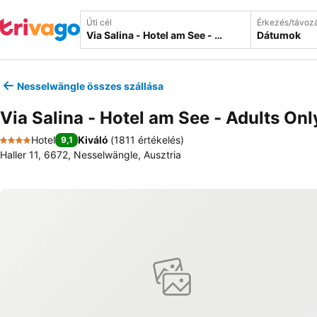
Úti cél
Érkezés/távoz
Dátumok
Nesselwängle összes szállása
Via Salina - Hotel am See - Adults Onl
Hotel
Kiváló
(
1811 értékelés
)
9,1
4 Kategória
Haller 11, 6672, Nesselwängle, Ausztria