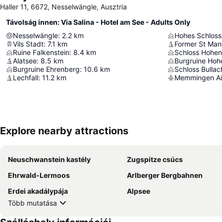
Haller 11, 6672, Nesselwängle, Ausztria
Távolság innen: Via Salina - Hotel am See - Adults Only
Nesselwängle
:
2.2
km
Hohes Schloss
Vils Stadt
:
7.1
km
Former St Man
Ruine Falkenstein
:
8.4
km
Schloss Hohe
Alatsee
:
8.5
km
Burgruine Hoh
Burgruine Ehrenberg
:
10.6
km
Schloss Bulla
Lechfall
:
11.2
km
Memmingen Ai
Explore nearby attractions
Neuschwanstein kastély
Zugspitze csúcs
Ehrwald-Lermoos
Arlberger Bergbahnen
Erdei akadálypája
Alpsee
Több mutatása