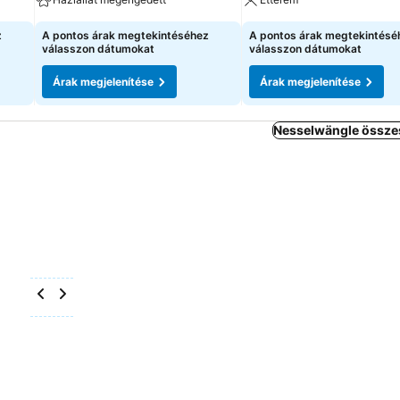
z
A pontos árak megtekintéséhez
A pontos árak megtekintésé
válasszon dátumokat
válasszon dátumokat
Árak megjelenítése
Árak megjelenítése
Nesselwängle összes