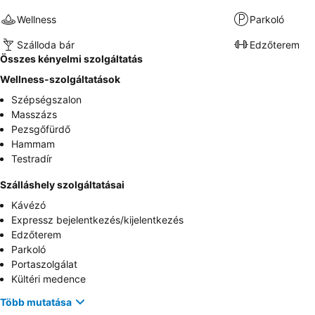
Wellness
Parkoló
Szálloda bár
Edzőterem
Összes kényelmi szolgáltatás
Wellness-szolgáltatások
Szépségszalon
Masszázs
Pezsgőfürdő
Hammam
Testradír
Szálláshely szolgáltatásai
Kávézó
Expressz bejelentkezés/kijelentkezés
Edzőterem
Parkoló
Portaszolgálat
Kültéri medence
Több mutatása