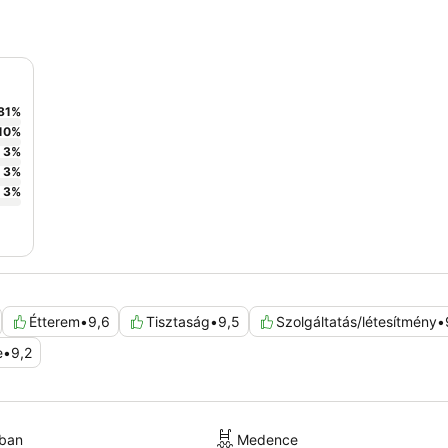
81
%
10
%
3
%
3
%
3
%
Étterem
•
9,6
Tisztaság
•
9,5
Szolgáltatás/létesítmény
•
e
•
9,2
kban
Medence