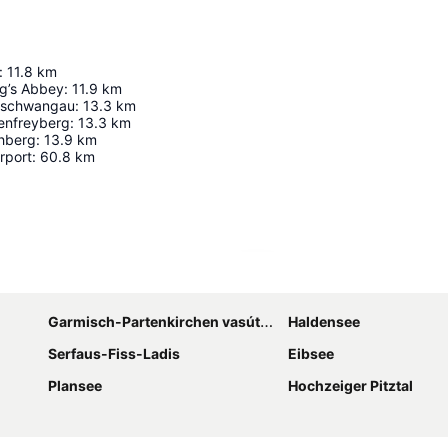
:
11.8
km
g’s Abbey
:
11.9
km
nschwangau
:
13.3
km
enfreyberg
:
13.3
km
chberg
:
13.9
km
rport
:
60.8
km
Nagy méretű térkép
Garmisch-Partenkirchen vasútállomás
Haldensee
Serfaus-Fiss-Ladis
Eibsee
Plansee
Hochzeiger Pitztal