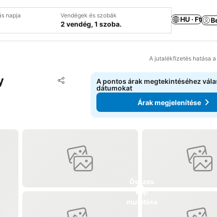
ás napja
Vendégek és szobák
HU · Ft
B
2 vendég, 1 szoba.
A jutalékfizetés hatása 
y
Hozzáadás a kedvencekhez
A pontos árak megtekintéséhez vál
Megosztás
dátumokat
Árak megjelenítése