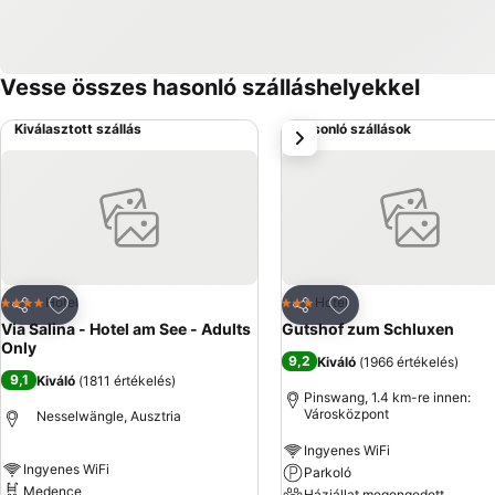
Vesse összes hasonló szálláshelyekkel
Kiválasztott szállás
Hasonló szállások
következő
Hozzáadás a kedvencekhez
Hozzáadás a kedve
Hotel
Hotel
4 Kategória
3 Kategória
Megosztás
Megosztás
Via Salina - Hotel am See - Adults
Gutshof zum Schluxen
Only
9,2
Kiváló
(
1966 értékelés
)
9,1
Kiváló
(
1811 értékelés
)
Pinswang, 1.4 km-re innen:
Városközpont
Nesselwängle, Ausztria
Ingyenes WiFi
Ingyenes WiFi
Parkoló
Medence
Háziállat megengedett