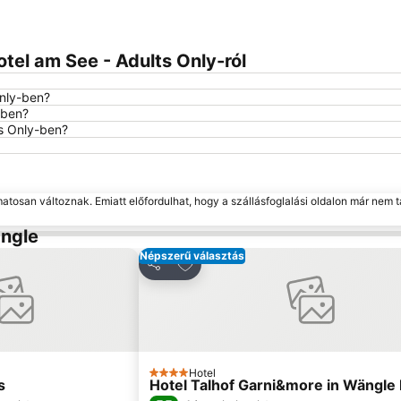
otel am See - Adults Only-ról
Only-ben?
-ben?
ts Only-ben?
matosan változnak. Emiatt előfordulhat, hogy a szállásfoglalási oldalon már nem t
ängle
Népszerű választás
a kedvencekhez
Hozzáadás a kedvencekhez
Megosztás
Hotel
4 Kategória
s
Hotel Talhof Garni&more in Wängle 