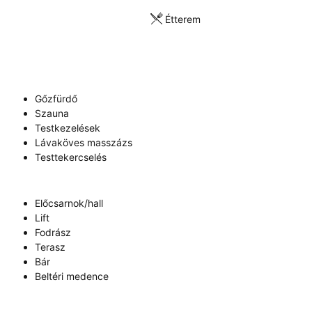
Étterem
Gőzfürdő
Szauna
Testkezelések
Lávaköves masszázs
Testtekercselés
Előcsarnok/hall
Lift
Fodrász
Terasz
Bár
Beltéri medence