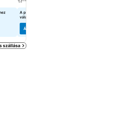
hez
A pontos árak megtekintéséhez
98 214 Ft
kezdőár:
válasszon dátumokat
6 oldal
árainak mutatása
Árak megjelenítése
Árak megjelenítése
 szállása