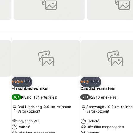
ncekhez
Hozzáadás a kedvencekhez
Hozzáadás a ked
Hotel
Hotel
4 Kategória
3 Kategória
Megosztás
Megosztás
Hirschbachwinkel
Das Schwanstein
8,7
7,0
Kiváló
(
154 értékelés
)
(
2240 értékelés
)
Bad Hindelang, 0.6 km-re innen:
Schwangau, 0.2 km-re inne
Városközpont
Városközpont
Ingyenes WiFi
Parkoló
Parkoló
Háziállat megengedett
Háziállat megengedett
Étterem