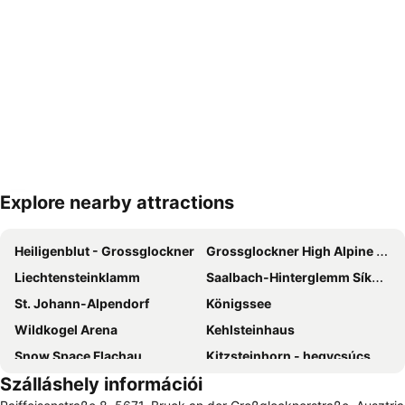
Explore nearby attractions
Nagy méretű térkép
Heiligenblut - Grossglockner
Grossglockner High Alpine Road
Liechtensteinklamm
Saalbach-Hinterglemm Síközpont
St. Johann-Alpendorf
Königssee
Wildkogel Arena
Kehlsteinhaus
Snow Space Flachau
Kitzsteinhorn - hegycsúcs
Szálláshely információi
Hochkönigs Winterreich - Mühlbach Dienten Maria Alm
Rauriser Hochalmbahnen