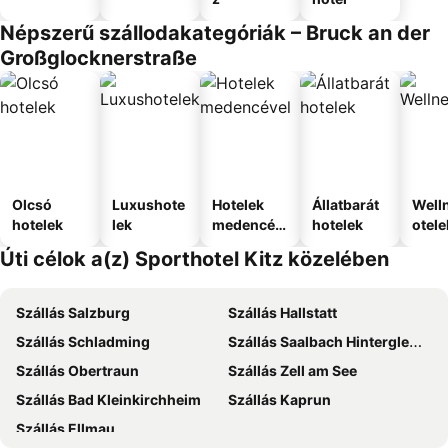
Népszerű szállodakategóriák – Bruck an der
Großglocknerstraße
Olcsó
Luxushote
Hotelek
Állatbarát
Well
hotelek
lek
medencév
hotelek
otele
el
Úti célok a(z) Sporthotel Kitz közelében
Szállás Salzburg
Szállás Hallstatt
Szállás Schladming
Szállás Saalbach Hinterglemm
Szállás Obertraun
Szállás Zell am See
Szállás Bad Kleinkirchheim
Szállás Kaprun
Szállás Ellmau