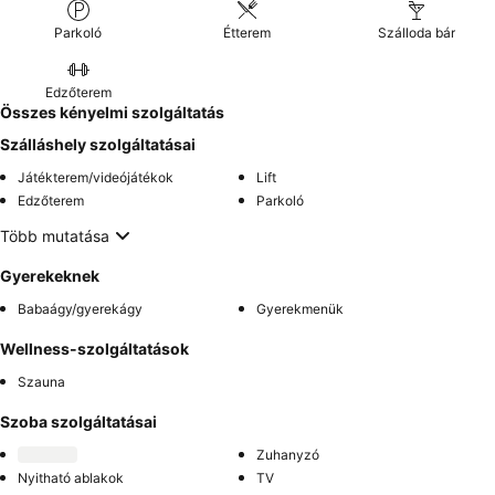
Parkoló
Étterem
Szálloda bár
Edzőterem
Összes kényelmi szolgáltatás
Szálláshely szolgáltatásai
Játékterem/videójátékok
Lift
Edzőterem
Parkoló
Több mutatása
Gyerekeknek
Babaágy/gyerekágy
Gyerekmenük
Wellness-szolgáltatások
Szauna
Szoba szolgáltatásai
Zuhanyzó
Nyitható ablakok
TV