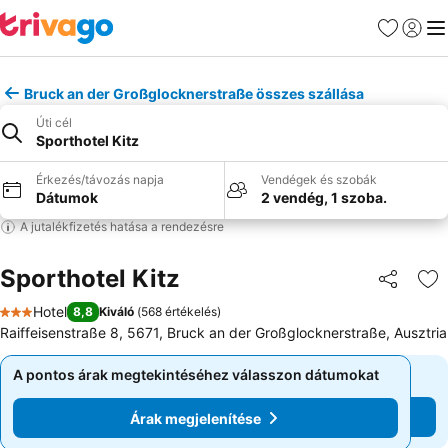
Kedvencek
Bejelen
Me
Bruck an der Großglocknerstraße összes szállása
Úti cél
Sporthotel Kitz
Érkezés/távozás napja
Vendégek és szobák
Dátumok
2 vendég, 1 szoba.
A jutalékfizetés hatása a rendezésre
Sporthotel Kitz
Megosztá
Ho
Hotel
8,8
Kiváló
(
568 értékelés
)
3 Kategória
Raiffeisenstraße 8, 5671, Bruck an der Großglocknerstraße, Ausztria
A pontos árak megtekintéséhez válasszon dátumokat
A pontos árak megtekintéséhez válasszon dátumokat
Árak megjelenítése
Árak megjelenítése