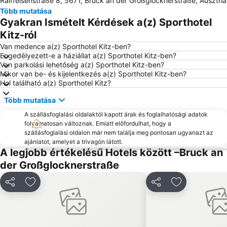
Raiffeisenstraße 8, 5671, Bruck an der Großglocknerstraße, Ausztria
Wagrain-Kleinarl
Kaiserloipe
Több mutatása
Skigebiet Kitzbühel
Altenmarkt-Zauchensee
Gyakran Ismételt Kérdések a(z) Sporthotel
Kaiserbad
Almenwelt Lofer
Kitz-ról
Zauchensee Sícentrum
Steinplatte Waidring
Van medence a(z) Sporthotel Kitz-ben?
Engedélyezett-e a háziállat a(z) Sporthotel Kitz-ben?
Sigmund-Thun-Klamm
Felsentherme
Van parkolási lehetőség a(z) Sporthotel Kitz-ben?
Mikor van be- és kijelentkezés a(z) Sporthotel Kitz-ben?
Sportgastein
Mölltaler Gletscher
Hol található a(z) Sporthotel Kitz?
Hohenwerfen
Weißsee Gletscherwelt
Több mutatása
Obersalzbergbahn
Keltenblitz Dürnberg
A szállásfoglalási oldalaktól kapott árak és foglalhatósági adatok
Bahnhof Zell am See
Dorfgastein - Großarltal
folyamatosan változnak. Emiatt előfordulhat, hogy a
szállásfoglalási oldalon már nem találja meg pontosan ugyanazt az
Eisriesenwelt
Radstadt-Altenmarkt
ajánlatot, amelyet a trivagón látott.
Skigebiet Sportwelt Amadé
Freizeitzentrum
A legjobb értékelésű Hotels között –Bruck an
der Großglocknerstraße
Sport- und Freizeitzentrum Optimum
Bikepark
Geisterberg
Megosztás
Hozzáadás a kedvencekhez
Megosztás
Hozzáadás a