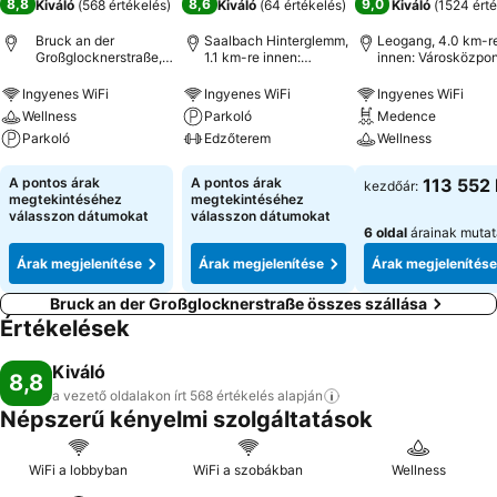
8,8
8,6
9,0
Kiváló
(
568 értékelés
)
Kiváló
(
64 értékelés
)
Kiváló
(
1524 érté
Bruck an der
Saalbach Hinterglemm,
Leogang, 4.0 km-r
Großglocknerstraße,
1.1 km-re innen:
innen: Városközpon
Ausztria
Városközpont
Ingyenes WiFi
Ingyenes WiFi
Ingyenes WiFi
Wellness
Parkoló
Medence
Parkoló
Edzőterem
Wellness
A pontos árak
A pontos árak
113 552 
kezdőár:
megtekintéséhez
megtekintéséhez
válasszon dátumokat
válasszon dátumokat
6 oldal
árainak muta
Árak megjelenítése
Árak megjelenítése
Árak megjelenítése
Bruck an der Großglocknerstraße összes szállása
Értékelések
Kiváló
8,8
a vezető oldalakon írt 568 értékelés
alapján
Népszerű kényelmi szolgáltatások
WiFi a lobbyban
WiFi a szobákban
Wellness