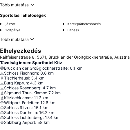
Több mutatása
Sportolási lehetőségek
Íjászat
Kerékpárkölcsönzés
Golfpálya
Fitness
Több mutatása
Elhelyezkedés
Raiffeisenstraße 8, 5671, Bruck an der Großglocknerstraße, Ausztria
Távolság innen: Sporthotel Kitz
Bruck an der Großglocknerstraße
:
0.1
km
Schloss Fischhorn
:
0.8
km
Tischlerhäusl
:
3.4
km
Burg Kaprun
:
4.3
km
Schloss Rosenberg
:
4.7
km
Sigmund Thun-Klamm
:
7.2
km
Kitzlochklamm
:
11.2
km
Wildpark Ferleiten
:
12.8
km
Schloss Ritzen
:
15.1
km
Schloss Dorfheim
:
16.2
km
Schloss Lichtenberg
:
17.4
km
Salzburg Airport
:
58
km