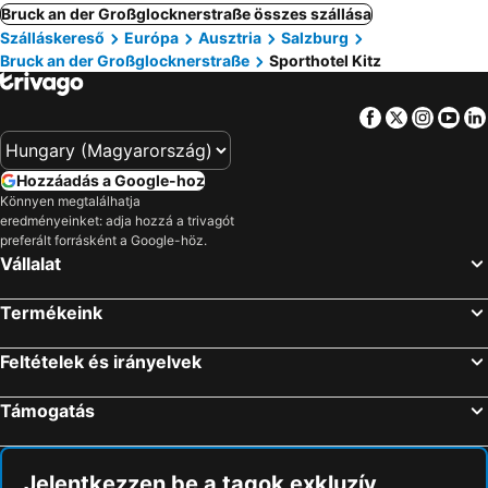
Bruck an der Großglocknerstraße összes szállása
Szálláskereső
Európa
Ausztria
Salzburg
Bruck an der Großglocknerstraße
Sporthotel Kitz
Facebook
Twitter
Insta
Yo
Hozzáadás a Google-hoz
Könnyen megtalálhatja
eredményeinket: adja hozzá a trivagót
preferált forrásként a Google-höz.
Vállalat
Termékeink
Feltételek és irányelvek
Támogatás
Jelentkezzen be a tagok exkluzív