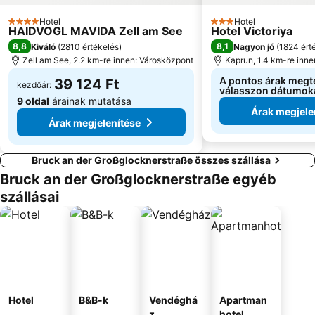
Hotel
Hotel
4 Kategória
3 Kategória
HAIDVOGL MAVIDA Zell am See
Hotel Victoriya
8,8
8,1
Kiváló
(
2810 értékelés
)
Nagyon jó
(
1824 ért
Zell am See, 2.2 km-re innen: Városközpont
Kaprun, 1.4 km-re inn
A pontos árak megt
39 124 Ft
kezdőár:
válasszon dátumok
9 oldal
árainak mutatása
Árak megjele
Árak megjelenítése
Bruck an der Großglocknerstraße összes szállása
Bruck an der Großglocknerstraße egyéb
szállásai
Hotel
B&B-k
Vendéghá
Apartman
z
hotel