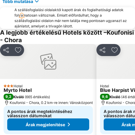
Több mutatása
A szállásfoglalási oldalaktól kapott árak és foglalhatósági adatok
folyamatosan változnak. Emiatt előfordulhat, hogy a
szállásfoglalási oldalon már nem találja meg pontosan ugyanazt az
ajánlatot, amelyet a trivagón látott.
A legjobb értékelésű Hotels között –Koufonisi
- Chora
Megosztás
Hozzáadás a kedvencekhez
Megosztás
Hozzáad
Hotel
Hotel
3 Kategória
Myrto Hotel
Blue Harpist Vi
9,2
9,6
Kiváló
(
665 értékelés
)
Kiváló
(
46 érté
Koufonisi - Chora, 0.2 km-re innen: Városközpont
Koufonisi - Chor
A pontos árak megtekintéséhez
A pontos árak
válasszon dátumokat
válasszon dát
Árak megjelenítése
Árak m