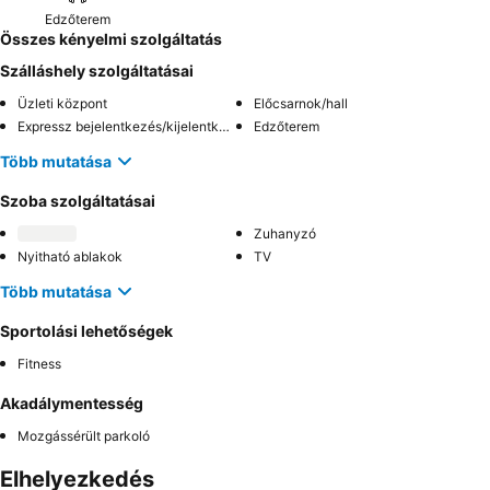
Edzőterem
Összes kényelmi szolgáltatás
Szálláshely szolgáltatásai
Üzleti központ
Előcsarnok/hall
Expressz bejelentkezés/kijelentkezés
Edzőterem
Több mutatása
Szoba szolgáltatásai
Zuhanyzó
Nyitható ablakok
TV
Több mutatása
Sportolási lehetőségek
Fitness
Akadálymentesség
Mozgássérült parkoló
Elhelyezkedés