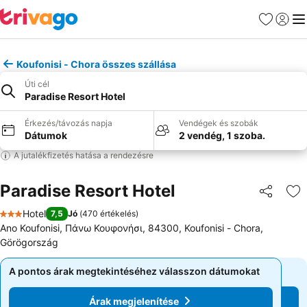
Kedvencek
Bejelen
Me
Koufonisi - Chora összes szállása
Úti cél
Paradise Resort Hotel
Érkezés/távozás napja
Vendégek és szobák
Dátumok
2 vendég, 1 szoba.
A jutalékfizetés hatása a rendezésre
Paradise Resort Hotel
Megosztá
Ho
Hotel
7,5
Jó
(
470 értékelés
)
3 Kategória
Ano Koufonisi, Πάνω Κουφονήσι, 84300, Koufonisi - Chora,
Görögország
A pontos árak megtekintéséhez válasszon dátumokat
A pontos árak megtekintéséhez válasszon dátumokat
Árak megjelenítése
Árak megjelenítése