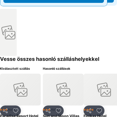
Vesse összes hasonló szálláshelyekkel
Kiválasztott szállás
Hasonló szállások
Hotel
Hotel
Hotel
3 Kategória
3 Kategória
4 Kategória
Megosztás
Hozzáadás a kedvencekhez
Megosztás
Hozzáadás a kedvencekhez
Megosztás
Hozzáad
Paradise Resort Hotel
Sun and Moon Villas
Finikas Hotel