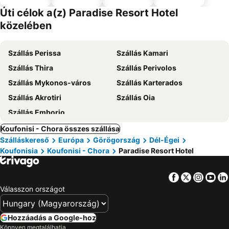
el
Úti célok a(z) Paradise Resort Hotel
közelében
Szállás Perissa
Szállás Kamari
Szállás Thira
Szállás Perivolos
Szállás Mykonos-város
Szállás Karterados
Szállás Akrotiri
Szállás Oia
Szállás Emborio
Koufonisi - Chora összes szállása
Szálláskereső
Európa
Görögország
Dél-Égei
Koufonisia
Koufonisi - Chora
Paradise Resort Hotel
Facebook
Twitter
Insta
Yo
Válasszon országot
Hozzáadás a Google-hoz
Könnyen megtalálhatja