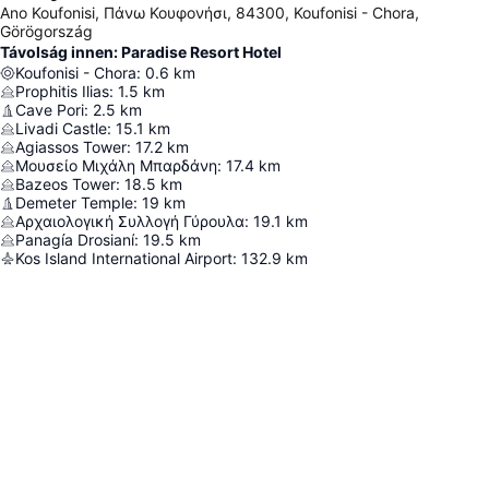
Ano Koufonisi, Πάνω Κουφονήσι, 84300, Koufonisi - Chora,
Görögország
Távolság innen: Paradise Resort Hotel
Koufonisi - Chora
:
0.6
km
Prophitis Ilias
:
1.5
km
Cave Pori
:
2.5
km
Livadi Castle
:
15.1
km
Agiassos Tower
:
17.2
km
Μουσείο Μιχάλη Μπαρδάνη
:
17.4
km
Bazeos Tower
:
18.5
km
Demeter Temple
:
19
km
Αρχαιολογική Συλλογή Γύρουλα
:
19.1
km
Panagía Drosianí
:
19.5
km
Kos Island International Airport
:
132.9
km