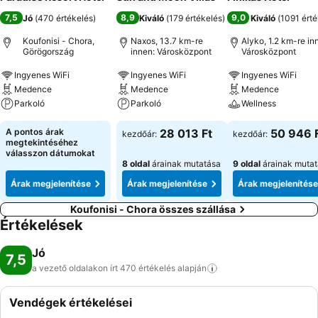
7,5
8,9
9,0
Jó
(
470 értékelés
)
Kiváló
(
179 értékelés
)
Kiváló
(
1091 érté
Koufonisi - Chora,
Naxos, 13.7 km-re
Alyko, 1.2 km-re in
Görögország
innen: Városközpont
Városközpont
Ingyenes WiFi
Ingyenes WiFi
Ingyenes WiFi
Medence
Medence
Medence
Parkoló
Parkoló
Wellness
A pontos árak
28 013 Ft
50 946 
kezdőár:
kezdőár:
megtekintéséhez
válasszon dátumokat
8 oldal
árainak mutatása
9 oldal
árainak muta
Árak megjelenítése
Árak megjelenítése
Árak megjelenítése
Koufonisi - Chora összes szállása
Értékelések
Jó
7,5
a vezető oldalakon írt 470 értékelés
alapján
Vendégek értékelései