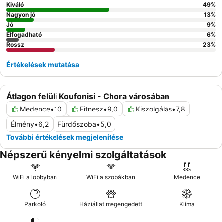
Kiváló
49
%
Nagyon jó
13
%
Jó
9
%
Elfogadható
6
%
Rossz
23
%
Értékelések mutatása
Átlagon felüli Koufonisi - Chora városában
Medence
•
10
Fitnesz
•
9,0
Kiszolgálás
•
7,8
Élmény
•
6,2
Fürdőszoba
•
5,0
További értékelések megjelenítése
Népszerű kényelmi szolgáltatások
WiFi a lobbyban
WiFi a szobákban
Medence
Parkoló
Háziállat megengedett
Klíma