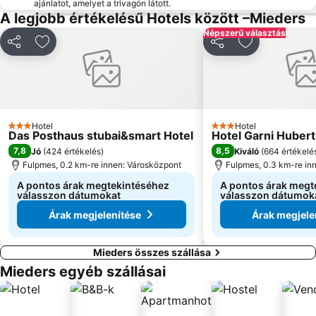
ajánlatot, amelyet a trivagón látott.
A legjobb értékelésű Hotels között –Mieders
Népszerű választás
Megosztás
Hozzáadás a kedvencekhez
Megosztás
Hozzáadás a
Hotel
Hotel
3 Kategória
3 Kategória
Das Posthaus stubai&smart Hotel
Hotel Garni Huber
7,8
8,5
Jó
(
424 értékelés
)
Kiváló
(
664 értékelé
Fulpmes, 0.2 km-re innen: Városközpont
Fulpmes, 0.3 km-re in
A pontos árak megtekintéséhez
A pontos árak megt
válasszon dátumokat
válasszon dátumok
Árak megjelenítése
Árak megjele
Mieders összes szállása
Mieders egyéb szállásai