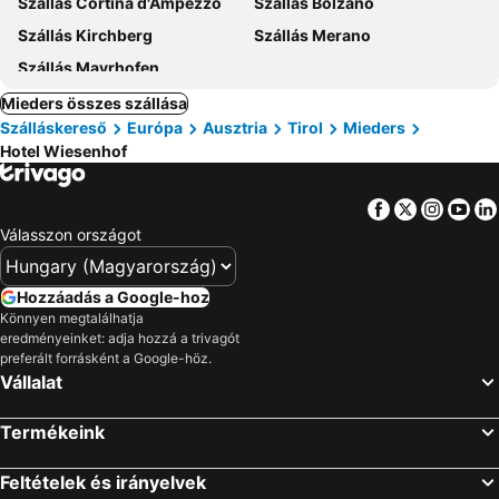
Szállás Cortina d'Ampezzo
Szállás Bolzano
Szállás Kirchberg
Szállás Merano
Szállás Mayrhofen
Mieders összes szállása
Szálláskereső
Európa
Ausztria
Tirol
Mieders
Hotel Wiesenhof
Facebook
Twitter
Insta
Yo
Válasszon országot
Hozzáadás a Google-hoz
Könnyen megtalálhatja
eredményeinket: adja hozzá a trivagót
preferált forrásként a Google-höz.
Vállalat
Termékeink
Feltételek és irányelvek