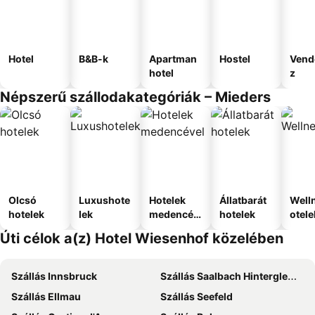
Hotel
B&B-k
Apartman
Hostel
Vend
hotel
z
Népszerű szállodakategóriák – Mieders
Olcsó
Luxushote
Hotelek
Állatbarát
Well
hotelek
lek
medencév
hotelek
otele
el
Úti célok a(z) Hotel Wiesenhof közelében
Szállás Innsbruck
Szállás Saalbach Hinterglemm
Szállás Ellmau
Szállás Seefeld