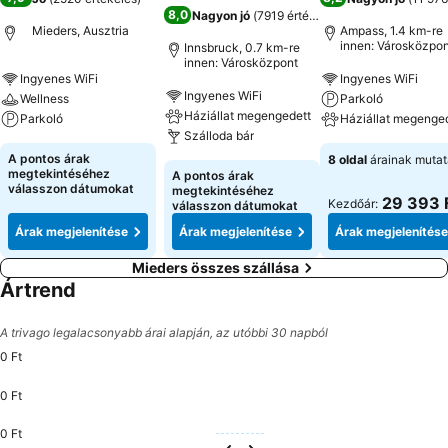
8,0
Nagyon jó
(
7919 értékelés
)
Mieders, Ausztria
Ampass, 1.4 km-re
innen: Városközpon
Innsbruck, 0.7 km-re
innen: Városközpont
Ingyenes WiFi
Ingyenes WiFi
Ingyenes WiFi
Wellness
Parkoló
Háziállat megengedett
Parkoló
Háziállat megenge
Szálloda bár
A pontos árak
8 oldal
árainak muta
megtekintéséhez
A pontos árak
válasszon dátumokat
megtekintéséhez
29 393 
Kezdőár:
válasszon dátumokat
Árak megjelenítése
Árak megjelenítése
Árak megjelenítése
Mieders összes szállása
Ártrend
A trivago legalacsonyabb árai alapján, az utóbbi 30 napból
0 Ft
0 Ft
0 Ft