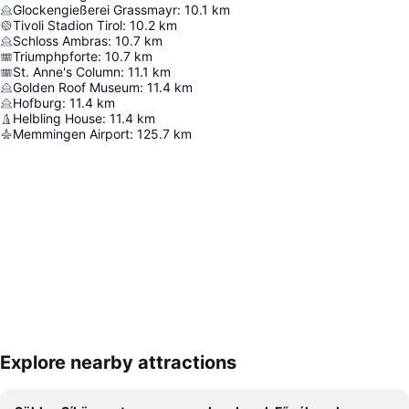
Glockengießerei Grassmayr
:
10.1
km
Tivoli Stadion Tirol
:
10.2
km
Schloss Ambras
:
10.7
km
Triumphpforte
:
10.7
km
St. Anne's Column
:
11.1
km
Golden Roof Museum
:
11.4
km
Hofburg
:
11.4
km
Helbling House
:
11.4
km
Memmingen Airport
:
125.7
km
Explore nearby attractions
Nagy méretű térkép