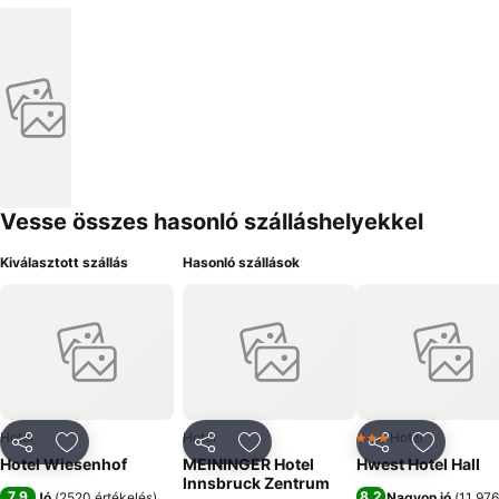
Vesse összes hasonló szálláshelyekkel
Kiválasztott szállás
Hasonló szállások
Hotel
Hotel
Hotel
3 Kategória
Megosztás
Hozzáadás a kedvencekhez
Megosztás
Hozzáadás a kedvencekhez
Megosztás
Hozzáad
Hotel Wiesenhof
MEININGER Hotel
Hwest Hotel Hall
Innsbruck Zentrum
7,9
8,2
Jó
(
2520 értékelés
)
Nagyon jó
(
11 976