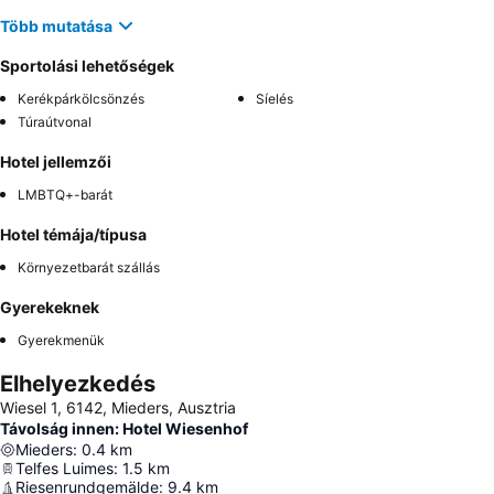
Több mutatása
Sportolási lehetőségek
Kerékpárkölcsönzés
Síelés
Túraútvonal
Hotel jellemzői
LMBTQ+-barát
Hotel témája/típusa
Környezetbarát szállás
Gyerekeknek
Gyerekmenük
Elhelyezkedés
Wiesel 1, 6142, Mieders, Ausztria
Távolság innen: Hotel Wiesenhof
Mieders
:
0.4
km
Telfes Luimes
:
1.5
km
Riesenrundgemälde
:
9.4
km