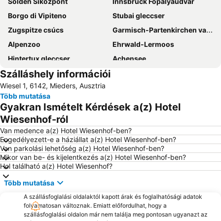
Sölden Síközpont
Innsbruck Főpályaudvar
Borgo di Vipiteno
Stubai gleccser
Zugspitze csúcs
Garmisch-Partenkirchen vasútállomás
Alpenzoo
Ehrwald-Lermoos
Hintertux gleccser
Achensee
Szálláshely információi
Aqua-Dome
Erdei akadálypája
Wiesel 1, 6142, Mieders, Ausztria
Eibsee
Swarovski Kristallwelten
Több mutatása
Hochzeiger Pitztal
Bergisel Schanze
Gyakran Ismételt Kérdések a(z) Hotel
Goldenes Dachl
Hochgurgl
Wiesenhof-ról
Top Quality Skiing
Patscherkofelbahnen
Van medence a(z) Hotel Wiesenhof-ben?
Engedélyezett-e a háziállat a(z) Hotel Wiesenhof-ben?
Maria-Theresien-Straße
Skigebiet Kühtai
Van parkolási lehetőség a(z) Hotel Wiesenhof-ben?
Mikor van be- és kijelentkezés a(z) Hotel Wiesenhof-ben?
Erlebnisschwimmbad Schwaz
Berghof
Hol található a(z) Hotel Wiesenhof?
Bahnhof Mayrhofen im Zillertal
See
Több mutatása
A szállásfoglalási oldalaktól kapott árak és foglalhatósági adatok
folyamatosan változnak. Emiatt előfordulhat, hogy a
szállásfoglalási oldalon már nem találja meg pontosan ugyanazt az