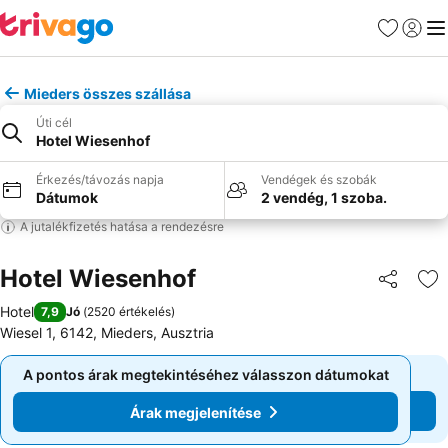
Kedvencek
Bejelen
Me
Mieders összes szállása
Úti cél
Hotel Wiesenhof
Érkezés/távozás napja
Vendégek és szobák
Dátumok
2 vendég, 1 szoba.
A jutalékfizetés hatása a rendezésre
Hotel Wiesenhof
Megosztá
Ho
Hotel
7,9
Jó
(
2520 értékelés
)
Wiesel 1, 6142, Mieders, Ausztria
A pontos árak megtekintéséhez válasszon dátumokat
A pontos árak megtekintéséhez válasszon dátumokat
Árak megjelenítése
Árak megjelenítése