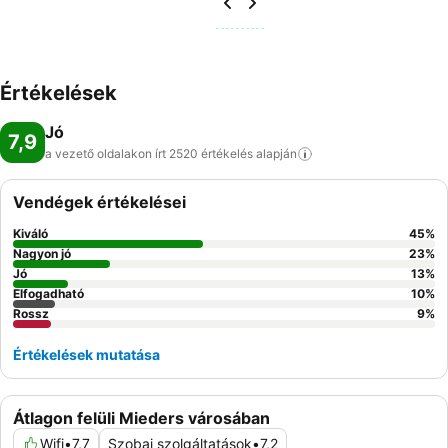
Értékelések
Jó
7,9
a vezető oldalakon írt 2520 értékelés
alapján
Vendégek értékelései
Kiváló
45
%
Nagyon jó
23
%
Jó
13
%
Elfogadható
10
%
Rossz
9
%
Értékelések mutatása
Átlagon felüli Mieders városában
Wifi
•
7,7
Szobai szolgáltatások
•
7,2