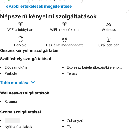
További értékelések megjelenítése
Népszerű kényelmi szolgáltatások
WiFi a lobbyban
WiFi a szobákban
Wellness
Parkoló
Háziállat megengedett
Szálloda bár
Összes kényelmi szolgáltatás
Szálláshely szolgáltatásai
Előcsarnok/hall
Expressz bejelentkezés/kijelentkezés
Parkoló
Terasz
Több mutatása
Wellness-szolgáltatások
Szauna
Szoba szolgáltatásai
Zuhanyzó
Nyitható ablakok
TV