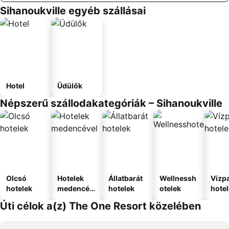
Sihanoukville egyéb szállásai
Hotel
Üdülők
Népszerű szállodakategóriák – Sihanoukville
Olcsó
Hotelek
Állatbarát
Wellnessh
Vízpa
hotelek
medencév
hotelek
otelek
hote
el
Úti célok a(z) The One Resort közelében