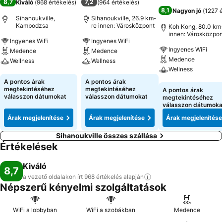
8,7
7,2
Kiváló
(
968 értékelés
)
(
964 értékelés
)
8,1
Nagyon jó
(
1227 
Sihanoukville,
Sihanoukville, 26.9 km-
Kambodzsa
re innen: Városközpont
Koh Kong, 80.0 km
innen: Városközpon
Ingyenes WiFi
Ingyenes WiFi
Ingyenes WiFi
Medence
Medence
Medence
Wellness
Wellness
Wellness
Árak megjelenítése
Árak megjelenítése
A pontos árak
A pontos árak
Árak megjeleníté
megtekintéséhez
megtekintéséhez
A pontos árak
válasszon dátumokat
válasszon dátumokat
megtekintéséhez
válasszon dátumoka
Árak megjelenítése
Árak megjelenítése
Árak megjelenítése
Sihanoukville összes szállása
Értékelések
Kiváló
8,7
a vezető oldalakon írt 968 értékelés
alapján
Népszerű kényelmi szolgáltatások
WiFi a lobbyban
WiFi a szobákban
Medence