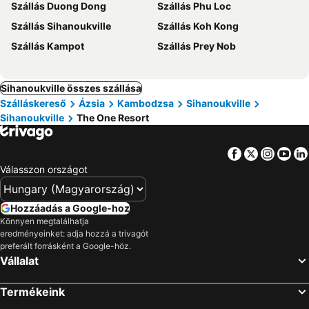
Szállás Duong Dong
Szállás Phu Loc
Szállás Sihanoukville
Szállás Koh Kong
Szállás Kampot
Szállás Prey Nob
Sihanoukville összes szállása
Szálláskereső
Ázsia
Kambodzsa
Sihanoukville
Sihanoukville
The One Resort
Facebook
Twitter
Insta
Yo
Válasszon országot
Hozzáadás a Google-hoz
Könnyen megtalálhatja
eredményeinket: adja hozzá a trivagót
preferált forrásként a Google-höz.
Vállalat
Termékeink