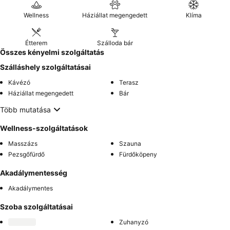
Wellness
Háziállat megengedett
Klíma
Étterem
Szálloda bár
Összes kényelmi szolgáltatás
Szálláshely szolgáltatásai
Kávézó
Terasz
Háziállat megengedett
Bár
Több mutatása
Wellness-szolgáltatások
Masszázs
Szauna
Pezsgőfürdő
Fürdőköpeny
Akadálymentesség
Akadálymentes
Szoba szolgáltatásai
Zuhanyzó