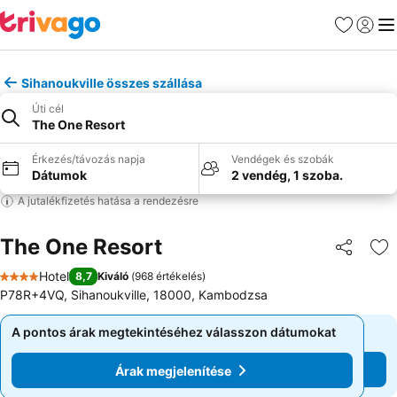
Kedvencek
Bejelen
Me
Sihanoukville összes szállása
Úti cél
The One Resort
Érkezés/távozás napja
Vendégek és szobák
Dátumok
2 vendég, 1 szoba.
A jutalékfizetés hatása a rendezésre
The One Resort
Megosztá
Ho
Hotel
8,7
Kiváló
(
968 értékelés
)
4 Kategória
P78R+4VQ, Sihanoukville, 18000, Kambodzsa
A pontos árak megtekintéséhez válasszon dátumokat
A pontos árak megtekintéséhez válasszon dátumokat
Árak megjelenítése
Árak megjelenítése