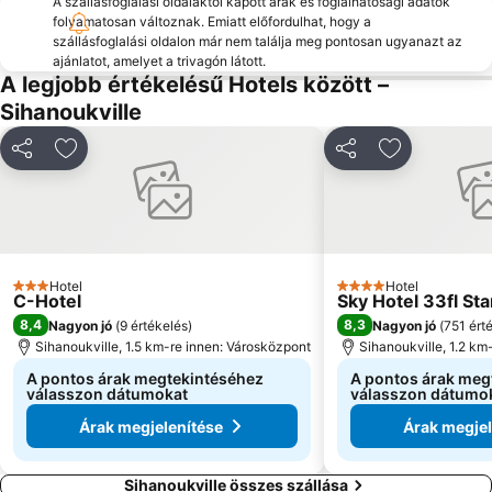
A szállásfoglalási oldalaktól kapott árak és foglalhatósági adatok
folyamatosan változnak. Emiatt előfordulhat, hogy a
szállásfoglalási oldalon már nem találja meg pontosan ugyanazt az
ajánlatot, amelyet a trivagón látott.
A legjobb értékelésű Hotels között –
Sihanoukville
Megosztás
Hozzáadás a kedvencekhez
Megosztás
Hozzáadás 
Hotel
Hotel
3 Kategória
4 Kategória
C-Hotel
Sky Hotel 33fl Sta
8,4
8,3
Nagyon jó
(
9 értékelés
)
Nagyon jó
(
751 ért
Sihanoukville, 1.5 km-re innen: Városközpont
Sihanoukville, 1.2 km
A pontos árak megtekintéséhez
A pontos árak meg
válasszon dátumokat
válasszon dátumo
Árak megjelenítése
Árak megjel
Sihanoukville összes szállása