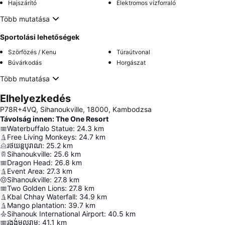
Hajszárító
Elektromos vízforraló
Több mutatása
Sportolási lehetőségek
Szörfözés / Kenu
Túraútvonal
Búvárkodás
Horgászat
Több mutatása
Elhelyezkedés
P78R+4VQ, Sihanoukville, 18000, Kambodzsa
Távolság innen: The One Resort
Waterbuffalo Statue
:
24.3
km
Free Living Monkeys
:
24.7
km
រថយន្តបុរាណ
:
25.2
km
Sihanoukville
:
25.6
km
Dragon Head
:
26.8
km
Event Area
:
27.3
km
Sihanoukville
:
27.8
km
Two Golden Lions
:
27.8
km
Kbal Chhay Waterfall
:
34.9
km
Mango plantation
:
39.7
km
Sihanouk International Airport
:
40.5
km
រង្វង់មូលរាម
:
41.1
km