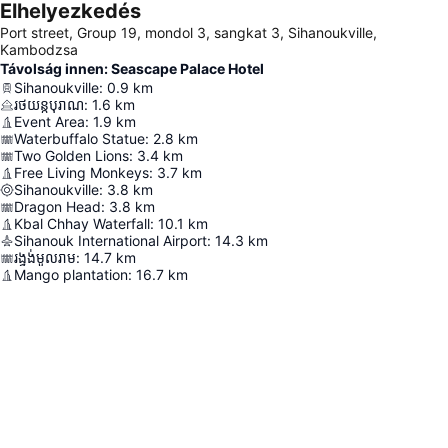
Elhelyezkedés
Port street, Group 19, mondol 3, sangkat 3, Sihanoukville,
Kambodzsa
Távolság innen: Seascape Palace Hotel
Sihanoukville
:
0.9
km
រថយន្តបុរាណ
:
1.6
km
Event Area
:
1.9
km
Waterbuffalo Statue
:
2.8
km
Two Golden Lions
:
3.4
km
Free Living Monkeys
:
3.7
km
Sihanoukville
:
3.8
km
Dragon Head
:
3.8
km
Kbal Chhay Waterfall
:
10.1
km
Sihanouk International Airport
:
14.3
km
រង្វង់មូលរាម
:
14.7
km
Mango plantation
:
16.7
km