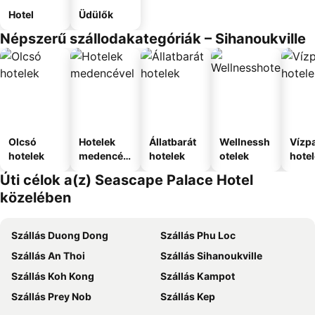
Hotel
Üdülők
Népszerű szállodakategóriák – Sihanoukville
Olcsó
Hotelek
Állatbarát
Wellnessh
Vízpa
hotelek
medencév
hotelek
otelek
hote
el
Úti célok a(z) Seascape Palace Hotel
közelében
Szállás Duong Dong
Szállás Phu Loc
Szállás An Thoi
Szállás Sihanoukville
Szállás Koh Kong
Szállás Kampot
Szállás Prey Nob
Szállás Kep