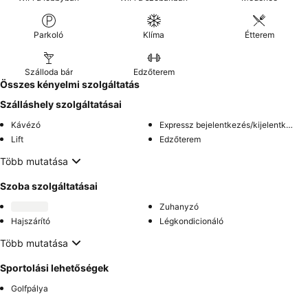
Parkoló
Klíma
Étterem
Szálloda bár
Edzőterem
Összes kényelmi szolgáltatás
Szálláshely szolgáltatásai
Kávézó
Expressz bejelentkezés/kijelentkezés
Lift
Edzőterem
Több mutatása
Szoba szolgáltatásai
Zuhanyzó
Hajszárító
Légkondicionáló
Több mutatása
Sportolási lehetőségek
Golfpálya