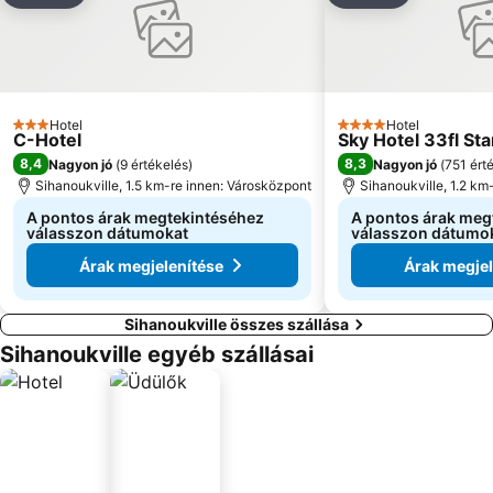
Hotel
Hotel
3 Kategória
4 Kategória
C-Hotel
Sky Hotel 33fl Sta
8,4
8,3
Nagyon jó
(
9 értékelés
)
Nagyon jó
(
751 ért
Sihanoukville, 1.5 km-re innen: Városközpont
Sihanoukville, 1.2 km
A pontos árak megtekintéséhez
A pontos árak meg
válasszon dátumokat
válasszon dátumo
Árak megjelenítése
Árak megjel
Sihanoukville összes szállása
Sihanoukville egyéb szállásai