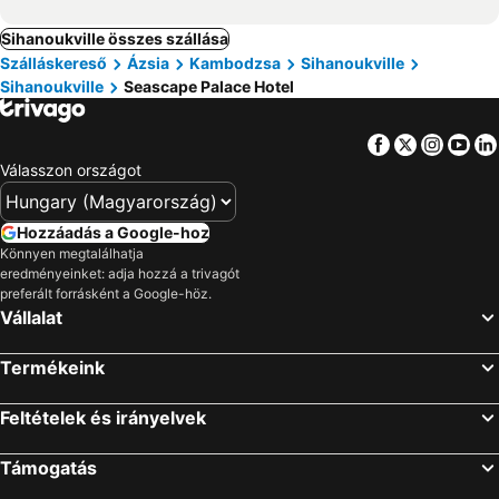
Sihanoukville összes szállása
Szálláskereső
Ázsia
Kambodzsa
Sihanoukville
Sihanoukville
Seascape Palace Hotel
Facebook
Twitter
Insta
Yo
Válasszon országot
Hozzáadás a Google-hoz
Könnyen megtalálhatja
eredményeinket: adja hozzá a trivagót
preferált forrásként a Google-höz.
Vállalat
Termékeink
Feltételek és irányelvek
Támogatás