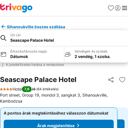
Kedvencek
Bejelen
Me
Sihanoukville összes szállása
Úti cél
Seascape Palace Hotel
Érkezés/távozás napja
Vendégek és szobák
Dátumok
2 vendég, 1 szoba.
A jutalékfizetés hatása a rendezésre
Seascape Palace Hotel
Megosztá
Ho
Hotel
7,6
Jó
(
64 értékelés
)
4 Kategória
Port street, Group 19, mondol 3, sangkat 3, Sihanoukville,
Kambodzsa
A pontos árak megtekintéséhez válasszon dátumokat
A pontos árak megtekintéséhez válasszon dátumokat
Árak megjelenítése
Árak megjelenítése