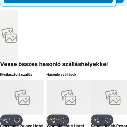
Vesse összes hasonló szálláshelyekkel
Kiválasztott szállás
Hasonló szállások
Hotel
Hotel
Hotel
4 Kategória
5 Kategória
3 Kategória
Megosztás
Hozzáadás a kedvencekhez
Megosztás
Hozzáadás a kedvencekhez
Megosztás
Hozzáad
Seascape Palace Hotel
Won Majestic Hotel
Sahaa Beach Resor