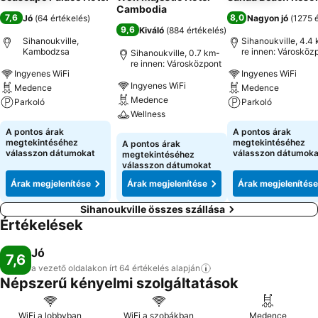
Cambodia
7,6
8,0
Jó
(
64 értékelés
)
Nagyon jó
(
1275 
9,6
Kiváló
(
884 értékelés
)
Sihanoukville,
Sihanoukville, 4.4
Kambodzsa
re innen: Városköz
Sihanoukville, 0.7 km-
re innen: Városközpont
Ingyenes WiFi
Ingyenes WiFi
Ingyenes WiFi
Medence
Medence
Medence
Parkoló
Parkoló
Wellness
Árak megjelenítése
Árak megjeleníté
A pontos árak
A pontos árak
Árak megjelenítése
megtekintéséhez
megtekintéséhez
A pontos árak
válasszon dátumokat
válasszon dátumoka
megtekintéséhez
válasszon dátumokat
Árak megjelenítése
Árak megjelenítése
Árak megjelenítése
Sihanoukville összes szállása
Értékelések
Jó
7,6
a vezető oldalakon írt 64 értékelés
alapján
Népszerű kényelmi szolgáltatások
WiFi a lobbyban
WiFi a szobákban
Medence