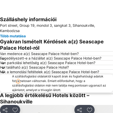
Szálláshely információi
Nagy méretű térkép
Port street, Group 19, mondol 3, sangkat 3, Sihanoukville,
Kambodzsa
Több mutatása
Gyakran Ismételt Kérdések a(z) Seascape
Palace Hotel-ról
Van medence a(z) Seascape Palace Hotel-ben?
Engedélyezett-e a háziállat a(z) Seascape Palace Hotel-ben?
Van parkolási lehetőség a(z) Seascape Palace Hotel-ben?
Hol található a(z) Seascape Palace Hotel?
Mik a lemondási feltételek a(z) Seascape Palace Hotel-ben?
A szállásfoglalási oldalaktól kapott árak és foglalhatósági adatok
folyamatosan változnak. Emiatt előfordulhat, hogy a
szállásfoglalási oldalon már nem találja meg pontosan ugyanazt az
ajánlatot, amelyet a trivagón látott.
A legjobb értékelésű Hotels között –
Sihanoukville
Megosztás
Hozzáadás a kedvencekhez
Megosztás
Hozzáadás 