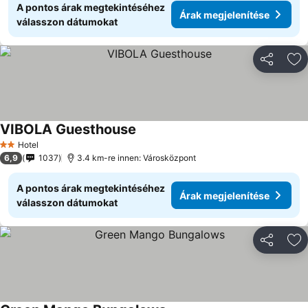
A pontos árak megtekintéséhez
Árak megjelenítése
válasszon dátumokat
Megosztá
Ho
VIBOLA Guesthouse
Hotel
2 Kategória
6,9
1037
3.4 km-re innen: Városközpont
A pontos árak megtekintéséhez
Árak megjelenítése
válasszon dátumokat
Megosztá
Ho