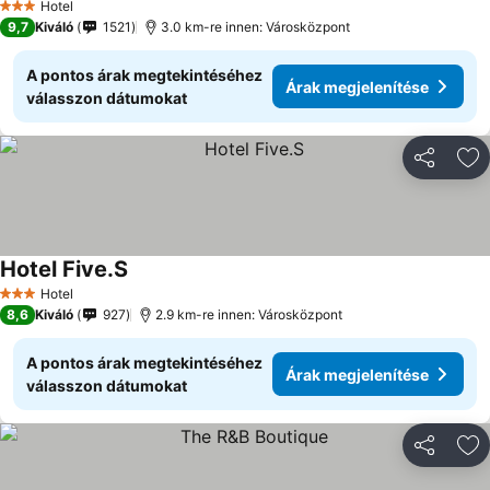
Hotel
3 Kategória
9,7
Kiváló
1521
3.0 km-re innen: Városközpont
A pontos árak megtekintéséhez
Árak megjelenítése
válasszon dátumokat
Megosztá
Ho
Hotel Five.S
Hotel
3 Kategória
8,6
Kiváló
927
2.9 km-re innen: Városközpont
A pontos árak megtekintéséhez
Árak megjelenítése
válasszon dátumokat
Megosztá
Ho