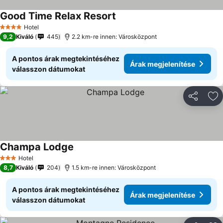
Good Time Relax Resort
Hotel
4 Kategória
9,2
Kiváló
445
2.2 km-re innen: Városközpont
A pontos árak megtekintéséhez
Árak megjelenítése
válasszon dátumokat
Megosztá
Ho
Champa Lodge
Hotel
3 Kategória
8,7
Kiváló
204
1.5 km-re innen: Városközpont
A pontos árak megtekintéséhez
Árak megjelenítése
válasszon dátumokat