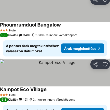
Megosztá
Ho
Phoumrumduol Bungalow
Hotel
3 Kategória
9,0
Kiváló
348
2.6 km-re innen: Városközpont
A pontos árak megtekintéséhez
Árak megjelenítése
válasszon dátumokat
Megosztá
Ho
Kampot Eco Village
Hotel
3 Kategória
9,3
Kiváló
12
3.1 km-re innen: Városközpont