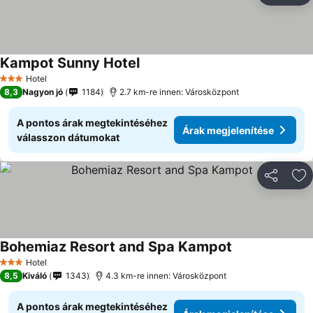
Kampot Sunny Hotel
Hotel
3 Kategória
8,3
Nagyon jó
1184
2.7 km-re innen: Városközpont
A pontos árak megtekintéséhez
Árak megjelenítése
válasszon dátumokat
Megosztá
Ho
Bohemiaz Resort and Spa Kampot
Hotel
3 Kategória
8,5
Kiváló
1343
4.3 km-re innen: Városközpont
A pontos árak megtekintéséhez