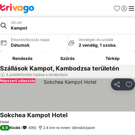
Kedvencek
Bejelen
Me
Úti cél
Kampot
Érkezés/távozás napja
Vendégek és szobák
Dátumok
2 vendég, 1 szoba.
Rendezés
Szűrés
Térkép
Szállások Kampot, Kambodzsa területén
A jutalékfizetés hatása a rendezésre
Népszerű választás
Megosztá
Ho
Sokchea Kampot Hotel
Hotel
8,9
Kiváló
495
2.4 km-re innen: Városközpont