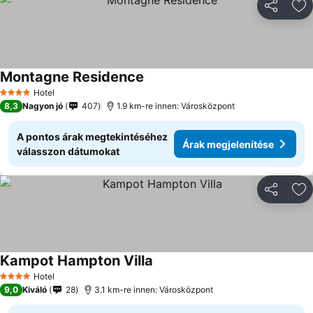
Megosztá
Ho
Montagne Residence
Hotel
4 Kategória
8,3
Nagyon jó
407
1.9 km-re innen: Városközpont
A pontos árak megtekintéséhez
Árak megjelenítése
válasszon dátumokat
Megosztá
Ho
Kampot Hampton Villa
Hotel
4 Kategória
9,0
Kiváló
28
3.1 km-re innen: Városközpont