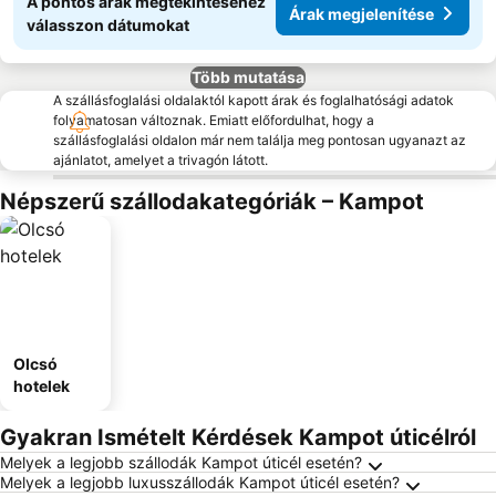
A pontos árak megtekintéséhez
Árak megjelenítése
válasszon dátumokat
Több mutatása
A szállásfoglalási oldalaktól kapott árak és foglalhatósági adatok
folyamatosan változnak. Emiatt előfordulhat, hogy a
szállásfoglalási oldalon már nem találja meg pontosan ugyanazt az
ajánlatot, amelyet a trivagón látott.
Népszerű szállodakategóriák – Kampot
Olcsó
hotelek
Gyakran Ismételt Kérdések Kampot úticélról
Melyek a legjobb szállodák Kampot úticél esetén?
Melyek a legjobb luxusszállodák Kampot úticél esetén?