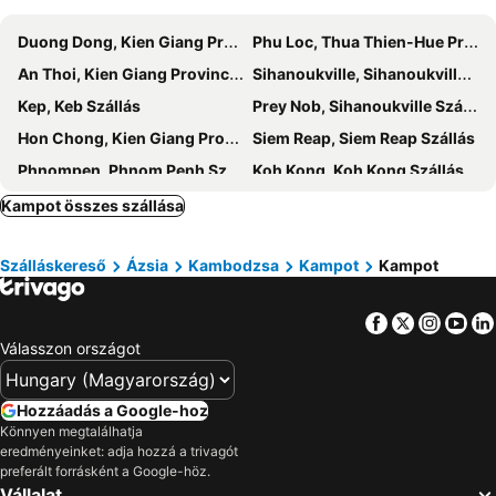
Duong Dong, Kien Giang Province Szállás
Phu Loc, Thua Thien-Hue Province Szállás
An Thoi, Kien Giang Province Szállás
Sihanoukville, Sihanoukville Szállás
Kep, Keb Szállás
Prey Nob, Sihanoukville Szállás
Hon Chong, Kien Giang Province Szállás
Siem Reap, Siem Reap Szállás
Phnompen, Phnom Penh Szállás
Koh Kong, Koh Kong Szállás
Sen Monorom, Mondul Kiri Szállás
Battambang, Battambang Szállás
Kampot összes szállása
Szálláskereső
Ázsia
Kambodzsa
Kampot
Kampot
Facebook
Twitter
Insta
Yo
Válasszon országot
Hozzáadás a Google-hoz
Könnyen megtalálhatja
eredményeinket: adja hozzá a trivagót
preferált forrásként a Google-höz.
Vállalat