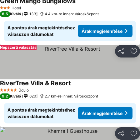
Green Mango Bungalows
Hotel
3 Kategória
8,5
Kiváló
133
4.4 km-re innen: Városközpont
A pontos árak megtekintéséhez
Árak megjelenítése
válasszon dátumokat
Népszerű választás
Megosztá
Ho
RiverTree Villa & Resort
Üdülő
5 Kategória
9,2
Kiváló
620
2.7 km-re innen: Városközpont
A pontos árak megtekintéséhez
Árak megjelenítése
válasszon dátumokat
Megosztá
Ho