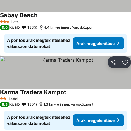
Sabay Beach
Hotel
3 Kategória
9,0
Kiváló
1335
4.4 km-re innen: Városközpont
A pontos árak megtekintéséhez
Árak megjelenítése
válasszon dátumokat
Megosztá
Ho
Karma Traders Kampot
Hostel
2 Kategória
8,9
Kiváló
1301
1.3 km-re innen: Városközpont
A pontos árak megtekintéséhez
Árak megjelenítése
válasszon dátumokat