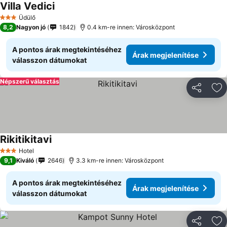
Villa Vedici
Üdülő
3 Kategória
8,2
Nagyon jó
1842
0.4 km-re innen: Városközpont
A pontos árak megtekintéséhez
Árak megjelenítése
válasszon dátumokat
Népszerű választás
Megosztá
Ho
Rikitikitavi
Hotel
3 Kategória
9,1
Kiváló
2646
3.3 km-re innen: Városközpont
A pontos árak megtekintéséhez
Árak megjelenítése
válasszon dátumokat
Megosztá
Ho