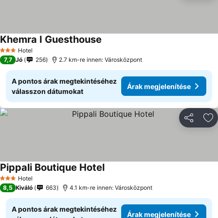
Khemra I Guesthouse
Hotel
3 Kategória
7,7
Jó
256
2.7 km-re innen: Városközpont
A pontos árak megtekintéséhez
Árak megjelenítése
válasszon dátumokat
Megosztá
Ho
Pippali Boutique Hotel
Hotel
3 Kategória
8,5
Kiváló
663
4.1 km-re innen: Városközpont
A pontos árak megtekintéséhez
Árak megjelenítése