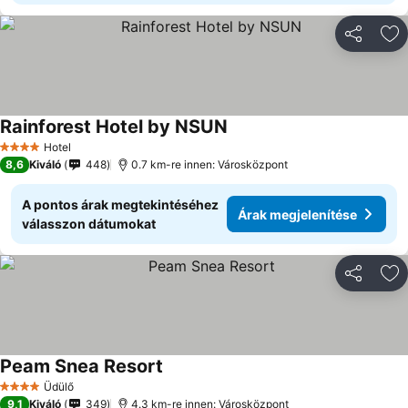
Megosztá
Ho
Rainforest Hotel by NSUN
Hotel
4 Kategória
8,6
Kiváló
448
0.7 km-re innen: Városközpont
A pontos árak megtekintéséhez
Árak megjelenítése
válasszon dátumokat
Megosztá
Ho
Peam Snea Resort
Üdülő
4 Kategória
9,1
Kiváló
349
4.3 km-re innen: Városközpont