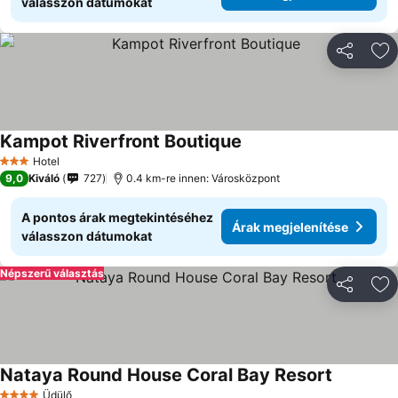
válasszon dátumokat
Megosztá
Ho
Kampot Riverfront Boutique
Hotel
3 Kategória
9,0
Kiváló
727
0.4 km-re innen: Városközpont
A pontos árak megtekintéséhez
Árak megjelenítése
válasszon dátumokat
Népszerű választás
Megosztá
Ho
Nataya Round House Coral Bay Resort
Üdülő