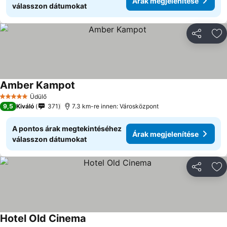
Árak megjelenítése
válasszon dátumokat
Megosztá
Ho
Amber Kampot
Üdülő
5 Kategória
9,5
Kiváló
371
7.3 km-re innen: Városközpont
A pontos árak megtekintéséhez
Árak megjelenítése
válasszon dátumokat
Megosztá
Ho
Hotel Old Cinema