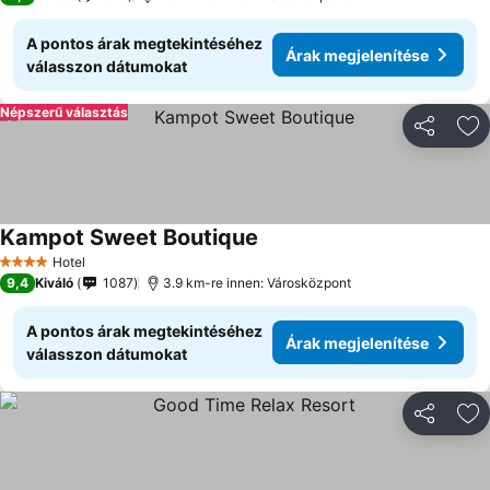
A pontos árak megtekintéséhez
Árak megjelenítése
válasszon dátumokat
Népszerű választás
Megosztá
Ho
Kampot Sweet Boutique
Hotel
4 Kategória
9,4
Kiváló
1087
3.9 km-re innen: Városközpont
A pontos árak megtekintéséhez
Árak megjelenítése
válasszon dátumokat
Megosztá
Ho