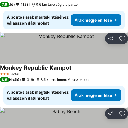
4 Kategória
7,9
Jó
1128
0.6 km távolságra a parttól
A pontos árak megtekintéséhez
Árak megjelenítése
válasszon dátumokat
Megosztá
Ho
Monkey Republic Kampot
Hotel
3 Kategória
8,5
Kiváló
316
3.5 km-re innen: Városközpont
A pontos árak megtekintéséhez
Árak megjelenítése
válasszon dátumokat
Megosztá
Ho