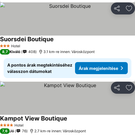
Megosztá
Ho
Suorsdei Boutique
Hotel
3 Kategória
8,7
Kiváló
408
3.1 km-re innen: Városközpont
A pontos árak megtekintéséhez
Árak megjelenítése
válasszon dátumokat
Megosztá
Ho
Kampot View Boutique
Hotel
4 Kategória
7,6
Jó
76
2.7 km-re innen: Városközpont