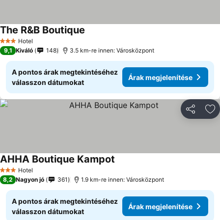
The R&B Boutique
Hotel
3 Kategória
9,1
Kiváló
148
3.5 km-re innen: Városközpont
A pontos árak megtekintéséhez
Árak megjelenítése
válasszon dátumokat
Megosztá
Ho
AHHA Boutique Kampot
Hotel
3 Kategória
8,2
Nagyon jó
361
1.9 km-re innen: Városközpont
A pontos árak megtekintéséhez
Árak megjelenítése
válasszon dátumokat