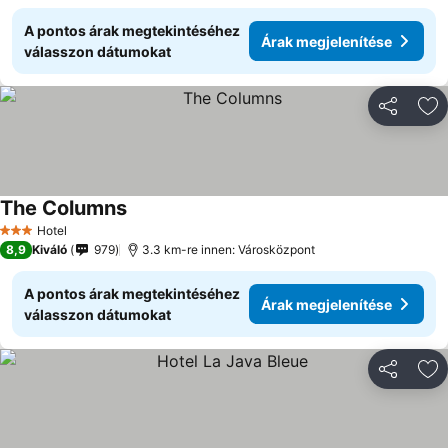
A pontos árak megtekintéséhez
Árak megjelenítése
válasszon dátumokat
Megosztá
Ho
The Columns
Hotel
3 Kategória
8,9
Kiváló
979
3.3 km-re innen: Városközpont
A pontos árak megtekintéséhez
Árak megjelenítése
válasszon dátumokat
Megosztá
Ho