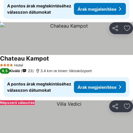
A pontos árak megtekintéséhez
Árak megjelenítése
válasszon dátumokat
Megosztá
Ho
Chateau Kampot
Hotel
4 Kategória
9,5
Kiváló
23
3.4 km-re innen: Városközpont
A pontos árak megtekintéséhez
Árak megjelenítése
válasszon dátumokat
Népszerű választás
Megosztá
Ho