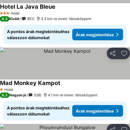
Hotel La Java Bleue
Hotel
3 Kategória
9,3
Kiváló
851
3.3 km-re innen: Városközpont
A pontos árak megtekintéséhez
Árak megjelenítése
válasszon dátumokat
Megosztá
Ho
Mad Monkey Kampot
Hotel
1 Kategória
8,2
Nagyon jó
528
4.1 km-re innen: Városközpont
A pontos árak megtekintéséhez
Árak megjelenítése
válasszon dátumokat