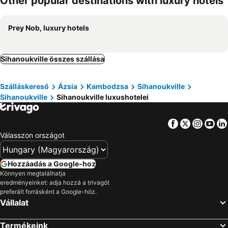
Other popular destinations with luxury hotels
Prey Nob, luxury hotels
Sihanoukville összes szállása
Szálláskereső
Ázsia
Kambodzsa
Sihanoukville
Sihanoukville
Sihanoukville luxushotelei
Facebook
Twitter
Insta
Yo
Válasszon országot
Hozzáadás a Google-hoz
Könnyen megtalálhatja
eredményeinket: adja hozzá a trivagót
preferált forrásként a Google-höz.
Vállalat
Termékeink