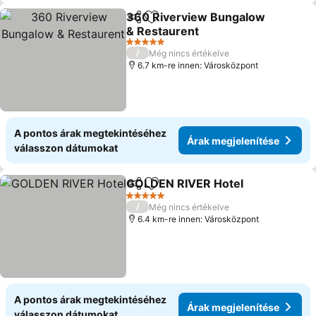
360 Riverview Bungalow
Megosztás
Hozzáadás a kedvencekhez
& Restaurent
Árak megjelenítése
5 Kategória
/
Még nincs értékelve
6.7 km-re innen: Városközpont
A pontos árak megtekintéséhez
Árak megjelenítése
válasszon dátumokat
GOLDEN RIVER Hotel
Megosztás
Hozzáadás a kedvencekhez
Árak
5 Kategória
/
Még nincs értékelve
6.4 km-re innen: Városközpont
A pontos árak megtekintéséhez
Árak megjelenítése
válasszon dátumokat