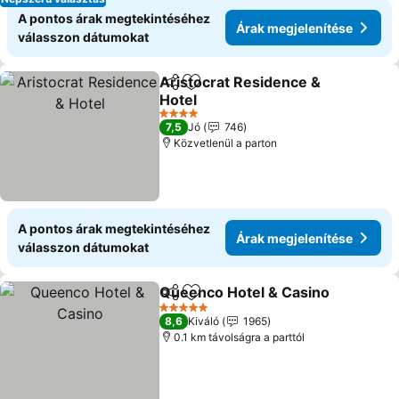
A pontos árak megtekintéséhez
Árak megjelenítése
válasszon dátumokat
Aristocrat Residence &
Megosztás
Hozzáadás a kedvencekhez
Hotel
Árak megjelenítése
4 Kategória
7,5
Jó
746
Közvetlenül a parton
A pontos árak megtekintéséhez
Árak megjelenítése
válasszon dátumokat
Queenco Hotel & Casino
Megosztás
Hozzáadás a kedvencekhez
Á
5 Kategória
8,6
Kiváló
1965
0.1 km távolságra a parttól