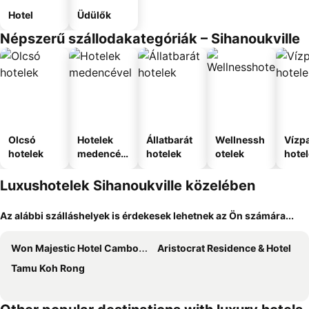
Hotel
Üdülők
Népszerű szállodakategóriák – Sihanoukville
Olcsó
Hotelek
Állatbarát
Wellnessh
Vízpa
hotelek
medencév
hotelek
otelek
hote
el
Luxushotelek Sihanoukville közelében
Az alábbi szálláshelyek is érdekesek lehetnek az Ön számára...
Won Majestic Hotel Cambodia
Aristocrat Residence & Hotel
Tamu Koh Rong