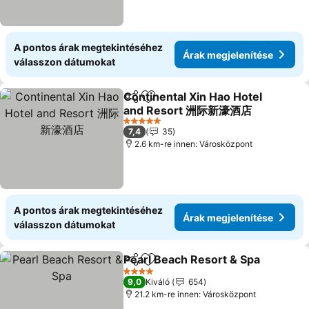
A pontos árak megtekintéséhez
Árak megjelenítése
válasszon dátumokat
Continental Xin Hao Hotel
Megosztás
Hozzáadás a kedvencekhez
and Resort 洲际新濠酒店
Árak megjelenítése
5 Kategória
7,4
35
2.6 km-re innen: Városközpont
A pontos árak megtekintéséhez
Árak megjelenítése
válasszon dátumokat
Pearl Beach Resort & Spa
Megosztás
Hozzáadás a kedvencekhez
4 Kategória
9,0
Kiváló
654
21.2 km-re innen: Városközpont