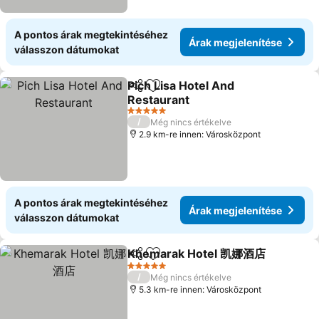
A pontos árak megtekintéséhez
Árak megjelenítése
válasszon dátumokat
Pich Lisa Hotel And
Megosztás
Hozzáadás a kedvencekhez
Restaurant
Árak megjelenítése
5 Kategória
/
Még nincs értékelve
2.9 km-re innen: Városközpont
A pontos árak megtekintéséhez
Árak megjelenítése
válasszon dátumokat
Khemarak Hotel 凯娜酒店
Megosztás
Hozzáadás a kedvencekhez
Á
5 Kategória
/
Még nincs értékelve
5.3 km-re innen: Városközpont