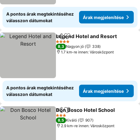
A pontos árak megtekintéséhez
Árak megjelenítése
válasszon dátumokat
Legend Hotel and Resort
Megosztás
Hozzáadás a kedvencekhez
Á
4 Kategória
8,3
Nagyon jó
338
1.7 km-re innen: Városközpont
A pontos árak megtekintéséhez
Árak megjelenítése
válasszon dátumokat
Don Bosco Hotel School
Megosztás
Hozzáadás a kedvencekhez
Ár
3 Kategória
8,5
Kiváló
907
2.9 km-re innen: Városközpont