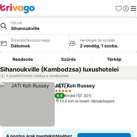
Kedvencek
Bejelen
Me
Úti cél
Sihanoukville
Érkezés/távozás napja
Vendégek és szobák
Dátumok
2 vendég, 1 szoba.
Rendezés
Szűrés
Térkép
Sihanoukville (Kambodzsa) luxushotelei
A jutalékfizetés hatása a rendezésre
JATI Koh Russey
Megosztás
Hozzáadás a kedvencekhez
Árak megj
5 Kategória
9,6
Kiváló
301
13.0 km-re innen: Városközpont
A pontos árak megtekintéséhez