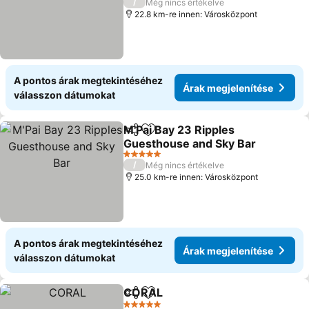
/
Még nincs értékelve
22.8 km-re innen: Városközpont
A pontos árak megtekintéséhez
Árak megjelenítése
válasszon dátumokat
M'Pai Bay 23 Ripples
Megosztás
Hozzáadás a kedvencekhez
Guesthouse and Sky Bar
Árak megjelenítése
5 Kategória
/
Még nincs értékelve
25.0 km-re innen: Városközpont
A pontos árak megtekintéséhez
Árak megjelenítése
válasszon dátumokat
CORAL
Megosztás
Hozzáadás a kedvencekhez
Árak megjelenítése