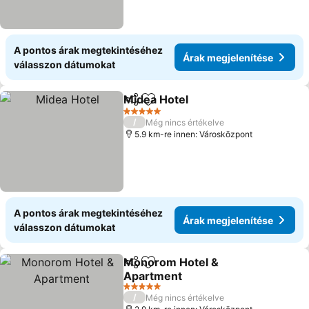
A pontos árak megtekintéséhez
Árak megjelenítése
válasszon dátumokat
Midea Hotel
Megosztás
Hozzáadás a kedvencekhez
Árak megjelen
5 Kategória
/
Még nincs értékelve
5.9 km-re innen: Városközpont
A pontos árak megtekintéséhez
Árak megjelenítése
válasszon dátumokat
Monorom Hotel &
Megosztás
Hozzáadás a kedvencekhez
Apartment
Árak megjelenítése
5 Kategória
/
Még nincs értékelve