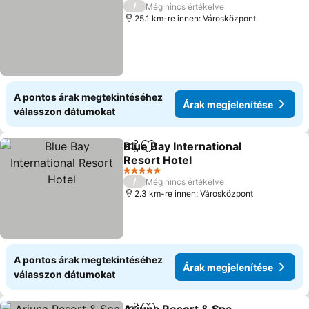
5 Kategória
/
Még nincs értékelve
25.1 km-re innen: Városközpont
A pontos árak megtekintéséhez
Árak megjelenítése
válasszon dátumokat
Blue Bay International
Megosztás
Hozzáadás a kedvencekhez
Resort Hotel
Árak megjelenítése
5 Kategória
/
Még nincs értékelve
2.3 km-re innen: Városközpont
A pontos árak megtekintéséhez
Árak megjelenítése
válasszon dátumokat