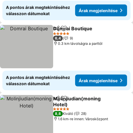
A pontos árak megtekintéséhez
Árak megjelenítése
válasszon dátumokat
Domrai Boutique
Megosztás
Hozzáadás a kedvencekhez
Árak megj
5 Kategória
6,4
9
0.3 km távolságra a parttól
A pontos árak megtekintéséhez
Árak megjelenítése
válasszon dátumokat
Molinjiudian(moning
Megosztás
Hozzáadás a kedvencekhez
Hotel)
Árak megjelenítése
5 Kategória
8,8
Kiváló
28
1.6 km-re innen: Városközpont