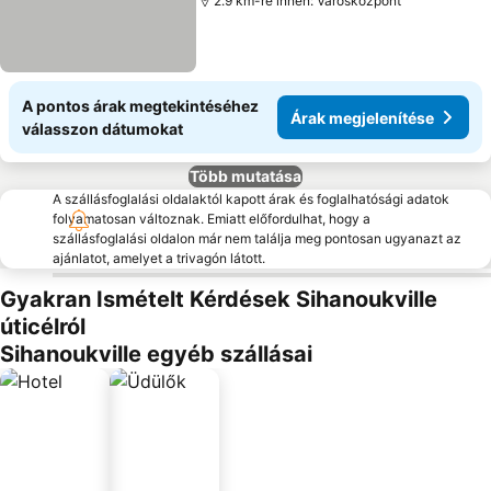
2.9 km-re innen: Városközpont
A pontos árak megtekintéséhez
Árak megjelenítése
válasszon dátumokat
Több mutatása
A szállásfoglalási oldalaktól kapott árak és foglalhatósági adatok
folyamatosan változnak. Emiatt előfordulhat, hogy a
szállásfoglalási oldalon már nem találja meg pontosan ugyanazt az
ajánlatot, amelyet a trivagón látott.
Gyakran Ismételt Kérdések Sihanoukville
úticélról
Sihanoukville egyéb szállásai