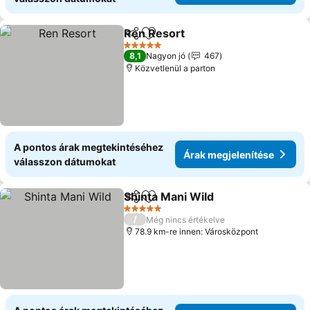
Ren Resort
Megosztás
Hozzáadás a kedvencekhez
Árak megjelení
5 Kategória
8,1
Nagyon jó
467
Közvetlenül a parton
A pontos árak megtekintéséhez
Árak megjelenítése
válasszon dátumokat
Shinta Mani Wild
Megosztás
Hozzáadás a kedvencekhez
Árak megj
5 Kategória
/
Még nincs értékelve
78.9 km-re innen: Városközpont