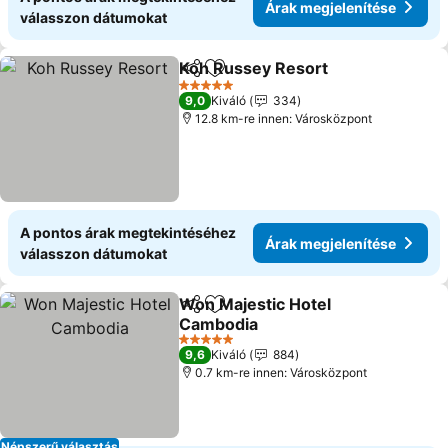
Árak megjelenítése
válasszon dátumokat
Koh Russey Resort
Megosztás
Hozzáadás a kedvencekhez
Árak me
5 Kategória
9,0
Kiváló
334
12.8 km-re innen: Városközpont
A pontos árak megtekintéséhez
Árak megjelenítése
válasszon dátumokat
Won Majestic Hotel
Megosztás
Hozzáadás a kedvencekhez
Cambodia
Árak megjelenítése
5 Kategória
9,6
Kiváló
884
0.7 km-re innen: Városközpont
Népszerű választás