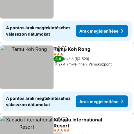
A pontos árak megtekintéséhez
Árak megjelenítése
válasszon dátumokat
Tamu Koh Rong
Megosztás
Hozzáadás a kedvencekhez
Árak megje
3 Kategória
8,9
Kiváló
529
27.4 km-re innen: Városközpont
A pontos árak megtekintéséhez
Árak megjelenítése
válasszon dátumokat
Xanadu International
Megosztás
Hozzáadás a kedvencekhez
Resort
Árak megjelenítése
5 Kategória