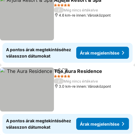
Arjuna Resort & Spa
Megosztás
Hozzáadás a kedvencekhez
Árak m
5 Kategória
/
Még nincs értékelve
4.6 km-re innen: Városközpont
A pontos árak megtekintéséhez
Árak megjelenítése
válasszon dátumokat
The Aura Residence
Megosztás
Hozzáadás a kedvencekhez
Árak 
5 Kategória
/
Még nincs értékelve
3.0 km-re innen: Városközpont
A pontos árak megtekintéséhez
Árak megjelenítése
válasszon dátumokat