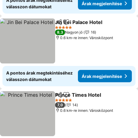
A pontos árak megtekintéséhez
Árak megjelenítése
válasszon dátumokat
Jin Bei Palace Hotel
Megosztás
Hozzáadás a kedvencekhez
Árak m
5 Kategória
8,3
Nagyon jó
16
0.6 km-re innen: Városközpont
A pontos árak megtekintéséhez
Árak megjelenítése
válasszon dátumokat
Prince Times Hotel
Megosztás
Hozzáadás a kedvencekhez
Árak me
5 Kategória
7,0
14
0.6 km-re innen: Városközpont