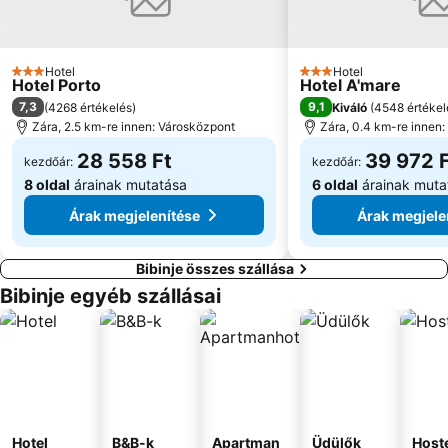
Hotel
Hotel
3 Kategória
3 Kategória
Hotel Porto
Hotel A'mare
7,3
9,1
(
4268 értékelés
)
Kiváló
(
4548 értékel
Zára, 2.5 km-re innen: Városközpont
Zára, 0.4 km-re innen
28 558 Ft
39 972 
kezdőár:
kezdőár:
8 oldal
árainak mutatása
6 oldal
árainak muta
Árak megjelenítése
Árak megjele
Bibinje összes szállása
Bibinje egyéb szállásai
Hotel
B&B-k
Apartman
Üdülők
Host