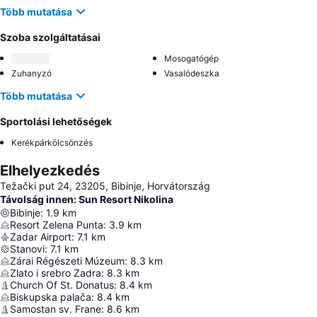
Több mutatása
Szoba szolgáltatásai
Mosogatógép
Zuhanyzó
Vasalódeszka
Több mutatása
Sportolási lehetőségek
Kerékpárkölcsönzés
Elhelyezkedés
Težački put 24, 23205, Bibinje, Horvátország
Távolság innen: Sun Resort Nikolina
Bibinje
:
1.9
km
Resort Zelena Punta
:
3.9
km
Zadar Airport
:
7.1
km
Stanovi
:
7.1
km
Zárai Régészeti Múzeum
:
8.3
km
Zlato i srebro Zadra
:
8.3
km
Church Of St. Donatus
:
8.4
km
Biskupska palača
:
8.4
km
Samostan sv. Frane
:
8.6
km