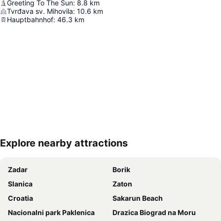
Greeting To The Sun
:
8.8
km
Tvrđava sv. Mihovila
:
10.6
km
Hauptbahnhof
:
46.3
km
Explore nearby attractions
Nagy méretű térkép
Zadar
Borik
Slanica
Zaton
Croatia
Sakarun Beach
Nacionalni park Paklenica
Drazica Biograd na Moru