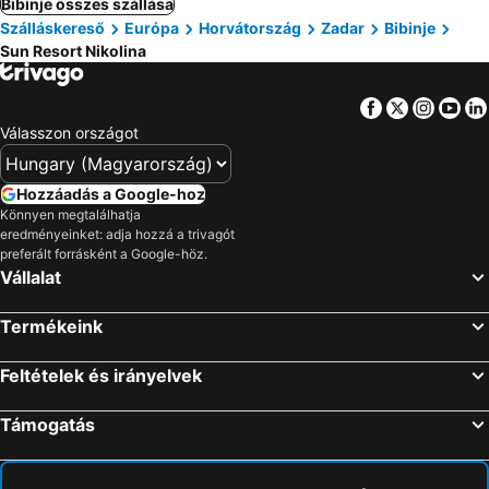
Bibinje összes szállása
Szálláskereső
Európa
Horvátország
Zadar
Bibinje
Sun Resort Nikolina
Facebook
Twitter
Insta
Yo
Válasszon országot
Hozzáadás a Google-hoz
Könnyen megtalálhatja
eredményeinket: adja hozzá a trivagót
preferált forrásként a Google-höz.
Vállalat
Termékeink
Feltételek és irányelvek
Támogatás