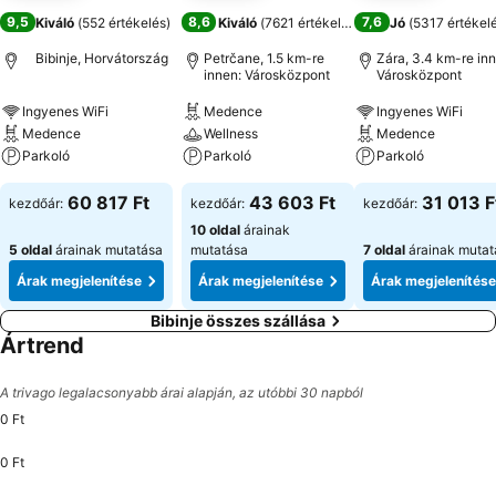
9,5
8,6
7,6
Kiváló
(
552 értékelés
)
Kiváló
(
7621 értékelés
)
Jó
(
5317 értékel
Bibinje, Horvátország
Petrčane, 1.5 km-re
Zára, 3.4 km-re inn
innen: Városközpont
Városközpont
Ingyenes WiFi
Medence
Ingyenes WiFi
Medence
Wellness
Medence
Parkoló
Parkoló
Parkoló
60 817 Ft
43 603 Ft
31 013 F
kezdőár:
kezdőár:
kezdőár:
10 oldal
árainak
5 oldal
árainak mutatása
mutatása
7 oldal
árainak mutat
Árak megjelenítése
Árak megjelenítése
Árak megjelenítése
Bibinje összes szállása
Ártrend
A trivago legalacsonyabb árai alapján, az utóbbi 30 napból
0 Ft
0 Ft