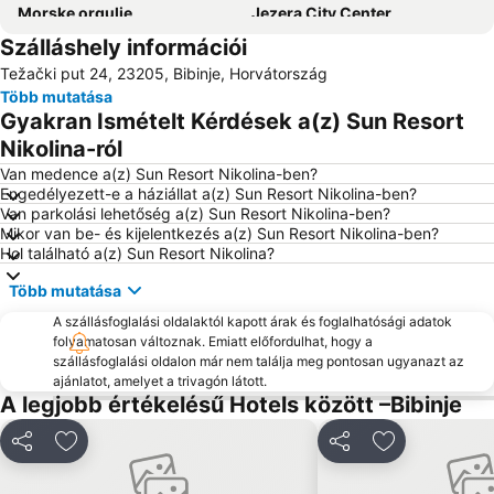
Morske orgulje
Jezera City Center
Szálláshely információi
Kolovare
Porto di Zadar
Težački put 24, 23205, Bibinje, Horvátország
Stari Zadar
Forum
Több mutatása
Avtobusni kolodvor Zadar - Liburnija
Zracna luka Zadar
Gyakran Ismételt Kérdések a(z) Sun Resort
Stari Grad Pag
Bosana
Nikolina-ról
Grad Biograd na Moru
Ždrijac
Van medence a(z) Sun Resort Nikolina-ben?
Engedélyezett-e a háziállat a(z) Sun Resort Nikolina-ben?
Sveti Šime
Ferry Biograd-Tkon
Van parkolási lehetőség a(z) Sun Resort Nikolina-ben?
Mikor van be- és kijelentkezés a(z) Sun Resort Nikolina-ben?
Obala kralja Petra Krešimira IV
Hol található a(z) Sun Resort Nikolina?
Több mutatása
A szállásfoglalási oldalaktól kapott árak és foglalhatósági adatok
folyamatosan változnak. Emiatt előfordulhat, hogy a
szállásfoglalási oldalon már nem találja meg pontosan ugyanazt az
ajánlatot, amelyet a trivagón látott.
A legjobb értékelésű Hotels között –Bibinje
Megosztás
Hozzáadás a kedvencekhez
Megosztás
Hozzáadás a