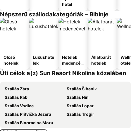
hotel
Népszerű szállodakategóriák – Bibinje
Olcsó
Luxushote
Hotelek
Állatbarát
Well
hotelek
lek
medencév
hotelek
otele
el
Úti célok a(z) Sun Resort Nikolina közelében
Szállás Zára
Szállás Šibenik
Szállás Rab
Szállás Nin
Szállás Vodice
Szállás Lopar
Szállás Plitvička Jezera
Szállás Trogir
Szállás Biograd na Moru