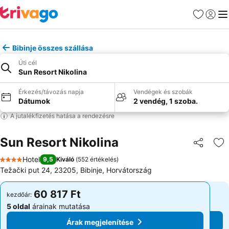
Kedvencek
Bejelen
Me
Bibinje összes szállása
Úti cél
Sun Resort Nikolina
Érkezés/távozás napja
Vendégek és szobák
Dátumok
2 vendég, 1 szoba.
A jutalékfizetés hatása a rendezésre
Sun Resort Nikolina
Megosztá
Ho
Hotel
9,5
Kiváló
(
552 értékelés
)
4 Kategória
Težački put 24, 23205, Bibinje, Horvátország
60 817 Ft
60 817 Ft
kezdőár:
kezdőár:
5 oldal
árainak mutatása
5 oldal
árainak mutatása
Árak megjelenítése
Árak megjelenítése