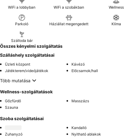
WiFi a lobbyban
WiFi a szobákban
Wellness
Parkoló
Háziállat megengedett
Klíma
Szálloda bár
Összes kényelmi szolgáltatás
Szálláshely szolgáltatásai
Üzleti központ
Kávézó
Játékterem/videójátékok
Előcsarnok/hall
Több mutatása
Wellness-szolgáltatások
Gőzfürdő
Masszázs
Szauna
Szoba szolgáltatásai
Kandalló
Zuhanyzó
Nyitható ablakok