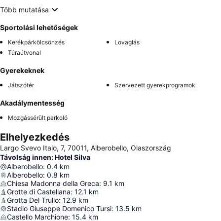
Több mutatása
Sportolási lehetőségek
Kerékpárkölcsönzés
Lovaglás
Túraútvonal
Gyerekeknek
Játszótér
Szervezett gyerekprogramok
Akadálymentesség
Mozgássérült parkoló
Elhelyezkedés
Largo Svevo Italo, 7, 70011, Alberobello, Olaszország
Távolság innen: Hotel Silva
Alberobello
:
0.4
km
Alberobello
:
0.8
km
Chiesa Madonna della Greca
:
9.1
km
Grotte di Castellana
:
12.1
km
Grotta Del Trullo
:
12.9
km
Stadio Giuseppe Domenico Tursi
:
13.5
km
Castello Marchione
:
15.4
km