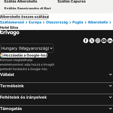
Szállás Alberobello
Szállás Capurso
Szállás Sannicandro di Bari
Alberobello összes szállása
Szálláskereső
Európa
Olaszország
Puglia
Alberobello
Hotel Silva
Facebook
Twitter
Insta
Yo
Hozzáadás a Google-hoz
Könnyen megtalálhatja
eredményeinket: adja hozzá a trivagót
preferált forrásként a Google-höz.
Vállalat
Termékeink
Feltételek és irányelvek
Támogatás