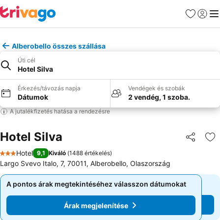
Kedvencek
Bejelen
Me
Alberobello összes szállása
Úti cél
Hotel Silva
Érkezés/távozás napja
Vendégek és szobák
Dátumok
2 vendég, 1 szoba.
A jutalékfizetés hatása a rendezésre
Hotel Silva
Megosztá
Ho
Hotel
9,1
Kiváló
(
1488 értékelés
)
3 Kategória
Largo Svevo Italo, 7, 70011, Alberobello, Olaszország
A pontos árak megtekintéséhez válasszon dátumokat
A pontos árak megtekintéséhez válasszon dátumokat
Árak megjelenítése
Árak megjelenítése