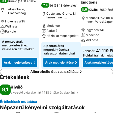
9,1
Kiváló
(
1488 értékelés
)
Emotions
7,9
Jó
(
5343 értékelés
)
Alberobello,
8,5
Kiváló
(
5650 érté
Olaszország
Castellana Grotte, 1.1
km-re innen:
Monopoli, 6.2 km-r
Városközpont
Ingyenes WiFi
innen: Városközpon
Medence
Wellness
Ingyenes WiFi
Parkoló
Parkoló
Medence
Háziállat megengedett
Wellness
A pontos árak
megtekintéséhez
A pontos árak
válasszon dátumokat
megtekintéséhez
41 119 F
kezdőár:
válasszon dátumokat
8 oldal
árainak muta
Árak megjelenítése
Árak megjelenítése
Árak megjelenítése
Alberobello összes szállása
Értékelések
Kiváló
9,1
a vezető oldalakon írt 1488 értékelés
alapján
Értékelések mutatása
Népszerű kényelmi szolgáltatások