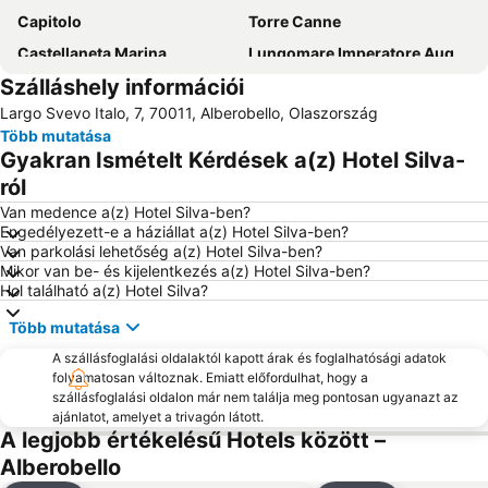
Capitolo
Torre Canne
Castellaneta Marina
Lungomare Imperatore Augusto
Szálláshely információi
San Nicola
Al Pescatore
Largo Svevo Italo, 7, 70011, Alberobello, Olaszország
Grotte di Castellana
Bender Qassim Nemzetközi Repülőtér
Több mutatása
Teatro Margherita
Corso Vittorio Emanuele
Gyakran Ismételt Kérdések a(z) Hotel Silva-
Porto di Bari
Lido Morelli Rosa Marina
ról
Via Sparano da Bari
Castello Normanno-Svevo
Van medence a(z) Hotel Silva-ben?
Engedélyezett-e a háziállat a(z) Hotel Silva-ben?
Marina di Ginosa
The Trulli of Alberobello
Van parkolási lehetőség a(z) Hotel Silva-ben?
Mikor van be- és kijelentkezés a(z) Hotel Silva-ben?
Zoosafari
Savelletri
Hol található a(z) Hotel Silva?
Cozze
Orto Botanico
Több mutatása
Primitivo
Cattedrale di San Sabino
A szállásfoglalási oldalaktól kapott árak és foglalhatósági adatok
Saint Nicholas Folk Festival
Piazza Cristoforo Colombo
folyamatosan változnak. Emiatt előfordulhat, hogy a
szállásfoglalási oldalon már nem találja meg pontosan ugyanazt az
Lido Santo Stefano
Centro storico
ajánlatot, amelyet a trivagón látott.
Taranto - Grottaglie Repülőtér
Ceglie del Campo
A legjobb értékelésű Hotels között –
Alberobello
Mungivacca
Picone