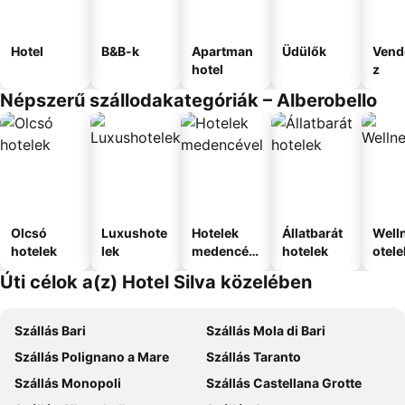
Hotel
B&B-k
Apartman
Üdülők
Vend
hotel
z
Népszerű szállodakategóriák – Alberobello
Olcsó
Luxushote
Hotelek
Állatbarát
Well
hotelek
lek
medencév
hotelek
otele
el
Úti célok a(z) Hotel Silva közelében
Szállás Bari
Szállás Mola di Bari
Szállás Polignano a Mare
Szállás Taranto
Szállás Monopoli
Szállás Castellana Grotte