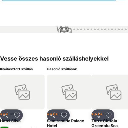
1 / 54
Vesse összes hasonló szálláshelyekkel
Kiválasztott szállás
Hasonló szállások
Hotel
Hotel
Hotel
3 Kategória
4 Kategória
4 Kategória
Megosztás
Hozzáadás a kedvencekhez
Megosztás
Hozzáadás a kedvencekhez
Megosztás
Hozzáad
Hotel Silva
Semiramide Palace
Torre Cintola
Hotel
Greenblu Sea