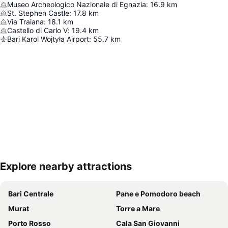
Museo Archeologico Nazionale di Egnazia
:
16.9
km
St. Stephen Castle
:
17.8
km
Via Traiana
:
18.1
km
Castello di Carlo V
:
19.4
km
Bari Karol Wojtyła Airport
:
55.7
km
Explore nearby attractions
Nagy méretű térkép
Bari Centrale
Pane e Pomodoro beach
Murat
Torre a Mare
Porto Rosso
Cala San Giovanni