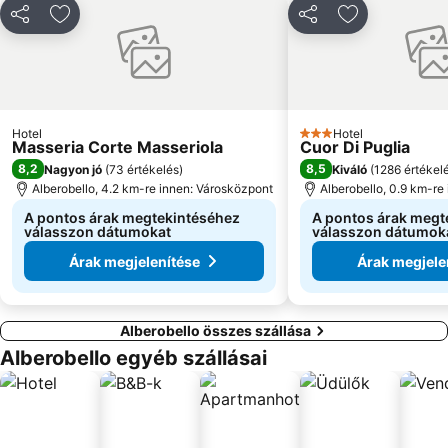
Centro storico
Marina di Pulsano
Megosztás
Hozzáadás a kedvencekhez
Megosztás
Hozzáadás a
Hotel
Hotel
3 Kategória
Masseria Corte Masseriola
Cuor Di Puglia
8,2
8,5
Nagyon jó
(
73 értékelés
)
Kiváló
(
1286 értékel
Alberobello, 4.2 km-re innen: Városközpont
Alberobello, 0.9 km-re
A pontos árak megtekintéséhez
A pontos árak megt
válasszon dátumokat
válasszon dátumok
Árak megjelenítése
Árak megjele
Alberobello összes szállása
Alberobello egyéb szállásai