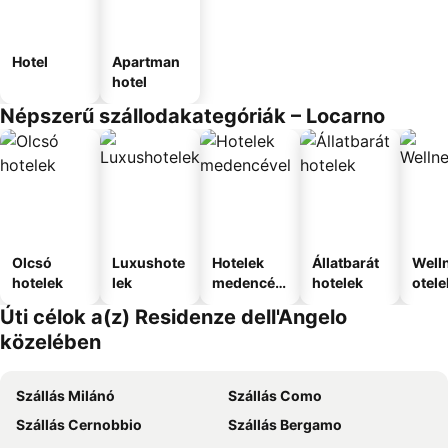
Hotel
Apartman
hotel
Népszerű szállodakategóriák – Locarno
Olcsó
Luxushote
Hotelek
Állatbarát
Well
hotelek
lek
medencév
hotelek
otele
el
Úti célok a(z) Residenze dell'Angelo
közelében
Szállás Milánó
Szállás Como
Szállás Cernobbio
Szállás Bergamo