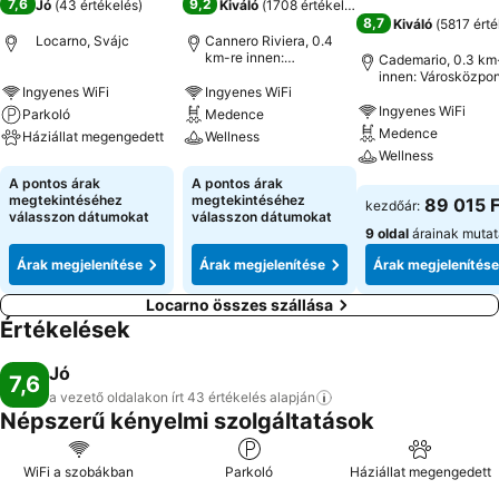
7,6
9,2
Jó
(
43 értékelés
)
Kiváló
(
1708 értékelés
)
8,7
Kiváló
(
5817 érté
Locarno, Svájc
Cannero Riviera, 0.4
km-re innen:
Cademario, 0.3 km
Városközpont
innen: Városközpon
Ingyenes WiFi
Ingyenes WiFi
Ingyenes WiFi
Parkoló
Medence
Medence
Háziállat megengedett
Wellness
Wellness
Árak megjelenítése
Árak megjelenítése
A pontos árak
A pontos árak
Árak megjeleníté
megtekintéséhez
megtekintéséhez
89 015 F
kezdőár:
válasszon dátumokat
válasszon dátumokat
9 oldal
árainak muta
Árak megjelenítése
Árak megjelenítése
Árak megjelenítése
Locarno összes szállása
Értékelések
Jó
7,6
a vezető oldalakon írt 43 értékelés
alapján
Népszerű kényelmi szolgáltatások
WiFi a szobákban
Parkoló
Háziállat megengedett