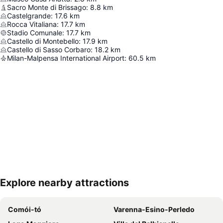
Sacro Monte di Brissago
:
8.8
km
Castelgrande
:
17.6
km
Rocca Vitaliana
:
17.7
km
Stadio Comunale
:
17.7
km
Castello di Montebello
:
17.9
km
Castello di Sasso Corbaro
:
18.2
km
Milan-Malpensa International Airport
:
60.5
km
Explore nearby attractions
Nagy méretű térkép
Comói-tó
Varenna-Esino-Perledo