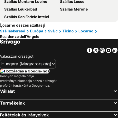
Szállás Montano Lucino
Szállás Lecco
Szállás Leukerbad
Szállás Merone
Szállás San Fedele Intelvi
Locarno összes szállása
Szálláskereső
Európa
Svájc
Ticino
Locarno
Residenze dell'Angelo
Facebook
Twitter
Insta
Yo
Válasszon országot
Hozzáadás a Google-hoz
Könnyen megtalálhatja
eredményeinket: adja hozzá a trivagót
preferált forrásként a Google-höz.
Vállalat
Termékeink
Feltételek és irányelvek