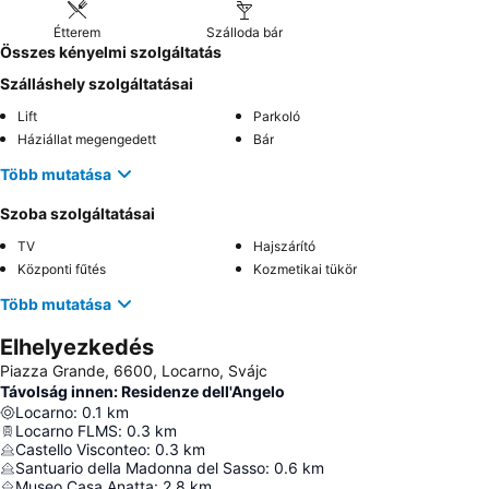
Étterem
Szálloda bár
Összes kényelmi szolgáltatás
Szálláshely szolgáltatásai
Lift
Parkoló
Háziállat megengedett
Bár
Több mutatása
Szoba szolgáltatásai
TV
Hajszárító
Központi fűtés
Kozmetikai tükör
Több mutatása
Elhelyezkedés
Piazza Grande, 6600, Locarno, Svájc
Távolság innen: Residenze dell'Angelo
Locarno
:
0.1
km
Locarno FLMS
:
0.3
km
Castello Visconteo
:
0.3
km
Santuario della Madonna del Sasso
:
0.6
km
Museo Casa Anatta
:
2.8
km