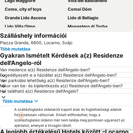
Lago Maggiore
Villa del Balbianello
Como, city of toys
Comoi Dóm
Grande Lido Ascona
Lido di Bellagio
Lido Villa Olmo
Monastero di Torba
Szálláshely információi
Locarno Film Festival
Gandria
Piazza Grande, 6600, Locarno, Svájc
Lago di Varese
Passo del San Bernardino
Több mutatása
Lungolago
Gyakran Ismételt Kérdések a(z) Residenze
dell'Angelo-ról
Van medence a(z) Residenze dell'Angelo-ben?
Engedélyezett-e a háziállat a(z) Residenze dell'Angelo-ben?
Van parkolási lehetőség a(z) Residenze dell'Angelo-ben?
Mikor van be- és kijelentkezés a(z) Residenze dell'Angelo-ben?
Hol található a(z) Residenze dell'Angelo?
Több mutatása
A szállásfoglalási oldalaktól kapott árak és foglalhatósági adatok
folyamatosan változnak. Emiatt előfordulhat, hogy a
szállásfoglalási oldalon már nem találja meg pontosan ugyanazt az
ajánlatot, amelyet a trivagón látott.
A legjobb értékelésű Hotels között –Locarno