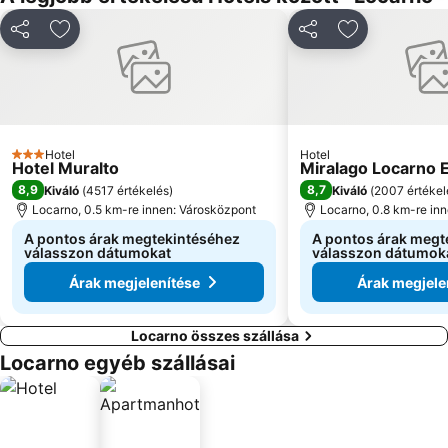
Megosztás
Hozzáadás a kedvencekhez
Megosztás
Hozzáadás a
Hotel
Hotel
3 Kategória
Hotel Muralto
Miralago Locarno
8,9
8,7
Kiváló
(
4517 értékelés
)
Kiváló
(
2007 értékel
Locarno, 0.5 km-re innen: Városközpont
Locarno, 0.8 km-re in
A pontos árak megtekintéséhez
A pontos árak megt
válasszon dátumokat
válasszon dátumok
Árak megjelenítése
Árak megjele
Locarno összes szállása
Locarno egyéb szállásai