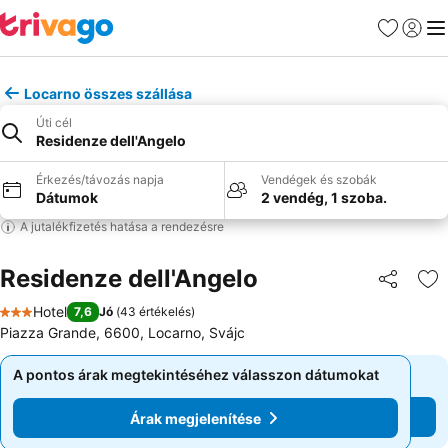
Kedvencek
Bejelen
Me
Locarno összes szállása
Úti cél
Residenze dell'Angelo
Érkezés/távozás napja
Vendégek és szobák
Dátumok
2 vendég, 1 szoba.
A jutalékfizetés hatása a rendezésre
Residenze dell'Angelo
Megosztá
Ho
Hotel
7,6
Jó
(
43 értékelés
)
3 Kategória
Piazza Grande, 6600, Locarno, Svájc
A pontos árak megtekintéséhez válasszon dátumokat
A pontos árak megtekintéséhez válasszon dátumokat
Árak megjelenítése
Árak megjelenítése