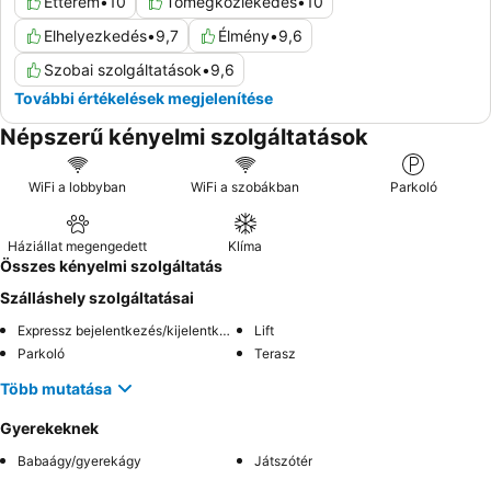
Étterem
•
10
Tömegközlekedés
•
10
Elhelyezkedés
•
9,7
Élmény
•
9,6
Szobai szolgáltatások
•
9,6
További értékelések megjelenítése
Népszerű kényelmi szolgáltatások
WiFi a lobbyban
WiFi a szobákban
Parkoló
Háziállat megengedett
Klíma
Összes kényelmi szolgáltatás
Szálláshely szolgáltatásai
Expressz bejelentkezés/kijelentkezés
Lift
Parkoló
Terasz
Több mutatása
Gyerekeknek
Babaágy/gyerekágy
Játszótér