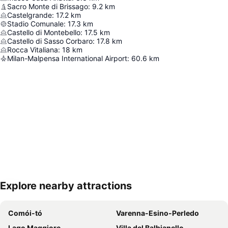
Sacro Monte di Brissago
:
9.2
km
Castelgrande
:
17.2
km
Stadio Comunale
:
17.3
km
Castello di Montebello
:
17.5
km
Castello di Sasso Corbaro
:
17.8
km
Rocca Vitaliana
:
18
km
Milan-Malpensa International Airport
:
60.6
km
Explore nearby attractions
Nagy méretű térkép
Comói-tó
Varenna-Esino-Perledo
Lago Maggiore
Villa del Balbianello