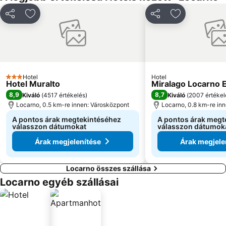
Megosztás
Hozzáadás a kedvencekhez
Megosztás
Hozzáadás a
Hotel
Hotel
3 Kategória
Hotel Muralto
Miralago Locarno
8,9
8,7
Kiváló
(
4517 értékelés
)
Kiváló
(
2007 értékel
Locarno, 0.5 km-re innen: Városközpont
Locarno, 0.8 km-re in
A pontos árak megtekintéséhez
A pontos árak megt
válasszon dátumokat
válasszon dátumok
Árak megjelenítése
Árak megjele
Locarno összes szállása
Locarno egyéb szállásai