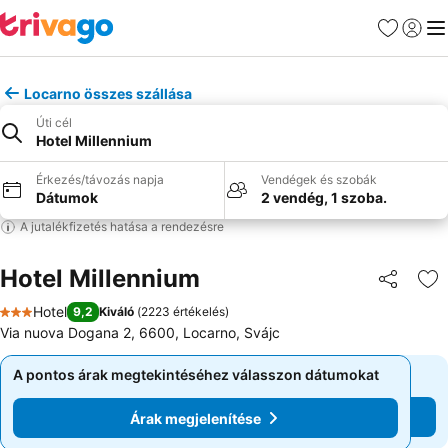
Kedvencek
Bejelen
Me
Locarno összes szállása
Úti cél
Hotel Millennium
Érkezés/távozás napja
Vendégek és szobák
Dátumok
2 vendég, 1 szoba.
A jutalékfizetés hatása a rendezésre
Hotel Millennium
Megosztá
Ho
Hotel
9,2
Kiváló
(
2223 értékelés
)
3 Kategória
Via nuova Dogana 2, 6600, Locarno, Svájc
A pontos árak megtekintéséhez válasszon dátumokat
A pontos árak megtekintéséhez válasszon dátumokat
Árak megjelenítése
Árak megjelenítése