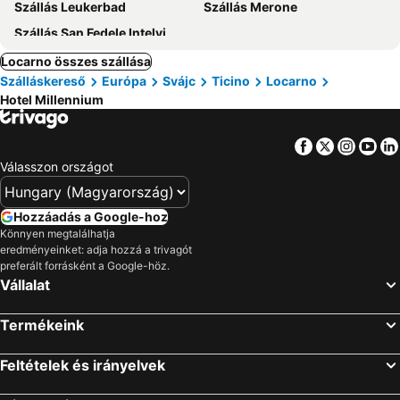
Szállás Leukerbad
Szállás Merone
Szállás San Fedele Intelvi
Locarno összes szállása
Szálláskereső
Európa
Svájc
Ticino
Locarno
Hotel Millennium
Facebook
Twitter
Insta
Yo
Válasszon országot
Hozzáadás a Google-hoz
Könnyen megtalálhatja
eredményeinket: adja hozzá a trivagót
preferált forrásként a Google-höz.
Vállalat
Termékeink
Feltételek és irányelvek