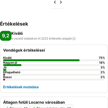
Értékelések
Kiváló
9,2
a vezető oldalakon írt 2223 értékelés
alapján
Vendégek értékelései
Kiváló
75
%
Nagyon jó
18
%
Jó
3
%
Elfogadható
2
%
Rossz
2
%
Értékelések mutatása
Átlagon felüli Locarno városában