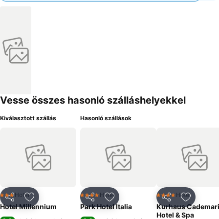
Vesse összes hasonló szálláshelyekkel
Kiválasztott szállás
Hasonló szállások
Hotel
Hotel
Hotel
3 Kategória
4 Kategória
4 Kategória
Megosztás
Hozzáadás a kedvencekhez
Megosztás
Hozzáadás a kedvencekhez
Megosztás
Hozzáad
Hotel Millennium
Park Hotel Italia
Kurhaus Cademar
Hotel & Spa