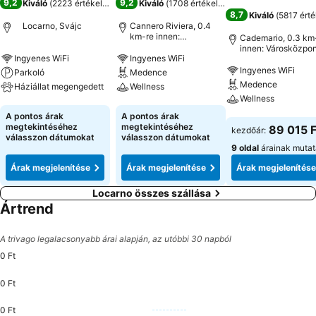
9,2
9,2
Kiváló
(
2223 értékelés
)
Kiváló
(
1708 értékelés
)
8,7
Kiváló
(
5817 érté
Locarno, Svájc
Cannero Riviera, 0.4
km-re innen:
Cademario, 0.3 km
Városközpont
innen: Városközpon
Ingyenes WiFi
Ingyenes WiFi
Ingyenes WiFi
Parkoló
Medence
Medence
Háziállat megengedett
Wellness
Wellness
Árak megjelenítése
Árak megjelenítése
A pontos árak
A pontos árak
Árak megjeleníté
megtekintéséhez
megtekintéséhez
89 015 F
kezdőár:
válasszon dátumokat
válasszon dátumokat
9 oldal
árainak muta
Árak megjelenítése
Árak megjelenítése
Árak megjelenítése
Locarno összes szállása
Ártrend
A trivago legalacsonyabb árai alapján, az utóbbi 30 napból
0 Ft
0 Ft
0 Ft