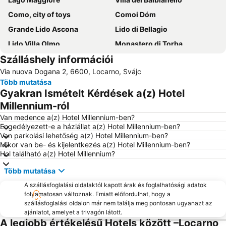
Como, city of toys
Comoi Dóm
Grande Lido Ascona
Lido di Bellagio
Lido Villa Olmo
Monastero di Torba
Szálláshely információi
Locarno Film Festival
Gandria
Via nuova Dogana 2, 6600, Locarno, Svájc
Lago di Varese
Passo del San Bernardino
Több mutatása
Lungolago
Gyakran Ismételt Kérdések a(z) Hotel
Millennium-ról
Van medence a(z) Hotel Millennium-ben?
Engedélyezett-e a háziállat a(z) Hotel Millennium-ben?
Van parkolási lehetőség a(z) Hotel Millennium-ben?
Mikor van be- és kijelentkezés a(z) Hotel Millennium-ben?
Hol található a(z) Hotel Millennium?
Több mutatása
A szállásfoglalási oldalaktól kapott árak és foglalhatósági adatok
folyamatosan változnak. Emiatt előfordulhat, hogy a
szállásfoglalási oldalon már nem találja meg pontosan ugyanazt az
ajánlatot, amelyet a trivagón látott.
A legjobb értékelésű Hotels között –Locarno