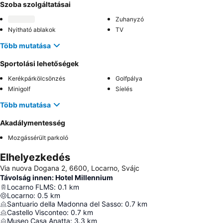
Szoba szolgáltatásai
Zuhanyzó
Nyitható ablakok
TV
Több mutatása
Sportolási lehetőségek
Kerékpárkölcsönzés
Golfpálya
Minigolf
Síelés
Több mutatása
Akadálymentesség
Mozgássérült parkoló
Elhelyezkedés
Via nuova Dogana 2, 6600, Locarno, Svájc
Távolság innen: Hotel Millennium
Locarno FLMS
:
0.1
km
Locarno
:
0.5
km
Santuario della Madonna del Sasso
:
0.7
km
Castello Visconteo
:
0.7
km
Museo Casa Anatta
:
3.3
km