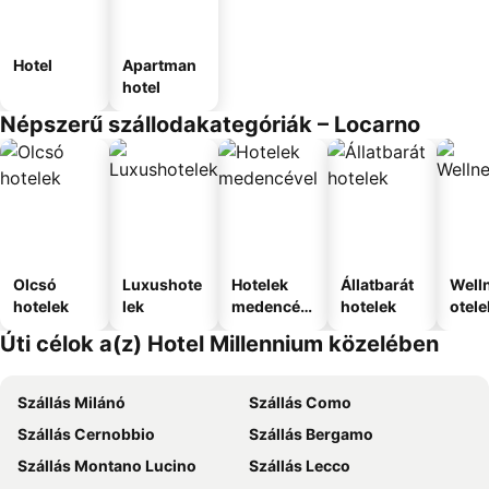
Hotel
Apartman
hotel
Népszerű szállodakategóriák – Locarno
Olcsó
Luxushote
Hotelek
Állatbarát
Well
hotelek
lek
medencév
hotelek
otele
el
Úti célok a(z) Hotel Millennium közelében
Szállás Milánó
Szállás Como
Szállás Cernobbio
Szállás Bergamo
Szállás Montano Lucino
Szállás Lecco