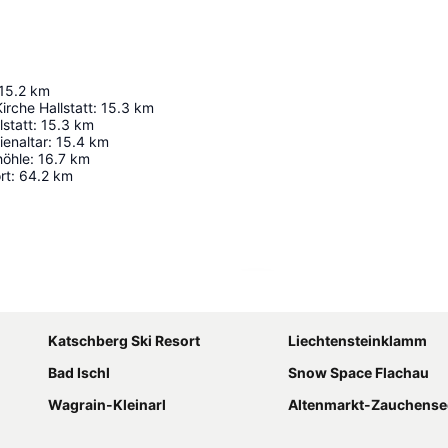
15.2
km
irche Hallstatt
:
15.3
km
lstatt
:
15.3
km
ienaltar
:
15.4
km
höhle
:
16.7
km
rt
:
64.2
km
Nagy méretű térkép
Katschberg Ski Resort
Liechtensteinklamm
Bad Ischl
Snow Space Flachau
Wagrain-Kleinarl
Altenmarkt-Zauchense