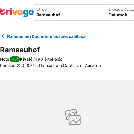
Úti cél
Érkezés/távoz
Dátumok
Ramsau am Dachstein összes szállása
Ramsauhof
Hotel
Kiváló
(
490 értékelés
)
8,7
Ramsau 220, 8972, Ramsau am Dachstein, Ausztria