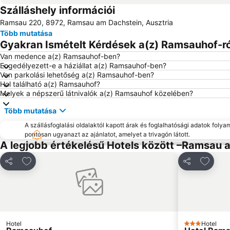
Szálláshely információi
Ramsau 220, 8972, Ramsau am Dachstein, Ausztria
Több mutatása
Gyakran Ismételt Kérdések a(z) Ramsauhof-ró
Van medence a(z) Ramsauhof-ben?
Engedélyezett-e a háziállat a(z) Ramsauhof-ben?
Van parkolási lehetőség a(z) Ramsauhof-ben?
Hol található a(z) Ramsauhof?
Melyek a népszerű látnivalók a(z) Ramsauhof közelében?
Több mutatása
A szállásfoglalási oldalaktól kapott árak és foglalhatósági adatok folya
pontosan ugyanazt az ajánlatot, amelyet a trivagón látott.
A legjobb értékelésű Hotels között –Ramsau 
Hozzáadás a kedvencekhez
Hozzáa
Megosztás
Megosztás
Hotel
Hotel
3 Kategória