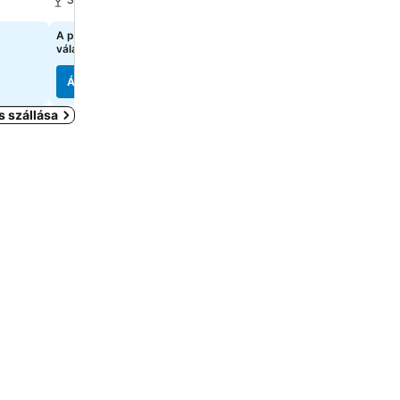
A pontos árak megtekintéséhez
A pontos árak megtekint
válasszon dátumokat
válasszon dátumokat
Árak megjelenítése
Árak megjelenítése
 szállása