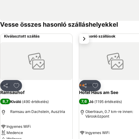
Vesse összes hasonló szálláshelyekkel
Kiválasztott szállás
Hasonló szállások
következő
Hozzáadás a kedvencekhez
Hozzáadás a kedve
Hotel
Hotel
2 Kategória
Megosztás
Megosztás
Ramsauhof
Hotel Haus am See
8,7
7,6
Kiváló
(
490 értékelés
)
Jó
(
1195 értékelés
)
Ramsau am Dachstein, Ausztria
Obertraun, 0.7 km-re innen:
Városközpont
Ingyenes WiFi
Medence
Ingyenes WiFi
Wellness