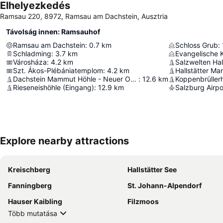
Elhelyezkedés
Ramsau 220, 8972, Ramsau am Dachstein, Ausztria
Távolság innen: Ramsauhof
Ramsau am Dachstein
:
0.7
km
Schloss Grub
:
Schladming
:
3.7
km
Evangelische K
Városháza
:
4.2
km
Salzwelten Hal
Szt. Ákos-Plébániatemplom
:
4.2
km
Hallstätter Mar
Dachstein Mammut Höhle - Neuer Osteingang
:
12.6
km
Koppenbrüller
Rieseneishöhle (Eingang)
:
12.9
km
Salzburg Airpo
Explore nearby attractions
Kreischberg
Hallstätter See
Fanningberg
St. Johann-Alpendorf
Hauser Kaibling
Filzmoos
Több mutatása