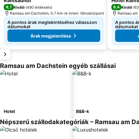
Ramsauhof
Hotel Ram
8,7
9,4
Kiváló
(
490 értékelés
)
Kiváló
(
63
Ramsau am Dachstein, 0.7 km-re innen: Városközpont
Ramsau am D
A pontos árak megtekintéséhez válasszon
A pontos á
dátumokat
dátumokat
Árak megjelenítése
Ramsau am Dachstein egyéb szállásai
Hotel
B&B-k
Népszerű szállodakategóriák – Ramsau am D