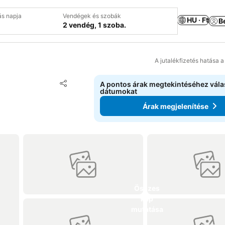
ás napja
Vendégek és szobák
HU · Ft
B
2 vendég, 1 szoba.
A jutalékfizetés hatása 
Hozzáadás a kedvencekhez
A pontos árak megtekintéséhez vál
Megosztás
dátumokat
Árak megjelenítése