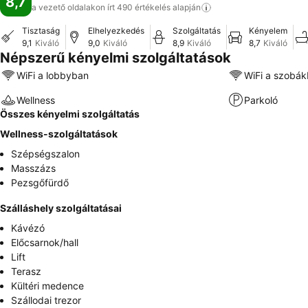
8,7
a vezető oldalakon írt 490 értékelés
alapján
Tisztaság
Elhelyezkedés
Szolgáltatás
Kényelem
9,1
Kiváló
9,0
Kiváló
8,9
Kiváló
8,7
Kiváló
Népszerű kényelmi szolgáltatások
WiFi a lobbyban
WiFi a szobá
Wellness
Parkoló
Összes kényelmi szolgáltatás
Wellness-szolgáltatások
Szépségszalon
Masszázs
Pezsgőfürdő
Szálláshely szolgáltatásai
Kávézó
Előcsarnok/hall
Lift
Terasz
Kültéri medence
Szállodai trezor