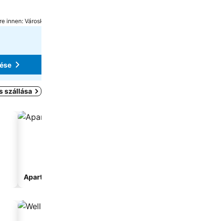
Hotel Kielhuberhof
9,4
Kiváló
(
123 értékelés
)
re innen: Városközpont
Ramsau am Dachstein, 3.9 km-re innen: Városkö
A pontos árak megtekintéséhez válasszo
dátumokat
Árak megjelenítése
tése
 szállása
Apartmanhotel