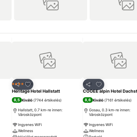
ncekhez
Hozzáadás a kedvencekhez
Hozzáadás a ked
Hotel
Hotel
4 Kategória
Megosztás
Megosztás
Heritage Hotel Hallstatt
COOEE alpin Hotel Dachst
8,5
8,6
Kiváló
(
7744 értékelés
)
Kiváló
(
7161 értékelés
)
Hallstatt, 0.7 km-re innen:
Gosau, 0.3 km-re innen:
Városközpont
Városközpont
Ingyenes WiFi
Ingyenes WiFi
Wellness
Wellness
Háziállat megengedett
Parkoló