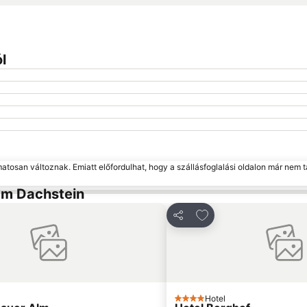
l
matosan változnak. Emiatt előfordulhat, hogy a szállásfoglalási oldalon már nem t
am Dachstein
dás a kedvencekhez
Hozzáadás a kedven
Megosztás
Hotel
4 Kategória