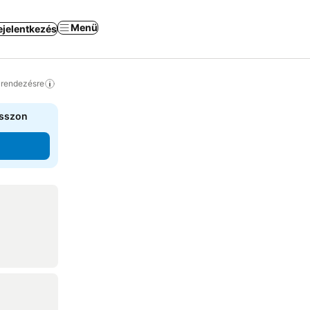
Menü
ejelentkezés
a rendezésre
asszon