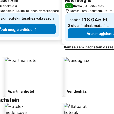
sauer Alm
Hotel Berghof
9,2
6 értékelés
)
Kiváló
(
640 értékelés
)
achstein, 1.5 km-re innen: Városközpont
Ramsau am Dachstein, 1.6 km-
rak megtekintéséhez válasszon
118 045 Ft
kezdőár:
2 oldal
árainak mutatása
Árak megjelenítése
Árak megjelení
Ramsau am Dachstein összes
Apartmanhotel
Vendégház
achstein