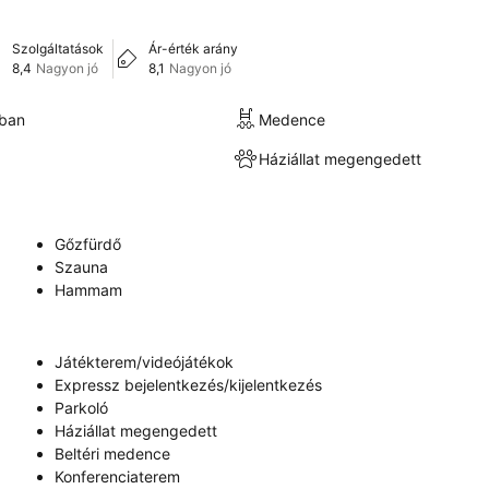
Szolgáltatások
Ár-érték arány
8,4
Nagyon jó
8,1
Nagyon jó
kban
Medence
Háziállat megengedett
Gőzfürdő
Szauna
Hammam
Játékterem/videójátékok
Expressz bejelentkezés/kijelentkezés
Parkoló
Háziállat megengedett
Beltéri medence
Konferenciaterem