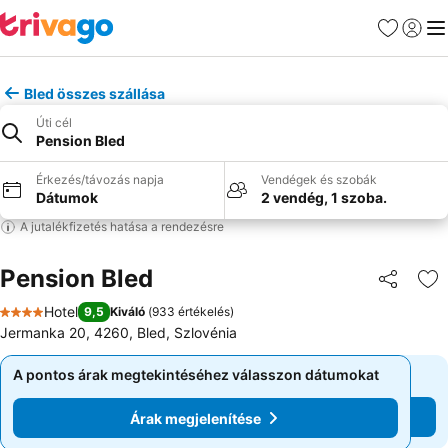
Kedvencek
Bejelen
Me
Bled összes szállása
Úti cél
Pension Bled
Érkezés/távozás napja
Vendégek és szobák
Dátumok
2 vendég, 1 szoba.
A jutalékfizetés hatása a rendezésre
Pension Bled
Megosztá
Ho
Hotel
9,5
Kiváló
(
933 értékelés
)
4 Kategória
Jermanka 20, 4260, Bled, Szlovénia
A pontos árak megtekintéséhez válasszon dátumokat
A pontos árak megtekintéséhez válasszon dátumokat
Árak megjelenítése
Árak megjelenítése