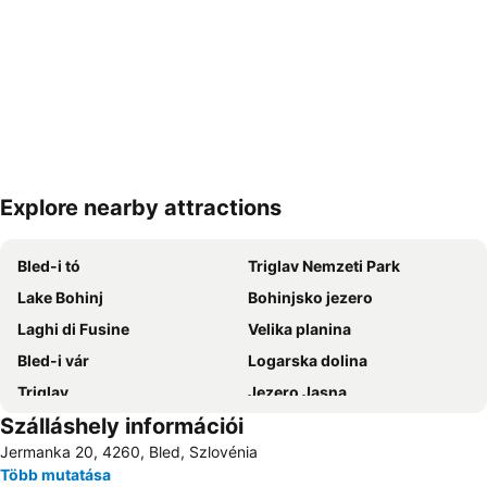
Explore nearby attractions
Nagy méretű térkép
Bled-i tó
Triglav Nemzeti Park
Lake Bohinj
Bohinjsko jezero
Laghi di Fusine
Velika planina
Bled-i vár
Logarska dolina
Triglav
Jezero Jasna
Szálláshely információi
Krvavec Síközpont
Wörthersee
Jermanka 20, 4260, Bled, Szlovénia
Vogel
Tolminska korita
Több mutatása
Blejski Vintgar
Planšarsko jezero