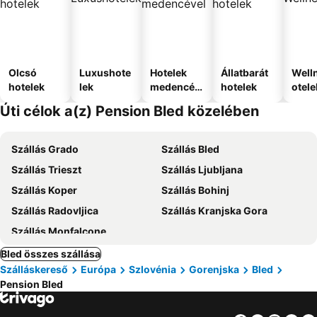
Olcsó
Luxushote
Hotelek
Állatbarát
Well
hotelek
lek
medencév
hotelek
otele
el
Úti célok a(z) Pension Bled közelében
Szállás Grado
Szállás Bled
Szállás Trieszt
Szállás Ljubljana
Szállás Koper
Szállás Bohinj
Szállás Radovljica
Szállás Kranjska Gora
Szállás Monfalcone
Bled összes szállása
Szálláskereső
Európa
Szlovénia
Gorenjska
Bled
Pension Bled