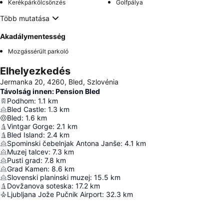
Kerékpárkölcsönzés
Golfpálya
Több mutatása
Akadálymentesség
Mozgássérült parkoló
Elhelyezkedés
Jermanka 20, 4260, Bled, Szlovénia
Távolság innen: Pension Bled
Podhom
:
1.1
km
Bled Castle
:
1.3
km
Bled
:
1.6
km
Vintgar Gorge
:
2.1
km
Bled Island
:
2.4
km
Spominski čebelnjak Antona Janše
:
4.1
km
Muzej talcev
:
7.3
km
Pusti grad
:
7.8
km
Grad Kamen
:
8.6
km
Slovenski planinski muzej
:
15.5
km
Dovžanova soteska
:
17.2
km
Ljubljana Jože Pučnik Airport
:
32.3
km