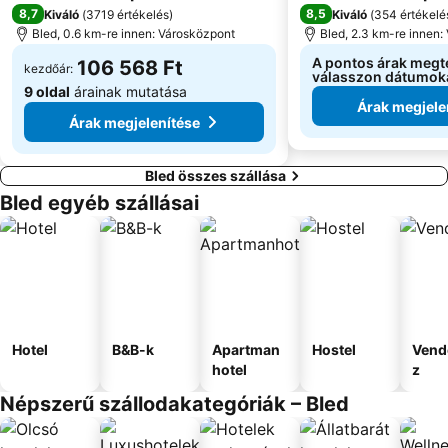
8,7
8,5
Kiváló
(
3719 értékelés
)
Kiváló
(
354 értékelé
Kongresni trg - Zvezda
Ljubljana Center
Bled, 0.6 km-re innen: Városközpont
Bled, 2.3 km-re innen:
Atlantis
Lesce-Bled
A pontos árak megt
106 568 Ft
kezdőár:
válasszon dátumok
9 oldal
árainak mutatása
Árak megjele
Árak megjelenítése
Bled összes szállása
Bled egyéb szállásai
Hotel
B&B-k
Apartman
Hostel
Vend
hotel
z
Népszerű szállodakategóriák – Bled