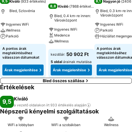
9,5
8,1
Kiváló
(
933 értékelés
)
Nagyon jó
(
2406 
8,8
Kiváló
(
7868 értékelés
)
Bled, Szlovénia
Bled, 0.3 km-re inn
Városközpont
Bled, 0.4 km-re innen:
Városközpont
Ingyenes WiFi
Ingyenes WiFi
Ingyenes WiFi
Wellness
Parkoló
Medence
Parkoló
Háziállat megenge
Wellness
Árak megjelenítése
Árak megjeleníté
A pontos árak
A pontos árak
Árak megjelenítése
megtekintéséhez
megtekintéséhez
50 902 Ft
kezdőár:
válasszon dátumokat
válasszon dátumoka
5 oldal
árainak mutatása
Árak megjelenítése
Árak megjelenítése
Árak megjelenítése
Bled összes szállása
Értékelések
Kiváló
9,5
a vezető oldalakon írt 933 értékelés
alapján
Népszerű kényelmi szolgáltatások
WiFi a lobbyban
WiFi a szobákban
Wellness