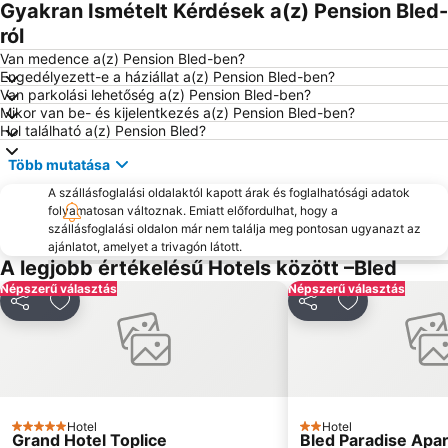
Gyakran Ismételt Kérdések a(z) Pension Bled-
Sella Nevea
Minimundus
ról
Planica
Telecabina del Monte Lussari
Van medence a(z) Pension Bled-ben?
Engedélyezett-e a háziállat a(z) Pension Bled-ben?
Bohinj Vodni Park
Tscheppaschlucht
Van parkolási lehetőség a(z) Pension Bled-ben?
Mikor van be- és kijelentkezés a(z) Pension Bled-ben?
Bezigrad
Bus station Bled
Hol található a(z) Pension Bled?
Pokopališče padlih v 1. sv. vojni v Ukancu
Bahnhof Velden am Wörthersee Vasútállomás
Több mutatása
Camporosso in Valcanale - Ski Area Tarvisio
Most na Soči
A szállásfoglalási oldalaktól kapott árak és foglalhatósági adatok
Tivoli Park
Kranjska Gora - Ski resort
folyamatosan változnak. Emiatt előfordulhat, hogy a
szállásfoglalási oldalon már nem találja meg pontosan ugyanazt az
Vojaško pokopališče v Logu pod Mangartom
Bus station Ljubljana
ajánlatot, amelyet a trivagón látott.
Ljubljana Jože Pučnik Airport
Ljubljana Town Hall
A legjobb értékelésű Hotels között –Bled
Népszerű választás
Blejski otok
Wörtherseestadion
Népszerű választás
Megosztás
Hozzáadás a kedvencekhez
Megosztás
Hozzáadás a
Klagenfurt Hauptbahnhof
Klagenfurt Christkindlmarkt
Villach - Hauptbahnhof
Villacher Alpenstraße
Tenniscenter Annenheim
Pfarrkirche Sankt Urban bei Feldkirchen
Siska
Centre Stožice
Hotel
Hotel
5 Kategória
Rathaus Sankt Veit an der Glan
Gospodarsko razstavišče
2 Kategória
Grand Hotel Toplice
Bled Paradise Apa