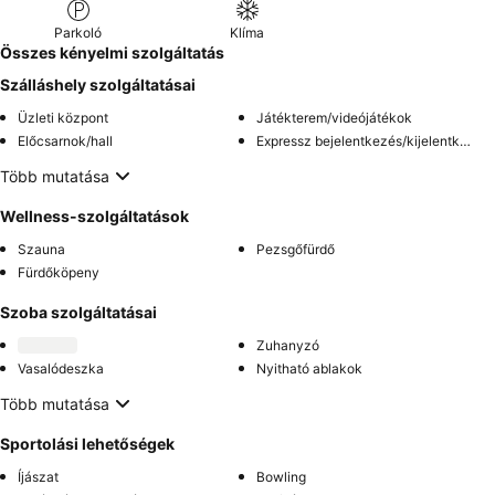
Parkoló
Klíma
Összes kényelmi szolgáltatás
Szálláshely szolgáltatásai
Üzleti központ
Játékterem/videójátékok
Előcsarnok/hall
Expressz bejelentkezés/kijelentkezés
Több mutatása
Wellness-szolgáltatások
Szauna
Pezsgőfürdő
Fürdőköpeny
Szoba szolgáltatásai
Zuhanyzó
Vasalódeszka
Nyitható ablakok
Több mutatása
Sportolási lehetőségek
Íjászat
Bowling