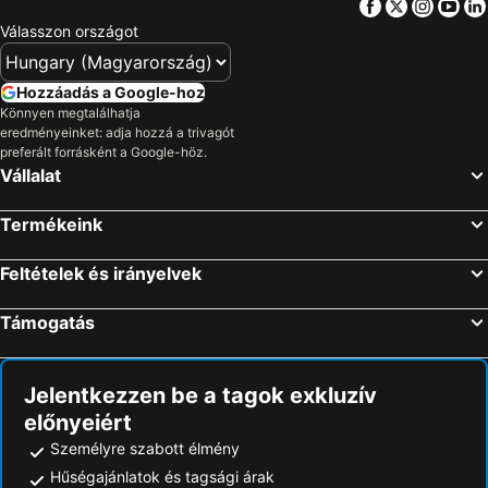
Facebook
Twitter
Insta
Yo
Válasszon országot
Hozzáadás a Google-hoz
Könnyen megtalálhatja
eredményeinket: adja hozzá a trivagót
preferált forrásként a Google-höz.
Vállalat
Termékeink
Feltételek és irányelvek
Támogatás
Jelentkezzen be a tagok exkluzív
előnyeiért
Személyre szabott élmény
Hűségajánlatok és tagsági árak