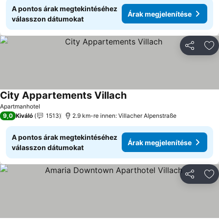
A pontos árak megtekintéséhez
Árak megjelenítése
válasszon dátumokat
Megosztá
Ho
City Appartements Villach
Apartmanhotel
9,0
Kiváló
1513
2.9 km-re innen: Villacher Alpenstraße
A pontos árak megtekintéséhez
Árak megjelenítése
válasszon dátumokat
Megosztá
Ho