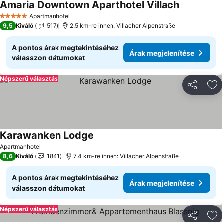
Amaria Downtown Aparthotel Villach
Apartmanhotel
5 Kategória
9,5
Kiváló
517
2.5 km-re innen: Villacher Alpenstraße
A pontos árak megtekintéséhez
Árak megjelenítése
válasszon dátumokat
Népszerű választás
Megosztá
Ho
Karawanken Lodge
Apartmanhotel
8,6
Kiváló
1841
7.4 km-re innen: Villacher Alpenstraße
A pontos árak megtekintéséhez
Árak megjelenítése
válasszon dátumokat
Népszerű választás
Megosztá
Ho