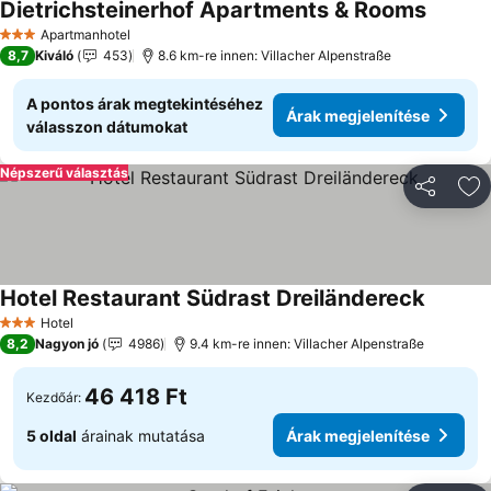
Dietrichsteinerhof Apartments & Rooms
Apartmanhotel
3 Kategória
8,7
Kiváló
453
8.6 km-re innen: Villacher Alpenstraße
A pontos árak megtekintéséhez
Árak megjelenítése
válasszon dátumokat
Népszerű választás
Megosztá
Ho
Hotel Restaurant Südrast Dreiländereck
Hotel
3 Kategória
8,2
Nagyon jó
4986
9.4 km-re innen: Villacher Alpenstraße
46 418 Ft
Kezdőár:
5 oldal
árainak mutatása
Árak megjelenítése