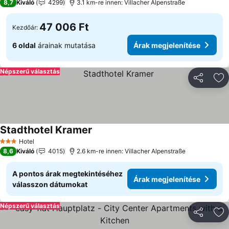
8,7
Kiváló
4299
3.1 km-re innen: Villacher Alpenstraße
47 006 Ft
Kezdőár:
6 oldal
árainak mutatása
Árak megjelenítése
Népszerű választás
Megosztá
Ho
Stadthotel Kramer
Hotel
3 Kategória
8,6
Kiváló
4015
2.6 km-re innen: Villacher Alpenstraße
A pontos árak megtekintéséhez
Árak megjelenítése
válasszon dátumokat
Népszerű választás
Megosztá
Ho