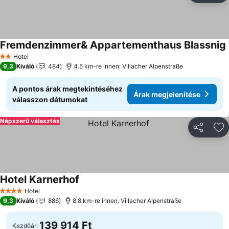
Fremdenzimmer& Appartementhaus Blassnig
Hotel
2 Kategória
9,3
Kiváló
484
4.5 km-re innen: Villacher Alpenstraße
A pontos árak megtekintéséhez
Árak megjelenítése
válasszon dátumokat
Népszerű választás
Megosztá
Ho
Hotel Karnerhof
Hotel
4 Kategória
9,3
Kiváló
886
8.8 km-re innen: Villacher Alpenstraße
139 914 Ft
Kezdőár: