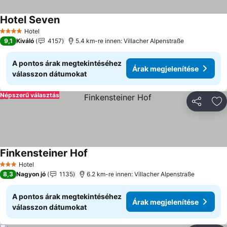
Hotel Seven
Hotel
4 Kategória
9,1
Kiváló
4157
5.4 km-re innen: Villacher Alpenstraße
A pontos árak megtekintéséhez
Árak megjelenítése
válasszon dátumokat
Népszerű választás
Megosztá
Ho
Finkensteiner Hof
Hotel
3 Kategória
8,3
Nagyon jó
1135
6.2 km-re innen: Villacher Alpenstraße
A pontos árak megtekintéséhez
Árak megjelenítése
válasszon dátumokat