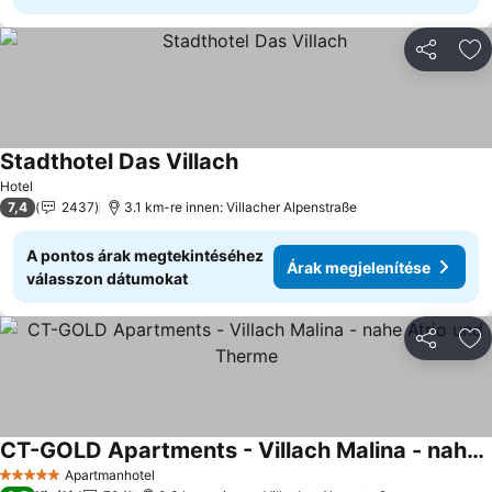
Megosztá
Ho
Stadthotel Das Villach
Hotel
7,4
2437
3.1 km-re innen: Villacher Alpenstraße
A pontos árak megtekintéséhez
Árak megjelenítése
válasszon dátumokat
Megosztá
Ho
CT-GOLD Apartments - Villach Malina - nahe Atrio und Therme
Apartmanhotel
5 Kategória