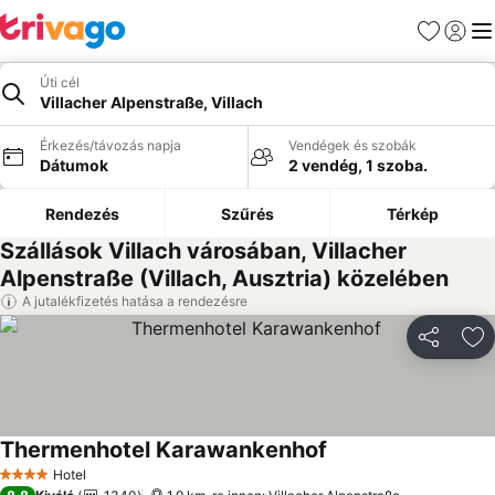
Kedvencek
Bejelen
Me
Úti cél
Villacher Alpenstraße, Villach
Érkezés/távozás napja
Vendégek és szobák
Dátumok
2 vendég, 1 szoba.
Rendezés
Szűrés
Térkép
Szállások Villach városában, Villacher
Alpenstraße (Villach, Ausztria) közelében
A jutalékfizetés hatása a rendezésre
Megosztá
Ho
Thermenhotel Karawankenhof
Hotel
4 Kategória