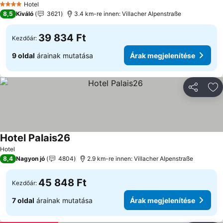
Hotel
4 Kategória
8,5
Kiváló
3621
3.4 km-re innen: Villacher Alpenstraße
39 834 Ft
Kezdőár:
9 oldal
árainak mutatása
Árak megjelenítése
Megosztá
Ho
Hotel Palais26
Hotel
8,4
Nagyon jó
4804
2.9 km-re innen: Villacher Alpenstraße
45 848 Ft
Kezdőár:
7 oldal
árainak mutatása
Árak megjelenítése