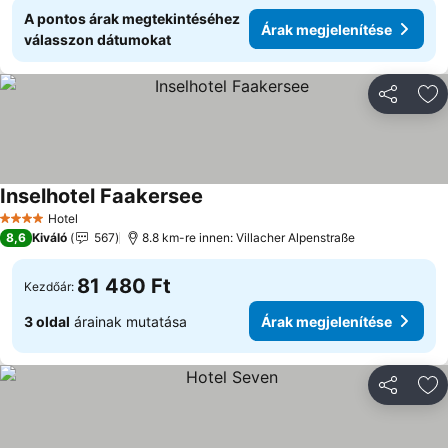
A pontos árak megtekintéséhez
Árak megjelenítése
válasszon dátumokat
Megosztá
Ho
Inselhotel Faakersee
Hotel
4 Kategória
8,6
Kiváló
567
8.8 km-re innen: Villacher Alpenstraße
81 480 Ft
Kezdőár:
3 oldal
árainak mutatása
Árak megjelenítése
Megosztá
Ho