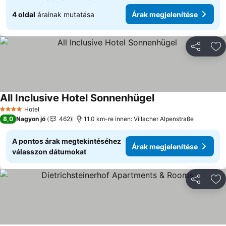
4 oldal
árainak mutatása
Árak megjelenítése
Megosztá
Ho
All Inclusive Hotel Sonnenhügel
Hotel
4 Kategória
8,0
Nagyon jó
462
11.0 km-re innen: Villacher Alpenstraße
A pontos árak megtekintéséhez
Árak megjelenítése
válasszon dátumokat
Megosztá
Ho