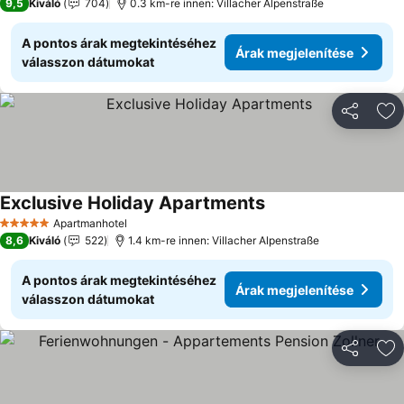
9,5
Kiváló
704
0.3 km-re innen: Villacher Alpenstraße
A pontos árak megtekintéséhez
Árak megjelenítése
válasszon dátumokat
Megosztá
Ho
Exclusive Holiday Apartments
Apartmanhotel
5 Kategória
8,6
Kiváló
522
1.4 km-re innen: Villacher Alpenstraße
A pontos árak megtekintéséhez
Árak megjelenítése
válasszon dátumokat
Megosztá
Ho