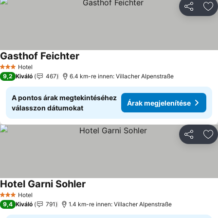
Megosztá
Ho
Gasthof Feichter
Hotel
3 Kategória
9,2
Kiváló
467
6.4 km-re innen: Villacher Alpenstraße
A pontos árak megtekintéséhez
Árak megjelenítése
válasszon dátumokat
Megosztá
Ho
Hotel Garni Sohler
Hotel
3 Kategória
9,4
Kiváló
791
1.4 km-re innen: Villacher Alpenstraße