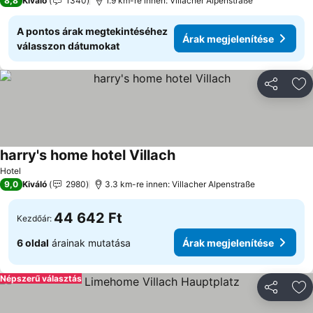
8,8
Kiváló
1340
1.9 km-re innen: Villacher Alpenstraße
A pontos árak megtekintéséhez
Árak megjelenítése
válasszon dátumokat
Megosztá
Ho
harry's home hotel Villach
Hotel
9,0
Kiváló
2980
3.3 km-re innen: Villacher Alpenstraße
44 642 Ft
Kezdőár:
6 oldal
árainak mutatása
Árak megjelenítése
Népszerű választás
Megosztá
Ho