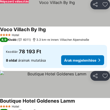
Népszerű választás
Megosztá
Ho
Voco Villach By Ihg
Hotel
4 Kategória
8,9
Kiváló
6011
3.3 km-re innen: Villacher Alpenstraße
78 193 Ft
Kezdőár:
8 oldal
árainak mutatása
Árak megjelenítése
Megosztá
Ho
Boutique Hotel Goldenes Lamm
Hotel
4 Kategória