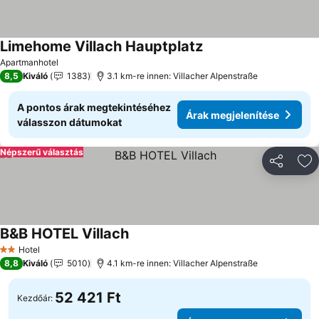
Limehome Villach Hauptplatz
Apartmanhotel
8,5
Kiváló
1383
3.1 km-re innen: Villacher Alpenstraße
A pontos árak megtekintéséhez
Árak megjelenítése
válasszon dátumokat
Népszerű választás
Megosztá
Ho
B&B HOTEL Villach
Hotel
2 Kategória
8,8
Kiváló
5010
4.1 km-re innen: Villacher Alpenstraße
52 421 Ft
Kezdőár: