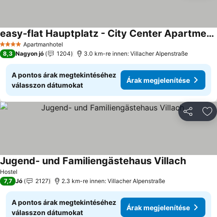
easy-flat Hauptplatz - City Center Apartments with a Kitchen
Apartmanhotel
4 Kategória
8,3
Nagyon jó
1204
3.0 km-re innen: Villacher Alpenstraße
A pontos árak megtekintéséhez
Árak megjelenítése
válasszon dátumokat
Megosztá
Ho
Jugend- und Familiengästehaus Villach
Hostel
7,7
Jó
2127
2.3 km-re innen: Villacher Alpenstraße
A pontos árak megtekintéséhez
Árak megjelenítése
válasszon dátumokat