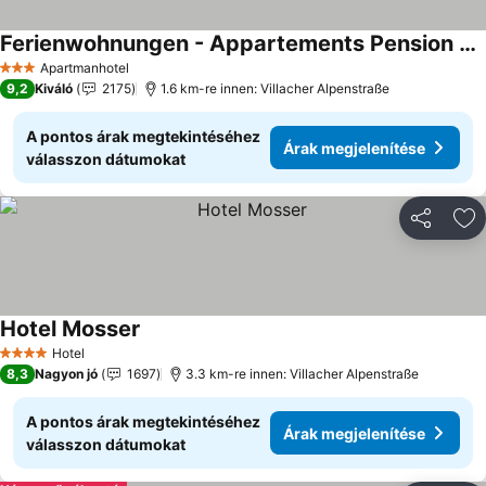
Ferienwohnungen - Appartements Pension Zollner
Apartmanhotel
3 Kategória
9,2
Kiváló
2175
1.6 km-re innen: Villacher Alpenstraße
A pontos árak megtekintéséhez
Árak megjelenítése
válasszon dátumokat
Megosztá
Ho
Hotel Mosser
Hotel
4 Kategória
8,3
Nagyon jó
1697
3.3 km-re innen: Villacher Alpenstraße
A pontos árak megtekintéséhez
Árak megjelenítése
válasszon dátumokat