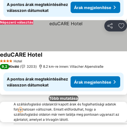
A pontos árak megtekintéséhez
Árak megjelenítése
válasszon dátumokat
Népszerű választás
Megosztá
Ho
eduCARE Hotel
Hotel
4 Kategória
9,2
Kiváló
3203
8.2 km-re innen: Villacher Alpenstraße
A pontos árak megtekintéséhez
Árak megjelenítése
válasszon dátumokat
Több mutatása
A szállásfoglalási oldalaktól kapott árak és foglalhatósági adatok
folyamatosan változnak. Emiatt előfordulhat, hogy a
szállásfoglalási oldalon már nem találja meg pontosan ugyanazt az
ajánlatot, amelyet a trivagón látott.