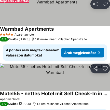
Népszerű választás
Megosztá
Ho
Warmbad Apartments
Apartmanhotel
5 Kategória
8,9
Kiváló
673
1.6 km-re innen: Villacher Alpenstraße
A pontos árak megtekintéséhez
Árak megjelenítése
válasszon dátumokat
Megosztá
Ho
Motel55 - nettes Hotel mit Self Check-In in Villach, Warmbad
Apartmanhotel
8,9
Kiváló
1095
1.4 km-re innen: Villacher Alpenstraße