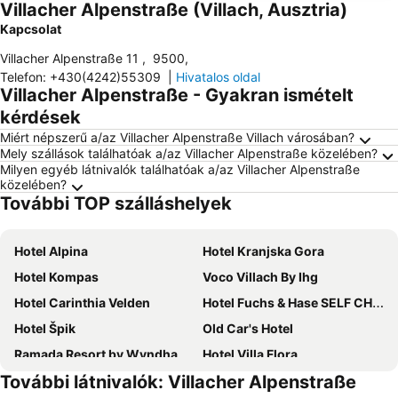
Villacher Alpenstraße (Villach, Ausztria)
Kapcsolat
Villacher Alpenstraße 11
,
9500
,
Telefon
:
+430(4242)55309
|
Hivatalos oldal
Villacher Alpenstraße - Gyakran ismételt
kérdések
Miért népszerű a/az Villacher Alpenstraße Villach városában?
Mely szállások találhatóak a/az Villacher Alpenstraße közelében?
Milyen egyéb látnivalók találhatóak a/az Villacher Alpenstraße
közelében?
További TOP szálláshelyek
Hotel Alpina
Hotel Kranjska Gora
Hotel Kompas
Voco Villach By Ihg
Hotel Carinthia Velden
Hotel Fuchs & Hase SELF CHECK IN
Hotel Špik
Old Car's Hotel
Ramada Resort by Wyndham Kranjska Gora
Hotel Villa Flora
További látnivalók: Villacher Alpenstraße
Apartments and Rooms Banić
Hotel Restaurant Südrast Dreiländereck