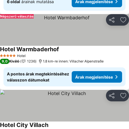
6 oldal
árainak mutatása
Árak megjelenítése
Népszerű választás
Megosztá
Ho
Hotel Warmbaderhof
Hotel
5 Kategória
9,0
Kiváló
1236
1.8 km-re innen: Villacher Alpenstraße
A pontos árak megtekintéséhez
Árak megjelenítése
válasszon dátumokat
Megosztá
Ho
Hotel City Villach