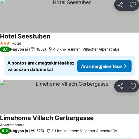
Megosztá
Ho
Hotel Seestuben
Hotel
3 Kategória
8,1
Nagyon jó
1882
4.8 km-re innen: Villacher Alpenstraße
A pontos árak megtekintéséhez
Árak megjelenítése
válasszon dátumokat
Megosztá
Ho
Limehome Villach Gerbergasse
Apartmanhotel
8,2
Nagyon jó
575
3.1 km-re innen: Villacher Alpenstraße