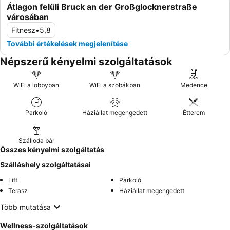
Átlagon felüli Bruck an der Großglocknerstraße
városában
Fitnesz
•
5,8
További értékelések megjelenítése
Népszerű kényelmi szolgáltatások
WiFi a lobbyban
WiFi a szobákban
Medence
Parkoló
Háziállat megengedett
Étterem
Szálloda bár
Összes kényelmi szolgáltatás
Szálláshely szolgáltatásai
Lift
Parkoló
Terasz
Háziállat megengedett
Több mutatása
Wellness-szolgáltatások