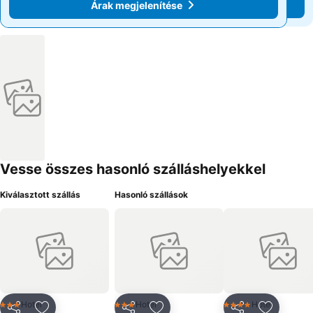
Árak megjelenítése
Árak megjelenítése
Vesse összes hasonló szálláshelyekkel
Kiválasztott szállás
Hasonló szállások
Hotel
Hotel
Hotel
3 Kategória
3 Kategória
4 Kategória