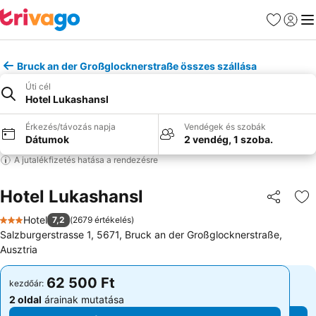
Kedvencek
Bejelen
Me
Bruck an der Großglocknerstraße összes szállása
Úti cél
Hotel Lukashansl
Érkezés/távozás napja
Vendégek és szobák
Dátumok
2 vendég, 1 szoba.
A jutalékfizetés hatása a rendezésre
Hotel Lukashansl
Megosztá
Ho
Hotel
7,2
(
2679 értékelés
)
3 Kategória
Salzburgerstrasse 1, 5671, Bruck an der Großglocknerstraße,
Ausztria
62 500 Ft
62 500 Ft
kezdőár:
kezdőár:
2 oldal
árainak mutatása
2 oldal
árainak mutatása