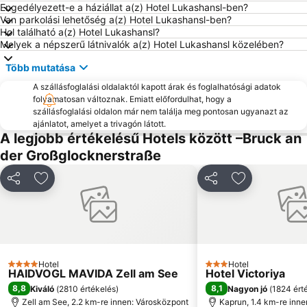
Engedélyezett-e a háziállat a(z) Hotel Lukashansl-ben?
Van parkolási lehetőség a(z) Hotel Lukashansl-ben?
Sportgastein
Mölltaler Gletscher
Hol található a(z) Hotel Lukashansl?
Hohenwerfen
Weißsee Gletscherwelt
Melyek a népszerű látnivalók a(z) Hotel Lukashansl közelében?
Obersalzbergbahn
Keltenblitz Dürnberg
Több mutatása
Bahnhof Zell am See
Dorfgastein - Großarltal
A szállásfoglalási oldalaktól kapott árak és foglalhatósági adatok
Eisriesenwelt
Radstadt-Altenmarkt
folyamatosan változnak. Emiatt előfordulhat, hogy a
szállásfoglalási oldalon már nem találja meg pontosan ugyanazt az
Skigebiet Sportwelt Amadé
Freizeitzentrum
ajánlatot, amelyet a trivagón látott.
A legjobb értékelésű Hotels között –Bruck an
Sport- und Freizeitzentrum Optimum
Bikepark
der Großglocknerstraße
Geisterberg
Megosztás
Hozzáadás a kedvencekhez
Megosztás
Hozzáadás a
Hotel
Hotel
4 Kategória
3 Kategória
HAIDVOGL MAVIDA Zell am See
Hotel Victoriya
8,8
8,1
Kiváló
(
2810 értékelés
)
Nagyon jó
(
1824 ért
Zell am See, 2.2 km-re innen: Városközpont
Kaprun, 1.4 km-re inn