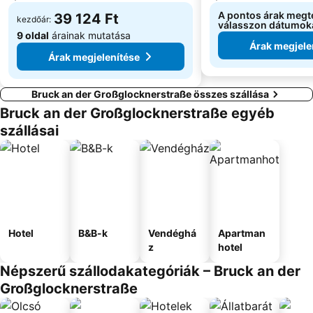
A pontos árak megt
39 124 Ft
kezdőár:
válasszon dátumok
9 oldal
árainak mutatása
Árak megjele
Árak megjelenítése
Bruck an der Großglocknerstraße összes szállása
Bruck an der Großglocknerstraße egyéb
szállásai
Hotel
B&B-k
Vendéghá
Apartman
z
hotel
Népszerű szállodakategóriák – Bruck an der
Großglocknerstraße