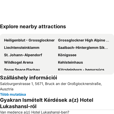
Explore nearby attractions
Nagy méretű térkép
Heiligenblut - Grossglockner
Grossglockner High Alpine Road
Liechtensteinklamm
Saalbach-Hinterglemm Síközpont
St. Johann-Alpendorf
Königssee
Wildkogel Arena
Kehlsteinhaus
Snow Space Flachau
Kitzsteinhorn - hegycsúcs
Szálláshely információi
Hochkönigs Winterreich - Mühlbach Dienten Maria Alm
Rauriser Hochalmbahnen
Salzburgerstrasse 1, 5671, Bruck an der Großglocknerstraße,
Wagrain-Kleinarl
Kaiserloipe
Ausztria
Skigebiet Kitzbühel
Altenmarkt-Zauchensee
Több mutatása
Gyakran Ismételt Kérdések a(z) Hotel
Kaiserbad
Almenwelt Lofer
Lukashansl-ról
Zauchensee Sícentrum
Steinplatte Waidring
Van medence a(z) Hotel Lukashansl-ben?
Sigmund-Thun-Klamm
Felsentherme