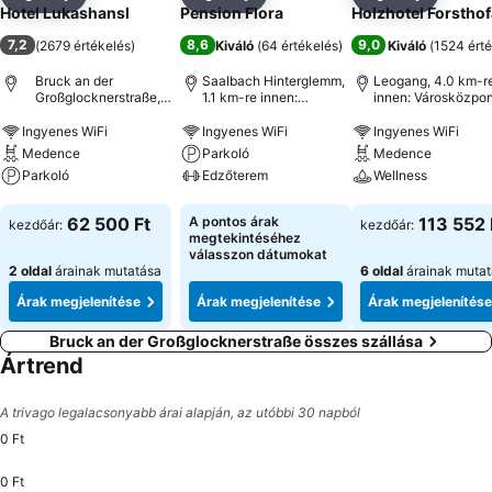
Megosztás
Hozzáadás a kedvencekhez
Megosztás
Hozzáadás a kedvencekhez
Megosztás
Hozzáad
Hotel Lukashansl
Pension Flora
Holzhotel Forstho
7,2
8,6
9,0
(
2679 értékelés
)
Kiváló
(
64 értékelés
)
Kiváló
(
1524 érté
Bruck an der
Saalbach Hinterglemm,
Leogang, 4.0 km-r
Großglocknerstraße,
1.1 km-re innen:
innen: Városközpon
Ausztria
Városközpont
Ingyenes WiFi
Ingyenes WiFi
Ingyenes WiFi
Medence
Parkoló
Medence
Parkoló
Edzőterem
Wellness
Árak megjelenítése
Árak megjelenítése
Árak megjeleníté
62 500 Ft
A pontos árak
113 552 
kezdőár:
kezdőár:
megtekintéséhez
válasszon dátumokat
2 oldal
árainak mutatása
6 oldal
árainak muta
Árak megjelenítése
Árak megjelenítése
Árak megjelenítése
Bruck an der Großglocknerstraße összes szállása
Ártrend
A trivago legalacsonyabb árai alapján, az utóbbi 30 napból
0 Ft
0 Ft