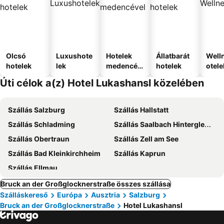
Olcsó
Luxushote
Hotelek
Állatbarát
Well
hotelek
lek
medencév
hotelek
otele
el
Úti célok a(z) Hotel Lukashansl közelében
Szállás Salzburg
Szállás Hallstatt
Szállás Schladming
Szállás Saalbach Hinterglemm
Szállás Obertraun
Szállás Zell am See
Szállás Bad Kleinkirchheim
Szállás Kaprun
Szállás Ellmau
Bruck an der Großglocknerstraße összes szállása
Szálláskereső
Európa
Ausztria
Salzburg
Bruck an der Großglocknerstraße
Hotel Lukashansl