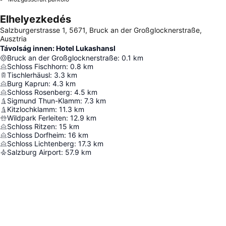
Elhelyezkedés
Salzburgerstrasse 1, 5671, Bruck an der Großglocknerstraße,
Ausztria
Távolság innen: Hotel Lukashansl
Bruck an der Großglocknerstraße
:
0.1
km
Schloss Fischhorn
:
0.8
km
Tischlerhäusl
:
3.3
km
Burg Kaprun
:
4.3
km
Schloss Rosenberg
:
4.5
km
Sigmund Thun-Klamm
:
7.3
km
Kitzlochklamm
:
11.3
km
Wildpark Ferleiten
:
12.9
km
Schloss Ritzen
:
15
km
Schloss Dorfheim
:
16
km
Schloss Lichtenberg
:
17.3
km
Salzburg Airport
:
57.9
km