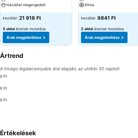
Háziállat megengedett
Klíma
21 918 Ft
9841 Ft
kezdőár:
kezdőár:
5 oldal
árainak mutatása
2 oldal
árainak mutatása
Árak megjelenítése
Árak megjelenítése
Ártrend
A trivago legalacsonyabb árai alapján, az utóbbi 30 napból
0 Ft
0 Ft
0 Ft
Értékelések