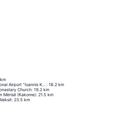
km
Corfu International Airport "Ioannis Kapodistrias"
:
18.2
km
Monastary Church
:
19.2
km
ën Mërisë (Kakome)
:
21.5
km
Aleksit
:
23.5
km