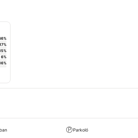
46
%
17
%
15
%
6
%
16
%
kban
Parkoló