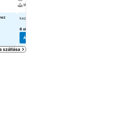
Wellness
Parkoló
hez
36 900 Ft
28 958 Ft
kezdőár:
kezdőár:
6 oldal
árainak mutatása
6 oldal
árainak mutatása
Árak megjelenítése
Árak megjelenítése
 szállása