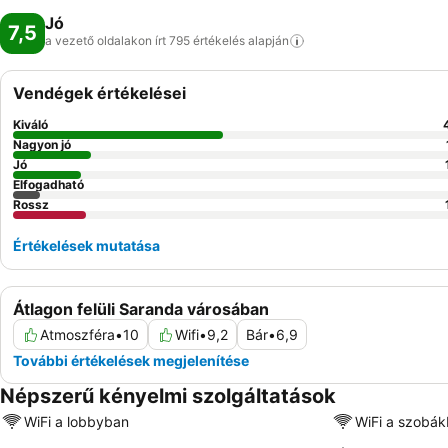
Jó
7,5
a vezető oldalakon írt 795 értékelés
alapján
Vendégek értékelései
Kiváló
Nagyon jó
Jó
Elfogadható
Rossz
Értékelések mutatása
Átlagon felüli Saranda városában
Atmoszféra
•
10
Wifi
•
9,2
Bár
•
6,9
További értékelések megjelenítése
Népszerű kényelmi szolgáltatások
WiFi a lobbyban
WiFi a szobá