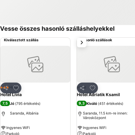
Vesse összes hasonló szálláshelyekkel
Kiválasztott szállás
Hasonló szállások
következő
Hozzáadás a kedvencekhez
Hozzáadás a kedve
Hotel
Hotel
3 Kategória
Megosztás
Megosztás
Hotel Livia
Hotel Adriatik Ksamil
7,5
9,3
Jó
(
795 értékelés
)
Kiváló
(
451 értékelés
)
Saranda, Albánia
Saranda, 11.5 km-re innen:
Városközpont
Ingyenes WiFi
Ingyenes WiFi
Parkoló
Parkoló