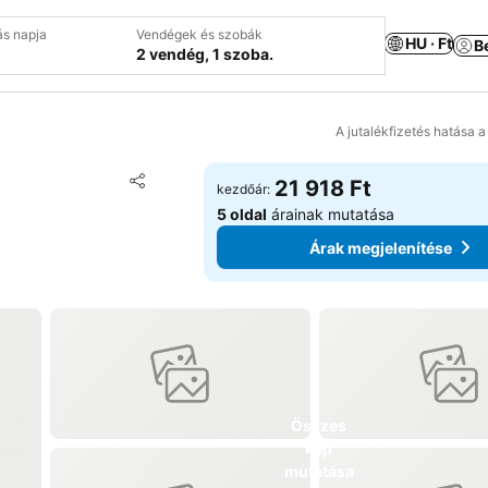
ás napja
Vendégek és szobák
HU · Ft
B
2 vendég, 1 szoba.
A jutalékfizetés hatása 
Hozzáadás a kedvencekhez
21 918 Ft
kezdőár:
Megosztás
5 oldal
árainak mutatása
Árak megjelenítése