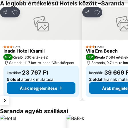
A legjobb értékelésű Hotels között –Saranda
Hozzáadás a kedvencekhez
Hozzáadás a k
Megosztás
Megosztás
Hotel
Hotel
3 Kategória
3 Kategória
Inada Hotel Ksamil
Vila Era Beach
9,2
9,2
Kiváló
(
330 értékelés
)
Kiváló
(
1084 értékel
Saranda, 11.7 km-re innen: Városközpont
Saranda, 0.7 km-re in
23 767 Ft
39 669 
kezdőár:
kezdőár:
5 oldal
árainak mutatása
2 oldal
árainak muta
Árak megjelenítése
Árak megjele
Saranda egyéb szállásai