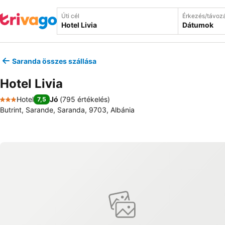
Úti cél
Érkezés/távoz
Dátumok
Saranda összes szállása
Hotel Livia
Hotel
Jó
(
795 értékelés
)
7,5
3 Kategória
Butrint, Sarande, Saranda, 9703, Albánia