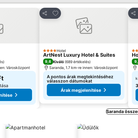
edvencekhez
Hozzáadás a kedvencekhez
Megosztás
Me
Hotel
4 Kategória
3 K
ArtNest Luxury Hotel & Suites
Ho
9,6
9,
és
)
Kiváló
(
689 értékelés
)
nen: Városközpont
Saranda, 1.7 km-re innen: Városközpont
A pontos árak megtekintéséhez
Ft
k
válasszon dátumokat
tása
3
Árak megjelenítése
nítése
Saranda összes