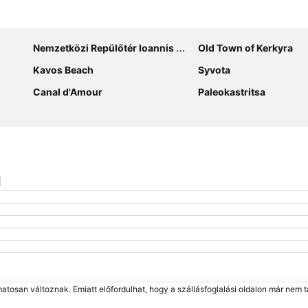
Nagy méretű térkép
Nemzetközi Repülőtér Ioannis Kapodistrias
Old Town of Kerkyra
Kavos Beach
Syvota
Canal d'Amour
Paleokastritsa
l
matosan változnak. Emiatt előfordulhat, hogy a szállásfoglalási oldalon már nem t