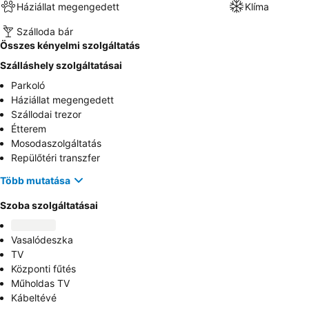
Háziállat megengedett
Klíma
Szálloda bár
Összes kényelmi szolgáltatás
Szálláshely szolgáltatásai
Parkoló
Háziállat megengedett
Szállodai trezor
Étterem
Mosodaszolgáltatás
Repülőtéri transzfer
Több mutatása
Szoba szolgáltatásai
Vasalódeszka
TV
Központi fűtés
Műholdas TV
Kábeltévé