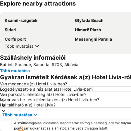
Explore nearby attractions
Ksamil-szigetek
Glyfada Beach
Sidari
Himarë Plazh
Corfu port
Messonghi Paralia
Több mutatása
Szálláshely információi
Butrint, Sarande, Saranda, 9703, Albánia
Több mutatása
Gyakran Ismételt Kérdések a(z) Hotel Livia-ró
Van medence a(z) Hotel Livia-ben?
Engedélyezett-e a háziállat a(z) Hotel Livia-ben?
Van parkolási lehetőség a(z) Hotel Livia-ben?
Mikor van be- és kijelentkezés a(z) Hotel Livia-ben?
Hol található a(z) Hotel Livia?
Több mutatása
A szállásfoglalási oldalaktól kapott árak és foglalhatósági adatok folya
pontosan ugyanazt az ajánlatot, amelyet a trivagón látott.