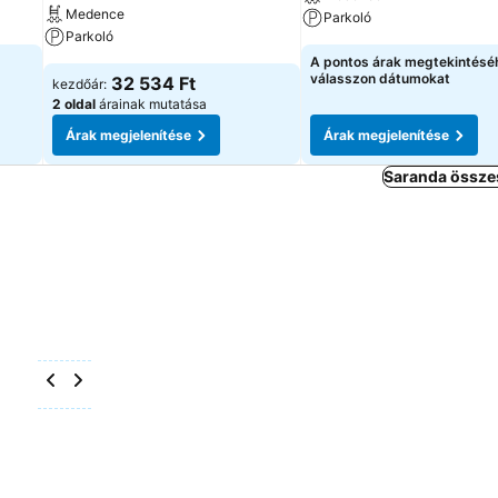
Medence
Parkoló
Parkoló
A pontos árak megtekintésé
válasszon dátumokat
32 534 Ft
kezdőár:
2 oldal
árainak mutatása
Árak megjelenítése
Árak megjelenítése
Saranda összes