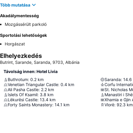
Több mutatása
Akadálymentesség
Mozgássérült parkoló
Sportolási lehetőségek
Horgászat
Elhelyezkedés
Butrint, Sarande, Saranda, 9703, Albánia
Távolság innen: Hotel Livia
Buthrotum
:
0.2
km
Saranda
:
14.6
Venetian Triangular Castle
:
0.4
km
Ali Pasha Castle
:
2.2
km
St. Nicholas 
Islets Of Ksamil
:
3.8
km
Manastiri i Sh
Lëkurësi Castle
:
13.4
km
Xhamia e Gjin 
Forty Saints Monastery
:
14.1
km
Vlorë
:
92.3
km