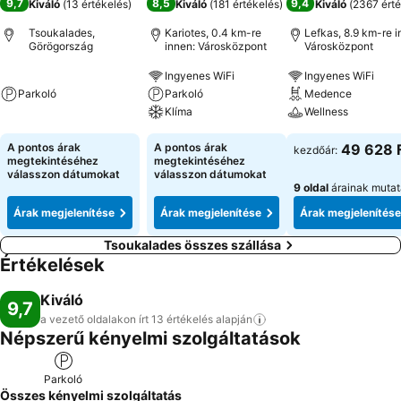
9,7
8,5
9,4
Kiváló
(
13 értékelés
)
Kiváló
(
181 értékelés
)
Kiváló
(
2367 érté
Tsoukalades,
Kariotes, 0.4 km-re
Lefkas, 8.9 km-re i
Görögország
innen: Városközpont
Városközpont
Ingyenes WiFi
Ingyenes WiFi
Parkoló
Parkoló
Medence
Klíma
Wellness
A pontos árak
A pontos árak
49 628 
kezdőár:
megtekintéséhez
megtekintéséhez
válasszon dátumokat
válasszon dátumokat
9 oldal
árainak muta
Árak megjelenítése
Árak megjelenítése
Árak megjelenítése
Tsoukalades összes szállása
Értékelések
Kiváló
9,7
a vezető oldalakon írt 13 értékelés
alapján
Népszerű kényelmi szolgáltatások
Parkoló
Összes kényelmi szolgáltatás