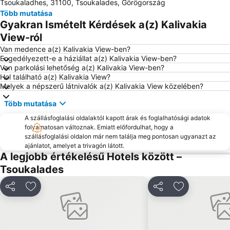
Tsoukaladhes, 31100, Tsoukalades, Görögország
Beach of Agios Ioannis
Dimotiko Stadio Leukadas ''Platwnas Grigoris''
Több mutatása
Archaeological Museum of Lefkada
Perigiali
Gyakran Ismételt Kérdések a(z) Kalivakia
Daily cruises from Lefkada
Agiofili
View-ról
Beach Ammoudia
Traditional Settlement of Agios Ioannis
Van medence a(z) Kalivakia View-ben?
Engedélyezett-e a háziállat a(z) Kalivakia View-ben?
Pefkoulia
Kathisma
Van parkolási lehetőség a(z) Kalivakia View-ben?
Hol található a(z) Kalivakia View?
Mytikas
Monolithi
Melyek a népszerű látnivalók a(z) Kalivakia View közelében?
Ancient Nikopolis
Spilia Tou Papanicoli
Több mutatása
Loutsa
A szállásfoglalási oldalaktól kapott árak és foglalhatósági adatok
folyamatosan változnak. Emiatt előfordulhat, hogy a
szállásfoglalási oldalon már nem találja meg pontosan ugyanazt az
ajánlatot, amelyet a trivagón látott.
A legjobb értékelésű Hotels között –
Tsoukalades
Megosztás
Hozzáadás a kedvencekhez
Megosztás
Hozzáadás a