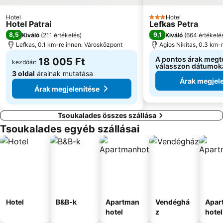
Hotel
Hotel
3 Kategória
Hotel Patrai
Lefkas Petra
8,5
9,1
Kiváló
(
211 értékelés
)
Kiváló
(
664 értékelé
Lefkas, 0.1 km-re innen: Városközpont
Agios Nikitas, 0.3 km-
A pontos árak megt
18 005 Ft
kezdőár:
válasszon dátumok
3 oldal
árainak mutatása
Árak megjele
Árak megjelenítése
Tsoukalades összes szállása
Tsoukalades egyéb szállásai
Hotel
B&B-k
Apartman
Vendéghá
Apar
hotel
z
hotel