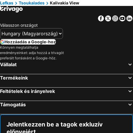
Lefkas
Tsoukalades
Kalivakia View
Facebook
Twitter
Insta
Yo
Válasszon országot
Hozzáadás a Google-hoz
Könnyen megtalálhatja
eredményeinket: adja hozzá a trivagót
preferált forrásként a Google-höz.
Vállalat
Termékeink
Feltételek és irányelvek
Támogatás
Jelentkezzen be a tagok exkluzív
előnyeiért