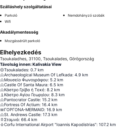
Szálláshely szolgáltatásai
Parkoló
Nemdohányzó szobák
Wifi
Akadálymentesség
Mozgássérült parkoló
Elhelyezkedés
Tsoukaladhes, 31100, Tsoukalades, Görögország
Távolság innen: Kalivakia View
Tsoukalades
:
0.7
km
Archaeological Museum Of Lefkada
:
4.9
km
Μουσείο Φωνογράφου
:
5.2
km
Castle Of Santa Maura
:
6.5
km
Κάστρο Γρίβα ή Τεκέ
:
8.2
km
Κάστρο Αγίου Γεωργίου
:
8.3
km
Pantocrator Castle
:
15.2
km
Fortress Of Actium
:
16.4
km
ΓΟΡΓΟΝΑ-MERMAID
:
16.9
km
St. Andrews Castle
:
17.3
km
Σταμνά
:
66.4
km
Corfu International Airport "Ioannis Kapodistrias"
:
107.2
km