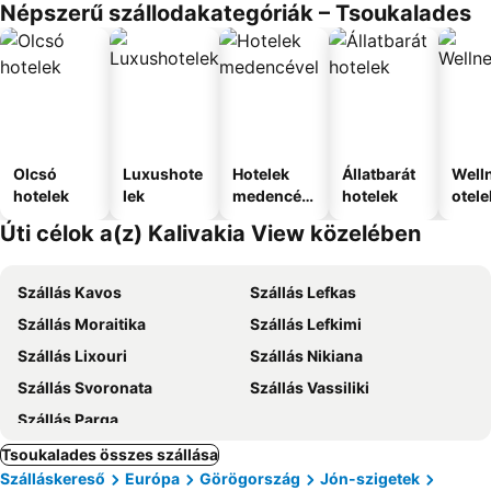
Népszerű szállodakategóriák – Tsoukalades
Olcsó
Luxushote
Hotelek
Állatbarát
Well
hotelek
lek
medencév
hotelek
otele
el
Úti célok a(z) Kalivakia View közelében
Szállás Kavos
Szállás Lefkas
Szállás Moraitika
Szállás Lefkimi
Szállás Lixouri
Szállás Nikiana
Szállás Svoronata
Szállás Vassiliki
Szállás Parga
Tsoukalades összes szállása
Szálláskereső
Európa
Görögország
Jón-szigetek