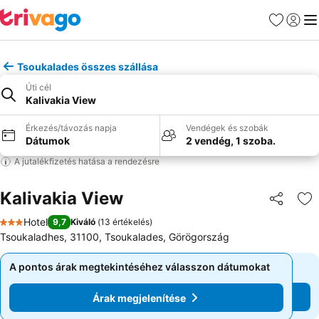
Kedvencek
Bejelen
Me
Tsoukalades összes szállása
Úti cél
Kalivakia View
Érkezés/távozás napja
Vendégek és szobák
Dátumok
2 vendég, 1 szoba.
A jutalékfizetés hatása a rendezésre
Kalivakia View
Megosztá
Ho
Hotel
9,7
Kiváló
(
13 értékelés
)
3 Kategória
Tsoukaladhes, 31100, Tsoukalades, Görögország
A pontos árak megtekintéséhez válasszon dátumokat
A pontos árak megtekintéséhez válasszon dátumokat
Árak megjelenítése
Árak megjelenítése