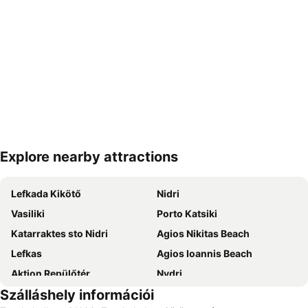
Explore nearby attractions
Nagy méretű térkép
Lefkada Kikötő
Nidri
Vasiliki
Porto Katsiki
Katarraktes sto Nidri
Agios Nikitas Beach
Lefkas
Agios Ioannis Beach
Aktion Repülőtér
Nydri
Szálláshely információi
Port of Preveza
Lygia