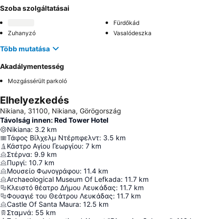
Szoba szolgáltatásai
Fürdőkád
Zuhanyzó
Vasalódeszka
Több mutatása
Akadálymentesség
Mozgássérült parkoló
Elhelyezkedés
Nikiana, 31100, Nikiana, Görögország
Távolság innen: Red Tower Hotel
Nikiana
:
3.2
km
Τάφος Βίλχελμ Ντέρπφελντ
:
3.5
km
Κάστρο Αγίου Γεωργίου
:
7
km
Στέρνα
:
9.9
km
Πυργί
:
10.7
km
Μουσείο Φωνογράφου
:
11.4
km
Archaeological Museum Of Lefkada
:
11.7
km
Κλειστό θέατρο Δήμου Λευκάδας
:
11.7
km
Φουαγιέ του Θεάτρου Λευκάδας
:
11.7
km
Castle Of Santa Maura
:
12.5
km
Σταμνά
:
55
km