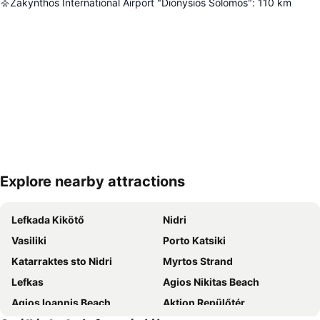
Zakynthos International Airport "Dionysios Solomos"
:
110
km
Explore nearby attractions
Nagy méretű térkép
Lefkada Kikötő
Nidri
Vasiliki
Porto Katsiki
Katarraktes sto Nidri
Myrtos Strand
Lefkas
Agios Nikitas Beach
Agios Ioannis Beach
Aktion Repülőtér