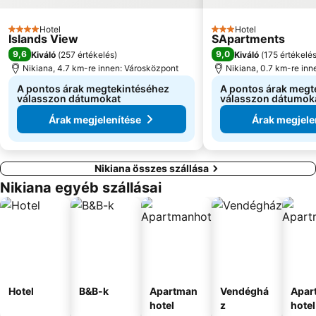
Hotel
Hotel
4 Kategória
3 Kategória
Islands View
SApartments
9,6
9,0
Kiváló
(
257 értékelés
)
Kiváló
(
175 értékelé
Nikiana, 4.7 km-re innen: Városközpont
Nikiana, 0.7 km-re inn
A pontos árak megtekintéséhez
A pontos árak megt
válasszon dátumokat
válasszon dátumok
Árak megjelenítése
Árak megjele
Nikiana összes szállása
Nikiana egyéb szállásai
Hotel
B&B-k
Apartman
Vendéghá
Apar
hotel
z
hotel