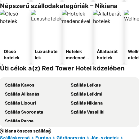
Népszerű szállodakategóriák – Nikiana
Olcsó
Luxushote
Hotelek
Állatbarát
Well
hotelek
lek
medencév
hotelek
otele
el
Úti célok a(z) Red Tower Hotel közelében
Szállás Kavos
Szállás Lefkas
Szállás Alikanás
Szállás Lefkimi
Szállás Lixouri
Szállás Nikiana
Szállás Svoronata
Szállás Vassiliki
Szállás Parga
Nikiana összes szállása
Szálláskereső
Európa
Görögország
Jón-szigetek