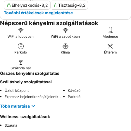
Elhelyezkedés
•
8,2
Tisztaság
•
8,2
További értékelések megjelenítése
Népszerű kényelmi szolgáltatások
WiFi a lobbyban
WiFi a szobákban
Medence
Parkoló
Klíma
Étterem
Szálloda bár
Összes kényelmi szolgáltatás
Szálláshely szolgáltatásai
Üzleti központ
Kávézó
Expressz bejelentkezés/kijelentkezés
Parkoló
Több mutatása
Wellness-szolgáltatások
Szauna