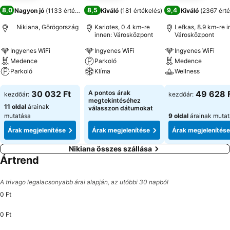
8,0
8,5
9,4
Nagyon jó
(
1133 értékelés
)
Kiváló
(
181 értékelés
)
Kiváló
(
2367 érté
Nikiana, Görögország
Kariotes, 0.4 km-re
Lefkas, 8.9 km-re i
innen: Városközpont
Városközpont
Ingyenes WiFi
Ingyenes WiFi
Ingyenes WiFi
Medence
Parkoló
Medence
Parkoló
Klíma
Wellness
Árak megjelenítése
Árak megjelenítése
Árak megjeleníté
30 032 Ft
A pontos árak
49 628 
kezdőár:
kezdőár:
megtekintéséhez
11 oldal
árainak
válasszon dátumokat
mutatása
9 oldal
árainak muta
Árak megjelenítése
Árak megjelenítése
Árak megjelenítése
Nikiana összes szállása
Ártrend
A trivago legalacsonyabb árai alapján, az utóbbi 30 napból
0 Ft
0 Ft