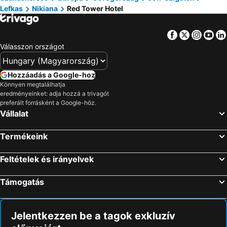
Lefkas
Nikiana
Red Tower Hotel
Facebook
Twitter
Insta
Yo
Válasszon országot
Hozzáadás a Google-hoz
Könnyen megtalálhatja
eredményeinket: adja hozzá a trivagót
preferált forrásként a Google-höz.
Vállalat
Termékeink
Feltételek és irányelvek
Támogatás
Jelentkezzen be a tagok exkluzív