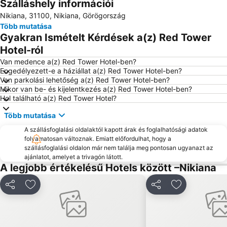
Szálláshely információi
Assos Beach
Nydri
Nikiana, 31100, Nikiana, Görögország
Port of Preveza
Lygia
Több mutatása
Perigiali
Daily cruises from Lefkada
Gyakran Ismételt Kérdések a(z) Red Tower
Dimotiko Stadio Leukadas ''Platwnas Grigoris''
Archaeological Museum of Lefkada
Hotel-ról
Beach of Agios Ioannis
Agiofili
Van medence a(z) Red Tower Hotel-ben?
Engedélyezett-e a háziállat a(z) Red Tower Hotel-ben?
Traditional Settlement of Agios Ioannis
Skinos
Van parkolási lehetőség a(z) Red Tower Hotel-ben?
Mikor van be- és kijelentkezés a(z) Red Tower Hotel-ben?
Pefkoulia
Kathisma
Hol található a(z) Red Tower Hotel?
Spilia Tou Papanicoli
Mytikas
Több mutatása
Ancient Nikopolis
Monolithi
A szállásfoglalási oldalaktól kapott árak és foglalhatósági adatok
folyamatosan változnak. Emiatt előfordulhat, hogy a
szállásfoglalási oldalon már nem találja meg pontosan ugyanazt az
ajánlatot, amelyet a trivagón látott.
A legjobb értékelésű Hotels között –Nikiana
Megosztás
Hozzáadás a kedvencekhez
Megosztás
Hozzáadás a