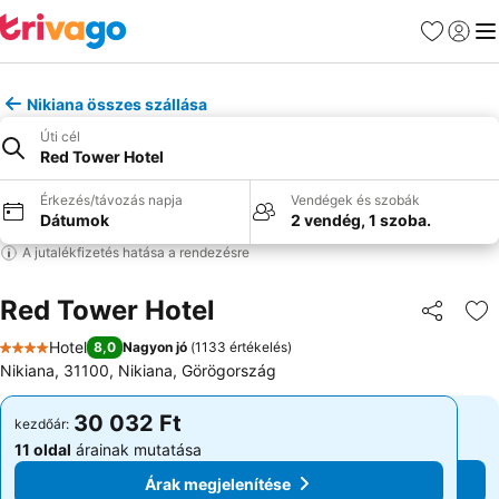
Kedvencek
Bejelen
Me
Nikiana összes szállása
Úti cél
Red Tower Hotel
Érkezés/távozás napja
Vendégek és szobák
Dátumok
2 vendég, 1 szoba.
A jutalékfizetés hatása a rendezésre
Red Tower Hotel
Megosztá
Ho
Hotel
8,0
Nagyon jó
(
1133 értékelés
)
4 Kategória
Nikiana, 31100, Nikiana, Görögország
30 032 Ft
30 032 Ft
kezdőár:
kezdőár:
11 oldal
árainak mutatása
11 oldal
árainak mutatása
Árak megjelenítése
Árak megjelenítése