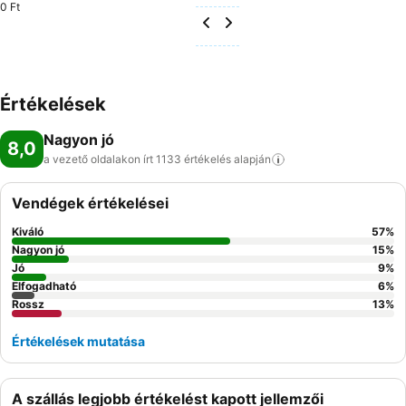
0 Ft
Értékelések
Nagyon jó
8,0
a vezető oldalakon írt 1133 értékelés
alapján
Vendégek értékelései
Kiváló
57
%
Nagyon jó
15
%
Jó
9
%
Elfogadható
6
%
Rossz
13
%
Értékelések mutatása
A szállás legjobb értékelést kapott jellemzői