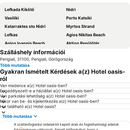
Lefkada Kikötő
Nidri
Vasiliki
Porto Katsiki
Katarraktes sto Nidri
Myrtos Strand
Lefkas
Agios Nikitas Beach
Agios Ioannis Beach
Aktion Repülőtér
Szálláshely információi
Assos Beach
Nydri
Perigiali, 31100, Perigiali, Görögország
Port of Preveza
Lygia
Több mutatása
Perigiali
Daily cruises from Lefkada
Gyakran Ismételt Kérdések a(z) Hotel oasis-
Dimotiko Stadio Leukadas ''Platwnas Grigoris''
Archaeological Museum of Lefkada
ról
Beach of Agios Ioannis
Agiofili
Van medence a(z) Hotel oasis-ben?
Engedélyezett-e a háziállat a(z) Hotel oasis-ben?
Traditional Settlement of Agios Ioannis
Skinos
Van parkolási lehetőség a(z) Hotel oasis-ben?
Mikor van be- és kijelentkezés a(z) Hotel oasis-ben?
Pefkoulia
Kathisma
Hol található a(z) Hotel oasis?
Spilia Tou Papanicoli
Mytikas
Több mutatása
Ancient Nikopolis
Monolithi
A szállásfoglalási oldalaktól kapott árak és foglalhatósági adatok
folyamatosan változnak. Emiatt előfordulhat, hogy a