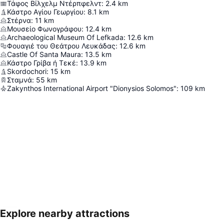
Τάφος Βίλχελμ Ντέρπφελντ
:
2.4
km
Κάστρο Αγίου Γεωργίου
:
8.1
km
Στέρνα
:
11
km
Μουσείο Φωνογράφου
:
12.4
km
Archaeological Museum Of Lefkada
:
12.6
km
Φουαγιέ του Θεάτρου Λευκάδας
:
12.6
km
Castle Of Santa Maura
:
13.5
km
Κάστρο Γρίβα ή Τεκέ
:
13.9
km
Skordochori
:
15
km
Σταμνά
:
55
km
Zakynthos International Airport "Dionysios Solomos"
:
109
km
Explore nearby attractions
Nagy méretű térkép