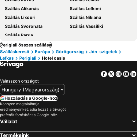
Szállás Alikanás
Szállás Lefkimi
Szállás Lixouri
Szállás Nikiana
Szállás Svoronata
Szállás Vassiliki
Szállás Parga
Perigiali összes szállása
Szálláskereső
Európa
Görögország
Jón-szigetek
Lefkas
Perigiali
Hotel oasis
Facebook
Twitter
Insta
Yo
Válasszon országot
Hozzáadás a Google-hoz
Könnyen megtalálhatja
eredményeinket: adja hozzá a trivagót
preferált forrásként a Google-höz.
Vállalat
Termékeink