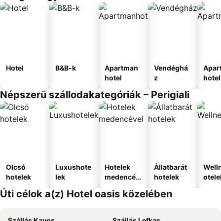
Hotel
B&B-k
Apartman
Vendéghá
Apar
hotel
z
hotel
Népszerű szállodakategóriák – Perigiali
Olcsó
Luxushote
Hotelek
Állatbarát
Well
hotelek
lek
medencév
hotelek
otele
el
Úti célok a(z) Hotel oasis közelében
Szállás Kavos
Szállás Lefkas