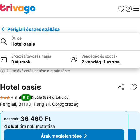
Kedvencek
Bejelen
Me
Perigiali összes szállása
Úti cél
Hotel oasis
Érkezés/távozás napja
Vendégek és szobák
Dátumok
2 vendég, 1 szoba.
A jutalékfizetés hatása a rendezésre
Hotel oasis
Megosztá
Ho
Hotel
9,3
Kiváló
(
534 értékelés
)
3 Kategória
Perigiali, 31100, Perigiali, Görögország
36 460 Ft
36 460 Ft
kezdőár:
kezdőár:
4 oldal
árainak mutatása
4 oldal
árainak mutatása
Árak megjelenítése
Árak megjelenítése