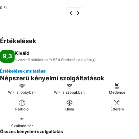
0 Ft
Értékelések
Kiváló
9,3
a vezető oldalakon írt 534 értékelés
alapján
Értékelések mutatása
Népszerű kényelmi szolgáltatások
WiFi a lobbyban
WiFi a szobákban
Medence
Parkoló
Klíma
Étterem
Szálloda bár
Összes kényelmi szolgáltatás