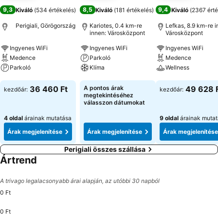
9,3
8,5
9,4
Kiváló
(
534 értékelés
)
Kiváló
(
181 értékelés
)
Kiváló
(
2367 érté
Perigiali, Görögország
Kariotes, 0.4 km-re
Lefkas, 8.9 km-re i
innen: Városközpont
Városközpont
Ingyenes WiFi
Ingyenes WiFi
Ingyenes WiFi
Medence
Parkoló
Medence
Parkoló
Klíma
Wellness
Árak megjelenítése
Árak megjelenítése
Árak megjeleníté
36 460 Ft
A pontos árak
49 628 
kezdőár:
kezdőár:
megtekintéséhez
válasszon dátumokat
4 oldal
árainak mutatása
9 oldal
árainak muta
Árak megjelenítése
Árak megjelenítése
Árak megjelenítése
Perigiali összes szállása
Ártrend
A trivago legalacsonyabb árai alapján, az utóbbi 30 napból
0 Ft
0 Ft