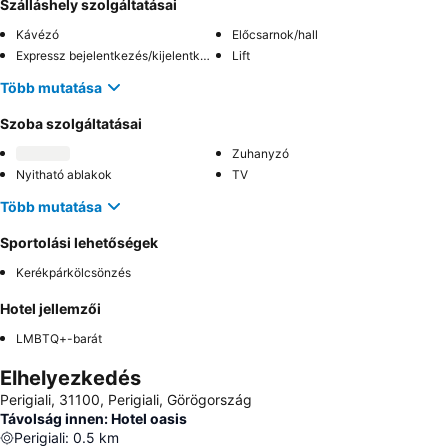
Szálláshely szolgáltatásai
Kávézó
Előcsarnok/hall
Expressz bejelentkezés/kijelentkezés
Lift
Több mutatása
Szoba szolgáltatásai
Zuhanyzó
Nyitható ablakok
TV
Több mutatása
Sportolási lehetőségek
Kerékpárkölcsönzés
Hotel jellemzői
LMBTQ+-barát
Elhelyezkedés
Perigiali, 31100, Perigiali, Görögország
Távolság innen: Hotel oasis
Perigiali
:
0.5
km