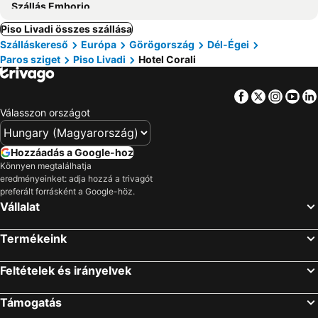
Szállás Emborio
Piso Livadi összes szállása
Szálláskereső
Európa
Görögország
Dél-Égei
Paros sziget
Piso Livadi
Hotel Corali
Facebook
Twitter
Insta
Yo
Válasszon országot
Hozzáadás a Google-hoz
Könnyen megtalálhatja
eredményeinket: adja hozzá a trivagót
preferált forrásként a Google-höz.
Vállalat
Termékeink
Feltételek és irányelvek
Támogatás