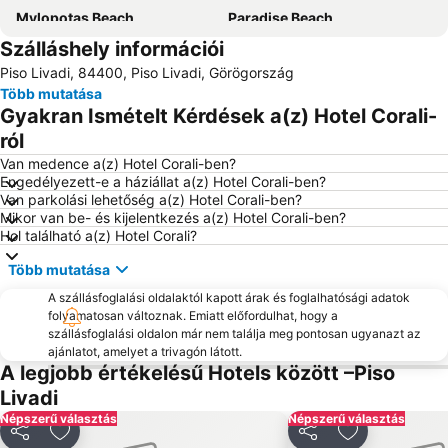
Mylopotas Beach
Paradise Beach
Szálláshely információi
Psarou Beach
Agios Georgios
Piso Livadi, 84400, Piso Livadi, Görögország
Agios Ioannis Beach
Ornos Beach
Több mutatása
Skandinavian bar
Gyakran Ismételt Kérdések a(z) Hotel Corali-
ról
Van medence a(z) Hotel Corali-ben?
Engedélyezett-e a háziállat a(z) Hotel Corali-ben?
Van parkolási lehetőség a(z) Hotel Corali-ben?
Mikor van be- és kijelentkezés a(z) Hotel Corali-ben?
Hol található a(z) Hotel Corali?
Több mutatása
A szállásfoglalási oldalaktól kapott árak és foglalhatósági adatok
folyamatosan változnak. Emiatt előfordulhat, hogy a
szállásfoglalási oldalon már nem találja meg pontosan ugyanazt az
ajánlatot, amelyet a trivagón látott.
A legjobb értékelésű Hotels között –Piso
Livadi
Népszerű választás
Népszerű választás
Megosztás
Hozzáadás a kedvencekhez
Megosztás
Hozzáadás a