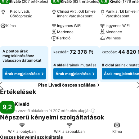
9,2
9,4
8,8
Kiváló
(
207 értékelés
)
Kiváló
(
634 értékelés
)
Kiváló
(
1779 érté
Piso Livadi,
Chrissi Akti, 0.6 km-re
Parikia, 1.6 km-re i
Görögország
innen: Városközpont
Városközpont
Klíma
Ingyenes WiFi
Ingyenes WiFi
Medence
Medence
Árak megjelenítése
Parkoló
Wellness
Árak megjelenítése
Árak megjeleníté
A pontos árak
72 378 Ft
44 820 
kezdőár:
kezdőár:
megtekintéséhez
válasszon dátumokat
4 oldal
árainak mutatása
8 oldal
árainak muta
Árak megjelenítése
Árak megjelenítése
Árak megjelenítése
Piso Livadi összes szállása
Értékelések
Kiváló
9,2
a vezető oldalakon írt 207 értékelés
alapján
Népszerű kényelmi szolgáltatások
WiFi a lobbyban
WiFi a szobákban
Klíma
Összes kényelmi szolgáltatás