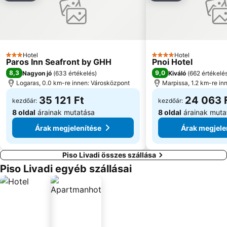
Hotel
Hotel
3 Kategória
4 Kategória
Paros Inn Seafront by GHH
Pnoi Hotel
8,3
9,0
Nagyon jó
(
633 értékelés
)
Kiváló
(
662 értékelé
Logaras, 0.0 km-re innen: Városközpont
Marpissa, 1.2 km-re in
35 121 Ft
24 063 
kezdőár:
kezdőár:
8 oldal
árainak mutatása
8 oldal
árainak muta
Árak megjelenítése
Árak megjele
Piso Livadi összes szállása
Piso Livadi egyéb szállásai