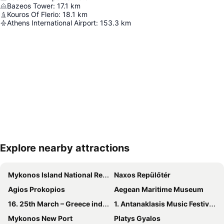
Bazeos Tower
:
17.1
km
Kouros Of Flerio
:
18.1
km
Athens International Airport
:
153.3
km
Explore nearby attractions
Nagy méretű térkép
Mykonos Island National Repülőtér
Naxos Repülőtér
Agios Prokopios
Aegean Maritime Museum
16. 25th March – Greece independence day
1. Antanaklasis Music Festival Mykonos
Mykonos New Port
Platys Gyalos