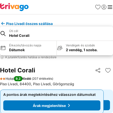
Kedvencek
Bejelen
Me
Piso Livadi összes szállása
Úti cél
Hotel Corali
Érkezés/távozás napja
Vendégek és szobák
Dátumok
2 vendég, 1 szoba.
A jutalékfizetés hatása a rendezésre
Hotel Corali
Megosztá
Ho
Hotel
9,2
Kiváló
(
207 értékelés
)
2 Kategória
Piso Livadi, 84400, Piso Livadi, Görögország
A pontos árak megtekintéséhez válasszon dátumokat
A pontos árak megtekintéséhez válasszon dátumokat
Árak megjelenítése
Árak megjelenítése