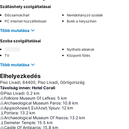
Szálláshely szolgáltatásai
Előcsarnok/hall
Nemdohányzó szobák
PC internet hozzáféréssel
Butik a helyszínen
Több mutatása
Szoba szolgáltatásai
Nyitható ablakok
TV
Központi fűtés
Több mutatása
Elhelyezkedés
Piso Livadi, 84400, Piso Livadi, Görögország
Távolság innen: Hotel Corali
Piso Livadi
:
0.2
km
Folklore Museum Of Lefkes
:
5
km
Archaeological Museum Paros
:
10.8
km
Αρχαιολογική Συλλογή Υρίων
:
12
km
Portara
:
13.2
km
Archaeological Museum Of Naxos
:
13.2
km
Demeter Temple
:
15.5
km
Castle Of Antiparos
:
15.8
km