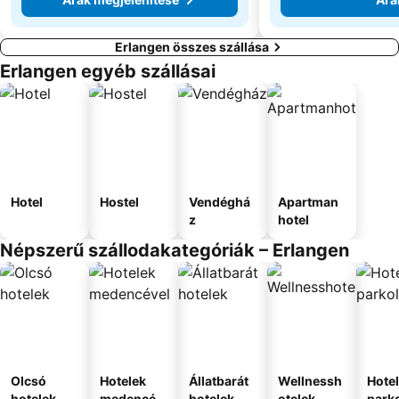
Erlangen összes szállása
Erlangen egyéb szállásai
Hotel
Hostel
Vendéghá
Apartman
z
hotel
Népszerű szállodakategóriák – Erlangen
Olcsó
Hotelek
Állatbarát
Wellnessh
Hote
hotelek
medencév
hotelek
otelek
park