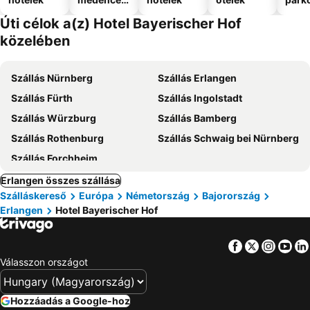
el
Úti célok a(z) Hotel Bayerischer Hof
közelében
Szállás Nürnberg
Szállás Erlangen
Szállás Fürth
Szállás Ingolstadt
Szállás Würzburg
Szállás Bamberg
Szállás Rothenburg
Szállás Schwaig bei Nürnberg
Szállás Forchheim
Erlangen összes szállása
Szálláskereső
Európa
Németország
Bajorország
Erlangen
Hotel Bayerischer Hof
Facebook
Twitter
Insta
Yo
Válasszon országot
Hozzáadás a Google-hoz