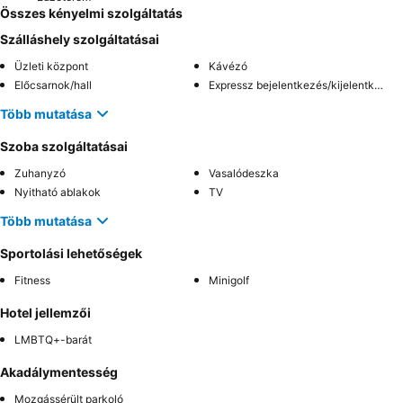
Összes kényelmi szolgáltatás
Szálláshely szolgáltatásai
Üzleti központ
Kávézó
Előcsarnok/hall
Expressz bejelentkezés/kijelentkezés
Több mutatása
Szoba szolgáltatásai
Zuhanyzó
Vasalódeszka
Nyitható ablakok
TV
Több mutatása
Sportolási lehetőségek
Fitness
Minigolf
Hotel jellemzői
LMBTQ+-barát
Akadálymentesség
Mozgássérült parkoló