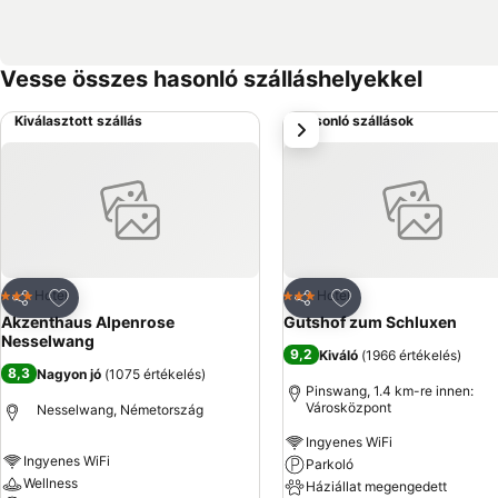
Vesse összes hasonló szálláshelyekkel
Kiválasztott szállás
Hasonló szállások
következő
Hozzáadás a kedvencekhez
Hozzáadás a kedve
Hotel
Hotel
3 Kategória
3 Kategória
Megosztás
Megosztás
Akzenthaus Alpenrose
Gutshof zum Schluxen
Nesselwang
9,2
Kiváló
(
1966 értékelés
)
8,3
Nagyon jó
(
1075 értékelés
)
Pinswang, 1.4 km-re innen:
Városközpont
Nesselwang, Németország
Ingyenes WiFi
Ingyenes WiFi
Parkoló
Wellness
Háziállat megengedett