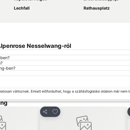
Lechfall
Rathausplatz
Alpenrose Nesselwang-ról
-ben?
n?
ang-ben?
matosan változnak. Emiatt előfordulhat, hogy a szállásfoglalási oldalon már nem t
ang
kedvencekhez
Hozzáadás a kedvencekhez
Megosztás