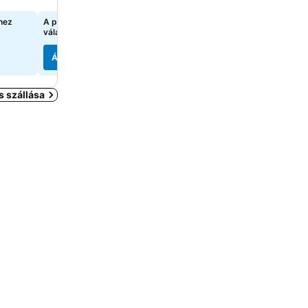
Árak megjelenítése
Árak megjelenítése
hez
A pontos árak megtekintéséhez
98 797 Ft
kezdőár:
válasszon dátumokat
6 oldal
árainak mutatása
Árak megjelenítése
Árak megjelenítése
 szállása