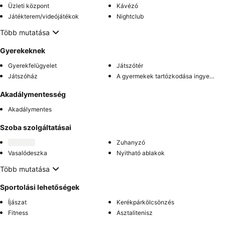
Üzleti központ
Kávézó
Játékterem/videójátékok
Nightclub
Több mutatása
Gyerekeknek
Gyerekfelügyelet
Játszótér
Játszóház
A gyermekek tartózkodása ingyenes
Akadálymentesség
Akadálymentes
Szoba szolgáltatásai
Zuhanyzó
Vasalódeszka
Nyitható ablakok
Több mutatása
Sportolási lehetőségek
Íjászat
Kerékpárkölcsönzés
Fitness
Asztalitenisz