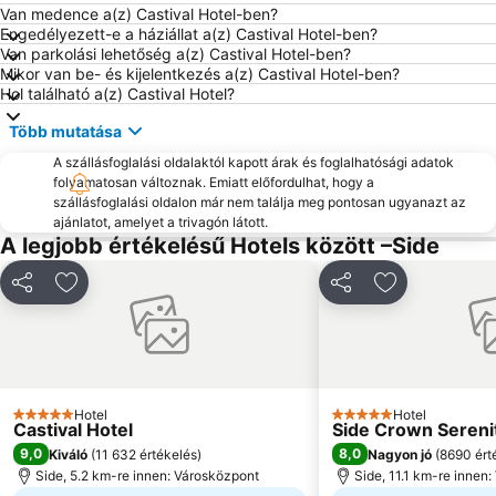
Amphitheatre
Titreyengöl
Van medence a(z) Castival Hotel-ben?
Engedélyezett-e a háziállat a(z) Castival Hotel-ben?
Cornelia Golf Club
Van parkolási lehetőség a(z) Castival Hotel-ben?
Mikor van be- és kijelentkezés a(z) Castival Hotel-ben?
Hol található a(z) Castival Hotel?
Több mutatása
A szállásfoglalási oldalaktól kapott árak és foglalhatósági adatok
folyamatosan változnak. Emiatt előfordulhat, hogy a
szállásfoglalási oldalon már nem találja meg pontosan ugyanazt az
ajánlatot, amelyet a trivagón látott.
A legjobb értékelésű Hotels között –Side
Megosztás
Hozzáadás a kedvencekhez
Megosztás
Hozzáadás a
Hotel
Hotel
5 Kategória
5 Kategória
Castival Hotel
Side Crown Serenity
9,0
8,0
Kiváló
(
11 632 értékelés
)
Nagyon jó
(
8690 ért
Side, 5.2 km-re innen: Városközpont
Side, 11.1 km-re innen