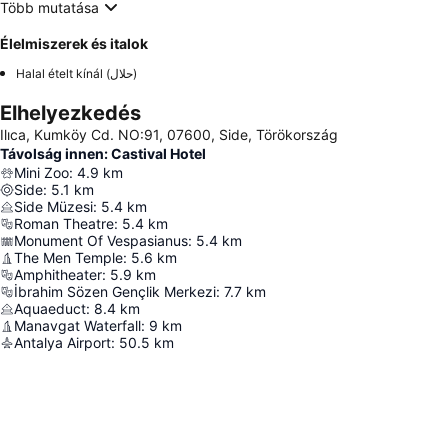
Több mutatása
Élelmiszerek és italok
Halal ételt kínál (حلال)
Elhelyezkedés
Ilıca, Kumköy Cd. NO:91, 07600, Side, Törökország
Távolság innen: Castival Hotel
Mini Zoo
:
4.9
km
Side
:
5.1
km
Side Müzesi
:
5.4
km
Roman Theatre
:
5.4
km
Monument Of Vespasianus
:
5.4
km
The Men Temple
:
5.6
km
Amphitheater
:
5.9
km
İbrahim Sözen Gençlik Merkezi
:
7.7
km
Aquaeduct
:
8.4
km
Manavgat Waterfall
:
9
km
Antalya Airport
:
50.5
km