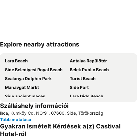
Explore nearby attractions
Nagy méretű térkép
Lara Beach
Antalya Repülőtér
Side Belediyesi Royal Beach
Belek Public Beach
Sealanya Dolphin Park
Turist Beach
Manavgat Markt
Side Port
Side ancient places
Lara Dido Beach
Szálláshely információi
Side Market
Alarahan
Ilıca, Kumköy Cd. NO:91, 07600, Side, Törökország
Bogazkent
Sueno Golf Club
Több mutatása
Starlight Convention Center Kizilagac
Aspendos
Gyakran Ismételt Kérdések a(z) Castival
Kadriye Public Beach
Turkler
Hotel-ról