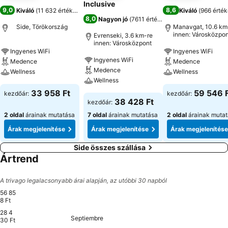
Inclusive
9,0
8,6
Kiváló
(
11 632 értékelés
)
Kiváló
(
966 érték
8,0
Nagyon jó
(
7611 értékelés
)
Side, Törökország
Manavgat, 10.6 km
innen: Városközpon
Evrenseki, 3.6 km-re
innen: Városközpont
Ingyenes WiFi
Ingyenes WiFi
Ingyenes WiFi
Medence
Medence
Medence
Wellness
Wellness
Wellness
33 958 Ft
59 546 
kezdőár:
kezdőár:
38 428 Ft
kezdőár:
2 oldal
árainak mutatása
7 oldal
árainak mutatása
2 oldal
árainak muta
Árak megjelenítése
Árak megjelenítése
Árak megjelenítése
Side összes szállása
Ártrend
A trivago legalacsonyabb árai alapján, az utóbbi 30 napból
56 85
8 Ft
28 4
Septiembre
Viernes, Agosto 28
56 858 Ft
Sábado, Septiembre 05
56 306 Ft
Lunes, Septiembre 07
56 688 Ft
Sábado, Agosto 29
56 281 Ft
Domingo, Agosto 30
56 085 Ft
Martes, Septiembre 01
56 241 Ft
Jueves, Septiembre 03
56 056 Ft
Domingo, Septiembre 06
56 277 Ft
Miércoles, Septiembre 
56 110 Ft
Viernes, Septiembre
56 183 Ft
Sábado, Septiemb
56 117 Ft
30 Ft