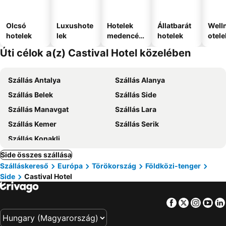
Olcsó
Luxushote
Hotelek
Állatbarát
Well
hotelek
lek
medencév
hotelek
otele
el
Úti célok a(z) Castival Hotel közelében
Szállás Antalya
Szállás Alanya
Szállás Belek
Szállás Side
Szállás Manavgat
Szállás Lara
Szállás Kemer
Szállás Serik
Szállás Konakli
Side összes szállása
Szálláskereső
Európa
Törökország
Földközi-tenger
Side
Castival Hotel
Facebook
Twitter
Insta
Yo