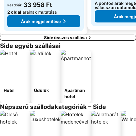
A pontos árak megt
33 958 Ft
kezdőár:
válasszon dátumok
2 oldal
árainak mutatása
Árak megje
Árak megjelenítése
Side összes szállása
Side egyéb szállásai
Hotel
Üdülők
Apartman
hotel
Népszerű szállodakategóriák – Side