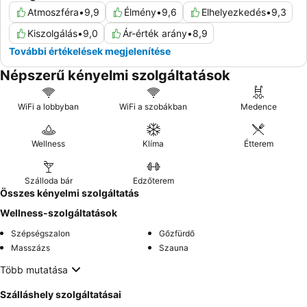
Atmoszféra
•
9,9
Élmény
•
9,6
Elhelyezkedés
•
9,3
Kiszolgálás
•
9,0
Ár-érték arány
•
8,9
További értékelések megjelenítése
Népszerű kényelmi szolgáltatások
WiFi a lobbyban
WiFi a szobákban
Medence
Wellness
Klíma
Étterem
Szálloda bár
Edzőterem
Összes kényelmi szolgáltatás
Wellness-szolgáltatások
Szépségszalon
Gőzfürdő
Masszázs
Szauna
Több mutatása
Szálláshely szolgáltatásai