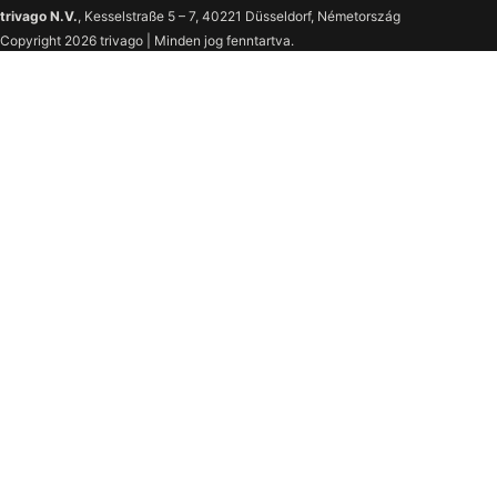
trivago N.V.
, Kesselstraße 5 – 7, 40221 Düsseldorf, Németország
Copyright 2026 trivago | Minden jog fenntartva.