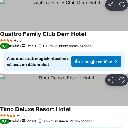
Megosztá
Ho
Quattro Family Club Dem Hotel
Hotel
4 Kategória
9,3
Kiváló
3571
1.9 km-re innen: Városközpont
A pontos árak megtekintéséhez
Árak megjelenítése
válasszon dátumokat
Megosztá
Ho
Timo Deluxe Resort Hotel
Hotel
5 Kategória
8,6
Kiváló
2297
3.5 km-re innen: Városközpont