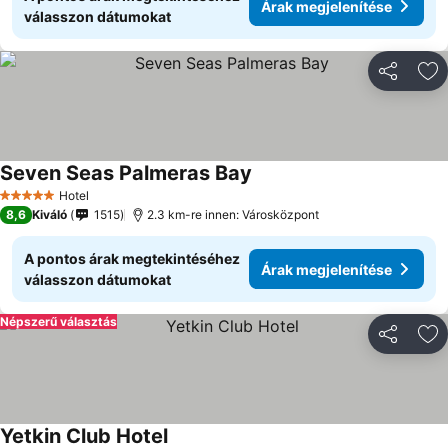
Árak megjelenítése
válasszon dátumokat
Megosztá
Ho
Seven Seas Palmeras Bay
Hotel
5 Kategória
8,6
Kiváló
1515
2.3 km-re innen: Városközpont
A pontos árak megtekintéséhez
Árak megjelenítése
válasszon dátumokat
Népszerű választás
Megosztá
Ho
Yetkin Club Hotel