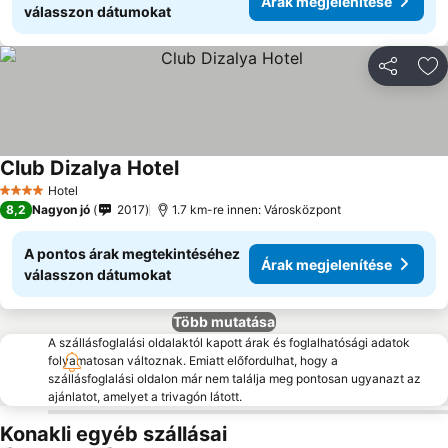
Árak megjelenítése
válasszon dátumokat
Megosztá
Ho
Club Dizalya Hotel
Hotel
4 Kategória
8,2
Nagyon jó
2017
1.7 km-re innen: Városközpont
A pontos árak megtekintéséhez
Árak megjelenítése
válasszon dátumokat
Több mutatása
A szállásfoglalási oldalaktól kapott árak és foglalhatósági adatok
folyamatosan változnak. Emiatt előfordulhat, hogy a
szállásfoglalási oldalon már nem találja meg pontosan ugyanazt az
ajánlatot, amelyet a trivagón látott.
Konakli egyéb szállásai