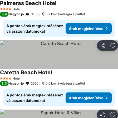
Palmeras Beach Hotel
Hotel
4 Kategória
8,4
Nagyon jó
3163
0.2 km távolságra a parttól
A pontos árak megtekintéséhez
Árak megjelenítése
válasszon dátumokat
Megosztá
Ho
Caretta Beach Hotel
Hotel
4 Kategória
8,3
Nagyon jó
2660
0.6 km távolságra a parttól
A pontos árak megtekintéséhez
Árak megjelenítése
válasszon dátumokat
Megosztá
Ho