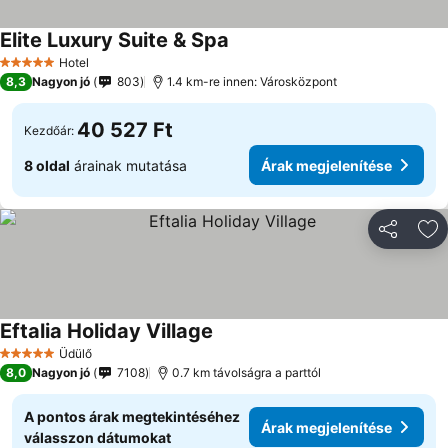
Elite Luxury Suite & Spa
Hotel
5 Kategória
8,3
Nagyon jó
803
1.4 km-re innen: Városközpont
40 527 Ft
Kezdőár:
8 oldal
árainak mutatása
Árak megjelenítése
Megosztá
Ho
Eftalia Holiday Village
Üdülő
5 Kategória
8,0
Nagyon jó
7108
0.7 km távolságra a parttól
A pontos árak megtekintéséhez
Árak megjelenítése
válasszon dátumokat