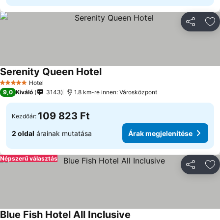
Megosztá
Ho
Serenity Queen Hotel
Hotel
5 Kategória
9,0
Kiváló
3143
1.8 km-re innen: Városközpont
109 823 Ft
Kezdőár:
2 oldal
árainak mutatása
Árak megjelenítése
Népszerű választás
Megosztá
Ho
Blue Fish Hotel All Inclusive