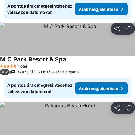
A pontos árak megtekintéséhez
Árak megjelenítése
válasszon dátumokat
Megosztá
Ho
M.C Park Resort & Spa
Hotel
5 Kategória
6,2
3447
0.3 km távolságra a parttól
A pontos árak megtekintéséhez
Árak megjelenítése
válasszon dátumokat
Megosztá
Ho