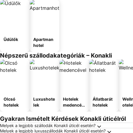
Üdülők
Apartman
hotel
Népszerű szállodakategóriák – Konakli
Olcsó
Luxushote
Hotelek
Állatbarát
Well
hotelek
lek
medencév
hotelek
otele
el
Gyakran Ismételt Kérdések Konakli úticélról
Melyek a legjobb szállodák Konakli úticél esetén?
Melyek a legjobb luxusszállodák Konakli úticél esetén?