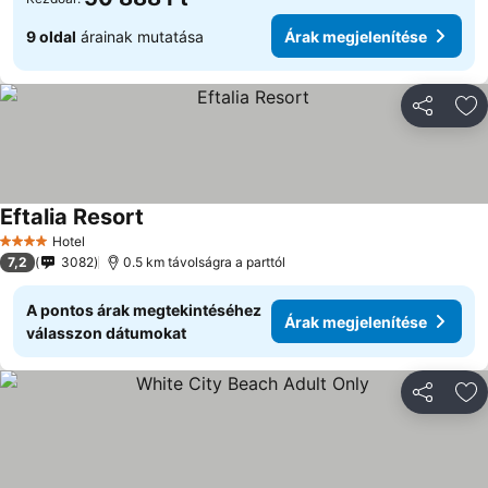
9 oldal
árainak mutatása
Árak megjelenítése
Megosztá
Ho
Eftalia Resort
Hotel
4 Kategória
7,2
3082
0.5 km távolságra a parttól
A pontos árak megtekintéséhez
Árak megjelenítése
válasszon dátumokat
Megosztá
Ho