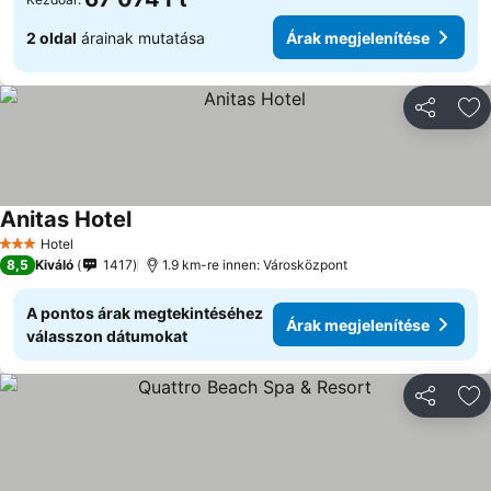
2 oldal
árainak mutatása
Árak megjelenítése
Megosztá
Ho
Anitas Hotel
Hotel
3 Kategória
8,5
Kiváló
1417
1.9 km-re innen: Városközpont
A pontos árak megtekintéséhez
Árak megjelenítése
válasszon dátumokat
Megosztá
Ho