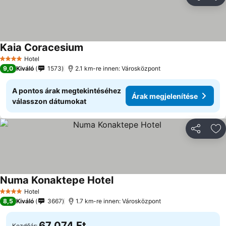
Megosztá
Ho
Kaia Coracesium
Hotel
4 Kategória
9,0
Kiváló
1573
2.1 km-re innen: Városközpont
A pontos árak megtekintéséhez
Árak megjelenítése
válasszon dátumokat
Megosztá
Ho
Numa Konaktepe Hotel
Hotel
4 Kategória
8,5
Kiváló
3667
1.7 km-re innen: Városközpont
67 074 Ft
Kezdőár: