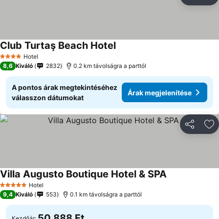
Megosztá
Ho
Club Turtaş Beach Hotel
Hotel
4 Kategória
8,6
Kiváló
2832
0.2 km távolságra a parttól
A pontos árak megtekintéséhez
Árak megjelenítése
válasszon dátumokat
Megosztá
Ho
Villa Augusto Boutique Hotel & SPA
Hotel
5 Kategória
9,4
Kiváló
553
0.1 km távolságra a parttól
50 888 Ft
Kezdőár: