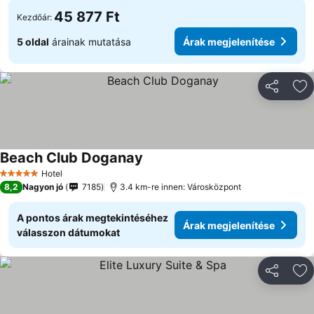
45 877 Ft
Kezdőár:
5 oldal
árainak mutatása
Árak megjelenítése
Megosztá
Ho
Beach Club Doganay
Hotel
5 Kategória
8,2
Nagyon jó
7185
3.4 km-re innen: Városközpont
A pontos árak megtekintéséhez
Árak megjelenítése
válasszon dátumokat
Megosztá
Ho