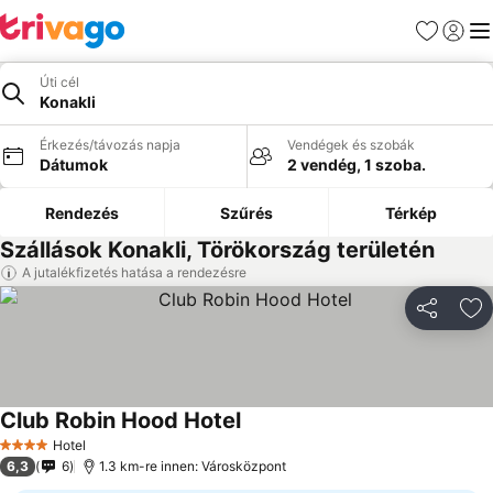
Kedvencek
Bejelen
Me
Úti cél
Konakli
Érkezés/távozás napja
Vendégek és szobák
Dátumok
2 vendég, 1 szoba.
Rendezés
Szűrés
Térkép
Szállások Konakli, Törökország területén
A jutalékfizetés hatása a rendezésre
Megosztá
Ho
Club Robin Hood Hotel
Hotel
4 Kategória
6,3
6
1.3 km-re innen: Városközpont