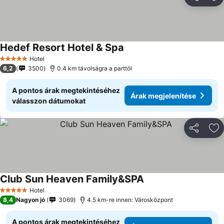
Megosztá
Ho
Hedef Resort Hotel & Spa
Hotel
5 Kategória
6,2
3500
0.4 km távolságra a parttól
A pontos árak megtekintéséhez
Árak megjelenítése
válasszon dátumokat
Megosztá
Ho
Club Sun Heaven Family&SPA
Hotel
5 Kategória
8,4
Nagyon jó
3069
4.5 km-re innen: Városközpont
A pontos árak megtekintéséhez