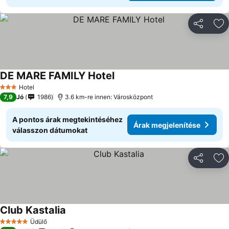
Megosztá
Ho
DE MARE FAMILY Hotel
Hotel
3 Kategória
7,9
Jó
1986
3.6 km-re innen: Városközpont
A pontos árak megtekintéséhez
Árak megjelenítése
válasszon dátumokat
Megosztá
Ho
Club Kastalia
Üdülő
5 Kategória