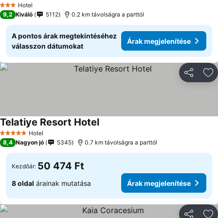
Hotel
3 Kategória
9,2
Kiváló
5112
0.2 km távolságra a parttól
A pontos árak megtekintéséhez
Árak megjelenítése
válasszon dátumokat
Megosztá
Ho
Telatiye Resort Hotel
Hotel
5 Kategória
8,4
Nagyon jó
5345
0.7 km távolságra a parttól
50 474 Ft
Kezdőár:
8 oldal
árainak mutatása
Árak megjelenítése