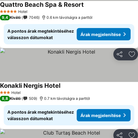
Quattro Beach Spa & Resort
Hotel
5 Kategória
9,4
Kiváló
7046
0.6 km távolságra a parttól
A pontos árak megtekintéséhez
Árak megjelenítése
válasszon dátumokat
Megosztá
Ho
Konakli Nergis Hotel
Hotel
3 Kategória
8,8
Kiváló
509
0.7 km távolságra a parttól
A pontos árak megtekintéséhez
Árak megjelenítése
válasszon dátumokat