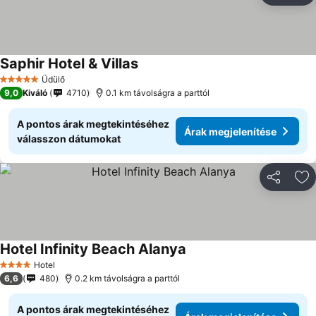
Saphir Hotel & Villas
Üdülő
5 Kategória
9,0
Kiváló
4710
0.1 km távolságra a parttól
A pontos árak megtekintéséhez
Árak megjelenítése
válasszon dátumokat
Megosztá
Ho
Hotel Infinity Beach Alanya
Hotel
4 Kategória
6,6
480
0.2 km távolságra a parttól
A pontos árak megtekintéséhez