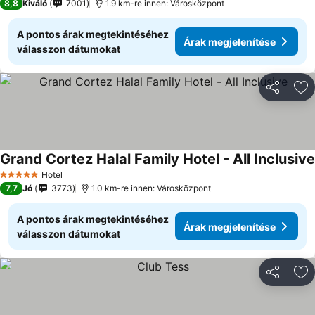
8,8
Kiváló
7001
1.9 km-re innen: Városközpont
A pontos árak megtekintéséhez
Árak megjelenítése
válasszon dátumokat
Megosztá
Ho
Grand Cortez Halal Family Hotel - All Inclusive
Hotel
5 Kategória
7,7
Jó
3773
1.0 km-re innen: Városközpont
A pontos árak megtekintéséhez
Árak megjelenítése
válasszon dátumokat
Megosztá
Ho