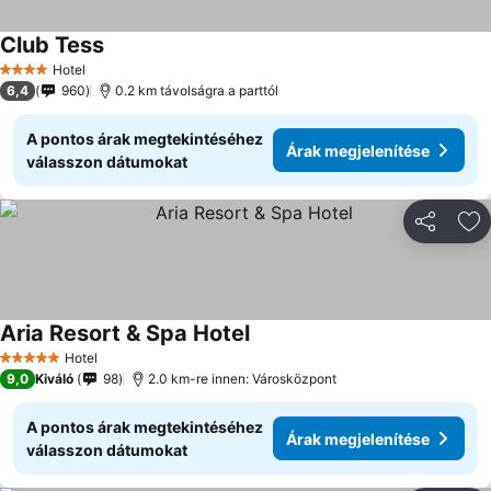
Club Tess
Hotel
4 Kategória
6,4
960
0.2 km távolságra a parttól
A pontos árak megtekintéséhez
Árak megjelenítése
válasszon dátumokat
Megosztá
Ho
Aria Resort & Spa Hotel
Hotel
5 Kategória
9,0
Kiváló
98
2.0 km-re innen: Városközpont
A pontos árak megtekintéséhez
Árak megjelenítése
válasszon dátumokat