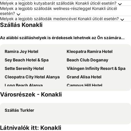
Melyek a legjobb kutyabarát szállodák Konakli úticél esetén?
Melyek a legjobb szállodák wellness-részleggel Konakli úticél
esetén?
Melyek a legjobb szállodák medencével Konakli úticél esetén?
Szállás Konakli
Az alábbi szálláshelyek is érdekesek lehetnek az Ön számára...
Ramira Joy Hotel
Kleopatra Ramira Hotel
Sey Beach Hotel & Spa
Beach Club Doganay
Sette Serenity Hotel
Vikingen Infinity Resort & Spa
Cleopatra City Hotel Alanya
Grand Alisa Hotel
Long Beach Alanya
Campus Hill Hotel
Városrészek - Konakli
DE MARE FAMILY Hotel
Kandelor Hotel
Remi Hotel
Mary Hotels Alanya
Szállás Turkler
Grand Kolibri Prestige Spa
Parador Beach Hotel
Diamond Hill Resort Hotel
Noxinn Deluxe Hotel - Ultra All Inclusive
Látnivalók itt: Konakli
Ananas Hotel
Ramira City Hotel