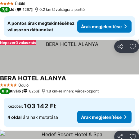
Üdülő
4 Kategória
7,6
Jó
1267
0.2 km távolságra a parttól
A pontos árak megtekintéséhez
Árak megjelenítése
válasszon dátumokat
Népszerű választás
Megosztá
Ho
BERA HOTEL ALANYA
Üdülő
5 Kategória
8,8
Kiváló
8256
1.8 km-re innen: Városközpont
103 142 Ft
Kezdőár:
4 oldal
árainak mutatása
Árak megjelenítése