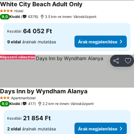
White City Beach Adult Only
Hotel
4 Kategória
9,0
Kiváló
6376
3.5 km-re innen: Városközpont
64 052 Ft
Kezdőár:
9 oldal
árainak mutatása
Árak megjelenítése
Népszerű választás
Megosztá
Ho
Days Inn by Wyndham Alanya
Apartmanhotel
3 Kategória
9,0
Kiváló
417
2.2 km-re innen: Városközpont
21 854 Ft
Kezdőár:
2 oldal
árainak mutatása
Árak megjelenítése