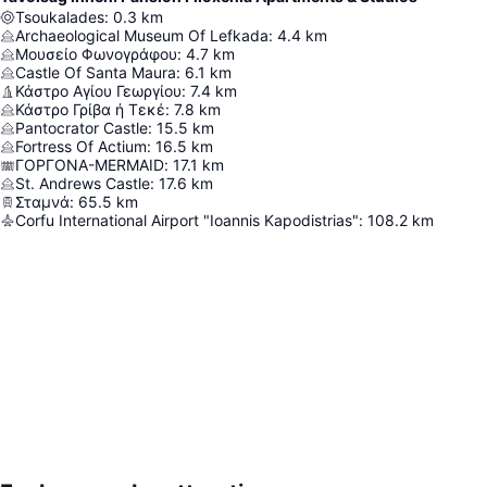
Tsoukalades
:
0.3
km
Archaeological Museum Of Lefkada
:
4.4
km
Μουσείο Φωνογράφου
:
4.7
km
Castle Of Santa Maura
:
6.1
km
Κάστρο Αγίου Γεωργίου
:
7.4
km
Κάστρο Γρίβα ή Τεκέ
:
7.8
km
Pantocrator Castle
:
15.5
km
Fortress Of Actium
:
16.5
km
ΓΟΡΓΟΝΑ-MERMAID
:
17.1
km
St. Andrews Castle
:
17.6
km
Σταμνά
:
65.5
km
Corfu International Airport "Ioannis Kapodistrias"
:
108.2
km