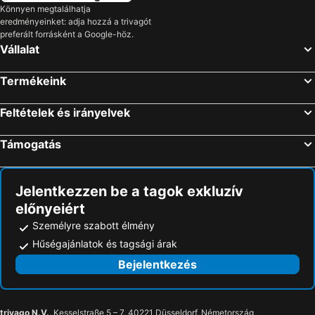
Könnyen megtalálhatja
eredményeinket: adja hozzá a trivagót
preferált forrásként a Google-höz.
Vállalat
Termékeink
Feltételek és irányelvek
Támogatás
Jelentkezzen be a tagok exkluzív
előnyeiért
Személyre szabott élmény
Hűségajánlatok és tagsági árak
Bejelentkezés
trivago N.V.
, Kesselstraße 5 – 7, 40221 Düsseldorf, Németország