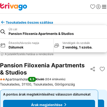
Kedvencek
Bejelen
Me
Tsoukalades összes szállása
Úti cél
Pansion Filoxenia Apartments & Studios
Érkezés/távozás napja
Vendégek és szobák
Dátumok
2 vendég, 1 szoba.
A jutalékfizetés hatása a rendezésre
Pansion Filoxenia Apartments
& Studios
Megosztá
Ho
Apartmanhotel
8,5
Kiváló
(
934 értékelés
)
2 Kategória
Tsoukalades, 31100, Tsoukalades, Görögország
A pontos árak megtekintéséhez válasszon dátumokat
A pontos árak megtekintéséhez válasszon dátumokat
Árak megjelenítése
Árak megjelenítése