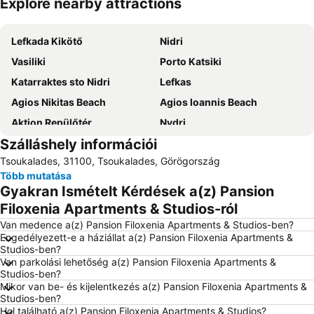
Explore nearby attractions
Nagy méretű térkép
Lefkada Kikötő
Nidri
Vasiliki
Porto Katsiki
Katarraktes sto Nidri
Lefkas
Agios Nikitas Beach
Agios Ioannis Beach
Aktion Repülőtér
Nydri
Szálláshely információi
Port of Preveza
Lygia
Tsoukalades, 31100, Tsoukalades, Görögország
Beach of Agios Ioannis
Dimotiko Stadio Leukadas ''Platwnas Grigoris''
Több mutatása
Archaeological Museum of Lefkada
Perigiali
Gyakran Ismételt Kérdések a(z) Pansion
Daily cruises from Lefkada
Agiofili
Filoxenia Apartments & Studios-ról
Traditional Settlement of Agios Ioannis
Beach Ammoudia
Van medence a(z) Pansion Filoxenia Apartments & Studios-ben?
Engedélyezett-e a háziállat a(z) Pansion Filoxenia Apartments &
Pefkoulia
Kathisma
Studios-ben?
Van parkolási lehetőség a(z) Pansion Filoxenia Apartments &
Mytikas
Monolithi
Studios-ben?
Ancient Nikopolis
Spilia Tou Papanicoli
Mikor van be- és kijelentkezés a(z) Pansion Filoxenia Apartments &
Studios-ben?
Loutsa
Hol található a(z) Pansion Filoxenia Apartments & Studios?