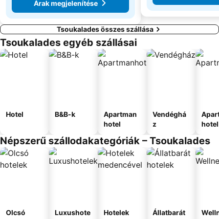
Árak megjelenítése
Tsoukalades összes szállása
Tsoukalades egyéb szállásai
Hotel
B&B-k
Apartman
Vendéghá
Apar
hotel
z
hotel
Népszerű szállodakategóriák – Tsoukalades
Olcsó
Luxushote
Hotelek
Állatbarát
Well