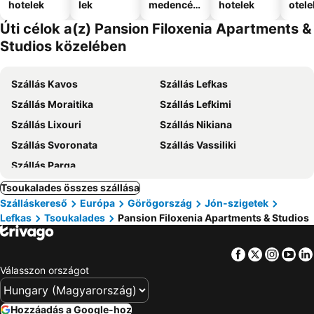
hotelek
lek
medencév
hotelek
otele
el
Úti célok a(z) Pansion Filoxenia Apartments &
Studios közelében
Szállás Kavos
Szállás Lefkas
Szállás Moraitika
Szállás Lefkimi
Szállás Lixouri
Szállás Nikiana
Szállás Svoronata
Szállás Vassiliki
Szállás Parga
Tsoukalades összes szállása
Szálláskereső
Európa
Görögország
Jón-szigetek
Lefkas
Tsoukalades
Pansion Filoxenia Apartments & Studios
Facebook
Twitter
Insta
Yo
Válasszon országot
Hozzáadás a Google-hoz