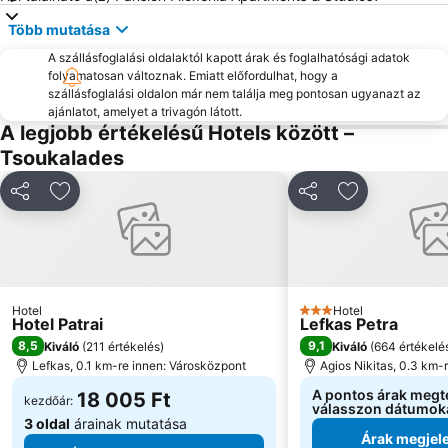
Több mutatása
A szállásfoglalási oldalaktól kapott árak és foglalhatósági adatok
folyamatosan változnak. Emiatt előfordulhat, hogy a
szállásfoglalási oldalon már nem találja meg pontosan ugyanazt az
ajánlatot, amelyet a trivagón látott.
A legjobb értékelésű Hotels között –
Tsoukalades
Megosztás
Hozzáadás a kedvencekhez
Megosztás
Hozzáadás a
Hotel
Hotel
3 Kategória
Hotel Patrai
Lefkas Petra
8,5
9,1
Kiváló
(
211 értékelés
)
Kiváló
(
664 értékelé
Lefkas, 0.1 km-re innen: Városközpont
Agios Nikitas, 0.3 km-
A pontos árak megt
18 005 Ft
kezdőár:
válasszon dátumok
3 oldal
árainak mutatása
Árak megjele