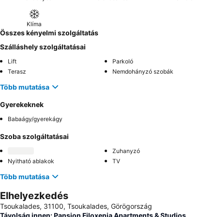
Klíma
Összes kényelmi szolgáltatás
Szálláshely szolgáltatásai
Lift
Parkoló
Terasz
Nemdohányzó szobák
Több mutatása
Gyerekeknek
Babaágy/gyerekágy
Szoba szolgáltatásai
Zuhanyzó
Nyitható ablakok
TV
Több mutatása
Elhelyezkedés
Tsoukalades, 31100, Tsoukalades, Görögország
Távolság innen: Pansion Filoxenia Apartments & Studios