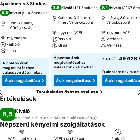
Apartments & Studios
8,5
9,4
Kiváló
(
181 értékelés
)
Kiváló
(
2367 érté
8,5
Kiváló
(
934 értékelés
)
Kariotes, 0.4 km-re
Lefkas, 8.9 km-re i
innen: Városközpont
Városközpont
Tsoukalades,
Görögország
Ingyenes WiFi
Ingyenes WiFi
Ingyenes WiFi
Parkoló
Medence
Parkoló
Klíma
Wellness
Klíma
A pontos árak
49 628 
kezdőár:
megtekintéséhez
A pontos árak
válasszon dátumokat
megtekintéséhez
9 oldal
árainak muta
válasszon dátumokat
Árak megjelenítése
Árak megjelenítése
Árak megjelenítése
Tsoukalades összes szállása
Értékelések
Kiváló
8,5
a vezető oldalakon írt 934 értékelés
alapján
Népszerű kényelmi szolgáltatások
WiFi a lobbyban
WiFi a szobákban
Parkoló