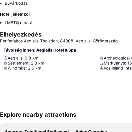
Búvárkodás
Hotel jellemzői
LMBTQ+-barát
Elhelyezkedés
Periferiakos Aegialis-Tholarion, 84008, Aegialis, Görögország
Távolság innen: Aegialis Hotel & Spa
Aegialis
:
0.8
km
Archeological 
Settlement
:
2.3
km
Markyanys
:
16
Windmills
:
2.6
km
Kos Island Inte
Explore nearby attractions
Amorgos Traditional Settlement
Agios Georgios