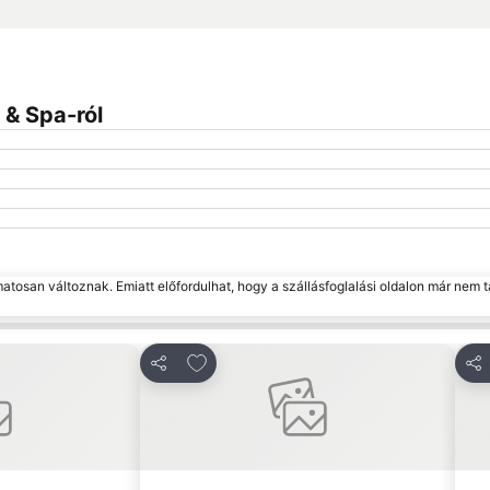
 & Spa-ról
matosan változnak. Emiatt előfordulhat, hogy a szállásfoglalási oldalon már nem t
edvencekhez
Hozzáadás a kedvencekhez
Megosztás
Me