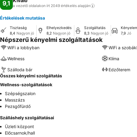
Kiváló
9,1
a vezető oldalakon írt 2049 értékelés
alapján
Értékelések mutatása
Tisztaság
Elhelyezkedés
Szolgáltatás
Kényele
8,4
Nagyon jó
8,2
Nagyon jó
8,3
Nagyon jó
7,9
Jó
Népszerű kényelmi szolgáltatások
WiFi a lobbyban
WiFi a szobá
Wellness
Klíma
Szálloda bár
Edzőterem
Összes kényelmi szolgáltatás
Wellness-szolgáltatások
Szépségszalon
Masszázs
Pezsgőfürdő
Szálláshely szolgáltatásai
Üzleti központ
Előcsarnok/hall