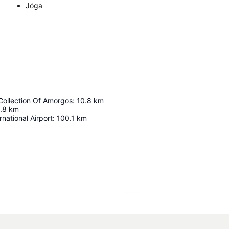
Jóga
Collection Of Amorgos
:
10.8
km
.8
km
rnational Airport
:
100.1
km
Nagy méretű térkép