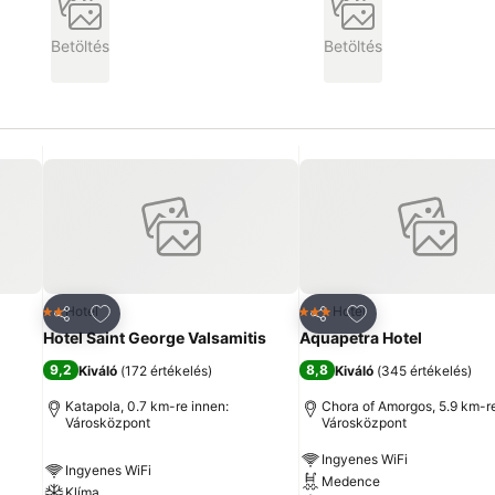
Betöltés
Betöltés
ncekhez
Hozzáadás a kedvencekhez
Hozzáadás a ked
Hotel
Hotel
2 Kategória
3 Kategória
Megosztás
Megosztás
Hotel Saint George Valsamitis
Aquapetra Hotel
9,2
8,8
Kiváló
(
172 értékelés
)
Kiváló
(
345 értékelés
)
Katapola, 0.7 km-re innen:
Chora of Amorgos, 5.9 km-re
Városközpont
Városközpont
Ingyenes WiFi
Ingyenes WiFi
Medence
Klíma