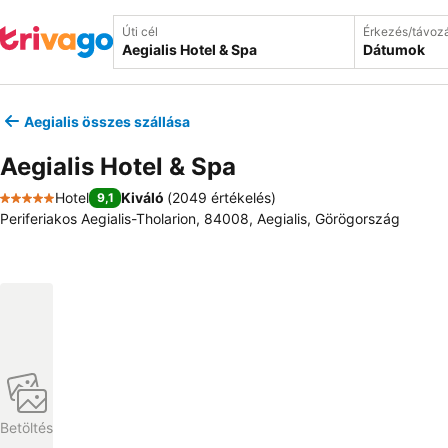
Úti cél
Érkezés/távoz
Dátumok
Aegialis összes szállása
Aegialis Hotel & Spa
Hotel
Kiváló
(
2049 értékelés
)
9,1
5 Kategória
Periferiakos Aegialis-Tholarion, 84008, Aegialis, Görögország
Betöltés