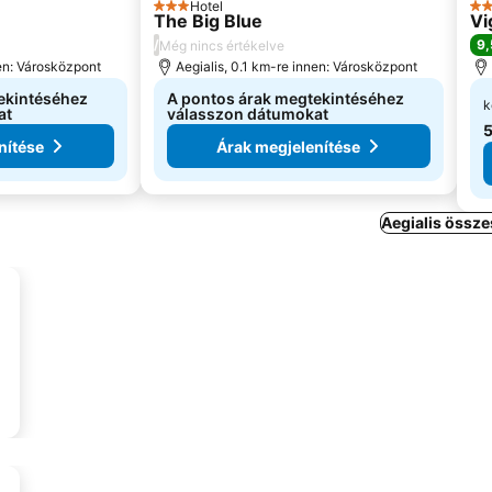
Hotel
3 Kategória
4 K
The Big Blue
Vi
/
9,
Még nincs értékelve
nen: Városközpont
Aegialis, 0.1 km-re innen: Városközpont
ekintéséhez
A pontos árak megtekintéséhez
k
at
válasszon dátumokat
5
nítése
Árak megjelenítése
Aegialis össze