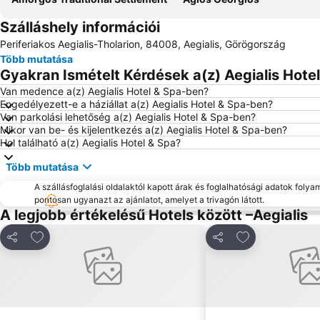
Szálláshely információi
Periferiakos Aegialis-Tholarion, 84008, Aegialis, Görögország
Több mutatása
Gyakran Ismételt Kérdések a(z) Aegialis Hotel
Van medence a(z) Aegialis Hotel & Spa-ben?
Engedélyezett-e a háziállat a(z) Aegialis Hotel & Spa-ben?
Van parkolási lehetőség a(z) Aegialis Hotel & Spa-ben?
Mikor van be- és kijelentkezés a(z) Aegialis Hotel & Spa-ben?
Hol található a(z) Aegialis Hotel & Spa?
Több mutatása
A szállásfoglalási oldalaktól kapott árak és foglalhatósági adatok folya
pontosan ugyanazt az ajánlatot, amelyet a trivagón látott.
A legjobb értékelésű Hotels között –Aegialis
Hozzáadás a kedvencekhez
Hozzáadás a k
Megosztás
Megosztás