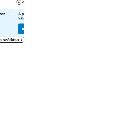
Parkoló
Klíma
hez
A pontos árak megtekintéséhez
33 294 Ft
kezdőár:
válasszon dátumokat
4 oldal
árainak mutatása
Árak megjelenítése
Árak megjelenítése
s szállása