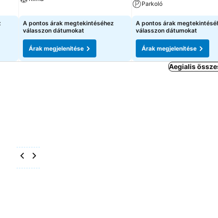
Parkoló
z
A pontos árak megtekintéséhez
A pontos árak megtekintésé
válasszon dátumokat
válasszon dátumokat
Árak megjelenítése
Árak megjelenítése
Aegialis össze