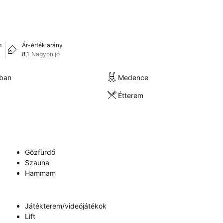
m
Ár-érték arány
8,1
Nagyon jó
kban
Medence
Étterem
Gőzfürdő
Szauna
Hammam
Játékterem/videójátékok
Lift