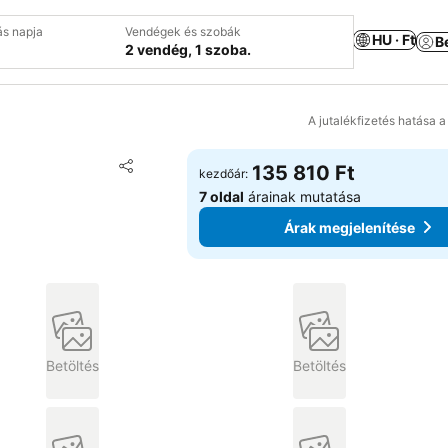
ás napja
Vendégek és szobák
HU · Ft
B
2 vendég, 1 szoba.
A jutalékfizetés hatása 
Hozzáadás a kedvencekhez
135 810 Ft
kezdőár:
Megosztás
7 oldal
árainak mutatása
Árak megjelenítése
Betöltés
Betöltés