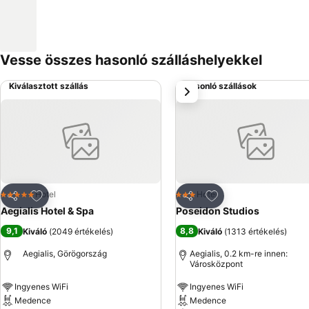
Vesse összes hasonló szálláshelyekkel
Kiválasztott szállás
Hasonló szállások
következő
Hozzáadás a kedvencekhez
Hozzáadás a kedve
Hotel
Hotel
5 Kategória
3 Kategória
Megosztás
Megosztás
Aegialis Hotel & Spa
Poseidon Studios
9,1
8,8
Kiváló
(
2049 értékelés
)
Kiváló
(
1313 értékelés
)
Aegialis, Görögország
Aegialis, 0.2 km-re innen:
Városközpont
Ingyenes WiFi
Ingyenes WiFi
Medence
Medence