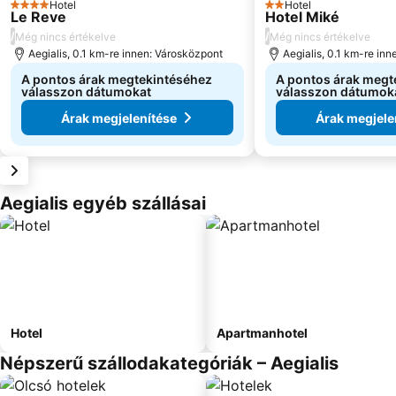
Hotel
Hotel
4 Kategória
2 Kategória
Le Reve
Hotel Miké
/
/
Még nincs értékelve
Még nincs értékelve
Aegialis, 0.1 km-re innen: Városközpont
Aegialis, 0.1 km-re in
A pontos árak megtekintéséhez
A pontos árak megt
válasszon dátumokat
válasszon dátumok
Árak megjelenítése
Árak megjele
Aegialis egyéb szállásai
Hotel
Apartmanhotel
Népszerű szállodakategóriák – Aegialis