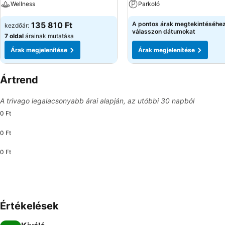
Wellness
Parkoló
135 810 Ft
A pontos árak megtekintéséhe
kezdőár:
válasszon dátumokat
7 oldal
árainak mutatása
Árak megjelenítése
Árak megjelenítése
Ártrend
A trivago legalacsonyabb árai alapján, az utóbbi 30 napból
0 Ft
0 Ft
0 Ft
Értékelések