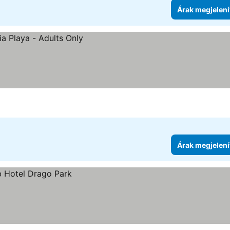
Árak megjelení
ése
Árak megjelení