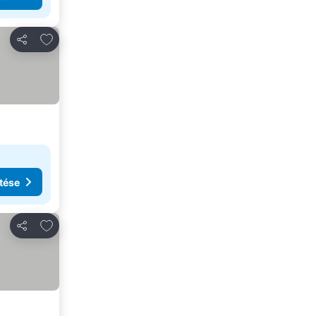
Hozzáadás a kedvencekhez
Megosztás
tése
Hozzáadás a kedvencekhez
Megosztás