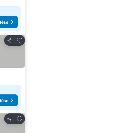
tése
Hozzáadás a kedvencekhez
Megosztás
tése
Hozzáadás a kedvencekhez
Megosztás