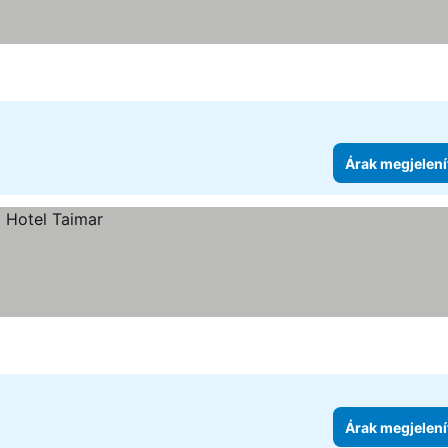
Árak megjelení
Árak megjelení