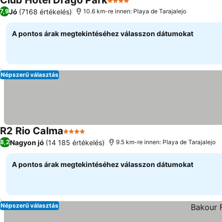
Club Hotel Drago Park
4 Kategória
Árak megjelenítése
Jó
(7168 értékelés)
7,9
10.6 km-re innen: Playa de Tarajalejo
A pontos árak megtekintéséhez válasszon dátumokat
Népszerű választás
R2 Rio Calma
4 Kategória
Árak megjelenítése
Nagyon jó
(14 185 értékelés)
8,2
9.5 km-re innen: Playa de Tarajalejo
A pontos árak megtekintéséhez válasszon dátumokat
Népszerű választás