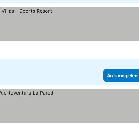
ítése
Árak megjelení
ítése