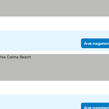
ítése
Árak megjelení
Árak megjelení