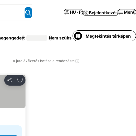
HU · Ft
Menü
Bejelentkezés
Megtekintés térképen
 megengedett
Nem szükséges előleg
A jutalékfizetés hatása a rendezésre
Hozzáadás a kedvencekhez
Megosztás