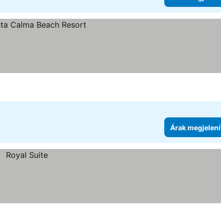
enítése
Árak megjelení