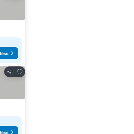
tése
Hozzáadás a kedvencekhez
Megosztás
tése