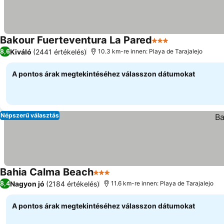
Bakour Fuerteventura La Pared
3 Kategória
Árak megjelen
Kiváló
(2441 értékelés)
8,6
10.3 km-re innen: Playa de Tarajalejo
A pontos árak megtekintéséhez válasszon dátumokat
Népszerű választás
Bahia Calma Beach
3 Kategória
Árak megjelenítése
Nagyon jó
(2184 értékelés)
8,4
11.6 km-re innen: Playa de Tarajalejo
A pontos árak megtekintéséhez válasszon dátumokat