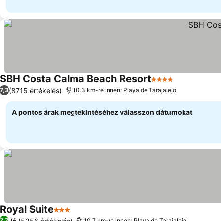
SBH Costa Calma Beach Resort
4 Kategória
Árak megjel
(8715 értékelés)
7,3
10.3 km-re innen: Playa de Tarajalejo
A pontos árak megtekintéséhez válasszon dátumokat
Royal Suite
3 Kategória
Árak megjelenítése
Jó
(5356 értékelés)
7,7
10.7 km-re innen: Playa de Tarajalejo