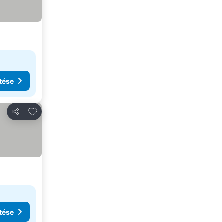
tése
Hozzáadás a kedvencekhez
Megosztás
tése