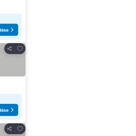
tése
Hozzáadás a kedvencekhez
Megosztás
tése
Hozzáadás a kedvencekhez
Megosztás