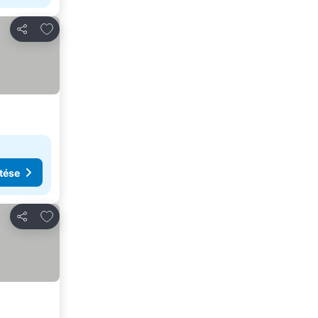
Hozzáadás a kedvencekhez
Megosztás
tése
Hozzáadás a kedvencekhez
Megosztás