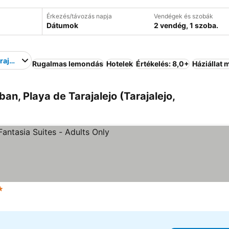
Érkezés/távozás napja
Vendégek és szobák
Dátumok
2 vendég, 1 szoba.
rajalejo
Rugalmas lemondás
Hotelek
Értékelés: 8,0+
Háziállat
an, Playa de Tarajalejo (Tarajalejo,
tegória
Árak megjelenítése