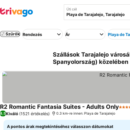
Úti cél
Szűrők
Rendezés
Ár
Playa de Ta
Szállások Tarajalejo városáb
Spanyolország) közelében
R2 Romantic Fantasia Suites - Adults Only
4 Ka
Kiváló
(1521 értékelés)
8,5
0.3 km-re innen: Playa de Tarajalejo
A pontos árak megtekintéséhez válasszon dátumokat