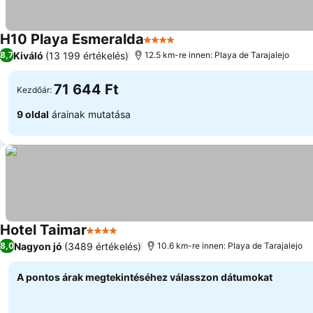
H10 Playa Esmeralda
4 Kategória
Árak megjelenítése
Kiváló
(13 199 értékelés)
8,7
12.5 km-re innen: Playa de Tarajalejo
71 644 Ft
Kezdőár:
9 oldal
árainak mutatása
Hotel Taimar
4 Kategória
Árak megjelenítése
Nagyon jó
(3489 értékelés)
8,0
10.6 km-re innen: Playa de Tarajalejo
A pontos árak megtekintéséhez válasszon dátumokat