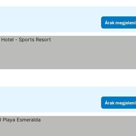
Árak megjelení
ítése
Árak megjelení