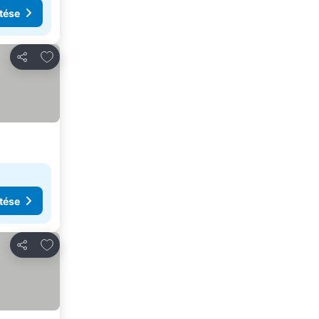
tése
Hozzáadás a kedvencekhez
Megosztás
tése
Hozzáadás a kedvencekhez
Megosztás