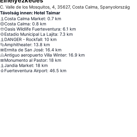
Elhelyezkedés
C. Valle de los Mosquitos, 4, 35627, Costa Calma, Spanyolország
Távolság innen: Hotel Taimar
Costa Calma Market
:
0.7
km
Costa Calma
:
0.8
km
Oasis Wildlife Fuerteventura
:
6.1
km
Estadio Municipal La Lajita
:
7.3
km
DANGER - Rockfall
:
10
km
Amphitheater
:
13.8
km
Ermita de San José
:
16.4
km
Antiguo aeropuerto Villa Winter
:
16.9
km
Monumento al Pastor
:
18
km
Jandia Market
:
18
km
Fuerteventura Airport
:
46.5
km