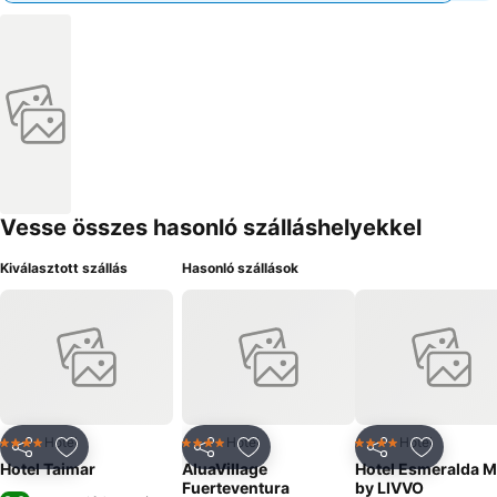
Vesse összes hasonló szálláshelyekkel
Kiválasztott szállás
Hasonló szállások
Hotel
Hotel
Hotel
4 Kategória
4 Kategória
4 Kategória
Megosztás
Hozzáadás a kedvencekhez
Megosztás
Hozzáadás a kedvencekhez
Megosztás
Hozzáad
Hotel Taimar
AluaVillage
Hotel Esmeralda M
Fuerteventura
by LIVVO