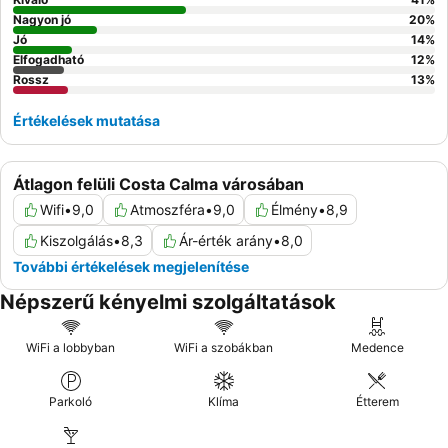
Nagyon jó
20
%
Jó
14
%
Elfogadható
12
%
Rossz
13
%
Értékelések mutatása
Átlagon felüli Costa Calma városában
Wifi
•
9,0
Atmoszféra
•
9,0
Élmény
•
8,9
Kiszolgálás
•
8,3
Ár-érték arány
•
8,0
További értékelések megjelenítése
Népszerű kényelmi szolgáltatások
WiFi a lobbyban
WiFi a szobákban
Medence
Parkoló
Klíma
Étterem