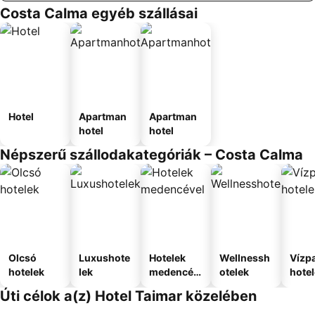
Costa Calma egyéb szállásai
Hotel
Apartman
Apartman
hotel
hotel
Népszerű szállodakategóriák – Costa Calma
Olcsó
Luxushote
Hotelek
Wellnessh
Vízpa
hotelek
lek
medencév
otelek
hote
el
Úti célok a(z) Hotel Taimar közelében