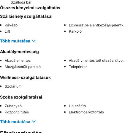
Szálloda bár
Összes kényelmi szolgáltatás
Szálláshely szolgáltatásai
Kávézó
Expressz bejelentkezés/kijelentkezés
Lift
Parkoló
Több mutatása
Akadálymentesség
Akadálymentes
Akadálymentesített utazási útvonal
Mozgássérült parkoló
Teleprinter
Wellness-szolgáltatások
Szolárium
Szoba szolgáltatásai
Zuhanyzó
Hajszárító
Központi fűtés
Elektromos vízforraló
Több mutatása