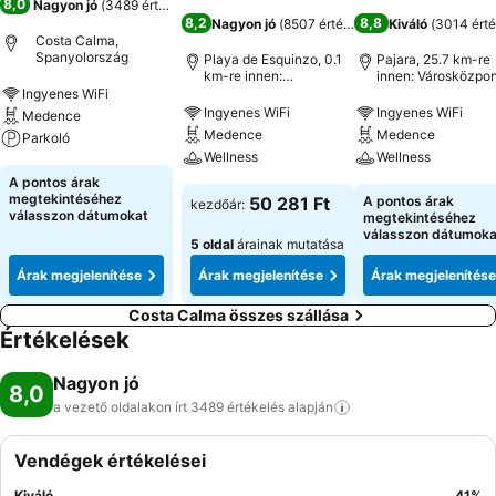
8,0
Nagyon jó
(
3489 értékelés
)
8,2
8,8
Nagyon jó
(
8507 értékelés
)
Kiváló
(
3014 érté
Costa Calma,
Spanyolország
Playa de Esquinzo, 0.1
Pajara, 25.7 km-re
km-re innen:
innen: Városközpon
Városközpont
Ingyenes WiFi
Ingyenes WiFi
Ingyenes WiFi
Medence
Medence
Medence
Parkoló
Wellness
Wellness
A pontos árak
megtekintéséhez
50 281 Ft
A pontos árak
kezdőár:
válasszon dátumokat
megtekintéséhez
válasszon dátumoka
5 oldal
árainak mutatása
Árak megjelenítése
Árak megjelenítése
Árak megjelenítése
Costa Calma összes szállása
Értékelések
Nagyon jó
8,0
a vezető oldalakon írt 3489 értékelés
alapján
Vendégek értékelései
Kiváló
41
%