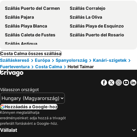
Szállás Puerto del Carmen
Szállás Corralejo
Szállás Pajara
Szállás La Oliva
Szállás Playa Blanca
Szállás Playa de Esquinzo
Szállás Caleta de Fustes
Szállás Puerto del Rosario
Szállás Antigua
Costa Calma összes szállása
Szálláskereső
Európa
Spanyolország
Kanári-szigetek
Fuerteventura
Costa Calma
Hotel Taimar
Facebook
Twitter
Insta
Yo
Válasszon országot
Hozzáadás a Google-hoz
Könnyen megtalálhatja
eredményeinket: adja hozzá a trivagót
preferált forrásként a Google-höz.
Vállalat