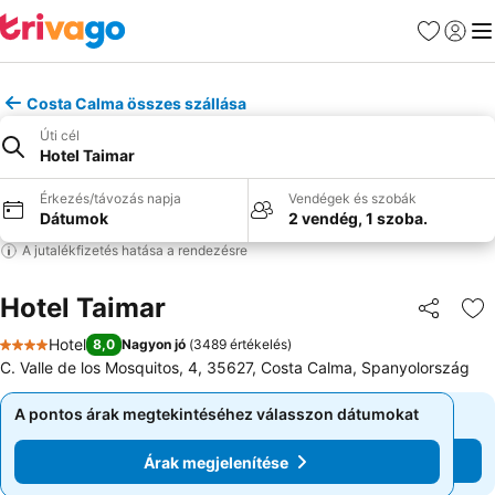
Kedvencek
Bejelen
Me
Costa Calma összes szállása
Úti cél
Hotel Taimar
Érkezés/távozás napja
Vendégek és szobák
Dátumok
2 vendég, 1 szoba.
A jutalékfizetés hatása a rendezésre
Hotel Taimar
Megosztá
Ho
Hotel
8,0
Nagyon jó
(
3489 értékelés
)
4 Kategória
C. Valle de los Mosquitos, 4, 35627, Costa Calma, Spanyolország
A pontos árak megtekintéséhez válasszon dátumokat
A pontos árak megtekintéséhez válasszon dátumokat
Árak megjelenítése
Árak megjelenítése