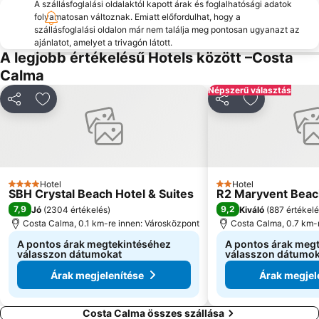
A szállásfoglalási oldalaktól kapott árak és foglalhatósági adatok
folyamatosan változnak. Emiatt előfordulhat, hogy a
szállásfoglalási oldalon már nem találja meg pontosan ugyanazt az
ajánlatot, amelyet a trivagón látott.
A legjobb értékelésű Hotels között –Costa
Calma
Népszerű választás
Megosztás
Hozzáadás a kedvencekhez
Megosztás
Hozzáadás 
Hotel
Hotel
4 Kategória
2 Kategória
SBH Crystal Beach Hotel & Suites
R2 Maryvent Beac
7,9
9,2
Jó
(
2304 értékelés
)
Kiváló
(
887 értékel
Costa Calma, 0.1 km-re innen: Városközpont
Costa Calma, 0.7 km-
A pontos árak megtekintéséhez
A pontos árak meg
válasszon dátumokat
válasszon dátumok
Árak megjelenítése
Árak megjel
Costa Calma összes szállása