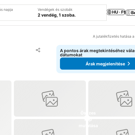
ás napja
Vendégek és szobák
HU · Ft
B
2 vendég, 1 szoba.
A jutalékfizetés hatása 
Hozzáadás a kedvencekhez
A pontos árak megtekintéséhez vál
Megosztás
dátumokat
Árak megjelenítése