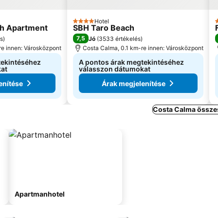
Hotel
4 Kategória
4
h Apartment
SBH Taro Beach
7,5
és
)
Jó
(
3533 értékelés
)
re innen: Városközpont
Costa Calma, 0.1 km-re innen: Városközpont
tekintéséhez
A pontos árak megtekintéséhez
at
válasszon dátumokat
enítése
Árak megjelenítése
Costa Calma összes
Apartmanhotel