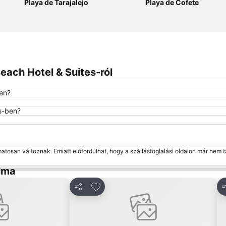
Playa de Tarajalejo
Playa de Cofete
each Hotel & Suites-ról
ben?
es-ben?
matosan változnak. Emiatt előfordulhat, hogy a szállásfoglalási oldalon már nem t
alma
kedvencekhez
Hozzáadás a kedvencekhez
Megosztás
M