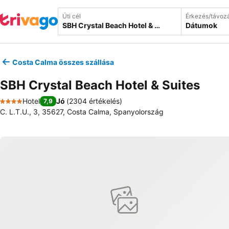
Úti cél
Érkezés/távoz
Dátumok
Costa Calma összes szállása
SBH Crystal Beach Hotel & Suites
Hotel
Jó
(
2304 értékelés
)
7,9
4 Kategória
C. L.T.U., 3, 35627, Costa Calma, Spanyolország