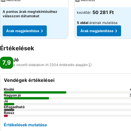
A pontos árak megtekintéséhez
50 281 Ft
kezdőár:
válasszon dátumokat
5 oldal
árainak mutatása
Árak megjelenítése
Árak megjelenítése
Értékelések
Jó
7,9
a vezető oldalakon írt 2304 értékelés
alapján
Vendégek értékelései
Kiváló
Nagyon jó
Jó
Elfogadható
Rossz
Értékelések mutatása