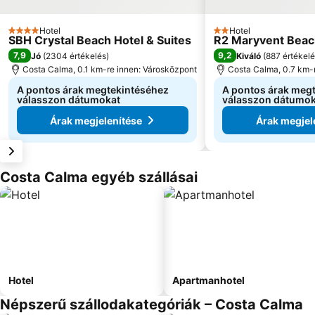
Hotel
Hotel
4 Kategória
2 Kategória
SBH Crystal Beach Hotel & Suites
R2 Maryvent Beac
7,9
9,2
Jó
(
2304 értékelés
)
Kiváló
(
887 értékel
Costa Calma, 0.1 km-re innen: Városközpont
Costa Calma, 0.7 km-
A pontos árak megtekintéséhez
A pontos árak meg
válasszon dátumokat
válasszon dátumok
Árak megjelenítése
Árak megjel
Costa Calma egyéb szállásai
Hotel
Apartmanhotel
Népszerű szállodakategóriák – Costa Calma