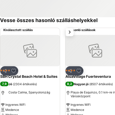
Vesse összes hasonló szálláshelyekkel
Kiválasztott szállás
Hasonló szállások
következő
Hozzáadás a kedvencekhez
Hozzáadás a kedve
Hotel
Hotel
4 Kategória
4 Kategória
Megosztás
Megosztás
SBH Crystal Beach Hotel & Suites
AluaVillage Fuerteventura
7,9
8,2
Jó
(
2304 értékelés
)
Nagyon jó
(
8507 értékelés
)
Costa Calma, Spanyolország
Playa de Esquinzo, 0.1 km-re i
Városközpont
Ingyenes WiFi
Ingyenes WiFi
Medence
Medence
Wellness
Wellness