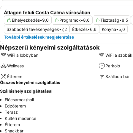
Átlagon felüli Costa Calma városában
Elhelyezkedés
•
9,0
Programok
•
8,6
Tisztaság
•
8,5
Szabadtéri tevékenységek
•
7,2
Étkezés
•
6,6
Konyha
•
5,0
További értékelések megjelenítése
Népszerű kényelmi szolgáltatások
WiFi a lobbyban
WiFi a szobá
Wellness
Parkoló
Étterem
Szálloda bár
Összes kényelmi szolgáltatás
Szálláshely szolgáltatásai
Előcsarnok/hall
Edzőterem
Terasz
Kültéri medence
Étterem
Snackbár