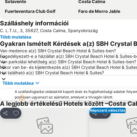
Sotavento
Costa Calma
Fuerteventura Club Golf
Faro de Morro Jable
Szálláshely információi
C. L.T.U., 3, 35627, Costa Calma, Spanyolország
Több mutatása
Gyakran Ismételt Kérdések a(z) SBH Crystal B
Van medence a(z) SBH Crystal Beach Hotel & Suites-ben?
Engedélyezett-e a háziállat a(z) SBH Crystal Beach Hotel & Suites-
Van parkolási lehetőség a(z) SBH Crystal Beach Hotel & Suites-ben?
Mikor van be- és kijelentkezés a(z) SBH Crystal Beach Hotel & Suit
Hol található a(z) SBH Crystal Beach Hotel & Suites?
Több mutatása
A szállásfoglalási oldalaktól kapott árak és foglalhatósági adatok folya
pontosan ugyanazt az ajánlatot, amelyet a trivagón látott.
A legjobb értékelésű Hotels között –Costa C
Népszerű választás
Hozzáadás a kedvencekhez
Hozzáadás a 
Megosztás
Megosztás