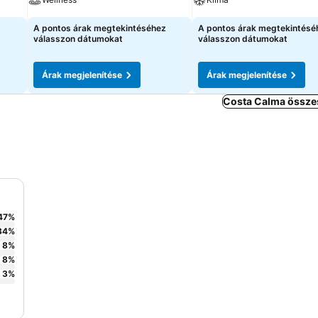
A pontos árak megtekintéséhez
A pontos árak megtekintésé
válasszon dátumokat
válasszon dátumokat
Árak megjelenítése
Árak megjelenítése
Costa Calma összes
47
%
34
%
8
%
8
%
3
%