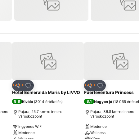
ncekhez
Hozzáadás a kedvencekhez
Hozzáadás a ked
Hotel
Hotel
4 Kategória
4 Kategória
Megosztás
Megosztás
Hotel Esmeralda Maris by LIVVO
Fuerteventura Princess
8,8
8,1
Kiváló
(
3014 értékelés
)
Nagyon jó
(
18 065 értéke
nnen:
Pajara, 25.7 km-re innen:
Pajara, 36.8 km-re innen:
Városközpont
Városközpont
Ingyenes WiFi
Medence
Medence
Wellness
Wellness
Klíma