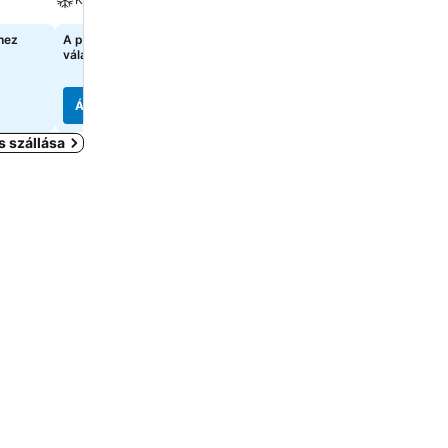
Klíma
hez
A pontos árak megtekintéséhez
válasszon dátumokat
69 883 Ft
kezdőár:
10 oldal
árainak mutatása
Árak megjelenítése
Árak megjelenítése
 szállása