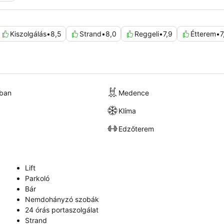
Kiszolgálás
•
8,5
Strand
•
8,0
Reggeli
•
7,9
Étterem
•
7
kban
Medence
Klíma
Edzőterem
Lift
Parkoló
Bár
Nemdohányzó szobák
24 órás portaszolgálat
Strand