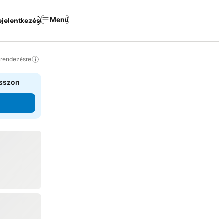
Menü
ejelentkezés
a rendezésre
asszon