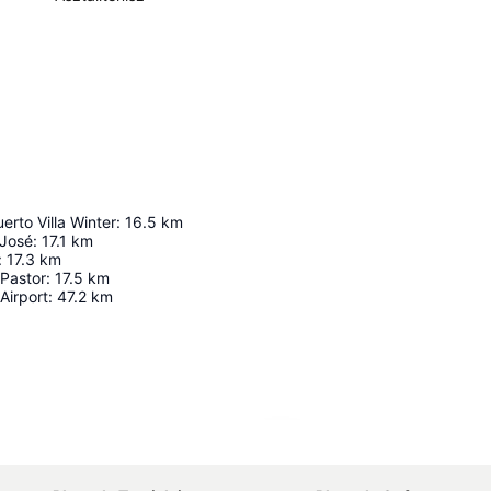
erto Villa Winter
:
16.5
km
 José
:
17.1
km
:
17.3
km
Pastor
:
17.5
km
Airport
:
47.2
km
Nagy méretű térkép