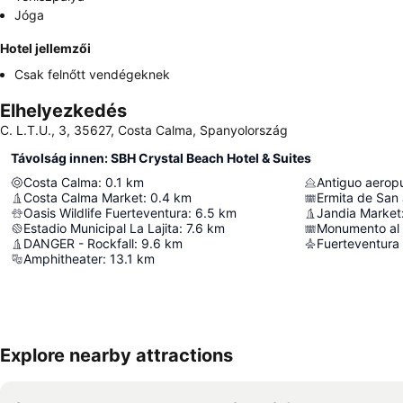
Jóga
Hotel jellemzői
Csak felnőtt vendégeknek
Elhelyezkedés
C. L.T.U., 3, 35627, Costa Calma, Spanyolország
Távolság innen: SBH Crystal Beach Hotel & Suites
Costa Calma
:
0.1
km
Antiguo aeropu
Costa Calma Market
:
0.4
km
Ermita de San
Oasis Wildlife Fuerteventura
:
6.5
km
Jandia Market
Estadio Municipal La Lajita
:
7.6
km
Monumento al 
DANGER - Rockfall
:
9.6
km
Fuerteventura 
Amphitheater
:
13.1
km
Explore nearby attractions