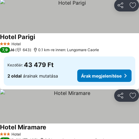
Megosztá
Ho
Hotel Parigi
Árak megjelenítése
Hotel
3 Kategória
7,9
Jó
643
0.1 km-re innen: Lungomare Caorle
43 479 Ft
Kezdőár:
2 oldal
árainak mutatása
Árak megjelenítése
Megosztá
Ho
Hotel Miramare
Árak megjelenítése
Hotel
3 Kategória