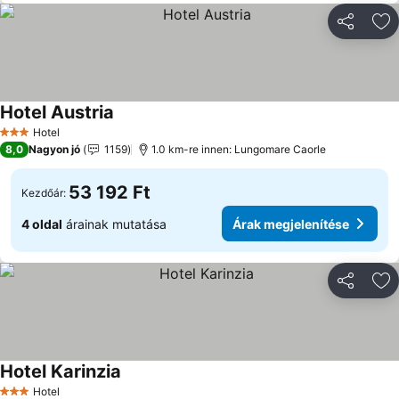
Megosztá
Ho
Hotel Austria
Árak megjelenítése
Hotel
3 Kategória
8,0
Nagyon jó
1159
1.0 km-re innen: Lungomare Caorle
53 192 Ft
Kezdőár:
4 oldal
árainak mutatása
Árak megjelenítése
Megosztá
Ho
Hotel Karinzia
Árak megjelenítése
Hotel
3 Kategória