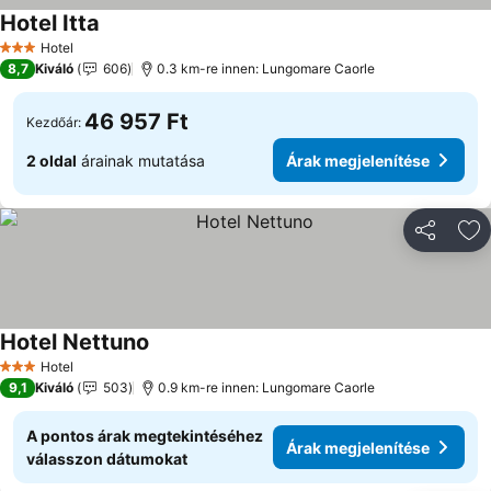
Hotel Itta
Árak megjelenítése
Hotel
3 Kategória
8,7
Kiváló
606
0.3 km-re innen: Lungomare Caorle
46 957 Ft
Kezdőár:
2 oldal
árainak mutatása
Árak megjelenítése
Megosztá
Ho
Hotel Nettuno
Árak megjelenítése
Hotel
3 Kategória
9,1
Kiváló
503
0.9 km-re innen: Lungomare Caorle
A pontos árak megtekintéséhez
Árak megjelenítése
válasszon dátumokat