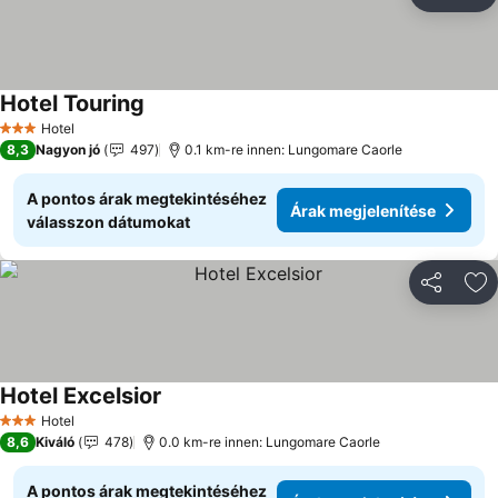
Megosztá
Ho
Hotel Touring
Árak megjelenítése
Hotel
3 Kategória
8,3
Nagyon jó
497
0.1 km-re innen: Lungomare Caorle
A pontos árak megtekintéséhez
Árak megjelenítése
válasszon dátumokat
Megosztá
Ho
Hotel Excelsior
Árak megjelenítése
Hotel
3 Kategória
8,6
Kiváló
478
0.0 km-re innen: Lungomare Caorle
A pontos árak megtekintéséhez