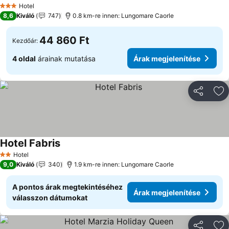
Árak megjelenítése
Hotel
3 Kategória
8,6
Kiváló
747
0.8 km-re innen: Lungomare Caorle
44 860 Ft
Kezdőár:
4 oldal
árainak mutatása
Árak megjelenítése
Megosztá
Ho
Hotel Fabris
Árak megjelenítése
Hotel
2 Kategória
9,0
Kiváló
340
1.9 km-re innen: Lungomare Caorle
A pontos árak megtekintéséhez
Árak megjelenítése
válasszon dátumokat