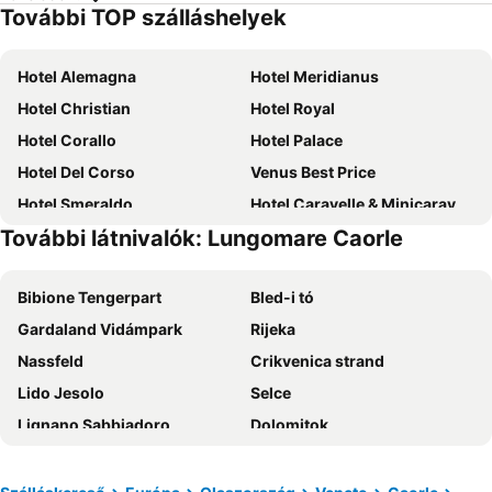
További TOP szálláshelyek
Hotel Alemagna
Hotel Meridianus
Hotel Christian
Hotel Royal
Hotel Corallo
Hotel Palace
Hotel Del Corso
Venus Best Price
Hotel Smeraldo
Hotel Caravelle & Minicaravelle
További látnivalók: Lungomare Caorle
Hotel Bellevue
Hotel Bembo
astromare
Hotel Orient & Pacific
Bibione Tengerpart
Bled-i tó
Hotel Bianchi
Hotel Adriatico
Gardaland Vidámpark
Rijeka
Hotel Nevada
Hotel Luna
Nassfeld
Crikvenica strand
Hotel Firenze
Hotel Villa del Mar
Lido Jesolo
Selce
Palace Hotel Regina
Hotel La Serena
Lignano Sabbiadoro
Dolomitok
Olimpia Hotel & Aparthotel
Hotel Airone
Lignano Riviéra
Triglav Nemzeti Park
Hotel Victoria
Hotel Picobello Pineta
Kreischberg
Sottomarina
Hotel Excelsior
Mediterranee Family & Spa Hotel