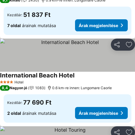
9,1
Kiváló
2430
0.9 km-re innen: Lungomare Caorle
51 837 Ft
Kezdőár:
7 oldal
árainak mutatása
Árak megjelenítése
Megosztá
Ho
International Beach Hotel
Árak megjelenítése
Hotel
4 Kategória
8,4
Nagyon jó
1083
0.6 km-re innen: Lungomare Caorle
77 690 Ft
Kezdőár:
2 oldal
árainak mutatása
Árak megjelenítése