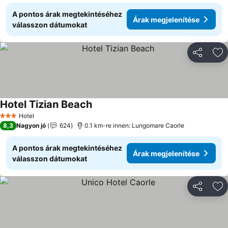
A pontos árak megtekintéséhez
Árak megjelenítése
válasszon dátumokat
Megosztá
Ho
Hotel Tizian Beach
Árak megjelenítése
Hotel
3 Kategória
8,3
Nagyon jó
624
0.1 km-re innen: Lungomare Caorle
A pontos árak megtekintéséhez
Árak megjelenítése
válasszon dátumokat
Megosztá
Ho