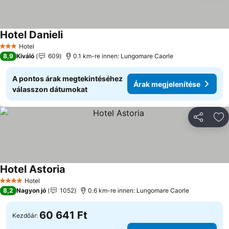
Hotel Danieli
Árak megjelenítése
Hotel
3 Kategória
8,9
Kiváló
609
0.1 km-re innen: Lungomare Caorle
A pontos árak megtekintéséhez
Árak megjelenítése
válasszon dátumokat
Megosztá
Ho
Hotel Astoria
Árak megjelenítése
Hotel
4 Kategória
8,2
Nagyon jó
1052
0.6 km-re innen: Lungomare Caorle
60 641 Ft
Kezdőár: