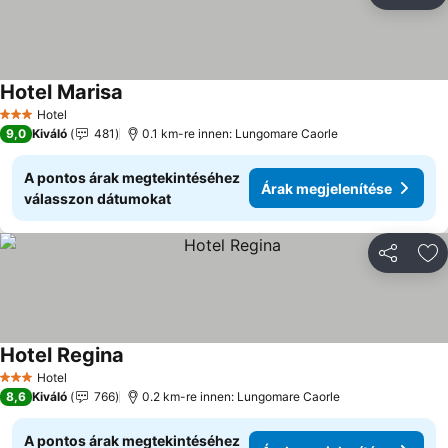
Ho
Hotel Marisa
Árak megjelenítése
Hotel
3 Kategória
9,0
Kiváló
481
0.1 km-re innen: Lungomare Caorle
A pontos árak megtekintéséhez
Árak megjelenítése
válasszon dátumokat
Megosztá
Ho
Hotel Regina
Árak megjelenítése
Hotel
3 Kategória
8,6
Kiváló
766
0.2 km-re innen: Lungomare Caorle
A pontos árak megtekintéséhez