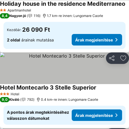
Holiday house in the residence Mediterraneo
Á
Apartmanhotel
2 Kategória
8,4
Nagyon jó
116
1.7 km-re innen: Lungomare Caorle
26 090 Ft
Kezdőár:
2 oldal
árainak mutatása
Árak megjelenítése
Megosztá
Ho
Hotel Montecarlo 3 Stelle Superior
Árak megjelení
Hotel
3 Kategória
9,0
Kiváló
792
0.4 km-re innen: Lungomare Caorle
A pontos árak megtekintéséhez
Árak megjelenítése
válasszon dátumokat