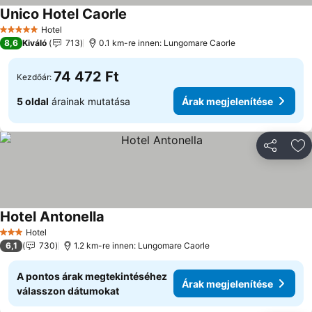
Unico Hotel Caorle
Árak megjelenítése
Hotel
5 Kategória
8,6
Kiváló
713
0.1 km-re innen: Lungomare Caorle
74 472 Ft
Kezdőár:
5 oldal
árainak mutatása
Árak megjelenítése
Megosztá
Ho
Hotel Antonella
Árak megjelenítése
Hotel
3 Kategória
6,1
730
1.2 km-re innen: Lungomare Caorle
A pontos árak megtekintéséhez
Árak megjelenítése
válasszon dátumokat