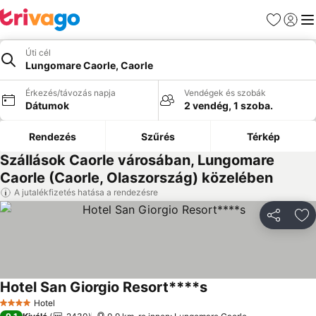
Kedvencek
Bejelen
Me
Úti cél
Lungomare Caorle, Caorle
Érkezés/távozás napja
Vendégek és szobák
Dátumok
2 vendég, 1 szoba.
Rendezés
Szűrés
Térkép
Szállások Caorle városában, Lungomare
Caorle (Caorle, Olaszország) közelében
A jutalékfizetés hatása a rendezésre
Megosztá
Ho
Hotel San Giorgio Resort****s
Árak megjelenítése
Hotel
4 Kategória