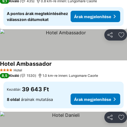
9,1
Kiváló
435
0.8 km-re innen: Lungomare Caorle
A pontos árak megtekintéséhez
Árak megjelenítése
válasszon dátumokat
Megosztá
Ho
Hotel Ambassador
Árak megjelenítése
Hotel
4 Kategória
8,5
Kiváló
1530
1.0 km-re innen: Lungomare Caorle
39 643 Ft
Kezdőár:
8 oldal
árainak mutatása
Árak megjelenítése
Megosztá
Ho