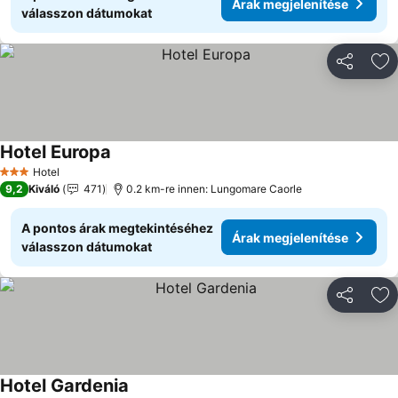
Árak megjelenítése
válasszon dátumokat
Megosztá
Ho
Hotel Europa
Árak megjelenítése
Hotel
3 Kategória
9,2
Kiváló
471
0.2 km-re innen: Lungomare Caorle
A pontos árak megtekintéséhez
Árak megjelenítése
válasszon dátumokat
Megosztá
Ho
Hotel Gardenia
Árak megjelenítése