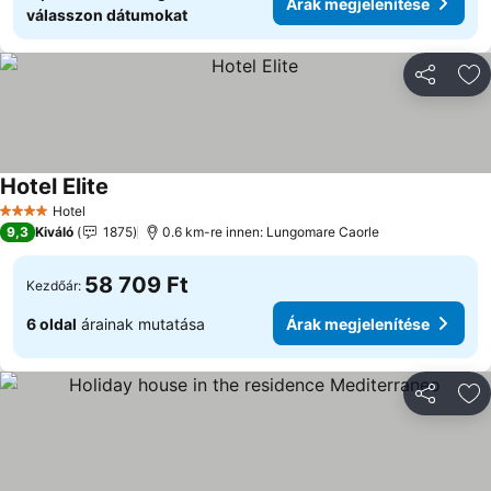
Árak megjelenítése
válasszon dátumokat
Megosztá
Ho
Hotel Elite
Árak megjelenítése
Hotel
4 Kategória
9,3
Kiváló
1875
0.6 km-re innen: Lungomare Caorle
58 709 Ft
Kezdőár:
6 oldal
árainak mutatása
Árak megjelenítése
Megosztá
Ho