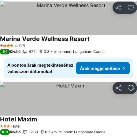
Megosztá
Ho
Marina Verde Wellness Resort
Árak megjelenítése
Üdülő
4 Kategória
9,1
Kiváló
472
0.3 km-re innen: Lungomare Caorle
A pontos árak megtekintéséhez
Árak megjelenítése
válasszon dátumokat
Megosztá
Ho
Hotel Maxim
Árak megjelenítése
Hotel
3 Kategória
8,8
Kiváló
1212
0.5 km-re innen: Lungomare Caorle