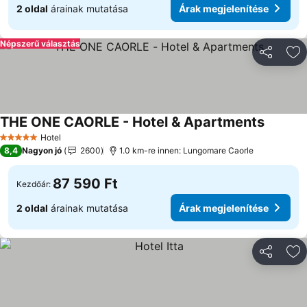
2 oldal
árainak mutatása
Árak megjelenítése
Népszerű választás
Megosztá
Ho
THE ONE CAORLE - Hotel & Apartments
Árak me
Hotel
5 Kategória
8,4
Nagyon jó
2600
1.0 km-re innen: Lungomare Caorle
87 590 Ft
Kezdőár:
2 oldal
árainak mutatása
Árak megjelenítése
Megosztá
Ho