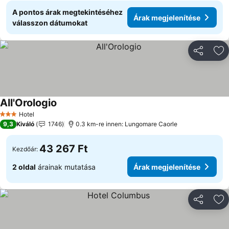
A pontos árak megtekintéséhez
Árak megjelenítése
válasszon dátumokat
Megosztá
Ho
All'Orologio
Árak megjelenítése
Hotel
3 Kategória
9,3
Kiváló
1746
0.3 km-re innen: Lungomare Caorle
43 267 Ft
Kezdőár:
2 oldal
árainak mutatása
Árak megjelenítése
Megosztá
Ho