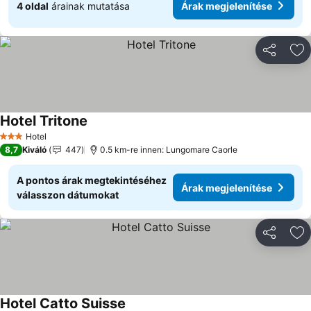
4 oldal
árainak mutatása
Árak megjelenítése
Megosztá
Ho
Hotel Tritone
Árak megjelenítése
Hotel
3 Kategória
8,7
Kiváló
447
0.5 km-re innen: Lungomare Caorle
A pontos árak megtekintéséhez
Árak megjelenítése
válasszon dátumokat
Megosztá
Ho
Hotel Catto Suisse