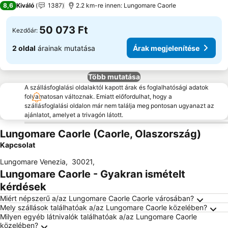
8,6
Kiváló
1387
2.2 km-re innen: Lungomare Caorle
50 073 Ft
Kezdőár:
2 oldal
árainak mutatása
Árak megjelenítése
Több mutatása
A szállásfoglalási oldalaktól kapott árak és foglalhatósági adatok
folyamatosan változnak. Emiatt előfordulhat, hogy a
szállásfoglalási oldalon már nem találja meg pontosan ugyanazt az
ajánlatot, amelyet a trivagón látott.
Lungomare Caorle (Caorle, Olaszország)
Kapcsolat
Lungomare Venezia
,
30021
,
Lungomare Caorle - Gyakran ismételt
kérdések
Miért népszerű a/az Lungomare Caorle Caorle városában?
Mely szállások találhatóak a/az Lungomare Caorle közelében?
Milyen egyéb látnivalók találhatóak a/az Lungomare Caorle
közelében?