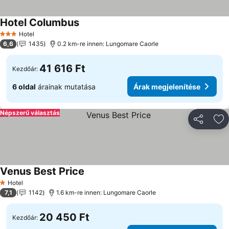
Hotel Columbus
Árak megjelenítése
Hotel
3 Kategória
6,6
1435
0.2 km-re innen: Lungomare Caorle
41 616 Ft
Kezdőár:
6 oldal
árainak mutatása
Árak megjelenítése
Népszerű választás
Megosztá
Ho
Venus Best Price
Árak megjelenítése
Hotel
1 Kategória
7,1
1142
1.6 km-re innen: Lungomare Caorle
20 450 Ft
Kezdőár: