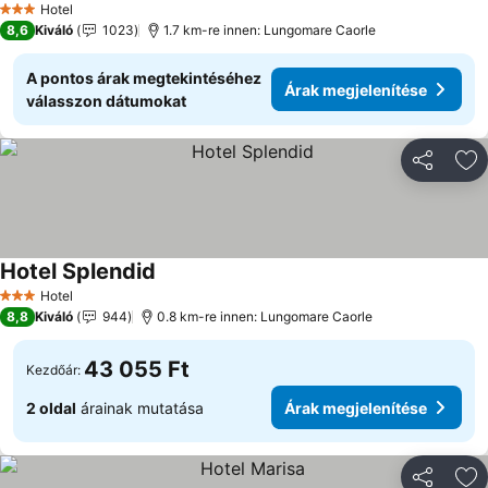
Hotel
3 Kategória
8,6
Kiváló
1023
1.7 km-re innen: Lungomare Caorle
A pontos árak megtekintéséhez
Árak megjelenítése
válasszon dátumokat
Megosztá
Ho
Hotel Splendid
Árak megjelenítése
Hotel
3 Kategória
8,8
Kiváló
944
0.8 km-re innen: Lungomare Caorle
43 055 Ft
Kezdőár:
2 oldal
árainak mutatása
Árak megjelenítése
Megosztá