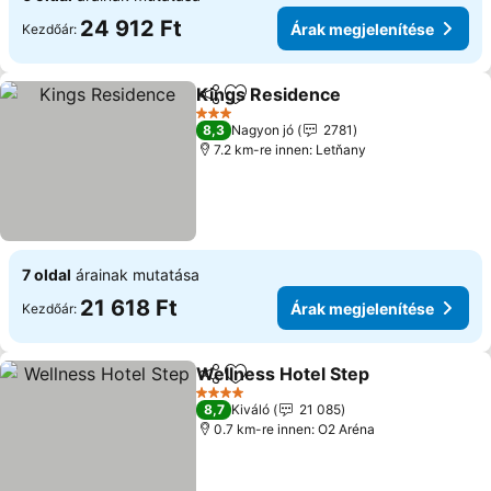
24 912 Ft
Árak megjelenítése
Kezdőár:
Kings Residence
Megosztás
Hozzáadás a kedvencekhez
3 Kategória
8,3
Nagyon jó
2781
7.2 km-re innen: Letňany
7 oldal
árainak mutatása
21 618 Ft
Árak megjelenítése
Kezdőár:
Wellness Hotel Step
Megosztás
Hozzáadás a kedvencekhez
4 Kategória
8,7
Kiváló
21 085
0.7 km-re innen: O2 Aréna