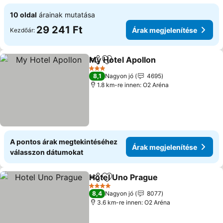
10 oldal
árainak mutatása
29 241 Ft
Árak megjelenítése
Kezdőár:
My Hotel Apollon
Megosztás
Hozzáadás a kedvencekhez
3 Kategória
8,1
Nagyon jó
4695
1.8 km-re innen: O2 Aréna
A pontos árak megtekintéséhez
Árak megjelenítése
válasszon dátumokat
Hotel Uno Prague
Megosztás
Hozzáadás a kedvencekhez
4 Kategória
8,4
Nagyon jó
8077
3.6 km-re innen: O2 Aréna