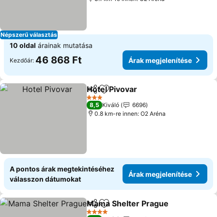
Népszerű választás
10 oldal
árainak mutatása
46 868 Ft
Árak megjelenítése
Kezdőár:
Hotel Pivovar
Megosztás
Hozzáadás a kedvencekhez
3 Kategória
8,5
Kiváló
6696
0.8 km-re innen: O2 Aréna
A pontos árak megtekintéséhez
Árak megjelenítése
válasszon dátumokat
Mama Shelter Prague
Megosztás
Hozzáadás a kedvencekhez
4 Kategória