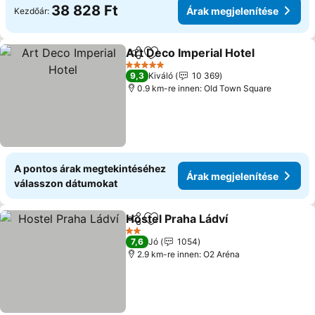
38 828 Ft
Árak megjelenítése
Kezdőár:
Art Deco Imperial Hotel
Megosztás
Hozzáadás a kedvencekhez
5 Kategória
9,3
Kiváló
10 369
0.9 km-re innen: Old Town Square
A pontos árak megtekintéséhez
Árak megjelenítése
válasszon dátumokat
Hostel Praha Ládví
Megosztás
Hozzáadás a kedvencekhez
2 Kategória
7,6
Jó
1054
2.9 km-re innen: O2 Aréna