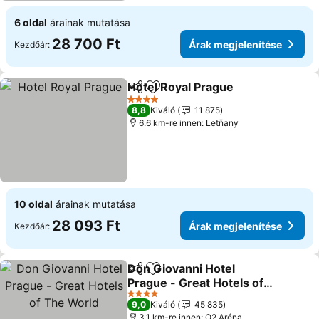
6 oldal
árainak mutatása
28 700 Ft
Árak megjelenítése
Kezdőár:
Hotel Royal Prague
Megosztás
Hozzáadás a kedvencekhez
4 Kategória
8,8
Kiváló
11 875
6.6 km-re innen: Letňany
10 oldal
árainak mutatása
28 093 Ft
Árak megjelenítése
Kezdőár:
Don Giovanni Hotel
Megosztás
Hozzáadás a kedvencekhez
Prague - Great Hotels of
The World
4 Kategória
9,0
Kiváló
45 835
3.1 km-re innen: O2 Aréna