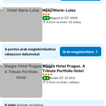
Hotel Marie-Luisa
Megosztás
Hozzáadás a kedvencekhez
3 Kategória
8,0
Nagyon jó
2639
4.9 km-re innen: O2 Aréna
A pontos árak megtekintéséhez
Árak megjelenítése
válasszon dátumokat
Stages Hotel Prague, A
Megosztás
Hozzáadás a kedvencekhez
Tribute Portfolio Hotel
4 Kategória
9,4
Kiváló
20 503
3.9 km-re innen: Letňany
6 oldal
árainak mutatása