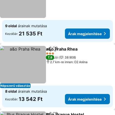
9 oldal
árainak mutatása
21 535 Ft
Árak megjelenítése
Kezdőár:
a&o Praha Rhea
Megosztás
Hozzáadás a kedvencekhez
3 Kategória
7,8
Jó
38 908
2.7 km-re innen: O2 Aréna
Népszerű választás
8 oldal
árainak mutatása
13 542 Ft
Árak megjelenítése
Kezdőár:
Plus Prague Hostel