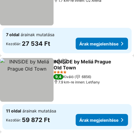
1.7 km-re innen: O2 Aréna
7 oldal
árainak mutatása
27 534 Ft
Árak megjelenítése
Kezdőár:
INNSiDE by Meliá Prague
Megosztás
Hozzáadás a kedvencekhez
Old Town
4 Kategória
9,4
Kiváló
6856
7.9 km-re innen: Letňany
11 oldal
árainak mutatása
59 872 Ft
Árak megjelenítése
Kezdőár: