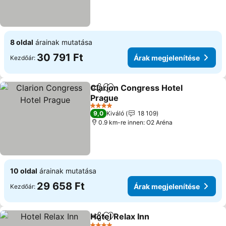
8 oldal
árainak mutatása
30 791 Ft
Árak megjelenítése
Kezdőár:
Clarion Congress Hotel
Megosztás
Hozzáadás a kedvencekhez
Prague
4 Kategória
9,0
Kiváló
18 109
0.9 km-re innen: O2 Aréna
10 oldal
árainak mutatása
29 658 Ft
Árak megjelenítése
Kezdőár:
Hotel Relax Inn
Megosztás
Hozzáadás a kedvencekhez