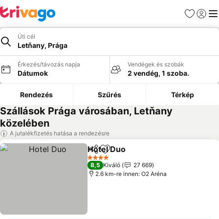
Kedvencek
Bejelen
Me
Úti cél
Letňany, Prága
Érkezés/távozás napja
Vendégek és szobák
Dátumok
2 vendég, 1 szoba.
Rendezés
Szűrés
Térkép
Szállások Prága városában, Letňany
közelében
A jutalékfizetés hatása a rendezésre
Hotel Duo
Megosztás
Hozzáadás a kedvencekhez
4 Kategória
8,5
Kiváló
27 669
2.6 km-re innen: O2 Aréna