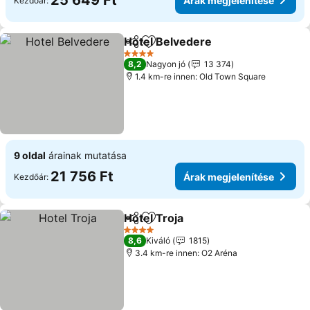
25 649 Ft
Árak megjelenítése
Kezdőár:
Hotel Belvedere
Megosztás
Hozzáadás a kedvencekhez
4 Kategória
8,2
Nagyon jó
13 374
1.4 km-re innen: Old Town Square
9 oldal
árainak mutatása
21 756 Ft
Árak megjelenítése
Kezdőár:
Hotel Troja
Megosztás
Hozzáadás a kedvencekhez
4 Kategória
8,6
Kiváló
1815
3.4 km-re innen: O2 Aréna