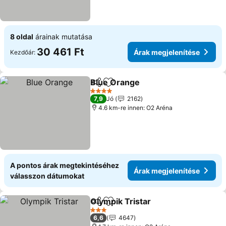
8 oldal
árainak mutatása
30 461 Ft
Árak megjelenítése
Kezdőár:
Blue Orange
Megosztás
Hozzáadás a kedvencekhez
4 Kategória
7,9
Jó
2162
4.6 km-re innen: O2 Aréna
A pontos árak megtekintéséhez
Árak megjelenítése
válasszon dátumokat
Olympik Tristar
Megosztás
Hozzáadás a kedvencekhez
3 Kategória
6,6
4647