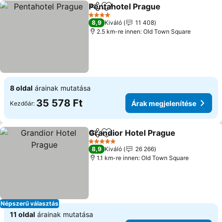
Pentahotel Prague
Megosztás
Hozzáadás a kedvencekhez
4 Kategória
8,9
Kiváló
11 408
2.5 km-re innen: Old Town Square
8 oldal
árainak mutatása
35 578 Ft
Árak megjelenítése
Kezdőár:
Grandior Hotel Prague
Megosztás
Hozzáadás a kedvencekhez
5 Kategória
8,9
Kiváló
26 266
1.1 km-re innen: Old Town Square
Népszerű választás
11 oldal
árainak mutatása