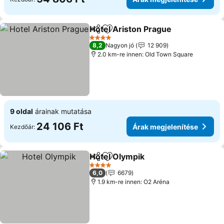
Hotel Ariston Prague
Megosztás
Hozzáadás a kedvencekhez
4 Kategória
8,2
Nagyon jó
12 909
2.0 km-re innen: Old Town Square
9 oldal
árainak mutatása
24 106 Ft
Árak megjelenítése
Kezdőár:
Hotel Olympik
Megosztás
Hozzáadás a kedvencekhez
4 Kategória
6,0
6679
1.9 km-re innen: O2 Aréna