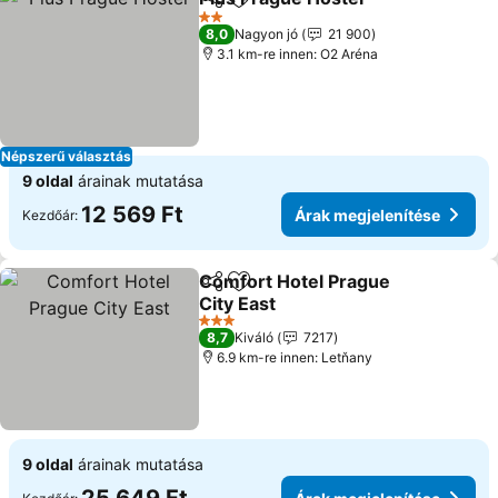
Megosztás
Hozzáadás a kedvencekhez
2 Kategória
8,0
Nagyon jó
21 900
3.1 km-re innen: O2 Aréna
Népszerű választás
9 oldal
árainak mutatása
12 569 Ft
Árak megjelenítése
Kezdőár:
Comfort Hotel Prague
Megosztás
Hozzáadás a kedvencekhez
City East
3 Kategória
8,7
Kiváló
7217
6.9 km-re innen: Letňany
9 oldal
árainak mutatása