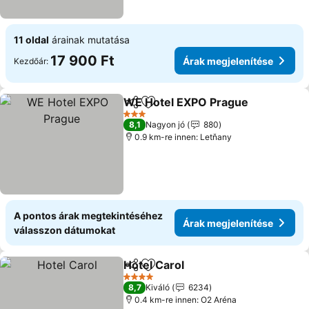
11 oldal
árainak mutatása
17 900 Ft
Árak megjelenítése
Kezdőár:
WE Hotel EXPO Prague
Megosztás
Hozzáadás a kedvencekhez
3 Kategória
8,1
Nagyon jó
880
0.9 km-re innen: Letňany
A pontos árak megtekintéséhez
Árak megjelenítése
válasszon dátumokat
Hotel Carol
Megosztás
Hozzáadás a kedvencekhez
4 Kategória
8,7
Kiváló
6234
0.4 km-re innen: O2 Aréna