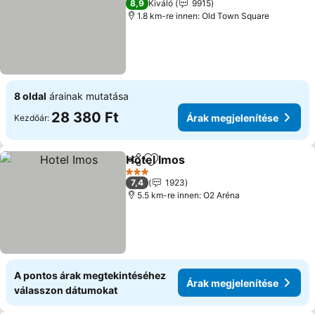
8,9
Kiváló
9915
1.8 km-re innen: Old Town Square
8 oldal
árainak mutatása
28 380 Ft
Árak megjelenítése
Kezdőár:
Hotel Imos
Megosztás
Hozzáadás a kedvencekhez
3 Kategória
7,4
1923
5.5 km-re innen: O2 Aréna
A pontos árak megtekintéséhez
Árak megjelenítése
válasszon dátumokat