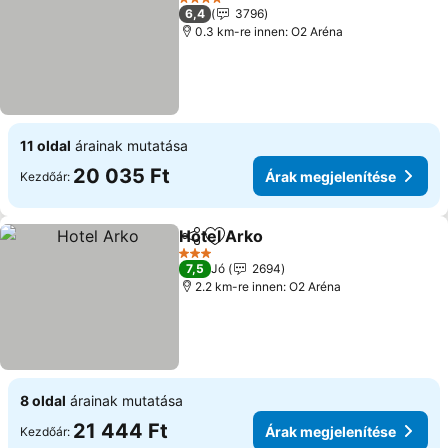
4 Kategória
6,4
3796
0.3 km-re innen: O2 Aréna
11 oldal
árainak mutatása
20 035 Ft
Árak megjelenítése
Kezdőár:
Hotel Arko
Megosztás
Hozzáadás a kedvencekhez
3 Kategória
7,5
Jó
2694
2.2 km-re innen: O2 Aréna
8 oldal
árainak mutatása
21 444 Ft
Árak megjelenítése
Kezdőár: