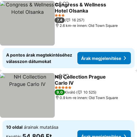
Congress & Wellness
Megosztás
Hozzáadás a kedvencekhez
Hotel Olsanka
3 Kategória
7,4
16 257
2.6 km-re innen: Old Town Square
A pontos árak megtekintéséhez
Árak megjelenítése
válasszon dátumokat
NH Collection Prague
Megosztás
Hozzáadás a kedvencekhez
Carlo IV
5 Kategória
9,0
Kiváló
10 525
0.9 km-re innen: Old Town Square
10 oldal
árainak mutatása
54 806 Ft
Árak megjelenítése
Kezdőár: