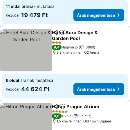
11 oldal
árainak mutatása
19 479 Ft
Árak megjelenítése
Kezdőár:
Hotel Aura Design &
Megosztás
Hozzáadás a kedvencekhez
Garden Pool
3 Kategória
8,4
Nagyon jó
3969
5.3 km-re innen: O2 Aréna
6 oldal
árainak mutatása
44 624 Ft
Árak megjelenítése
Kezdőár:
Hilton Prague Atrium
Megosztás
Hozzáadás a kedvencekhez
5 Kategória
8,6
Kiváló
27 727
1.5 km-re innen: Old Town Square