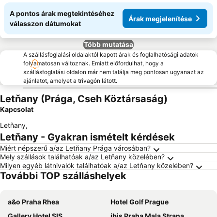
A pontos árak megtekintéséhez
Árak megjelenítése
válasszon dátumokat
Több mutatása
A szállásfoglalási oldalaktól kapott árak és foglalhatósági adatok
folyamatosan változnak. Emiatt előfordulhat, hogy a
szállásfoglalási oldalon már nem találja meg pontosan ugyanazt az
ajánlatot, amelyet a trivagón látott.
Letňany (Prága, Cseh Köztársaság)
Kapcsolat
Letňany
,
Letňany - Gyakran ismételt kérdések
Miért népszerű a/az Letňany Prága városában?
Mely szállások találhatóak a/az Letňany közelében?
Milyen egyéb látnivalók találhatóak a/az Letňany közelében?
További TOP szálláshelyek
a&o Praha Rhea
Hotel Golf Prague
Gallery Hotel SIS
ibis Praha Mala Strana