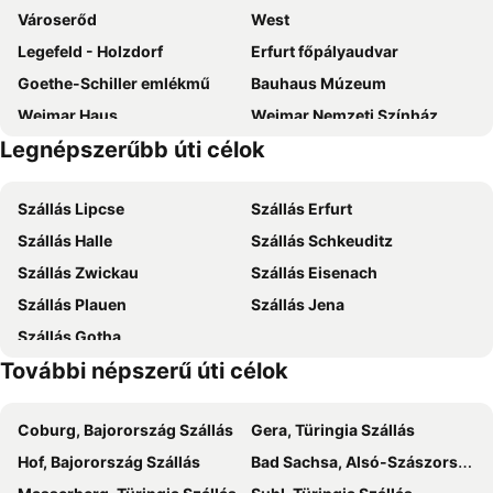
Városerőd
West
Legefeld - Holzdorf
Erfurt főpályaudvar
Goethe-Schiller emlékmű
Bauhaus Múzeum
Weimar Haus
Weimar Nemzeti Színház
Legnépszerűbb úti célok
Schillerstraße
Altstadt
Frauenplan
Marktplatz Weimar
Szállás Lipcse
Szállás Erfurt
Weimarer Weihnachtsmarkt
Kickelhahn
Szállás Halle
Szállás Schkeuditz
Linderbach
F-Haus
Szállás Zwickau
Szállás Eisenach
Zeiss Planetarium Jena
Bahnhof Apolda
Szállás Plauen
Szállás Jena
Dóm tér
Automobilmesse Erfurt
Szállás Gotha
Barfüßer templom
Marktplatz Freyburg
További népszerű úti célok
Coburg, Bajorország Szállás
Gera, Türingia Szállás
Hof, Bajorország Szállás
Bad Sachsa, Alsó-Szászország Szállás