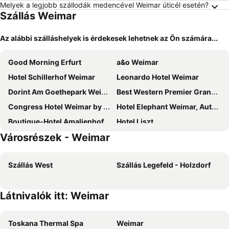
Melyek a legjobb szállodák medencével Weimar úticél esetén?
Szállás Weimar
Az alábbi szálláshelyek is érdekesek lehetnek az Ön számára...
Good Morning Erfurt
a&o Weimar
Hotel Schillerhof Weimar
Leonardo Hotel Weimar
Dorint Am Goethepark Weimar
Best Western Premier Grand Hotel Russischer Hof
Congress Hotel Weimar by Mercure
Hotel Elephant Weimar, Autograph Collection
Boutique-Hotel Amalienhof
Hotel Liszt
Városrészek - Weimar
Hotel Erbenhof
Konsumhotel Dorotheenhof Weimar
Hotel Kaiserin Augusta
DORMERO Hotel Weimar
Szállás West
Szállás Legefeld - Holzdorf
Hotel am Goethehaus
Grande Albergo Giancarlo
Apart Hotel Weimar
Hotel Ilmtal
Látnivalók itt: Weimar
Landhauspension Rank
Landhotell Ollendorf mit Event Location
Hotel Weimarer Berg
Ibis budget Erfurt Ost
Toskana Thermal Spa
Weimar
Dorint Hotel Esplanade Jena