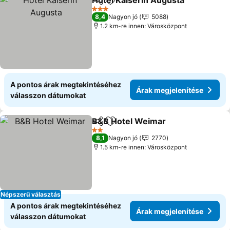
Hotel Kaiserin Augusta
Megosztás
Hozzáadás a kedvencekhez
Ára
3 Kategória
8,4
Nagyon jó
5088
1.2 km-re innen: Városközpont
A pontos árak megtekintéséhez
Árak megjelenítése
válasszon dátumokat
B&B Hotel Weimar
Megosztás
Hozzáadás a kedvencekhez
Árak me
2 Kategória
8,1
Nagyon jó
2770
1.5 km-re innen: Városközpont
Népszerű választás
A pontos árak megtekintéséhez
Árak megjelenítése
válasszon dátumokat