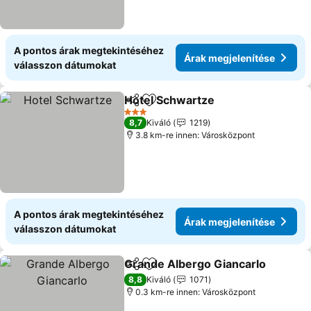
A pontos árak megtekintéséhez
Árak megjelenítése
válasszon dátumokat
Hotel Schwartze
Megosztás
Hozzáadás a kedvencekhez
Árak megj
3 Kategória
8,7
Kiváló
1219
3.8 km-re innen: Városközpont
A pontos árak megtekintéséhez
Árak megjelenítése
válasszon dátumokat
Grande Albergo Giancarlo
Megosztás
Hozzáadás a kedvencekhez
8,8
Kiváló
1071
0.3 km-re innen: Városközpont