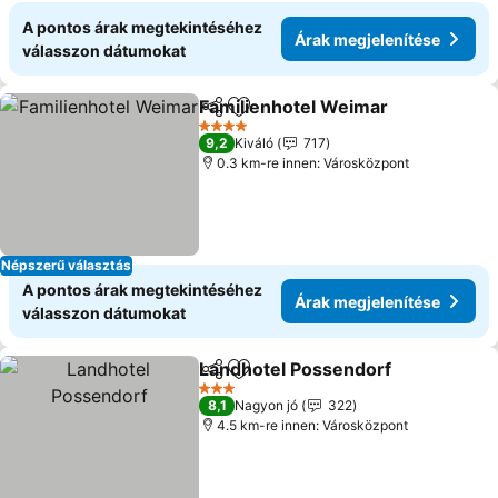
A pontos árak megtekintéséhez
Árak megjelenítése
válasszon dátumokat
Familienhotel Weimar
Megosztás
Hozzáadás a kedvencekhez
Árak
4 Kategória
9,2
Kiváló
717
0.3 km-re innen: Városközpont
Népszerű választás
A pontos árak megtekintéséhez
Árak megjelenítése
válasszon dátumokat
Landhotel Possendorf
Megosztás
Hozzáadás a kedvencekhez
Árak
3 Kategória
8,1
Nagyon jó
322
4.5 km-re innen: Városközpont