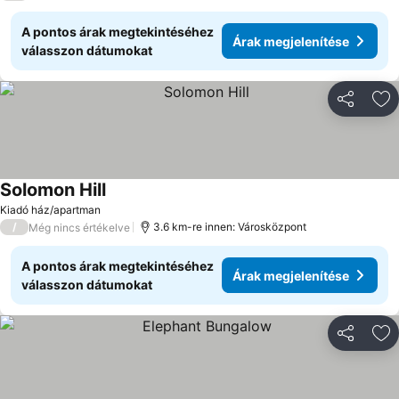
A pontos árak megtekintéséhez
Árak megjelenítése
válasszon dátumokat
Megosztá
Ho
Solomon Hill
Kiadó ház/apartman
/
3.6 km-re innen: Városközpont
Még nincs értékelve
A pontos árak megtekintéséhez
Árak megjelenítése
válasszon dátumokat
Megosztá
Ho