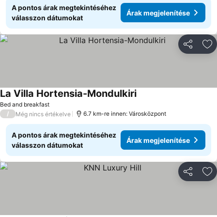
A pontos árak megtekintéséhez
Árak megjelenítése
válasszon dátumokat
Megosztá
Ho
La Villa Hortensia-Mondulkiri
Bed and breakfast
/
6.7 km-re innen: Városközpont
Még nincs értékelve
A pontos árak megtekintéséhez
Árak megjelenítése
válasszon dátumokat
Megosztá
Ho