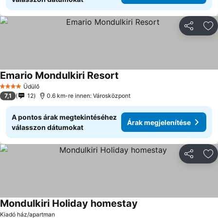
Megosztá
Ho
Emario Mondulkiri Resort
Üdülő
4 Kategória
7,1
12
0.6 km-re innen: Városközpont
A pontos árak megtekintéséhez
Árak megjelenítése
válasszon dátumokat
Megosztá
Ho
Mondulkiri Holiday homestay
Kiadó ház/apartman