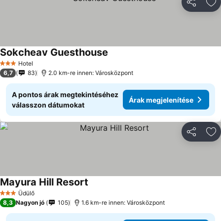
Megosztá
Ho
Sokcheav Guesthouse
Hotel
3 Kategória
6,7
83
2.0 km-re innen: Városközpont
A pontos árak megtekintéséhez
Árak megjelenítése
válasszon dátumokat
Megosztá
Ho
Mayura Hill Resort
Üdülő
3 Kategória
8,3
Nagyon jó
105
1.6 km-re innen: Városközpont