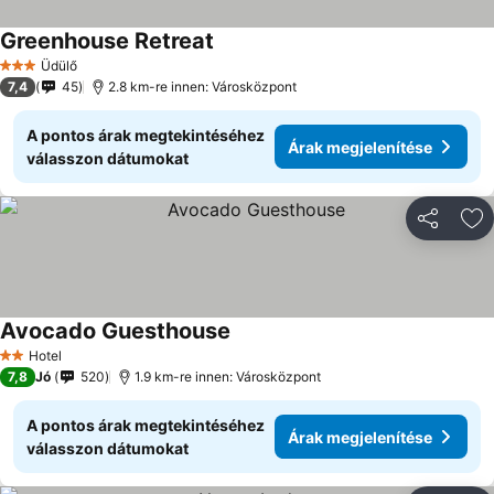
Greenhouse Retreat
Üdülő
3 Kategória
7,4
45
2.8 km-re innen: Városközpont
A pontos árak megtekintéséhez
Árak megjelenítése
válasszon dátumokat
Megosztá
Ho
Avocado Guesthouse
Hotel
2 Kategória
7,8
Jó
520
1.9 km-re innen: Városközpont
A pontos árak megtekintéséhez
Árak megjelenítése
válasszon dátumokat