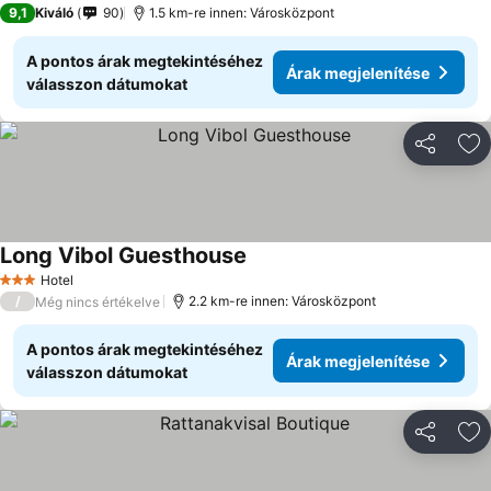
9,1
Kiváló
90
1.5 km-re innen: Városközpont
A pontos árak megtekintéséhez
Árak megjelenítése
válasszon dátumokat
Megosztá
Ho
Long Vibol Guesthouse
Hotel
3 Kategória
/
2.2 km-re innen: Városközpont
Még nincs értékelve
A pontos árak megtekintéséhez
Árak megjelenítése
válasszon dátumokat
Megosztá
Ho