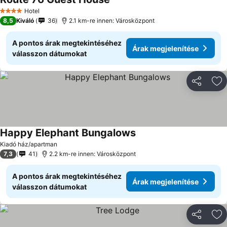
Hotel
4 Kategória
8,5
Kiváló
36
2.1 km-re innen: Városközpont
A pontos árak megtekintéséhez
Árak megjelenítése
válasszon dátumokat
Megosztá
Ho
Happy Elephant Bungalows
Kiadó ház/apartman
7,3
41
2.2 km-re innen: Városközpont
A pontos árak megtekintéséhez
Árak megjelenítése
válasszon dátumokat
Megosztá
Ho