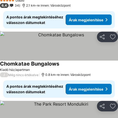
Üdülő
5 Kategória
6,4
34
2.1 km-re innen: Városközpont
A pontos árak megtekintéséhez
Árak megjelenítése
válasszon dátumokat
Megosztá
Ho
Chomkatae Bungalows
Kiadó ház/apartman
/
0.8 km-re innen: Városközpont
Még nincs értékelve
A pontos árak megtekintéséhez
Árak megjelenítése
válasszon dátumokat
Megosztá
Ho