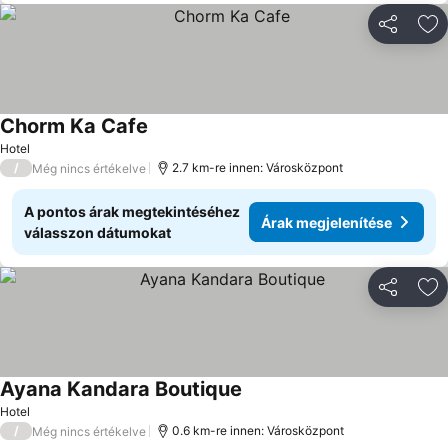
Megosztá
Ho
Chorm Ka Cafe
Hotel
/
2.7 km-re innen: Városközpont
Még nincs értékelve
A pontos árak megtekintéséhez
Árak megjelenítése
válasszon dátumokat
Megosztá
Ho
Ayana Kandara Boutique
Hotel
/
0.6 km-re innen: Városközpont
Még nincs értékelve