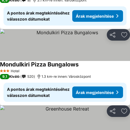
8,5
Kiváló
9
3.1 km-re innen: Városközpont
A pontos árak megtekintéséhez
Árak megjelenítése
válasszon dátumokat
Megosztá
Ho
Mondulkiri Pizza Bungalows
Hotel
3 Kategória
9,1
Kiváló
520
1.3 km-re innen: Városközpont
A pontos árak megtekintéséhez
Árak megjelenítése
válasszon dátumokat
Megosztá
Ho