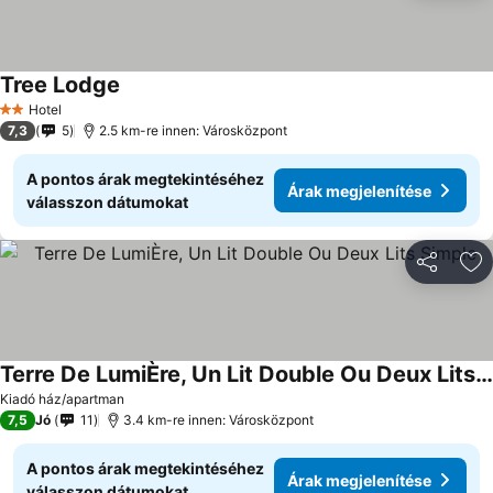
Tree Lodge
Hotel
2 Kategória
7,3
5
2.5 km-re innen: Városközpont
A pontos árak megtekintéséhez
Árak megjelenítése
válasszon dátumokat
Megosztá
Ho
Terre De LumiÈre, Un Lit Double Ou Deux Lits Simple
Kiadó ház/apartman
7,5
Jó
11
3.4 km-re innen: Városközpont
A pontos árak megtekintéséhez
Árak megjelenítése
válasszon dátumokat