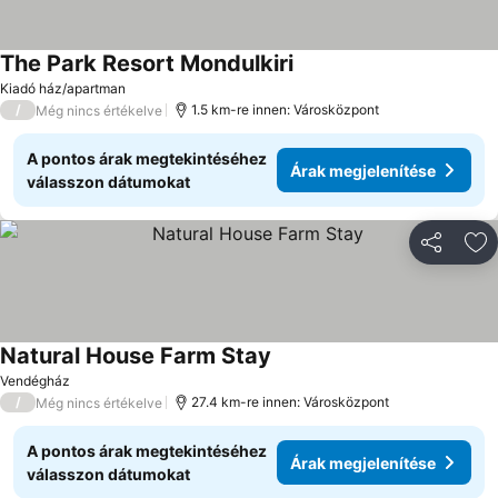
The Park Resort Mondulkiri
Kiadó ház/apartman
/
1.5 km-re innen: Városközpont
Még nincs értékelve
A pontos árak megtekintéséhez
Árak megjelenítése
válasszon dátumokat
Megosztá
Ho
Natural House Farm Stay
Vendégház
/
27.4 km-re innen: Városközpont
Még nincs értékelve
A pontos árak megtekintéséhez
Árak megjelenítése
válasszon dátumokat