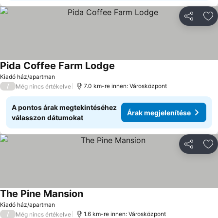
Megosztá
Ho
Pida Coffee Farm Lodge
Kiadó ház/apartman
/
7.0 km-re innen: Városközpont
Még nincs értékelve
A pontos árak megtekintéséhez
Árak megjelenítése
válasszon dátumokat
Megosztá
Ho
The Pine Mansion
Kiadó ház/apartman
/
1.6 km-re innen: Városközpont
Még nincs értékelve