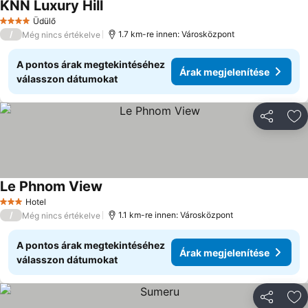
KNN Luxury Hill
Üdülő
4 Kategória
/
1.7 km-re innen: Városközpont
Még nincs értékelve
A pontos árak megtekintéséhez
Árak megjelenítése
válasszon dátumokat
Megosztá
Ho
Le Phnom View
Hotel
3 Kategória
/
1.1 km-re innen: Városközpont
Még nincs értékelve
A pontos árak megtekintéséhez
Árak megjelenítése
válasszon dátumokat
Megosztá
Ho