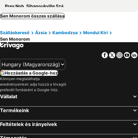
Prey Nob, Sihanoukville Szállás
Sen Monorom összes szállása
Szálláskereső
Ázsia
Kambodzsa
Mondul Kiri
Sen Monorom
Facebook
Twitter
Insta
Yo
Hozzáadás a Google-hoz
Könnyen megtalálhatja
eredményeinket: adja hozzá a trivagót
preferált forrásként a Google-höz.
Vállalat
Termékeink
Feltételek és irányelvek
Támogatás