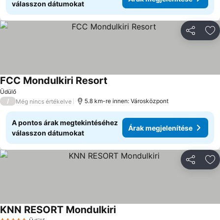
válasszon dátumokat
Megosztá
Ho
FCC Mondulkiri Resort
Üdülő
/
5.8 km-re innen: Városközpont
Még nincs értékelve
A pontos árak megtekintéséhez
Árak megjelenítése
válasszon dátumokat
Megosztá
Ho
KNN RESORT Mondulkiri