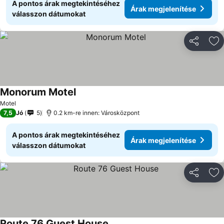
A pontos árak megtekintéséhez
Árak megjelenítése
válasszon dátumokat
Megosztá
Ho
Monorum Motel
Motel
7,5
Jó
5
0.2 km-re innen: Városközpont
A pontos árak megtekintéséhez
Árak megjelenítése
válasszon dátumokat
Megosztá
Ho
Route 76 Guest House