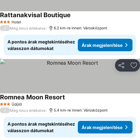
Rattanakvisal Boutique
Hotel
3 Kategória
/
6.2 km-re innen: Városközpont
Még nincs értékelve
A pontos árak megtekintéséhez
Árak megjelenítése
válasszon dátumokat
Megosztá
Ho
Romnea Moon Resort
Üdülő
3 Kategória
/
5.4 km-re innen: Városközpont
Még nincs értékelve
A pontos árak megtekintéséhez
Árak megjelenítése
válasszon dátumokat