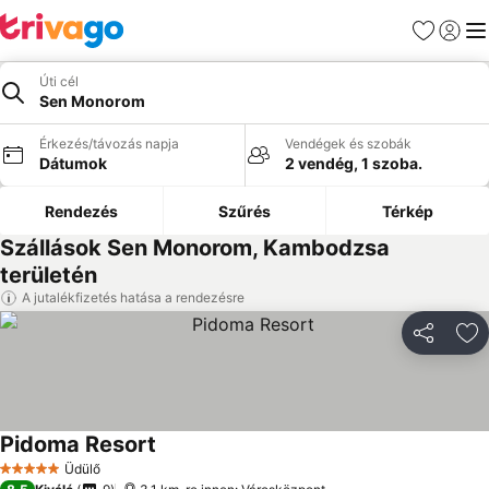
Kedvencek
Bejelen
Me
Úti cél
Sen Monorom
Érkezés/távozás napja
Vendégek és szobák
Dátumok
2 vendég, 1 szoba.
Rendezés
Szűrés
Térkép
Szállások Sen Monorom, Kambodzsa
területén
A jutalékfizetés hatása a rendezésre
Megosztá
Ho
Pidoma Resort
Üdülő
5 Kategória