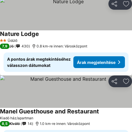
Megosztá
Ho
Nature Lodge
Üdülő
2 Kategória
7,9
Jó
430
0.8 km-re innen: Városközpont
A pontos árak megtekintéséhez
Árak megjelenítése
válasszon dátumokat
Megosztá
Ho
Manel Guesthouse and Restaurant
Kiadó ház/apartman
8,5
Kiváló
14
1.0 km-re innen: Városközpont