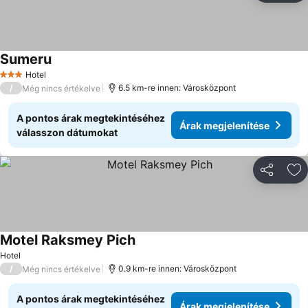
Sumeru
Hotel
3 Kategória
/
6.5 km-re innen: Városközpont
Még nincs értékelve
A pontos árak megtekintéséhez
Árak megjelenítése
válasszon dátumokat
Megosztá
Ho
Motel Raksmey Pich
Hotel
/
0.9 km-re innen: Városközpont
Még nincs értékelve
A pontos árak megtekintéséhez
Árak megjelenítése