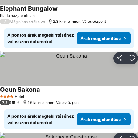
Elephant Bungalow
Kiadó ház/apartman
/
2.3 km-re innen: Városközpont
Még nincs értékelve
A pontos árak megtekintéséhez
Árak megjelenítése
válasszon dátumokat
Megosztá
Ho
Oeun Sakona
Hotel
4 Kategória
7,2
6
1.6 km-re innen: Városközpont
A pontos árak megtekintéséhez
Árak megjelenítése
válasszon dátumokat